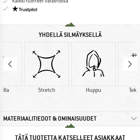
Kaikki tuotteet varastossa
Meillä on Trustpilot -sertifiointi - lue lisää tästä!
YHDELLÄ SILMÄYKSELLÄ
illa
Stretch
Huppu
Teko
MATERIAALITIEDOT & OMINAISUUDET
TÄTÄ TUOTETTA KATSELLEET ASIAKKAAT