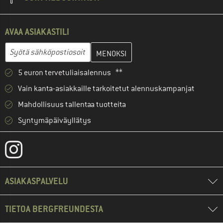
AVAA ASIAKASTILI
Anna sähköpostiosoitteesi ja luo seuraavassa vaiheessa asiakast
Sähköpostiosoite
5 euron tervetuliaisalennus **
Vain kanta-asiakkaille tarkoitetut alennuskampanjat
Mahdollisuus tallentaa tuotteita
Syntymäpäiväyllätys
ASIAKASPALVELU
TIETOA BERGFREUNDESTA