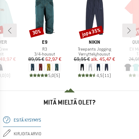
%
jopa 35%
30%
30
Alennus
Alennus
Alen
MERKKI
MERKKI
ME
VER
E9
NIKIN
QU
Tuote
Tuote
Tuote
 Crew
R3
Treepants Jogging
EV Mi
yhmä
Tuoteryhmä
Tuoteryhmä
T
rit
3/4-housut
Verryttelyhousut
T
nta
ennettu hinta
Hinta
Alennettu hinta
Hinta
Alennettu hinta
48,97 €
89,95 €
62,97 €
69,95 €
alk.
45,47 €
24,9
0,0
(
0
)
5,0
(
5
)
4,5
(
11
)
MITÄ MIELTÄ OLET?
ESITÄ KYSYMYS
KIRJOITA ARVIO