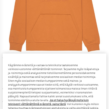
Yksityiskohtaiset tiedot
Käytämme evästeitä ja vastaavia tekniikoita taataksemme
verkkosivustomme välttämättömät toiminnot. Tarjoamme myös lisäpalveluja
ja -toimintoja sekä analysoimme tietoliikennettämme personoidaksemme
sisältöjä ja mainontaa sekä tarjotaksemme sosiaalisen median toimintoja.
Siten myös sosiaalisen median kumppanimme sekä mainos- ja
analyysikumppanimme saavat tiedon siitä, että käytät verkkosivustoamme;
Alkuperäinen hinta :
Hinta:
64,95
€
osa mainituista kumppaneista sijaitsee kolmansissa maissa ilman riittäviä
suojatoimenpiteitä tietojesi suojaamiseksi, esimerkiksi viranomaisten
38,97
€
sis. alv
pääsyltä. Napsauttamalla Valitse kaikki annat suostumuksesi sille, että
Tietoa lähetyskuluista. Avautuu tietokentässä
lisätään Lähetyskulut
toimimme edellä kuvatulla tavalla.
Jos et halua hyväksyä muita kuin
teknisesti välttämättömiä evästeitä, paina tästä
. Voit kuitenkin myös milloin
tahansa muuttaa evästeasetuksiasi asetuksista ja valita yksittäisiä luokkia.