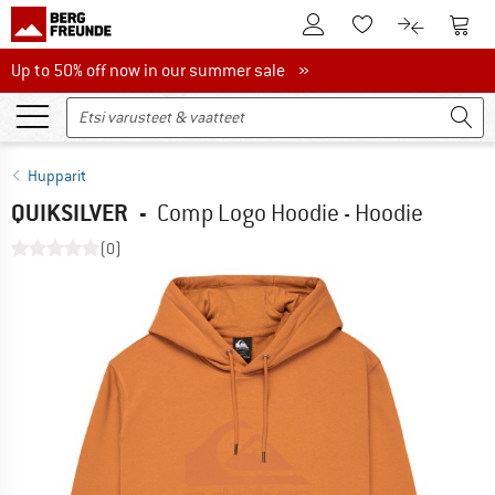
Tästä asiakastilille
Tästä
Tästä toivelistalle
Tästä tuott
Up to 50% off now in our summer sale
Up to 50% off now in our summer sale »
Hupparit
QUIKSILVER
-
Comp Logo Hoodie - Hoodie
(0)