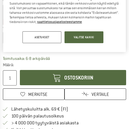
Väri:
Tobacco Brown
Suostumuksesi on vapaaehtoinen, eikä tämän verkkosivuston käyttö edellytä
sitä. Voit peruuttaa suostumuksesi tai antaa sen ensimmäisen kerran milloin
tahansa verkkosivustomme alaosassa olevasta kohdasta ”Evästeasetukset”.
Tarkempaa tietoa aiheesta, mukaan lukien kolmansiin maihin tapahtuvan
25%
35%
40%
tiedonsiirron riskit,
saattietosuojaselosteestamme
.
Valitse koko:
XS
S
M
L
XL
XXL
ASETUKSET
VALITSE KAIKKI
Kokotaulukko
Linkki avautuu tietokentässä ja sisältää suuri
Toimitusaika: 6-8 arkipäivää
Määrä:
OSTOSKORIIN
MERKITSE
VERTAILE
Löydä toimitustiedot täältä! A
Lähetyskuluitta alk. 69 € (FI)
Siirry palautusoikeuteen täältä A
100 päivän palautusoikeus
> 4 000 000 tyytyväistä asiakasta