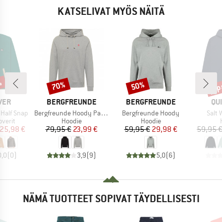
KATSELIVAT MYÖS NÄITÄ
%
jop
70%
50%
Alennus
Alennus
Alen
MERKKI
MERKKI
ME
VER
BERGFREUNDE
BERGFREUNDE
QU
Tuote
Tuote
Tuote
 Half Snap
Bergfreunde Hoody Patch
Bergfreunde Hoody
Salt
ä
Tuoteryhmä
Tuoteryhmä
overit
Hoodie
Hoodie
nta
ennettu hinta
Hinta
Alennettu hinta
Hinta
Alennettu hinta
25,98 €
79,95 €
23,99 €
59,95 €
29,98 €
59,95 
0,0
(
0
)
3,9
(
9
)
5,0
(
6
)
NÄMÄ TUOTTEET SOPIVAT TÄYDELLISESTI