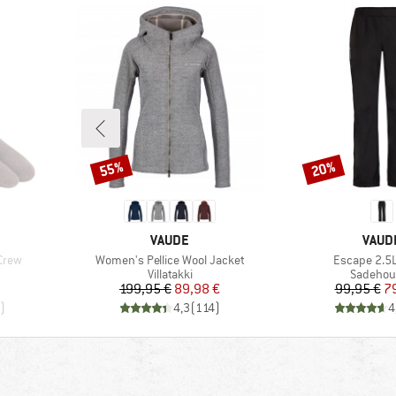
55%
20%
Alennus
Alennus
MERKKI
MERK
VAUDE
VAUD
Tuote
Tuote
-Crew
Women's Pellice Wool Jacket
Escape 2.5
Tuoteryhmä
Tuotery
Villatakki
Sadehou
Hinta
Alennettu hinta
Hi
Al
199,95 €
89,98 €
99,95 €
7
)
4,3
(
114
)
4