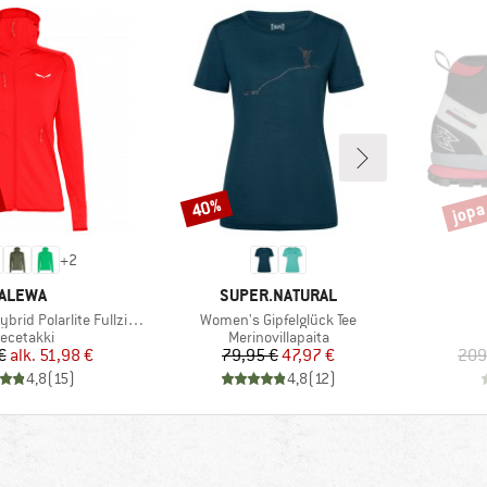
jopa
40%
Alennus
Alenn
+
2
ERKKI
MERKKI
ALEWA
SUPER.NATURAL
Tuote
 Polarlite Fullzip Hoody
Women's Gipfelglück Tee
oteryhmä
Tuoteryhmä
eecetakki
Merinovillapaita
Hinta
Alennettu hinta
Hinta
Alennettu hinta
€
alk.
51,98 €
79,95 €
47,97 €
209
4,8
(
15
)
4,8
(
12
)