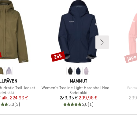
jopa
25%
Alennus
Alenn
KKI
MERKKI
LLRÄVEN
MAMMUT
Tuote
Tuote
dratic Trail Jacket
Women's Treeline Light Hardshell Hooded Jacket
Women
uoteryhmä
Tuoteryhmä
detakki
Sadetakki
Hinta
Alennettu hinta
Hinta
Alennettu hinta
€
alk.
224,96 €
279,95 €
209,96 €
299
5,0
(
5
)
5,0
(
1
)