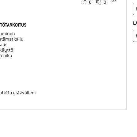
0
0
L
TÖTARKOITUS
taminen
intämatkailu
kaus
skäyttö
a-aika
uotetta ystävälleni