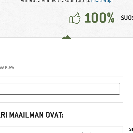
Annetut arviot ovat takuulla aitoja.
Lisätietoja
100%
SUOS
AA KUVA
RI MAAILMAN OVAT:
S