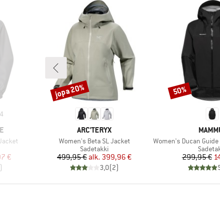
jopa 20%
50%
Alennus
Alennus
4
MERKKI
MERKK
E
ARC'TERYX
MAMM
Tuote
Tuote
Jacket
Women's Beta SL Jacket
Women's Ducan Guide Hardsh
Tuoteryhmä
Tuoter
Sadetakki
Sadeta
tu hinta
Hinta
Alennettu hinta
Hi
Al
97 €
499,95 €
alk.
399,96 €
299,95 €
1
)
3,0
(
2
)