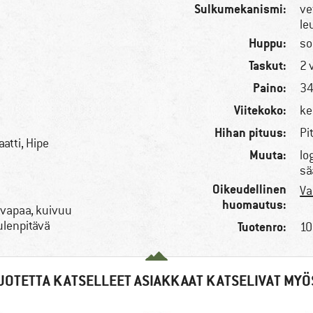
Sulkumekanismi:
ve
le
n
Huppu:
so
Taskut:
2 
Paino:
34
Viitekoko:
ke
Hihan pituus:
Pi
atti, Hipe
Muuta:
lo
sä
Oikeudellinen
Va
huomautus:
-vapaa, kuivuu
uulenpitävä
Tuotenro:
10
UOTETTA KATSELLEET ASIAKKAAT KATSELIVAT MYÖ