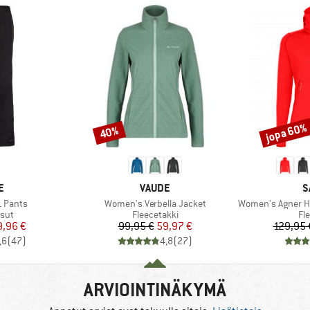
jopa 60%
40%
Alennus
Alennus
KI
MERKKI
M
E
VAUDE
S
Tuote
Tuote
L Pants
Women's Verbella Jacket
Women's Agner Hybrid
hmä
Tuoteryhmä
Tu
sut
Fleecetakki
Fl
nta
ennettu hinta
Hinta
Alennettu hinta
9,96 €
99,95 €
59,97 €
129,95 
,6
(
47
)
4,8
(
27
)
ARVIOINTINÄKYMÄ