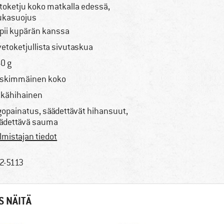
toketju koko matkalla edessä,
ukasuojus
pii kypärän kanssa
vetoketjullista sivutaskua
0 g
skimmäinen koko
tkähihainen
gopainatus, säädettävät hihansuut,
ädettävä sauma
lmistajan tiedot
2-5113
S NÄITÄ