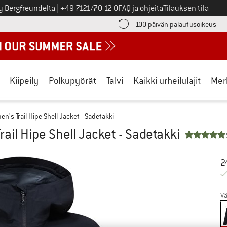
Soita meille
y Bergfreundelta
|
+49 7121/70 12 0
FAQ ja ohjeita
Tilauksen tila
ä maksutiedot täältä! Avautuu tietokentässä
Sii
100 päivän palautusoikeus
Kiipeily
Polkupyörät
Talvi
Kaikki urheilulajit
Mer
n's Trail Hipe Shell Jacket - Sadetakki
ail Hipe Shell Jacket - Sadetakki
Al
Hi
2
Vä