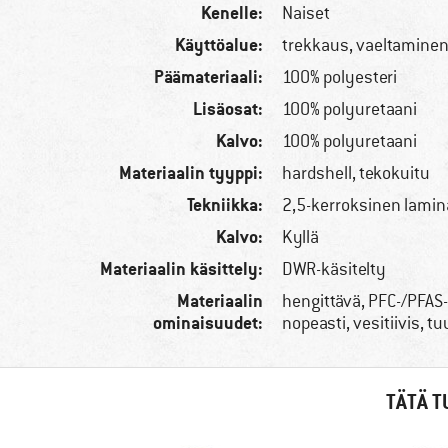
Kenelle:
Naiset
Käyttöalue:
trekkaus, vaeltamine
Päämateriaali:
100% polyesteri
Lisäosat:
100% polyuretaani
Kalvo:
100% polyuretaani
Materiaalin tyyppi:
hardshell, tekokuitu
Tekniikka:
2,5-kerroksinen lamina
Kalvo:
Kyllä
Materiaalin käsittely:
DWR-käsitelty
Materiaalin
hengittävä, PFC-/PFAS
ominaisuudet:
nopeasti, vesitiivis, t
TÄTÄ T