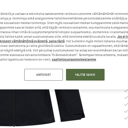
Va
steitä ja vastaavia tekniikoita taataksemme verkkosivustomme välttämättömät toiminnot
veluja ja -toimintoja sekä analysoimme tietoliikennettämme personoidaksemme sisältöjä ja
e sosiaalisen median toimintoja. Siten myös sosiaalisen median kumppanimme sekä mainos
K
panimme saavat tiedon siitä, että käytät verkkosivustoamme; osa mainituista kumppaneist
maissa ilman riittäviä suojatoimenpiteitä tietojesi suojaamiseksi, esimerkiksi viranomaist
la Valitse kaikki annat suostumuksesi sille, että toimimme edellä kuvatulla tavalla.
Jos et 
To
knisesti välttämättömiä evästeitä, paina tästä
. Voit kuitenkin myös milloin tahansa muuttaa
siasi asetuksista ja valita yksittäisiä luokkia. Suostumuksesi on vapaaehtoinen, eikä tämä
Mä
on käyttö edellytä sitä. Voit peruuttaa suostumuksesi tai antaa sen ensimmäisen kerran mil
omme alaosassa olevasta kohdasta ”Evästeasetukset”. Tarkempaa tietoa aiheesta, mukaan
ihin tapahtuvan tiedonsiirron riskit,
saattietosuojaselosteestamme
.
ASETUKSET
VALITSE KAIKKI