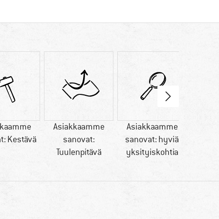
kkaamme
Asiakkaamme
Asiakkaamme
PFC-/
t: Kestävä
sanovat:
sanovat: hyviä
Tuulenpitävä
yksityiskohtia