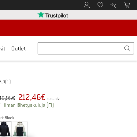
Tästä asiakastilille
Tästä
Tästä toivelistalle
Tästä tuott
rry palautusoikeuteen täältä Avautuu tietokentässä
Meillä on Trustpilot -sertifiointi - lue lis
kit
Outlet
5,0
(1)
212,46
€
kuperäinen hinta :
nta:
49,95
€
sis. alv
Suomi. Tietoa lähetyskuluista. Avautuu 
Ilman lähetyskuluja
(FI)
ri:
Black