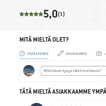
5,0
(1)
MITÄ MIELTÄ OLET?
ESITÄ KYSYMYS
KIRJOITA ARVIO
J
TÄTÄ MIELTÄ ASIAKKAAMME YMPÄ