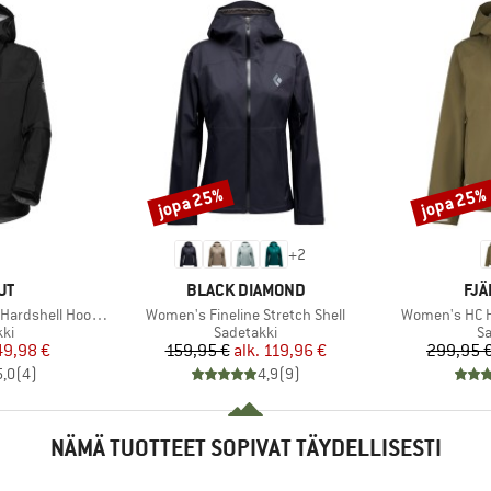
jopa 25%
jopa 25%
Alennus
Alennus
+
2
I
MERKKI
MER
UT
BLACK DIAMOND
FJÄ
Tuote
Tuote
ell Hooded Jacket
Women's Fineline Stretch Shell
Women's HC Hy
yhmä
Tuoteryhmä
T
kki
Sadetakki
Sa
nta
ennettu hinta
Hinta
Alennettu hinta
49,98 €
159,95 €
alk.
119,96 €
299,95 
5,0
(
4
)
4,9
(
9
)
NÄMÄ TUOTTEET SOPIVAT TÄYDELLISESTI