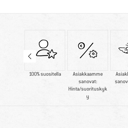
40 g
100% suositella
Asiakkaamme
Asia
sanovat:
sanov
Hinta/suorituskyk
y