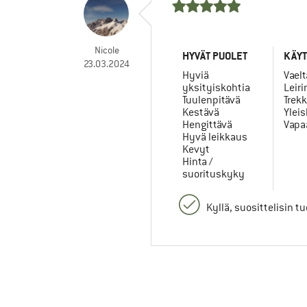
Nicole
HYVÄT PUOLET
KÄYT
23.03.2024
Hyviä
Vael
yksityiskohtia
Leir
Tuulenpitävä
Trek
Kestävä
Ylei
Hengittävä
Vapa
Hyvä leikkaus
Kevyt
Hinta /
suorituskyky
Kyllä, suosittelisin t