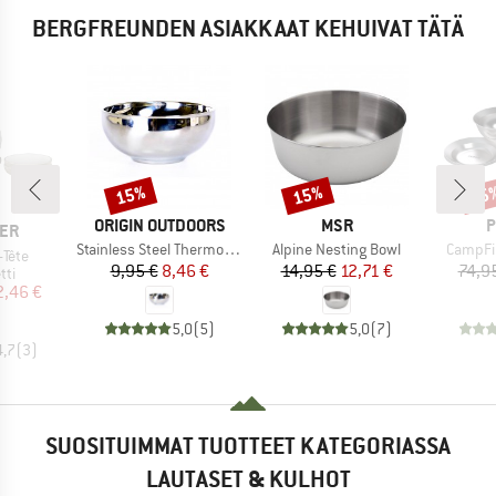
BERGFREUNDEN ASIAKKAAT KEHUIVAT TÄTÄ
15%
15%
15
Alennus
Alennus
Alen
MERKKI
MERKKI
M
ORIGIN OUTDOORS
MSR
P
I
ER
Tuote
Tuote
Tuote
Stainless Steel Thermo Bowl
Alpine Nesting Bowl
CampFir
-Tête
Hinta
Alennettu hinta
Hinta
Alennettu hinta
9,95 €
8,46 €
14,95 €
12,71 €
74,9
yhmä
tti
nta
ennettu hinta
2,46 €
5,0
(
5
)
5,0
(
7
)
4,7
(
3
)
SUOSITUIMMAT TUOTTEET KATEGORIASSA
LAUTASET & KULHOT