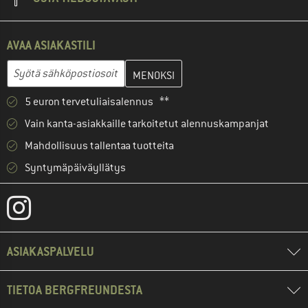
AVAA ASIAKASTILI
Anna sähköpostiosoitteesi ja luo seuraavassa vaiheessa asiakast
Sähköpostiosoite
5 euron tervetuliaisalennus **
Vain kanta-asiakkaille tarkoitetut alennuskampanjat
Mahdollisuus tallentaa tuotteita
Syntymäpäiväyllätys
ASIAKASPALVELU
TIETOA BERGFREUNDESTA