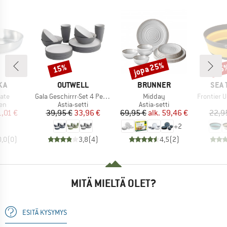
jopa 25%
15%
15
Alennus
Alennus
Alen
I
MERKKI
MERKKI
MERK
KA
OUTWELL
BRUNNER
SEA 
Tuote
Tuote
Tuote
late
Gala Geschirrr-Set 4 Personen
Midday
Frontier Ultral
yhmä
Tuoteryhmä
Tuoteryhmä
en
Astia-setti
Astia-setti
nta
ennettu hinta
Hinta
Alennettu hinta
Hinta
Alennettu hinta
1,01 €
39,95 €
33,96 €
69,95 €
alk.
59,46 €
22,9
+
2
0,0
(
0
)
3,8
(
4
)
4,5
(
2
)
MITÄ MIELTÄ OLET?
ESITÄ KYSYMYS