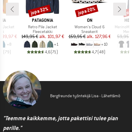
%
jopa 32%
jopa 20%
jop
Alennus
Alennus
Alen
MERKKI
MERKKI
MER
NIA
PATAGONIA
ON
HEB
Tuote
Tuote
Tuote
3L Jacket
Retro Pile Jacket
Women's Cloud 6
MerinoMix150 Pi
yhmä
Tuoteryhmä
Tuoteryhmä
Tuot
kki
Fleecetakki
Sneakerit
Merin
nta
ennettu hinta
Hinta
Alennettu hinta
Hinta
Alennettu hinta
139,97 €
149,95 €
alk.
101,97 €
159,95 €
alk.
127,96 €
59,95 
+
8
+
1
+
10
,7
(
79
)
4,6
(
71
)
4,7
(
48
)
Bergfreunde työntekijä Lisa - Lähettämö
"Teemme kaikkemme, jotta pakettisi tulee pian
perille."