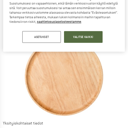
Suostumuksesi on vapaaehtoinen, eikä tämän verkkosivuston käyttö edellytä
sitä. Voit peruuttaa suostumuksesi tai antaa sen ensimmäisen kerran milloin
tahansa verkkosivustomme alaosassa olevasta kohdasta ”Evästeasetukset”.
Tarkempaa tietoa aiheesta, mukaan lukien kolmansiin maihin tapahtuvan
tiedonsiirron riskit,
saattietosuojaselosteestamme
.
ASETUKSET
VALITSE KAIKKI
Yksityiskohtaiset tiedot