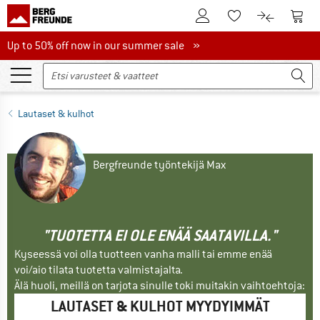
Tästä asiakastilille
Tästä
Tästä toivelistalle
Tästä tuott
Up to 50% off now in our summer sale
Up to 50% off now in our summer sale »
Lautaset & kulhot
Bergfreunde työntekijä Max
"TUOTETTA EI OLE ENÄÄ SAATAVILLA."
Kyseessä voi olla tuotteen vanha malli tai emme enää
voi/aio tilata tuotetta valmistajalta.
Älä huoli, meillä on tarjota sinulle toki muitakin vaihtoehtoja:
LAUTASET & KULHOT MYYDYIMMÄT