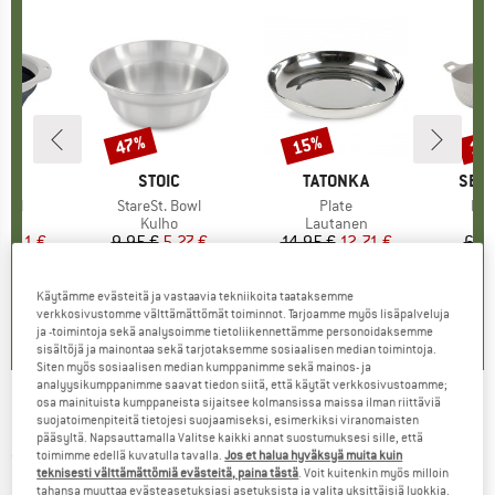
%
47%
15%
15
Alennus
Alennus
Alen
I
LL
MERKKI
STOIC
MERKKI
TATONKA
MER
SEA 
Bowl
Tuote
StareSt. Bowl
Tuote
Plate
Tuo
Hor
eryhmä
o
Tuoteryhmä
Kulho
Tuoteryhmä
Lautanen
nta
ennettu hinta
5,91 €
9,95 €
Hinta
Alennettu hinta
5,27 €
14,95 €
Hinta
Alennettu hinta
12,71 €
6,9
Käytämme evästeitä ja vastaavia tekniikoita taataksemme
5,0
(
3
)
4,3
(
9
)
5,0
(
1
)
verkkosivustomme välttämättömät toiminnot. Tarjoamme myös lisäpalveluja
ja -toimintoja sekä analysoimme tietoliikennettämme personoidaksemme
sisältöjä ja mainontaa sekä tarjotaksemme sosiaalisen median toimintoja.
Siten myös sosiaalisen median kumppanimme sekä mainos- ja
analyysikumppanimme saavat tiedon siitä, että käytät verkkosivustoamme;
osa mainituista kumppaneista sijaitsee kolmansissa maissa ilman riittäviä
ØYO - Plate
suojatoimenpiteitä tietojesi suojaamiseksi, esimerkiksi viranomaisten
pääsyltä. Napsauttamalla Valitse kaikki annat suostumuksesi sille, että
toimimme edellä kuvatulla tavalla.
Jos et halua hyväksyä muita kuin
(0)
teknisesti välttämättömiä evästeitä, paina tästä
. Voit kuitenkin myös milloin
tahansa muuttaa evästeasetuksiasi asetuksista ja valita yksittäisiä luokkia.