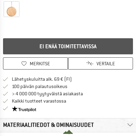
EI ENÄÄ TOIMITETTAVISSA
MERKITSE
VERTAILE
Löydä toimitustiedot täältä! A
Lähetyskuluitta alk. 69 € (FI)
Siirry palautusoikeuteen täältä A
100 päivän palautusoikeus
> 4 000 000 tyytyväistä asiakasta
Kaikki tuotteet varastossa
Meillä on Trustpilot -sertifiointi - lue lisää tästä!
MATERIAALITIEDOT & OMINAISUUDET