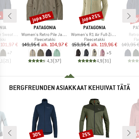
%
jopa 30%
jopa 25%
jop
Alennus
Alennus
Alen
MERKKI
MERKKI
ME
NIA
PATAGONIA
PATAGONIA
PA
Tuote
Tuote
Tuote
ter Jacket
Women's Retro Pile Jacket
Women's R1 Air Full-Zip Hoody
Retro
hmä
Tuoteryhmä
Tuoteryhmä
Tu
kki
Fleecetakki
Fleecetakki
Fl
nta
ennettu hinta
Hinta
Alennettu hinta
Hinta
Alennettu hinta
101,97 €
149,95 €
alk.
104,97 €
159,95 €
alk.
119,96 €
149,95 
+
7
+
5
,1
(
21
)
4,3
(
37
)
4,9
(
31
)
BERGFREUNDEN ASIAKKAAT KEHUIVAT TÄTÄ
30%
25%
40
Alennus
Alennus
Alen