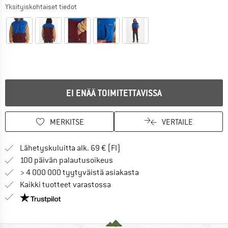
Yksityiskohtaiset tiedot
EI ENÄÄ TOIMITETTAVISSA
MERKITSE
VERTAILE
Löydä toimitustiedot täältä! A
Lähetyskuluitta alk. 69 € (FI)
Siirry palautusoikeuteen täältä A
100 päivän palautusoikeus
> 4 000 000 tyytyväistä asiakasta
Kaikki tuotteet varastossa
Meillä on Trustpilot -sertifiointi - lue lisää tästä!