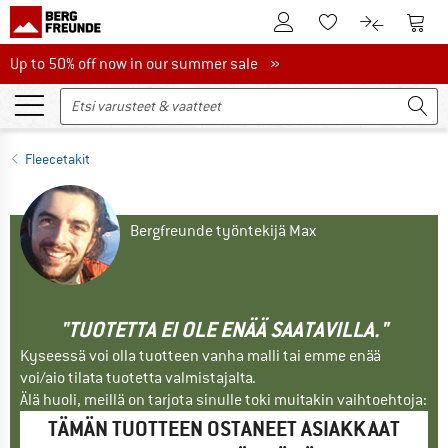
Tästä asiakastilille
Tästä
Tästä toivelistalle
Tästä tuott
Up to 50% off now in our summer sale
Up to 50% off now in our summer sale »
Fleecetakit
Bergfreunde työntekijä Max
"TUOTETTA EI OLE ENÄÄ SAATAVILLA."
Kyseessä voi olla tuotteen vanha malli tai emme enää
voi/aio tilata tuotetta valmistajalta.
Älä huoli, meillä on tarjota sinulle toki muitakin vaihtoehtoja:
TÄMÄN TUOTTEEN OSTANEET ASIAKKAAT