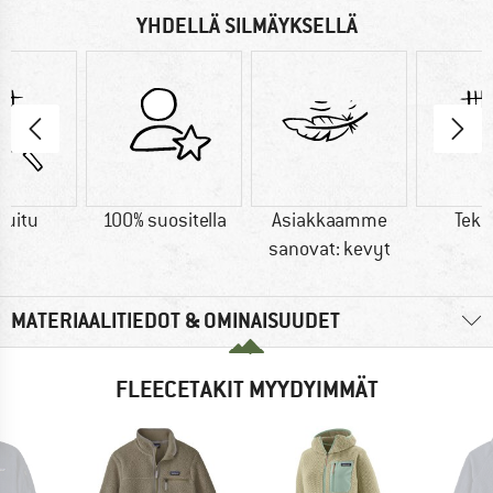
YHDELLÄ SILMÄYKSELLÄ
kuitu
100% suositella
Asiakkaamme
Teko
sanovat: kevyt
MATERIAALITIEDOT & OMINAISUUDET
FLEECETAKIT MYYDYIMMÄT