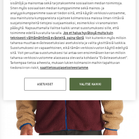
sisältöjä ja mainontaa sekä tarjotaksemme sosiaalisen median toimintoja.
Siten myös sosiaalisen median kumppanimme sekä mainos- ja
analyysikumppanimme saavat tiedon siitä, että käytät verkkosivustoamme;
osa mainituista kumppaneista sijaitsee kolmansissa maissa ilman riittäviä
suojatoimenpiteitä tietojesi suojaamiseksi, esimerkiksi viranomaisten
pääsyltä. Napsauttamalla Valitse kaikki annat suostumuksesi sille, että
toimimme edellä kuvatulla tavalla.
Jos et halua hyväksyä muita kuin
teknisesti välttämättömiä evästeitä, paina tästä
. Voit kuitenkin myös milloin
tahansa muuttaa evästeasetuksiasi asetuksista ja valita yksittäisiä luokkia.
Suostumuksesi on vapaaehtoinen, eikä tämän verkkosivuston käyttö edellytä
sitä. Voit peruuttaa suostumuksesi tai antaa sen ensimmäisen kerran milloin
tahansa verkkosivustomme alaosassa olevasta kohdasta ”Evästeasetukset”.
Tarkempaa tietoa aiheesta, mukaan lukien kolmansiin maihin tapahtuvan
tiedonsiirron riskit,
saattietosuojaselosteestamme
.
ASETUKSET
VALITSE KAIKKI