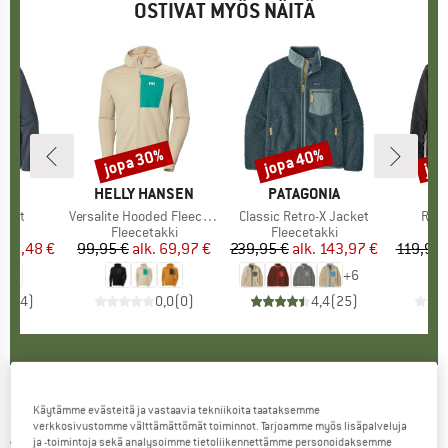
OSTIVAT MYÖS NÄITÄ
%
jopa 30%
jopa 40%
jop
Alennus
Alennus
Alen
NIA
MERKKI
HELLY HANSEN
MERKKI
PATAGONIA
cket
Tuote
Versalite Hooded Fleece Jacket
Tuote
Classic Retro-X Jacket
Tuot
Ryv
yhmä
kki
Tuoteryhmä
Fleecetakki
Tuoteryhmä
Fleecetakki
Tu
Fl
nta
ennettu hinta
70,48 €
99,95 €
alk.
Hinta
Alennettu hinta
69,97 €
239,95 €
alk.
Hinta
Alennettu hinta
143,97 €
119,95 
+
6
4,5
(
4
)
0,0
(
0
)
4,4
(
25
)
MARMOT
-
Aros Fleece Jacket - Fleecetakki
Käytämme evästeitä ja vastaavia tekniikoita taataksemme
verkkosivustomme välttämättömät toiminnot. Tarjoamme myös lisäpalveluja
ja -toimintoja sekä analysoimme tietoliikennettämme personoidaksemme
4,0
(1)