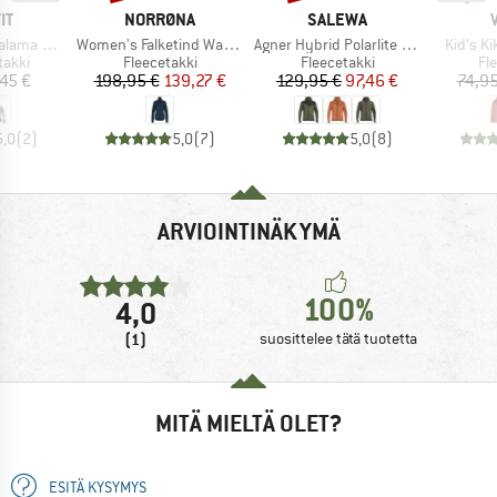
I
MERKKI
MERKKI
IT
NORRØNA
SALEWA
Tuote
Tuote
Tuote
Alpha Jacket
Women's Falketind Warm1 Jacket
Agner Hybrid Polarlite Durastretch Fullzip Hoody
Kid's K
mä
Tuoteryhmä
Tuoteryhmä
Tu
takki
Fleecetakki
Fleecetakki
Fl
nta
Hinta
Alennettu hinta
Hinta
Alennettu hinta
45 €
198,95 €
139,27 €
129,95 €
97,46 €
74,95
5,0
(
2
)
5,0
(
7
)
5,0
(
8
)
ARVIOINTINÄKYMÄ
100%
4,0
(1)
suosittelee tätä tuotetta
MITÄ MIELTÄ OLET?
ESITÄ KYSYMYS