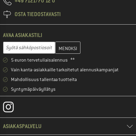
+49 7121/70 12 0
OSTA TIEDOSTAVASTI
AVAA ASIAKASTILI
Anna sähköpostiosoitteesi ja luo seuraavassa vaiheessa asiakast
Sähköpostiosoite
5 euron tervetuliaisalennus **
Vain kanta-asiakkaille tarkoitetut alennuskampanjat
Mahdollisuus tallentaa tuotteita
Syntymäpäiväyllätys
ASIAKASPALVELU