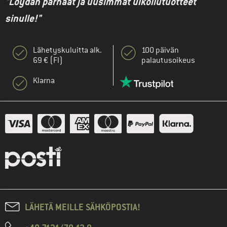
"Löydän parhaat ja uusimmat ulkoilutuotteet
sinulle!"
Lähetyskuluitta alk.
100 päivän
69 € (FI)
palautusoikeus
Klarna
LÄHETÄ MEILLE SÄHKÖPOSTIA!