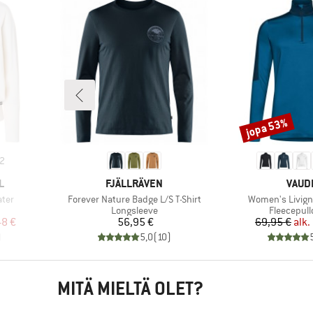
jopa 53%
Alennus
2
MERKKI
MERK
L
FJÄLLRÄVEN
VAUD
Tuote
Tuote
ter
Forever Nature Badge L/S T-Shirt
Women's Livigno
Tuoteryhmä
Tuoteryhm
Longsleeve
Fleecepull
tu hinta
Hinta
Hi
Al
48 €
56,95 €
69,95 €
alk.
)
5,0
(
10
)
MITÄ MIELTÄ OLET?