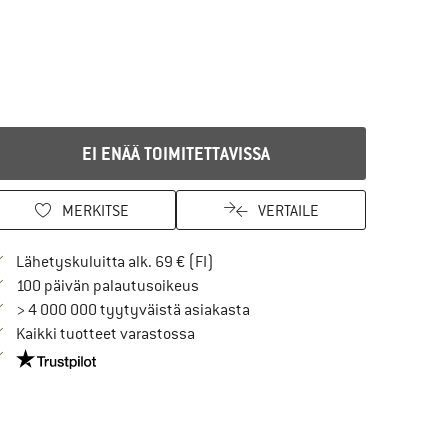
EI ENÄÄ TOIMITETTAVISSA
MERKITSE
VERTAILE
Löydä toimitustiedot täältä! Avaut
Lähetyskuluitta alk. 69 € (FI)
Siirry palautusoikeuteen täältä Avau
100 päivän palautusoikeus
> 4 000 000 tyytyväistä asiakasta
Kaikki tuotteet varastossa
Meillä on Trustpilot -sertifiointi - lue lisää tästä!