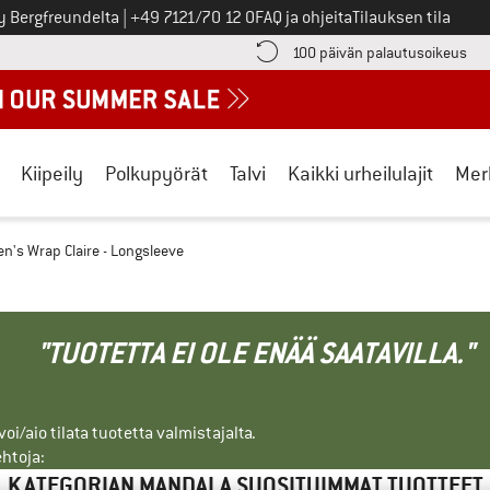
Soita meille
y Bergfreundelta
|
+49 7121/70 12 0
FAQ ja ohjeita
Tilauksen tila
ä maksutiedot täältä! Avautuu tietokentässä
Sii
100 päivän palautusoikeus
Kiipeily
Polkupyörät
Talvi
Kaikki urheilulajit
Mer
's Wrap Claire - Longsleeve
"TUOTETTA EI OLE ENÄÄ SAATAVILLA."
i/aio tilata tuotetta valmistajalta.
ehtoja:
KATEGORIAN MANDALA SUOSITUIMMAT TUOTTEET