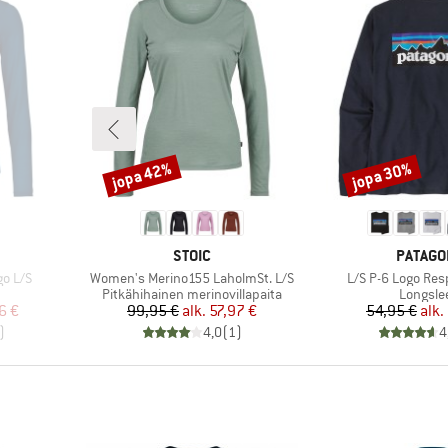
jopa 42%
jopa 30%
Alennus
Alennus
MERKKI
MERKKI
STOIC
PATAGO
Tuote
Tuote
o L/S
Women's Merino155 LaholmSt. L/S
L/S P-6 Logo Resp
Tuoteryhmä
Tuotery
Pitkähihainen merinovillapaita
Longsle
tu hinta
Hinta
Alennettu hinta
Hi
Al
6 €
99,95 €
alk.
57,97 €
54,95 €
alk.
)
4,0
(
1
)
4