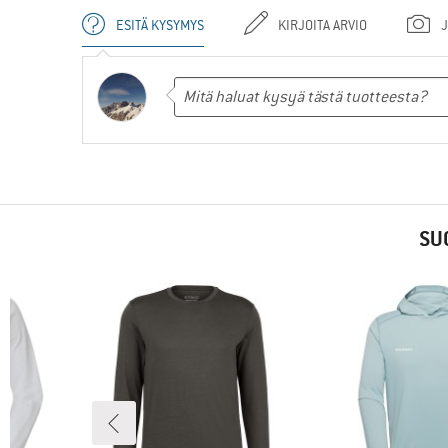
ESITÄ KYSYMYS
KIRJOITA ARVIO
J
SU