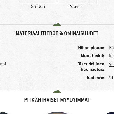
Stretch
Puuvilla
MATERIAALITIEDOT & OMINAISUUDET
Hihan pituus:
Pi
Muut tiedot:
ki
Oikeudellinen
aani
Va
huomautus:
Tuotenro:
91
PITKÄHIHAISET MYYDYIMMÄT