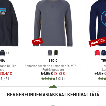
jopa 50%
57%
Alennus
Alennus
+
1
MERKKI
ME
NIA
STOIC
TR
Tuote
T
onsibili-Tee
PerformanceMerino LofsdalenSt. MTB L/S
Ki
hmä
Tuoteryhmä
Tu
eve
Pyöräilypusero
Lo
nta
ennettu hinta
Hinta
Alennettu hinta
38,47 €
54,95 €
23,63 €
24,95 
,6
(
47
)
5,0
(
1
)
BERGFREUNDEN ASIAKKAAT KEHUIVAT TÄTÄ