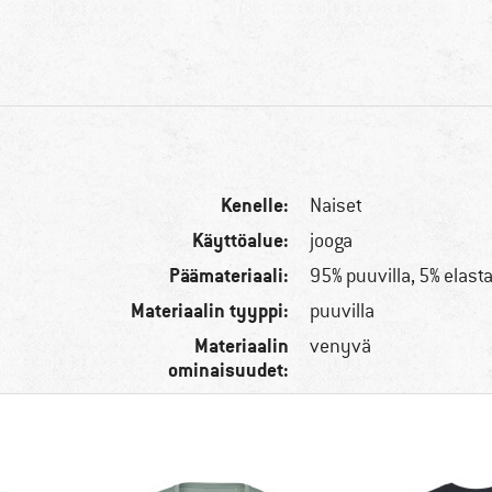
Kenelle:
Naiset
Käyttöalue:
jooga
Päämateriaali:
95% puuvilla, 5% elast
Materiaalin tyyppi:
puuvilla
Materiaalin
venyvä
ominaisuudet: