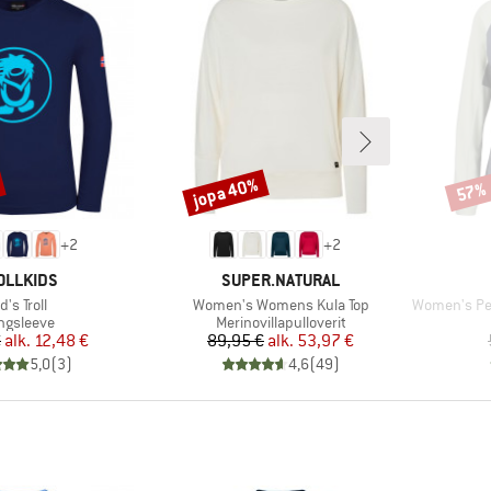
jopa 40%
57%
Alennus
Alenn
+
2
+
2
RKKI
MERKKI
OLLKIDS
SUPER.NATURAL
uote
Tuote
Tuote
d's Troll
Women's Womens Kula Top
Women's Perform
oteryhmä
Tuoteryhmä
ngsleeve
Merinovillapulloverit
Hinta
Alennettu hinta
Hinta
Alennettu hinta
€
alk.
12,48 €
89,95 €
alk.
53,97 €
5,0
(
3
)
4,6
(
49
)