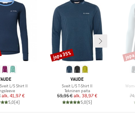
jopa 35%
jopa
Alennus
Alenn
MERKKI
MERKKI
VAUDE
VAUDE
Tuote
Tuote
eit L/S Shirt II
Sveit L/S T-Shirt II
Women
oteryhmä
Tuoteryhmä
ngsleeve
Tekninen paita
Hinta
Alennettu hinta
Hinta
Alennettu hinta
€
alk.
41,97 €
59,95 €
alk.
38,97 €
74
5,0
(
4
)
5,0
(
5
)