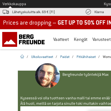
Tästä siirtyäksesi
Verkkokauppa
Kys
Löyd
Lähetyskuluitta alk. 69 € (FI)
Klarna
Up to 50% off now in our summer sale
Vaatteet
Kengät
Varusteet
Kotisivu
/
Ulkoiluvaatteet
/
Paidat
/
Pitkähihaiset
/
Women
Bergfreunde työntekijä Max
Kyseessä voi olla tuotteen vanha malli tai emme enää vo
Älä huoli, meillä on tarjota sinulle toki muitakin vaihto