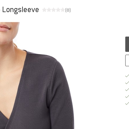
- Longsleeve
(0)