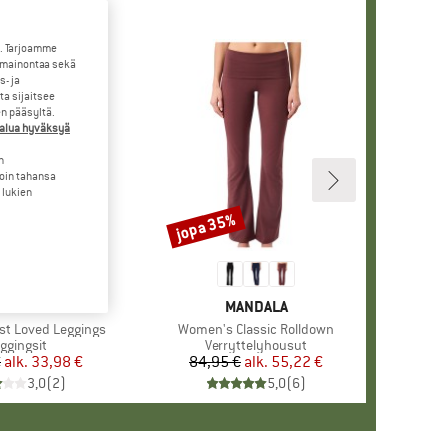
. Tarjoamme
 mainontaa sekä
- ja
a sijaitsee
en pääsyltä.
halua hyväksyä
n
loin tahansa
 lukien
jopa 35%
Alennus
ERKKI
ANDALA
MERKKI
MANDALA
t Loved Leggings
Tuote
Women's Classic Rolldown
oteryhmä
ggingsit
Tuoteryhmä
Verryttelyhousut
€
alk.
Hinta
Alennettu hinta
33,98 €
84,95 €
alk.
Hinta
Alennettu hinta
55,22 €
3,0
(
2
)
5,0
(
6
)