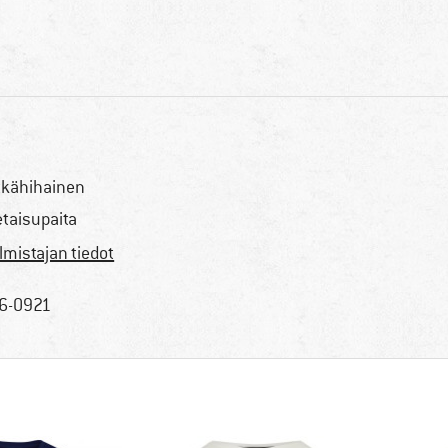
tkähihainen
etaisupaita
lmistajan tiedot
6-0921