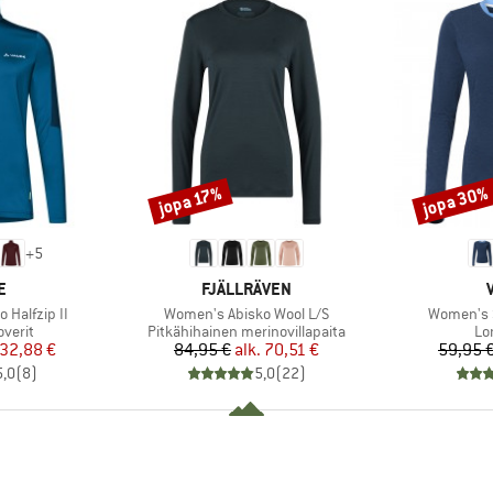
jopa 30%
jopa 17%
Alennus
Alennus
+
5
KI
MERKKI
E
FJÄLLRÄVEN
Tuote
Tuote
 Halfzip II
Women's Abisko Wool L/S
Women's Sv
ä
Tuoteryhmä
Tu
overit
Pitkähihainen merinovillapaita
Lo
nta
ennettu hinta
Hinta
Alennettu hinta
32,88 €
84,95 €
alk.
70,51 €
59,95 
5,0
(
8
)
5,0
(
22
)