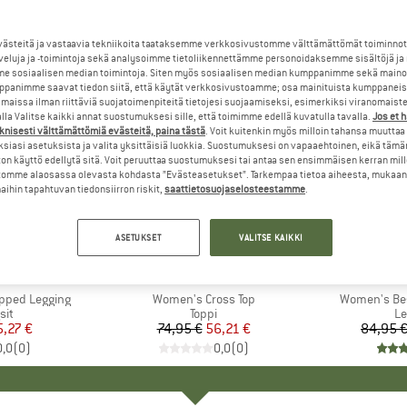
steitä ja vastaavia tekniikoita taataksemme verkkosivustomme välttämättömät toiminnot
veluja ja -toimintoja sekä analysoimme tietoliikennettämme personoidaksemme sisältöjä ja
e sosiaalisen median toimintoja. Siten myös sosiaalisen median kumppanimme sekä mainos
panimme saavat tiedon siitä, että käytät verkkosivustoamme; osa mainituista kumppaneist
maissa ilman riittäviä suojatoimenpiteitä tietojesi suojaamiseksi, esimerkiksi viranomaist
la Valitse kaikki annat suostumuksesi sille, että toimimme edellä kuvatulla tavalla.
Jos et 
knisesti välttämättömiä evästeitä, paina tästä
. Voit kuitenkin myös milloin tahansa muuttaa
siasi asetuksista ja valita yksittäisiä luokkia. Suostumuksesi on vapaaehtoinen, eikä tämä
on käyttö edellytä sitä. Voit peruuttaa suostumuksesi tai antaa sen ensimmäisen kerran mil
omme alaosassa olevasta kohdasta ”Evästeasetukset”. Tarkempaa tietoa aiheesta, mukaan
ihin tapahtuvan tiedonsiirron riskit,
saattietosuojaselosteestamme
.
jopa 60%
25%
Alennus
Alennus
ASETUKSET
VALITSE KAIKKI
I
LA
MERKKI
MANDALA
M
M
pped Legging
Tuote
Women's Cross Top
Tuote
Women's Bes
yhmä
sit
Tuoteryhmä
Toppi
Tu
Le
nta
ennettu hinta
,27 €
74,95 €
Hinta
Alennettu hinta
56,21 €
84,95 
0,0
(
0
)
0,0
(
0
)