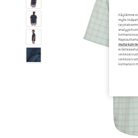
Käytämme evä
myös lisäpal
tarjotaksemm
analyysikump
kolmansissa 
Napsauttamal
muita kuin te
evästeasetuk
verkkosivust
verkkosivust
kolmansiin ma