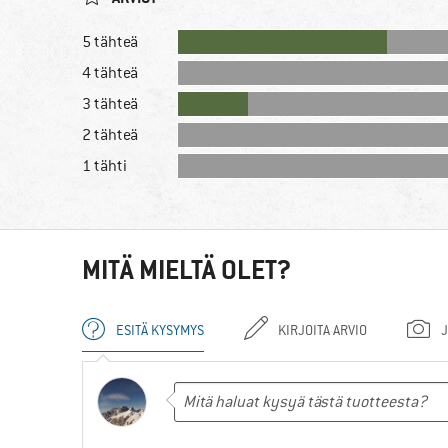
5 tähteä
4 tähteä
3 tähteä
2 tähteä
1 tähti
MITÄ MIELTÄ OLET?
ESITÄ KYSYMYS
KIRJOITA ARVIO
J