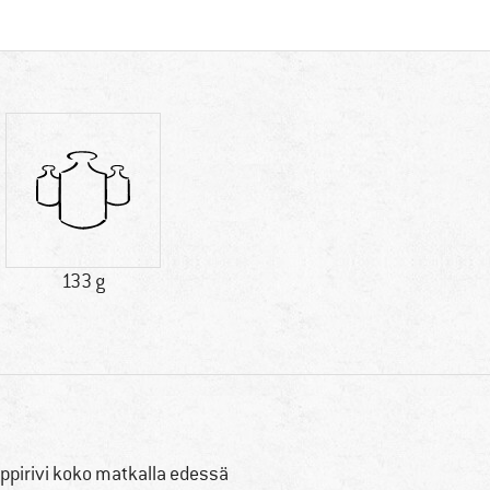
133 g
ppirivi koko matkalla edessä