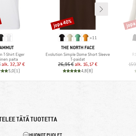
jopa 40%
jopa
Alennus
Alenn
+
11
ERKKI
MERKKI
AMMUT
THE NORTH FACE
Tuote
Tu
 T-Shirt Eiger
Evolution Simple Dome Short Sleeve
R1
teryhmä
Tuoteryhmä
inen paita
T-paidat
Hinta
Alennettu hinta
Hinta
Alennettu hinta
€
alk.
32,37 €
26,95 €
alk.
16,17 €
159
5,0
(
1
)
4,8
(
8
)
TELEE TÄTÄ TUOTETTA
HUONOT PUOLET