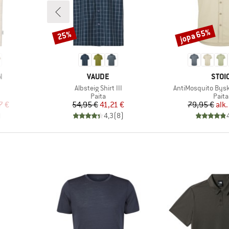
jopa 65%
25%
Alennus
Alennus
MERKKI
MERK
N
VAUDE
STOI
Tuote
Tuote
Albsteig Shirt III
AntiMosquito Byske
ä
Tuoteryhmä
Tuot
Paita
Paita
tu hinta
Hinta
Alennettu hinta
Hi
Al
7 €
54,95 €
41,21 €
79,95 €
alk.
)
4,3
(
8
)