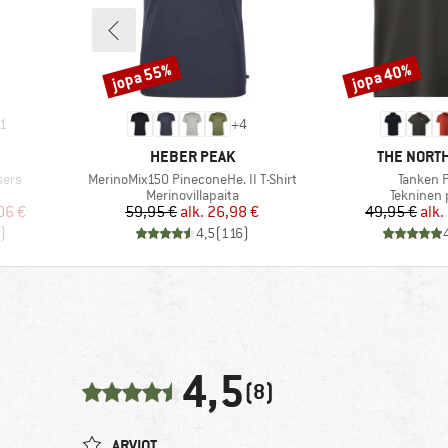
jopa 55%
jopa 40%
Alennus
Alennus
1
+
4
MERKKI
MERKKI
HEBER PEAK
THE NORTH
Tuote
Tuote
sers
MerinoMix150 PineconeHe. II T-Shirt
Tanken P
Tuoteryhmä
Tuoteryh
Merinovillapaita
Tekninen 
tu hinta
Hinta
Alennettu hinta
Hi
Al
06 €
59,95 €
alk.
26,98 €
49,95 €
alk.
)
4,5
(
116
)
4,5
(8)
ARVIOT