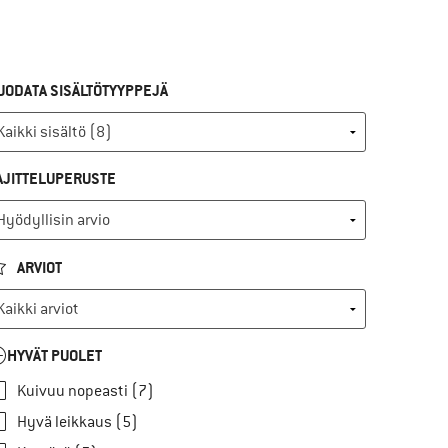
UODATA SISÄLTÖTYYPPEJÄ
AJITTELUPERUSTE
ARVIOT
HYVÄT PUOLET
Kuivuu nopeasti (7)
Hyvä leikkaus (5)