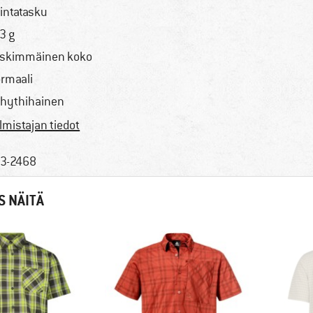
rintatasku
3 g
skimmäinen koko
rmaali
hythihainen
lmistajan tiedot
3-2468
S NÄITÄ