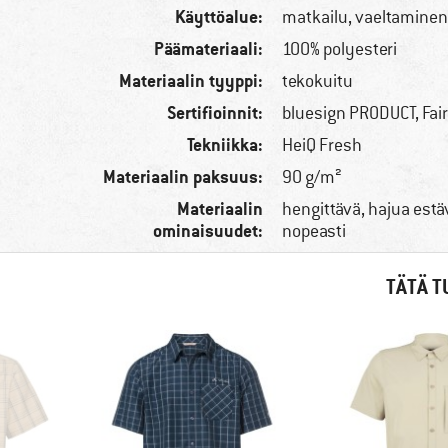
Käyttöalue:
matkailu, vaeltamine
Päämateriaali:
100% polyesteri
Materiaalin tyyppi:
tekokuitu
Sertifioinnit:
bluesign PRODUCT, Fai
Tekniikka:
HeiQ Fresh
Materiaalin paksuus:
90 g/m²
Materiaalin
hengittävä, hajua estä
ominaisuudet:
nopeasti
TÄTÄ T