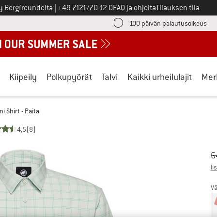
Soita meille
y Bergfreundelta
|
+49 7121/70 12 0
FAQ ja ohjeita
Tilauksen tila
ä maksutiedot täältä! Avautuu tietokentässä
Sii
100 päivän palautusoikeus
Kiipeily
Polkupyörät
Talvi
Kaikki urheilulajit
Mer
i Shirt - Paita
4,5
(8)
Al
Hi
6
li
Vä