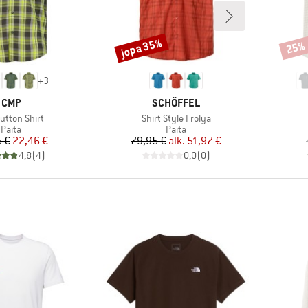
jopa 35%
25%
Alennus
Alenn
+
3
MERKKI
MERKKI
CMP
SCHÖFFEL
Tuote
Button Shirt
Shirt Style Frolya
Tuoteryhmä
Tuoteryhmä
Paita
Paita
Hinta
Alennettu hinta
Hinta
Alennettu hinta
 €
22,46 €
79,95 €
alk.
51,97 €
4,8
(
4
)
0,0
(
0
)