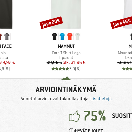
jopa 20%
jopa 46%
Alennus
Alennus
MERKKI
M
 FACE
MAMMUT
M
Tuote
Tuote
olo
Core T-Shirt Logo
Mountain
mä
Tuoteryhmä
Tuo
paita
T-paidat
Tekn
nta
ennettu hinta
Hinta
Alennettu hinta
29,97 €
39,95 €
alk.
31,96 €
59,95 
4,9
(
9
)
5,0
(
6
)
ARVIOINTINÄKYMÄ
Annetut arviot ovat takuulla aitoja.
Lisätietoja
75%
SUOSIT
HYVÄT PUOLET