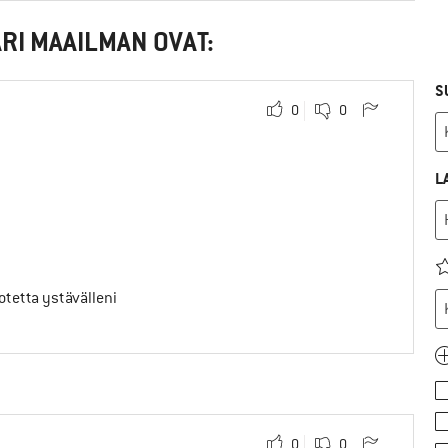
RI MAAILMAN OVAT:
S
0
0
L
uotetta ystävälleni
0
0