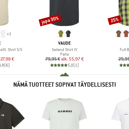
jopa 30%
25%
Alennus
Alennus
+
1
KI
MERKKI
C
VAUDE
Tuote
Tuote
St. Shirt S/S
Seiland Shirt IV
Full 
eryhmä
Tuoteryhmä
Paita
nta
ennettu hinta
Hinta
Alennettu hinta
27,98 €
79,95 €
alk.
55,97 €
29,95
4,8
(
6
)
5,0
(
1
)
NÄMÄ TUOTTEET SOPIVAT TÄYDELLISESTI