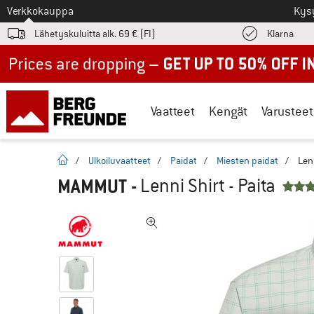
Tästä siirtyäksesi
Verkkokauppa
Kys
Löyd
Lähetyskuluitta alk. 69 € (FI)
Klarna
Up to 50% off now in our summer sale
Vaatteet
Kengät
Varusteet
Kotisivu
/
Ulkoiluvaatteet
/
Paidat
/
Miesten paidat
/
Lenn
MAMMUT
-
Lenni Shirt - Paita