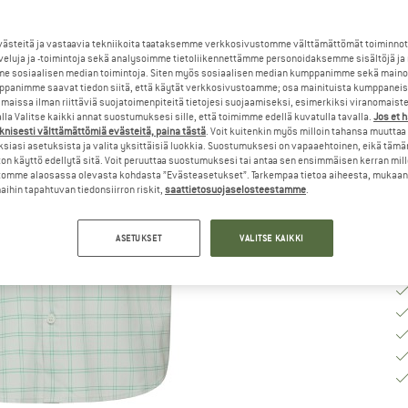
Va
steitä ja vastaavia tekniikoita taataksemme verkkosivustomme välttämättömät toiminnot
veluja ja -toimintoja sekä analysoimme tietoliikennettämme personoidaksemme sisältöjä ja
e sosiaalisen median toimintoja. Siten myös sosiaalisen median kumppanimme sekä mainos
panimme saavat tiedon siitä, että käytät verkkosivustoamme; osa mainituista kumppaneist
K
maissa ilman riittäviä suojatoimenpiteitä tietojesi suojaamiseksi, esimerkiksi viranomaist
la Valitse kaikki annat suostumuksesi sille, että toimimme edellä kuvatulla tavalla.
Jos et 
To
knisesti välttämättömiä evästeitä, paina tästä
. Voit kuitenkin myös milloin tahansa muuttaa
siasi asetuksista ja valita yksittäisiä luokkia. Suostumuksesi on vapaaehtoinen, eikä tämä
Mä
on käyttö edellytä sitä. Voit peruuttaa suostumuksesi tai antaa sen ensimmäisen kerran mil
omme alaosassa olevasta kohdasta ”Evästeasetukset”. Tarkempaa tietoa aiheesta, mukaan
ihin tapahtuvan tiedonsiirron riskit,
saattietosuojaselosteestamme
.
ASETUKSET
VALITSE KAIKKI