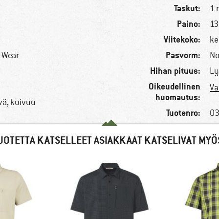
Taskut:
n
1 
Paino:
13
Viitekoko:
ke
Pasvorm:
r Wear
No
Hihan pituus:
Ly
Oikeudellinen
Va
huomautus:
vä, kuivuu
Tuotenro:
03
UOTETTA KATSELLEET ASIAKKAAT KATSELIVAT MYÖ