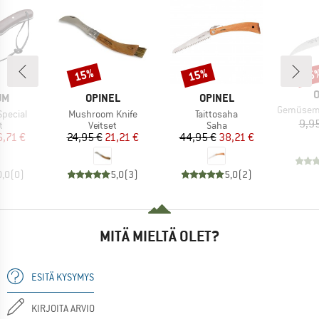
15%
15%
15
Alennus
Alennus
Alen
M
O
I
MERKKI
MERKKI
UM
OPINEL
OPINEL
Tuote
Gemüsemesser m
Tuote
Tuote
Special
Mushroom Knife
Taittosaha
9,9
ryhmä
Tuoteryhmä
Tuoteryhmä
t
Veitset
Saha
nta
ennettu hinta
Hinta
Alennettu hinta
Hinta
Alennettu hinta
6,71 €
24,95 €
21,21 €
44,95 €
38,21 €
0,0
(
0
)
5,0
(
3
)
5,0
(
2
)
MITÄ MIELTÄ OLET?
ESITÄ KYSYMYS
KIRJOITA ARVIO