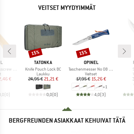
VEITSET MYYDYIMMÄT
15%
15%
Alennus
Alennus
KI
MERKKI
MERKKI
EL
TATONKA
OPINEL
Tuote
Tuote
ottle Opener
Knife Pouch Lock BC
Taschenmesser No 08 Colorama
ryhmä
Tuoteryhmä
Tuoteryhmä
t
Laukku
Veitset
nta
ennettu hinta
Hinta
Alennettu hinta
Hinta
Alennettu hinta
2,46 €
24,95 €
21,21 €
17,95 €
15,26 €
+
1
0,0
(
0
)
0,0
(
0
)
4,0
(
3
)
BERGFREUNDEN ASIAKKAAT KEHUIVAT TÄTÄ