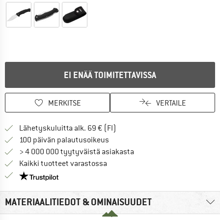
EI ENÄÄ TOIMITETTAVISSA
MERKITSE
VERTAILE
Löydä toimitustiedot täältä! A
Lähetyskuluitta alk. 69 € (FI)
Siirry palautusoikeuteen täältä A
100 päivän palautusoikeus
> 4 000 000 tyytyväistä asiakasta
Kaikki tuotteet varastossa
Meillä on Trustpilot -sertifiointi - lue lisää tästä!
MATERIAALITIEDOT & OMINAISUUDET