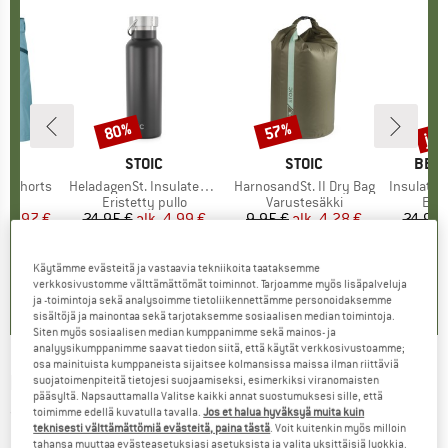
%
jop
80%
57%
Alennus
Alennus
Alen
I
OX
MERKKI
STOIC
MERKKI
STOIC
MERK
BER
o Shorts
Tuote
HeladagenSt. Insulated Stainless Steel Bottle 500
Tuote
HarnosandSt. II Dry Bag
Tuote
Insulated Stainle
ryhmä
it
Tuoteryhmä
Eristetty pullo
Tuoteryhmä
Varustesäkki
Tuo
Eris
nta
ennettu hinta
59,97 €
24,95 €
alk.
Hinta
Alennettu hinta
4,99 €
9,95 €
alk.
Hinta
Alennettu hinta
4,28 €
24,95 
+
1
Käytämme evästeitä ja vastaavia tekniikoita taataksemme
,8
(
37
)
4,6
(
21
)
5,0
(
2
)
verkkosivustomme välttämättömät toiminnot. Tarjoamme myös lisäpalveluja
ja -toimintoja sekä analysoimme tietoliikennettämme personoidaksemme
sisältöjä ja mainontaa sekä tarjotaksemme sosiaalisen median toimintoja.
Siten myös sosiaalisen median kumppanimme sekä mainos- ja
analyysikumppanimme saavat tiedon siitä, että käytät verkkosivustoamme;
osa mainituista kumppaneista sijaitsee kolmansissa maissa ilman riittäviä
MAGNUM
-
Echidna - Veitset
suojatoimenpiteitä tietojesi suojaamiseksi, esimerkiksi viranomaisten
pääsyltä. Napsauttamalla Valitse kaikki annat suostumuksesi sille, että
toimimme edellä kuvatulla tavalla.
Jos et halua hyväksyä muita kuin
(0)
teknisesti välttämättömiä evästeitä, paina tästä
. Voit kuitenkin myös milloin
tahansa muuttaa evästeasetuksiasi asetuksista ja valita yksittäisiä luokkia.