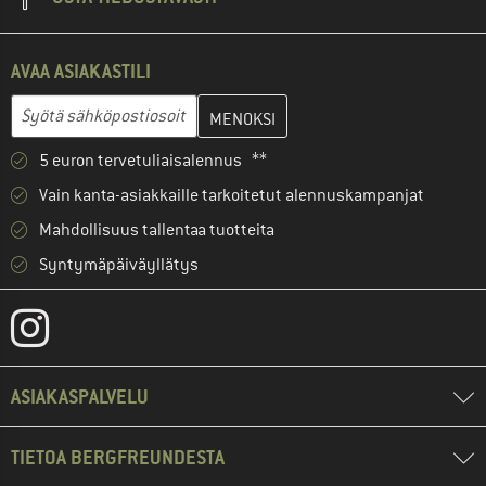
AVAA ASIAKASTILI
Anna sähköpostiosoitteesi ja luo seuraavassa vaiheessa asiakast
Syötä sähköpostiosoitteesi...
5 euron tervetuliaisalennus **
Vain kanta-asiakkaille tarkoitetut alennuskampanjat
Mahdollisuus tallentaa tuotteita
Syntymäpäiväyllätys
ASIAKASPALVELU
TIETOA BERGFREUNDESTA