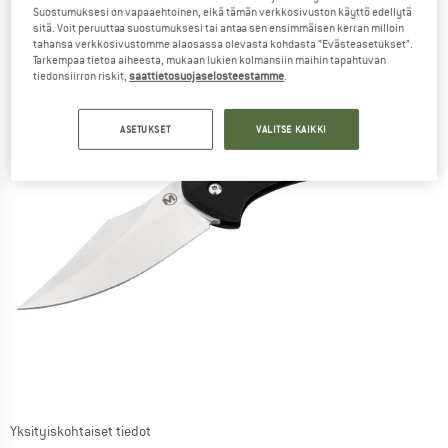
Suostumuksesi on vapaaehtoinen, eikä tämän verkkosivuston käyttö edellytä
sitä. Voit peruuttaa suostumuksesi tai antaa sen ensimmäisen kerran milloin
tahansa verkkosivustomme alaosassa olevasta kohdasta ”Evästeasetukset”.
Tarkempaa tietoa aiheesta, mukaan lukien kolmansiin maihin tapahtuvan
tiedonsiirron riskit,
saattietosuojaselosteestamme
.
ASETUKSET
VALITSE KAIKKI
Yksityiskohtaiset tiedot