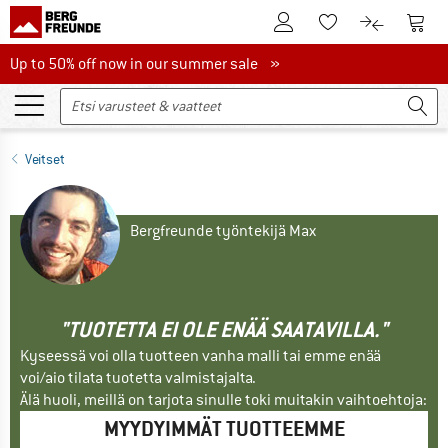
Tästä asiakastilille
Tästä
Tästä toivelistalle
Tästä tuott
Up to 50% off now in our summer sale
Up to 50% off now in our summer sale »
Veitset
Bergfreunde työntekijä Max
"TUOTETTA EI OLE ENÄÄ SAATAVILLA."
Kyseessä voi olla tuotteen vanha malli tai emme enää
voi/aio tilata tuotetta valmistajalta.
Älä huoli, meillä on tarjota sinulle toki muitakin vaihtoehtoja:
MYYDYIMMÄT TUOTTEEMME