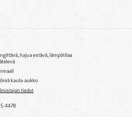
ngittävä, hajua estävä, lämpötilaa
ätelevä
rmaali
öreä kaula-aukko
lmistajan tiedot
5-4478