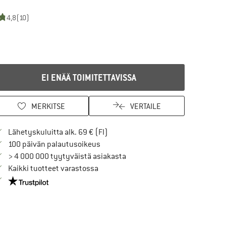
4,8
(10)
EI ENÄÄ TOIMITETTAVISSA
MERKITSE
VERTAILE
Löydä toimitustiedot täältä! Avaut
Lähetyskuluitta alk. 69 € (FI)
Siirry palautusoikeuteen täältä Avau
100 päivän palautusoikeus
> 4 000 000 tyytyväistä asiakasta
Kaikki tuotteet varastossa
Meillä on Trustpilot -sertifiointi - lue lisää tästä!