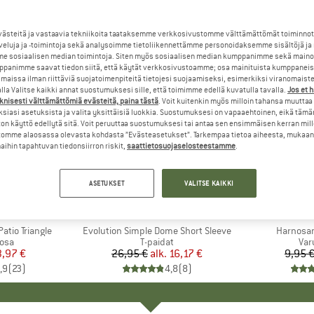
steitä ja vastaavia tekniikoita taataksemme verkkosivustomme välttämättömät toiminnot
veluja ja -toimintoja sekä analysoimme tietoliikennettämme personoidaksemme sisältöjä ja
e sosiaalisen median toimintoja. Siten myös sosiaalisen median kumppanimme sekä mainos
panimme saavat tiedon siitä, että käytät verkkosivustoamme; osa mainituista kumppaneist
maissa ilman riittäviä suojatoimenpiteitä tietojesi suojaamiseksi, esimerkiksi viranomaist
la Valitse kaikki annat suostumuksesi sille, että toimimme edellä kuvatulla tavalla.
Jos et 
knisesti välttämättömiä evästeitä, paina tästä
. Voit kuitenkin myös milloin tahansa muuttaa
siasi asetuksista ja valita yksittäisiä luokkia. Suostumuksesi on vapaaehtoinen, eikä tämä
on käyttö edellytä sitä. Voit peruuttaa suostumuksesi tai antaa sen ensimmäisen kerran mil
omme alaosassa olevasta kohdasta ”Evästeasetukset”. Tarkempaa tietoa aiheesta, mukaan
ihin tapahtuvan tiedonsiirron riskit,
saattietosuojaselosteestamme
.
jopa 40%
57%
Alennus
Alennus
ASETUKSET
VALITSE KAIKKI
+
11
I
ST
MERKKI
THE NORTH FACE
tio Triangle
Tuote
Evolution Simple Dome Short Sleeve
Tuote
Harnosan
hmä
äosa
Tuoteryhmä
T-paidat
Tuo
Var
nta
ennettu hinta
3,97 €
26,95 €
alk.
Hinta
Alennettu hinta
16,17 €
9,95 
,9
(
23
)
4,8
(
8
)