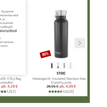
. Tarjoamme
 mainontaa sekä
- ja
a sijaitsee
en pääsyltä.
halua hyväksyä
n
loin tahansa
 lukien
80%
Alennus
MERKKI
STOIC
MERKKI
STOIC
dSt. II Dry Bag
Tuote
HeladagenSt. Insulated Stainless Steel Bottle 500
teryhmä
ustesäkki
Tuoteryhmä
Eristetty pullo
€
alk.
Hinta
Alennettu hinta
4,28 €
24,95 €
alk.
Hinta
Alennettu hinta
4,99 €
5,0
(
2
)
4,6
(
20
)