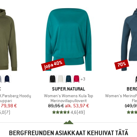
jopa 40%
70%
Alennus
Alennus
+
3
KI
MERKKI
MERK
C
SUPER.NATURAL
BER
Tuote
Tuote
X.Persberg Hoody
Women's Womens Kula Top
Women's MerinoFleece
Tuoteryhmä
Tu
huppari
Merinovillapulloverit
Fl
nta
ennettu hinta
Hinta
Alennettu hinta
79,98 €
89,95 €
alk.
53,97 €
149,9
5,0
(
7
)
4,6
(
49
)
BERGFREUNDEN ASIAKKAAT KEHUIVAT TÄTÄ