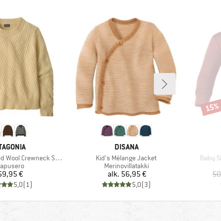
15%
Alenn
RKKI
MERKKI
TAGONIA
DISANA
Tuote
Tuote
ool Crewneck Sweater
Kid's Mélange Jacket
Baby Sh
oteryhmä
Tuoteryhmä
llapusero
Merinovillatakki
Hinta
Hinta
59,95 €
alk.
56,95 €
50
5,0
(
1
)
5,0
(
3
)