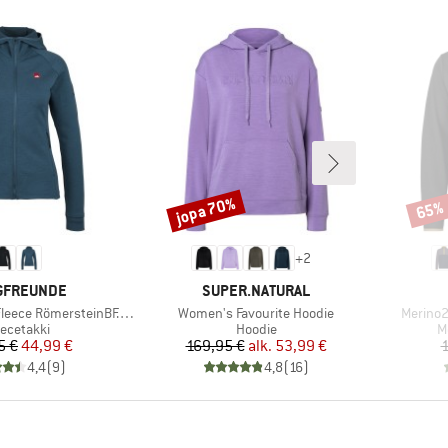
jopa 70%
65%
Alennus
Alenn
+
2
KI
MERKKI
GFREUNDE
SUPER.NATURAL
Tuote
Tuote
 RömersteinBF. Zip Hoody
Women's Favourite Hoodie
Merino
oteryhmä
Tuoteryhmä
T
eecetakki
Hoodie
Me
Hinta
Alennettu hinta
Hinta
Alennettu hinta
5 €
44,99 €
169,95 €
alk.
53,99 €
1
4,4
(
9
)
4,8
(
16
)