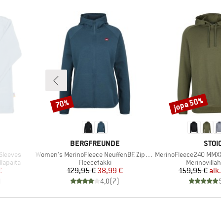
jopa 50%
70%
Alennus
Alennus
MERKKI
MERK
BERGFREUNDE
STOI
Tuote
Tuote
 Sleeves
Women's MerinoFleece NeuffenBF. Zip Hoody
MerinoFleece240 MMX
Tuoteryhmä
Tuoteryhmä
lapaita
Fleecetakki
Merinovilla
tu hinta
Hinta
Alennettu hinta
Hi
Al
€
129,95 €
38,99 €
159,95 €
alk.
)
4,0
(
7
)