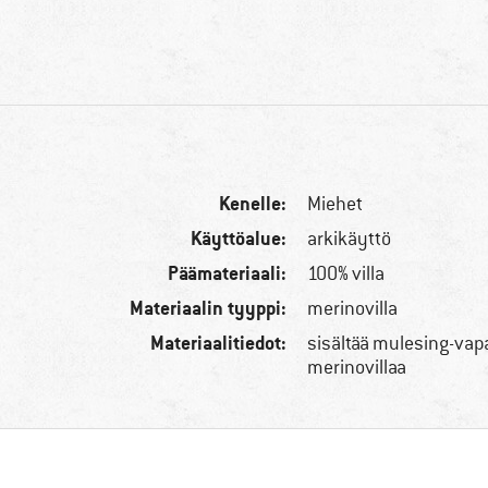
Kenelle:
Miehet
Käyttöalue:
arkikäyttö
Päämateriaali:
100% villa
Materiaalin tyyppi:
merinovilla
Materiaalitiedot:
sisältää mulesing-vap
merinovillaa