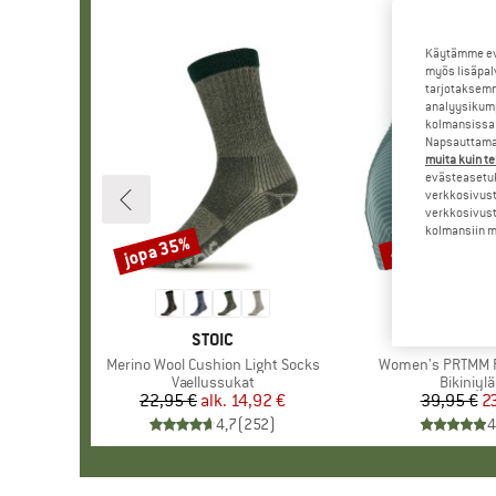
Käytämme evä
myös lisäpal
tarjotaksemm
analyysikump
kolmansissa 
Napsauttamal
muita kuin te
evästeasetuk
verkkosivust
verkkosivust
kolmansiin ma
jopa 35%
40%
Alennus
Alennus
MERKKI
STOIC
MERKK
PROTE
Tuote
Merino Wool Cushion Light Socks
Tuote
Women's PRTMM Pa
Tuoteryhmä
Vaellussukat
Tuotery
Bikiniyl
22,95 €
alk.
Hinta
Alennettu hinta
14,92 €
39,95 €
Hi
Al
2
4,7
(
252
)
4