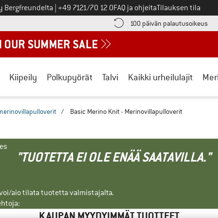
Soita meille
y Bergfreundelta
|
+49 7121/70 12 0
FAQ ja ohjeita
Tilauksen tila
ä maksutiedot täältä! Avautuu tietokentässä
Sii
100 päivän palautusoikeus
Kiipeily
Polkupyörät
Talvi
Kaikki urheilulajit
Mer
 merinovillapulloverit
/
Basic Merino Knit - Merinovillapulloverit
nes
"TUOTETTA EI OLE ENÄÄ SAATAVILLA."
i/aio tilata tuotetta valmistajalta.
ehtoja:
KAUPAN MYYDYIMMÄT TUOTTEET