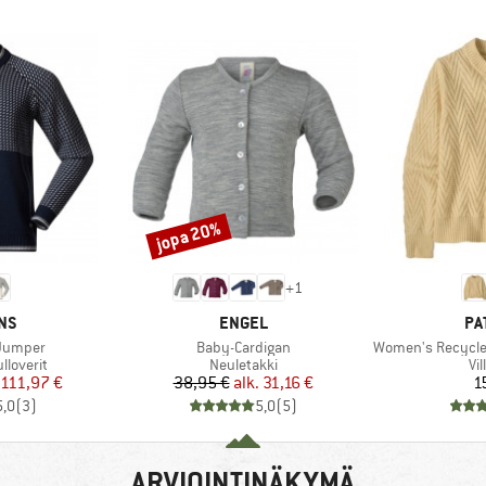
jopa 20%
Alennus
+
1
I
MERKKI
ME
NS
ENGEL
PA
Tuote
Tuote
 Jumper
Baby-Cardigan
Women's Recycled W
Tuoteryhmä
Tu
lloverit
Neuletakki
Vi
nta
ennettu hinta
Hinta
Alennettu hinta
111,97 €
38,95 €
alk.
31,16 €
1
5,0
(
3
)
5,0
(
5
)
ARVIOINTINÄKYMÄ