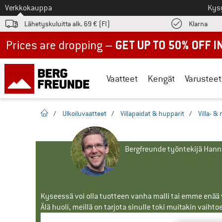
Tästä siirtyäksesi
Verkkokauppa
Kys
Löyd
Lähetyskuluitta alk. 69 € (FI)
Klarna
Up to 50% off now in our summer sale
Vaatteet
Kengät
Varusteet
Kotisivu
/
Ulkoiluvaatteet
/
Villapaidat & hupparit
/
Villa- &
Bergfreunde työntekijä Han
Kyseessä voi olla tuotteen vanha malli tai emme enää vo
Älä huoli, meillä on tarjota sinulle toki muitakin vaihto