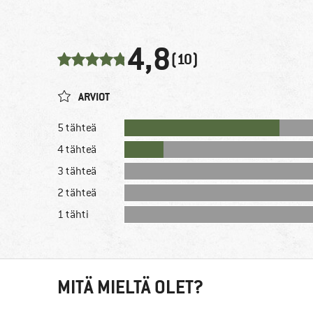
4,8
(10)
ARVIOT
5 tähteä
4 tähteä
3 tähteä
2 tähteä
1 tähti
MITÄ MIELTÄ OLET?