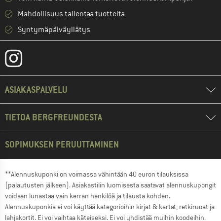
Mahdollisuus tallentaa tuotteita
Syntymäpäiväyllätys
ASIAKASPALVELU
TIETOA BERGFREUNDESTA
SOPIMUKSEN PERUUTTAMINEN
**Alennuskuponki on voimassa vähintään 40 euron tilauksissa
(palautusten jälkeen). Asiakastilin luomisesta saatavat alennuskupongit
voidaan lunastaa vain kerran henkilöä ja tilausta kohden.
Alennuskuponkia ei voi käyttää kategorioihin kirjat & kartat, retkiruoat ja
lahjakortit. Ei voi vaihtaa käteiseksi. Ei voi yhdistää muihin koodeihin.