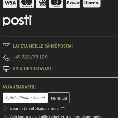
LÄHETÄ MEILLE SÄHKÖPOSTIA!
+49 7121/70 12 0
OSTA TIEDOSTAVASTI
AVAA ASIAKASTILI
Anna sähköpostiosoitteesi ja luo seuraavassa vaiheessa asiakast
Sähköpostiosoite
5 euron tervetuliaisalennus **
Vain kanta-asiakkaille tarkoitetut alennuskampanjat