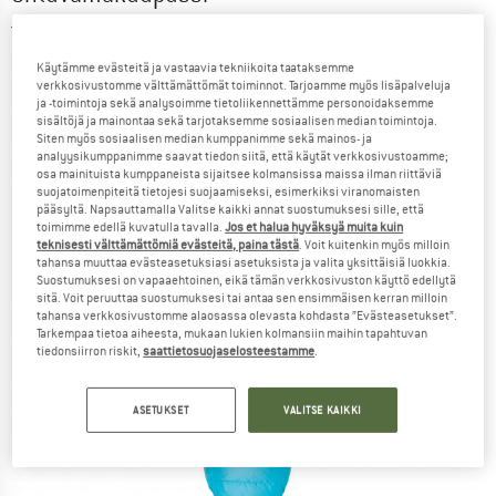
5,0
(2)
Käytämme evästeitä ja vastaavia tekniikoita taataksemme
verkkosivustomme välttämättömät toiminnot. Tarjoamme myös lisäpalveluja
ja -toimintoja sekä analysoimme tietoliikennettämme personoidaksemme
sisältöjä ja mainontaa sekä tarjotaksemme sosiaalisen median toimintoja.
Siten myös sosiaalisen median kumppanimme sekä mainos- ja
analyysikumppanimme saavat tiedon siitä, että käytät verkkosivustoamme;
osa mainituista kumppaneista sijaitsee kolmansissa maissa ilman riittäviä
suojatoimenpiteitä tietojesi suojaamiseksi, esimerkiksi viranomaisten
pääsyltä. Napsauttamalla Valitse kaikki annat suostumuksesi sille, että
toimimme edellä kuvatulla tavalla.
Jos et halua hyväksyä muita kuin
teknisesti välttämättömiä evästeitä, paina tästä
. Voit kuitenkin myös milloin
tahansa muuttaa evästeasetuksiasi asetuksista ja valita yksittäisiä luokkia.
Suostumuksesi on vapaaehtoinen, eikä tämän verkkosivuston käyttö edellytä
sitä. Voit peruuttaa suostumuksesi tai antaa sen ensimmäisen kerran milloin
tahansa verkkosivustomme alaosassa olevasta kohdasta ”Evästeasetukset”.
Tarkempaa tietoa aiheesta, mukaan lukien kolmansiin maihin tapahtuvan
tiedonsiirron riskit,
saattietosuojaselosteestamme
.
ASETUKSET
VALITSE KAIKKI