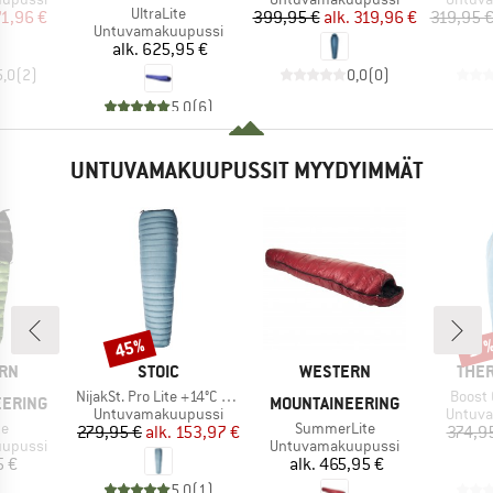
Tuote
UltraLite
nta
ennettu hinta
Hinta
Alennettu hinta
71,96 €
399,95 €
alk.
319,96 €
319,95 
Tuoteryhmä
Untuvamakuupussi
Hinta
alk.
625,95 €
5,0
(
2
)
0,0
(
0
)
5,0
(
6
)
UNTUVAMAKUUPUSSIT MYYDYIMMÄT
45%
Alennus
Alen
17
I
MERKKI
MERKKI
MERK
RN
STOIC
WESTERN
THER
Tuote
Tuote
NijakSt. Pro Lite +14°C Sleeping Bag
Boost 
EERING
MOUNTAINEERING
Tuoteryhmä
Tuoter
Untuvamakuupussi
Untuv
Tuote
te
SummerLite
Hinta
Alennettu hinta
279,95 €
alk.
153,97 €
374,9
Tuoteryhmä
upussi
Untuvamakuupussi
nta
Hinta
5 €
alk.
465,95 €
5,0
(
1
)