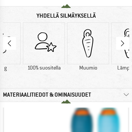
YHDELLÄ SILMÄYKSELLÄ
0 g
100% suositella
Muumio
Lämpö
MATERIAALITIEDOT & OMINAISUUDET