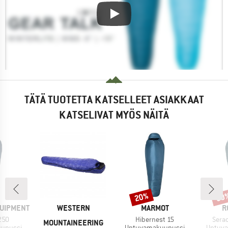
TÄTÄ TUOTETTA KATSELLEET ASIAKKAAT
KATSELIVAT MYÖS NÄITÄ
20%
30
Alennus
Alen
MERKKI
MERKKI
M
QUIPMENT
WESTERN
MARMOT
R
Tuote
Tuote
250
Hibernest 15
Sera
MOUNTAINEERING
Tuoteryhmä
Tuoter
upussi
Untuvamakuupussi
Untuv