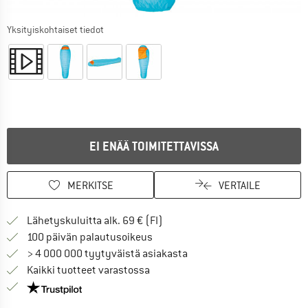
Yksityiskohtaiset tiedot
EI ENÄÄ TOIMITETTAVISSA
MERKITSE
VERTAILE
Löydä toimitustiedot täältä! A
Lähetyskuluitta alk. 69 € (FI)
Siirry palautusoikeuteen täältä A
100 päivän palautusoikeus
> 4 000 000 tyytyväistä asiakasta
Kaikki tuotteet varastossa
Meillä on Trustpilot -sertifiointi - lue lisää tästä!