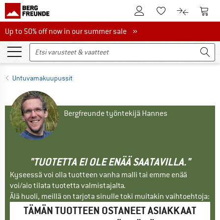
Tästä asiakastilille
Tästä
Tästä toivelistalle
Tästä tuott
Up to 50% off now in our summer sale
Up to 50% off now in our summer sale »
Untuvamakuupussit
Bergfreunde työntekijä Hannes
"TUOTETTA EI OLE ENÄÄ SAATAVILLA."
Kyseessä voi olla tuotteen vanha malli tai emme enää
voi/aio tilata tuotetta valmistajalta.
Älä huoli, meillä on tarjota sinulle toki muitakin vaihtoehtoja:
TÄMÄN TUOTTEEN OSTANEET ASIAKKAAT