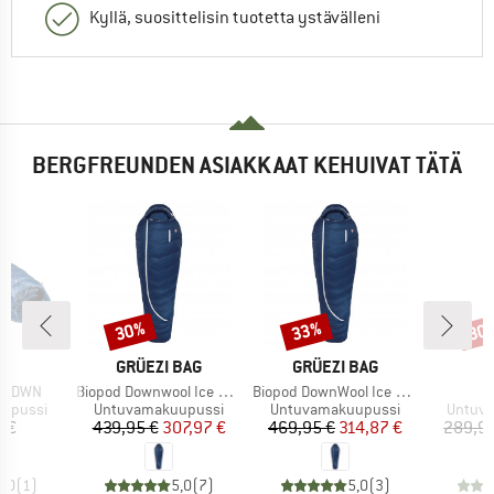
Kyllä, suosittelisin tuotetta ystävälleni
BERGFREUNDEN ASIAKKAAT KEHUIVAT TÄTÄ
30%
33%
30
Alennus
Alennus
Alen
KI
MERKKI
MERKKI
E
GRÜEZI BAG
GRÜEZI BAG
Tuote
Tuote
T
50 DWN
Biopod Downwool Ice 185
Biopod DownWool Ice 200
I
Tuoteryhmä
Tuoteryhmä
Tuoter
upussi
Untuvamakuupussi
Untuvamakuupussi
Untuv
nta
Hinta
Alennettu hinta
Hinta
Alennettu hinta
5 €
439,95 €
307,97 €
469,95 €
314,87 €
289,95
5,0
(
1
)
5,0
(
7
)
5,0
(
3
)