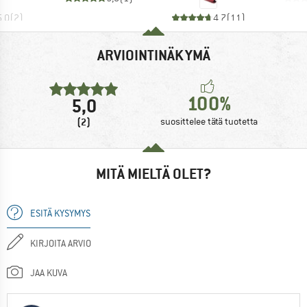
5,0
(
2
)
4,7
(
11
)
ARVIOINTINÄKYMÄ
100%
5,0
(2)
suosittelee tätä tuotetta
MITÄ MIELTÄ OLET?
ESITÄ KYSYMYS
KIRJOITA ARVIO
JAA KUVA