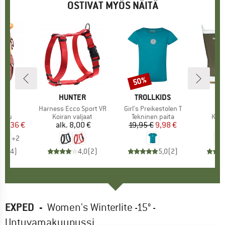
OSTIVAT MYÖS NÄITÄ
%
50%
Alennus
I
ER
MERKKI
HUNTER
MERKKI
TROLLKIDS
M
T
ki 8
Tuote
Harness Ecco Sport VR
Tuote
Girl's Preikestolen T
hmä
eppu
Tuoteryhmä
Koiran valjaat
Tuoteryhmä
Tekninen paita
Tuo
Kum
nta
ennettu hinta
47,36 €
alk.
8,00 €
Hinta
19,95 €
Hinta
Alennettu hinta
9,98 €
6
+
2
4,8
(
4
)
4,0
(
2
)
5,0
(
2
)
EXPED
-
Women's Winterlite -15° -
Untuvamakuupussi