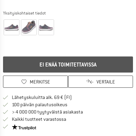
Yksityiskohtaiset tiedot
EI ENÄÄ TOIMITETTAVISSA
MERKITSE
VERTAILE
Löydä toimitustiedot täältä! A
Lähetyskuluitta alk. 69 € (FI)
Siirry palautusoikeuteen täältä A
100 päivän palautusoikeus
> 4 000 000 tyytyväistä asiakasta
Kaikki tuotteet varastossa
Meillä on Trustpilot -sertifiointi - lue lisää tästä!