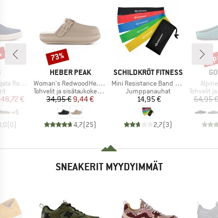
%
jop
73%
Alennus
Alen
KI
MERKKI
MERKKI
ME
S
HEBER PEAK
SCHILDKRÖT FITNESS
GO
Tuote
Tuote
Tuote
Rope 2.0
Woman's RedwoodHe. EVA Warm Slippers
Mini Resistance Band 5er Set
Alpin
yhmä
Tuoteryhmä
Tuoteryhmä
Tuoteryh
it
Tohvelit ja sisätaukokengät
Jumppanauhat
Tohvelit ja 
nta
ennettu hinta
Hinta
Alennettu hinta
Hinta
48,72 €
34,95 €
9,44 €
14,95 €
64,95 
+
6
0,0
(
0
)
4,7
(
25
)
2,7
(
3
)
SNEAKERIT MYYDYIMMÄT