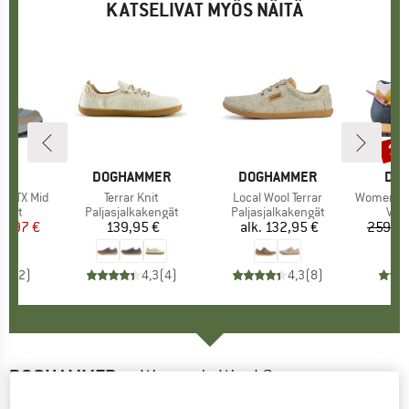
KATSELIVAT MYÖS NÄITÄ
15
Alen
KI
A
MERKKI
DOGHAMMER
MERKKI
DOGHAMMER
MER
DO
s GTX Mid
Tuote
Terrar Knit
Tuote
Local Wool Terrar
Tuote
Women's Appro
mä
ngät
Tuoteryhmä
Paljasjalkakengät
Tuoteryhmä
Paljasjalkakengät
Tuo
Vae
nta
ennettu hinta
18,97 €
139,95 €
Hinta
alk.
132,95 €
Hinta
259,95
5,0
(
2
)
4,3
(
4
)
4,3
(
8
)
DOGHAMMER
-
Women's Wool Commuter -
Sneakerit