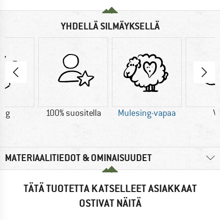
YHDELLÄ SILMÄYKSELLÄ
0 g
100% suositella
Mulesing-vapaa
Vi
MATERIAALITIEDOT & OMINAISUUDET
TÄTÄ TUOTETTA KATSELLEET ASIAKKAAT
OSTIVAT NÄITÄ