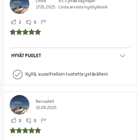
Linda
83 % pitää käyttäjän
17.01.2025
Linda arvioita hyödyllisinä
2
0
HYVÄT PUOLET
Kyllä, suosittelisin tuotetta ystävälleni
Bernadett
15.09.2025
0
0