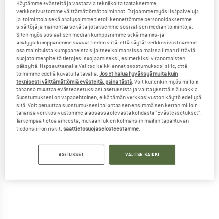
Käytämme evästeitä ja vastaavia tekniikoita taataksemme
verkkosivustomme välttämättömät toiminnot. Tarjoamme myös lisäpalveluja
5,0
(2)
ja -toimintoja sekä analysoimme tietoliikennettämme personoidaksemme
sisältöjä ja mainontaa sekä tarjotaksemme sosiaalisen median toimintoja.
Siten myös sosiaalisen median kumppanimme sekä mainos- ja
analyysikumppanimme saavat tiedon siitä, että käytät verkkosivustoamme;
osa mainituista kumppaneista sijaitsee kolmansissa maissa ilman riittäviä
suojatoimenpiteitä tietojesi suojaamiseksi, esimerkiksi viranomaisten
pääsyltä. Napsauttamalla Valitse kaikki annat suostumuksesi sille, että
toimimme edellä kuvatulla tavalla.
Jos et halua hyväksyä muita kuin
teknisesti välttämättömiä evästeitä, paina tästä
. Voit kuitenkin myös milloin
tahansa muuttaa evästeasetuksiasi asetuksista ja valita yksittäisiä luokkia.
Suostumuksesi on vapaaehtoinen, eikä tämän verkkosivuston käyttö edellytä
sitä. Voit peruuttaa suostumuksesi tai antaa sen ensimmäisen kerran milloin
tahansa verkkosivustomme alaosassa olevasta kohdasta ”Evästeasetukset”.
Tarkempaa tietoa aiheesta, mukaan lukien kolmansiin maihin tapahtuvan
tiedonsiirron riskit,
saattietosuojaselosteestamme
.
ASETUKSET
VALITSE KAIKKI