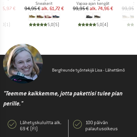
yhmä
Tuoteryhmä
Tuoteryhmä
T
it
Sneakerit
Vapaa-ajan kengät
S
nta
ennettu hinta
Hinta
Alennettu hinta
Hinta
Alennettu hinta
55,97 €
94,95 €
alk.
61,72 €
99,95 €
alk.
74,96 €
99,95 
5,0
(
1
)
5,0
(
5
)
5,0
(
4
)
Bergfreunde työntekijä Lisa - Lähettämö
"Teemme kaikkemme, jotta pakettisi tulee pian
perille."
Lähetyskuluitta alk.
100 päivän
69 € (FI)
palautusoikeus