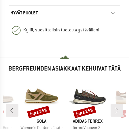
HYVÄT PUOLET
Kyllä, suosittelisin tuotetta ystävälleni
BERGFREUNDEN ASIAKKAAT KEHUIVAT TÄTÄ
%
jopa 35%
jopa 25%
jop
Alennus
Alennus
Alen
KI
MERKKI
MERKKI
S
GOLA
ADIDAS TERREX
Tuote
Tuote
er Rope
Women's Daytona Chute
Terrex Voyager 21