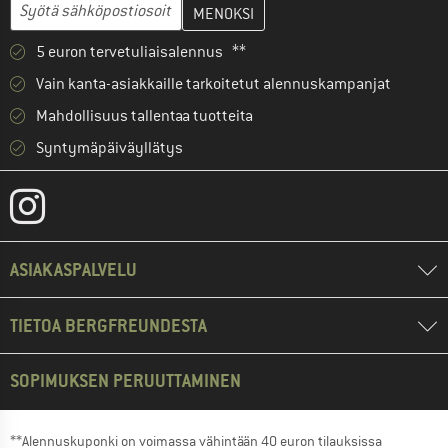
Anna sähköpostiosoitteesi ja luo seuraavassa vaiheessa asiakast
Sähköpostiosoite
5 euron tervetuliaisalennus **
Vain kanta-asiakkaille tarkoitetut alennuskampanjat
Mahdollisuus tallentaa tuotteita
Syntymäpäiväyllätys
ASIAKASPALVELU
TIETOA BERGFREUNDESTA
SOPIMUKSEN PERUUTTAMINEN
**Alennuskuponki on voimassa vähintään 40 euron tilauksissa