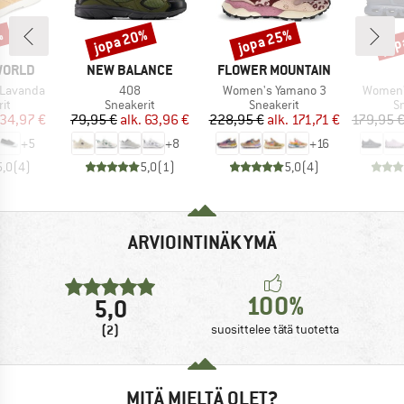
%
jopa 20%
jopa 25%
jop
Alennus
Alennus
Alen
MERKKI
MERKKI
WORLD
NEW BALANCE
FLOWER MOUNTAIN
Tuote
Tuote
Tuote
 Lavanda
408
Women's Yamano 3
Women'
yhmä
Tuoteryhmä
Tuoteryhmä
T
it
Sneakerit
Sneakerit
S
nta
ennettu hinta
Hinta
Alennettu hinta
Hinta
Alennettu hinta
34,97 €
79,95 €
alk.
63,96 €
228,95 €
alk.
171,71 €
179,95 
+
5
+
8
+
16
5,0
(
4
)
5,0
(
1
)
5,0
(
4
)
ARVIOINTINÄKYMÄ
100%
5,0
(2)
suosittelee tätä tuotetta
MITÄ MIELTÄ OLET?