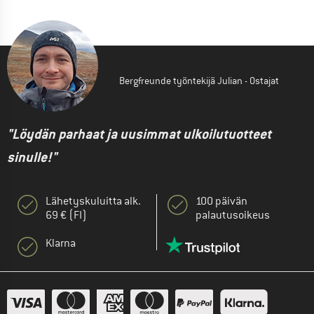
Bergfreunde työntekijä Julian - Ostajat
"Löydän parhaat ja uusimmat ulkoilutuotteet
sinulle!"
Lähetyskuluitta alk.
100 päivän
69 € (FI)
palautusoikeus
Klarna