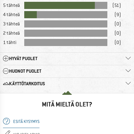
5 tähteä
(51)
4 tähteä
(9)
3 tähteä
(0)
2 tähteä
(0)
1 tähti
(0)
HYVÄT PUOLET
HUONOT PUOLET
KÄYTTÖTARKOITUS
MITÄ MIELTÄ OLET?
ESITÄ KYSYMYS