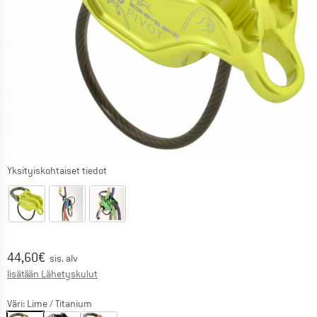
Yksityiskohtaiset tiedot
Hinta:
44,60
€
sis. alv
Tietoa lähetyskuluista. Avautuu tietokentässä
lisätään Lähetyskulut
Väri:
Lime / Titanium