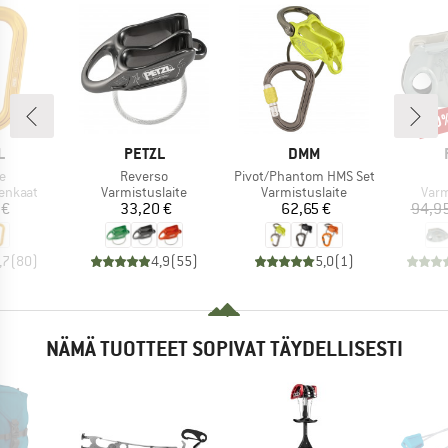
10
Alen
KI
MERKKI
MERKKI
L
PETZL
DMM
Tuote
Tuote
e
Reverso
Pivot/Phantom HMS Set
Tuoteryhmä
Tuoteryhmä
Tuo
enkaat
Varmistuslaite
Varmistuslaite
Varm
nta
Hinta
Hinta
 €
33,20 €
62,65 €
94,95
,7
(
80
)
4,9
(
55
)
5,0
(
1
)
NÄMÄ TUOTTEET SOPIVAT TÄYDELLISESTI