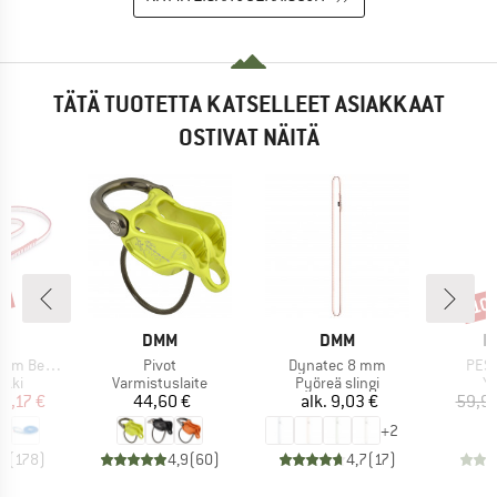
TÄTÄ TUOTETTA KATSELLEET ASIAKKAAT
OSTIVAT NÄITÄ
%
10
Alen
KI
MERKKI
MERKKI
M
N
DMM
DMM
E
Tuote
Tuote
Tuot
unde Edition
Pivot
Dynatec 8 mm
PES
hmä
Tuoteryhmä
Tuoteryhmä
Tu
nkki
Varmistuslaite
Pyöreä slingi
Yl
nta
ennettu hinta
Hinta
Hinta
4,17 €
44,60 €
alk.
9,03 €
59,95
+
2
,8
(
178
)
4,9
(
60
)
4,7
(
17
)