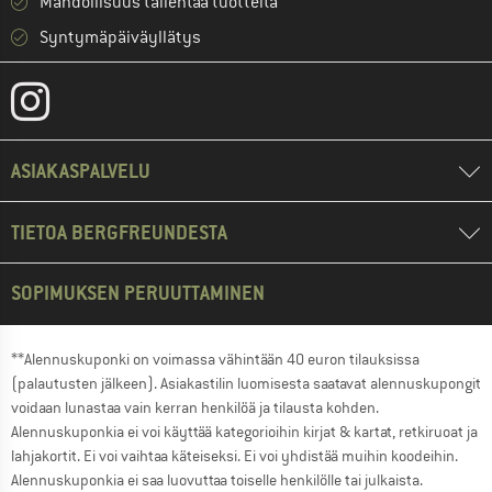
Mahdollisuus tallentaa tuotteita
Syntymäpäiväyllätys
ASIAKASPALVELU
TIETOA BERGFREUNDESTA
SOPIMUKSEN PERUUTTAMINEN
**Alennuskuponki on voimassa vähintään 40 euron tilauksissa
(palautusten jälkeen). Asiakastilin luomisesta saatavat alennuskupongit
voidaan lunastaa vain kerran henkilöä ja tilausta kohden.
Alennuskuponkia ei voi käyttää kategorioihin kirjat & kartat, retkiruoat ja
lahjakortit. Ei voi vaihtaa käteiseksi. Ei voi yhdistää muihin koodeihin.
Alennuskuponkia ei saa luovuttaa toiselle henkilölle tai julkaista.