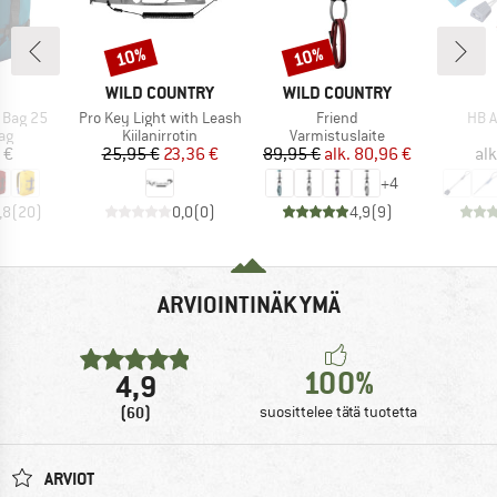
10%
10%
Alennus
Alennus
KKI
MERKKI
MERKKI
WILD COUNTRY
WILD COUNTRY
Tuote
Tuote
Tuot
 Bag 25
Pro Key Light with Leash
Friend
HB A
yhmä
Tuoteryhmä
Tuoteryhmä
ag
Kiilanirrotin
Varmistuslaite
nta
Hinta
Alennettu hinta
Hinta
Alennettu hinta
 €
25,95 €
23,36 €
89,95 €
alk.
80,96 €
alk
+
4
,8
(
20
)
0,0
(
0
)
4,9
(
9
)
ARVIOINTINÄKYMÄ
100%
4,9
(60)
suosittelee tätä tuotetta
ARVIOT