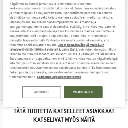
Ultrakevyt varmistuslaite, jossa käytännöllinen nivel
Käytämme evästeitä ja vastaavia tekniikoita taataksemme
verkkosivustomme välttämättömät toiminnot. Tarjoamme myös lisäpalveluja
ja -toimintoja sekä analysoimme tietoliikennettämme personoidaksemme
sisältöjä ja mainontaa sekä tarjotaksemme sosiaalisen median toimintoja.
Siten myös sosiaalisen median kumppanimme sekä mainos- ja
analyysikumppanimme saavat tiedon siitä, että käytät verkkosivustoamme;
osa mainituista kumppaneista sijaitsee kolmansissa maissa ilman riittäviä
suojatoimenpiteitä tietojesi suojaamiseksi, esimerkiksi viranomaisten
pääsyltä. Napsauttamalla Valitse kaikki annat suostumuksesi sille, että
toimimme edellä kuvatulla tavalla.
Jos et halua hyväksyä muita kuin
teknisesti välttämättömiä evästeitä, paina tästä
. Voit kuitenkin myös milloin
100% suositella
72 g
tahansa muuttaa evästeasetuksiasi asetuksista ja valita yksittäisiä luokkia.
Suostumuksesi on vapaaehtoinen, eikä tämän verkkosivuston käyttö edellytä
sitä. Voit peruuttaa suostumuksesi tai antaa sen ensimmäisen kerran milloin
tahansa verkkosivustomme alaosassa olevasta kohdasta ”Evästeasetukset”.
Tarkempaa tietoa aiheesta, mukaan lukien kolmansiin maihin tapahtuvan
tiedonsiirron riskit,
saattietosuojaselosteestamme
.
MATERIAALITIEDOT & OMINAISUUDET
TUOTEKUVAUS
ASETUKSET
VALITSE KAIKKI
TÄTÄ TUOTETTA KATSELLEET ASIAKKAAT
KATSELIVAT MYÖS NÄITÄ