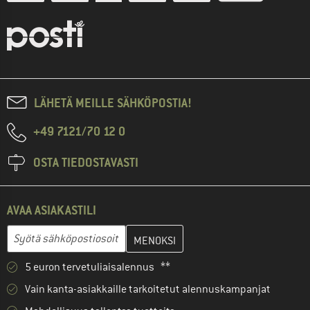
LÄHETÄ MEILLE SÄHKÖPOSTIA!
+49 7121/70 12 0
OSTA TIEDOSTAVASTI
AVAA ASIAKASTILI
Anna sähköpostiosoitteesi ja luo seuraavassa vaiheessa asiakast
Sähköpostiosoite
5 euron tervetuliaisalennus **
Vain kanta-asiakkaille tarkoitetut alennuskampanjat