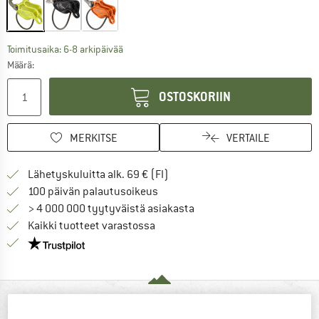
Linkki avautuu tietokentässä ja sisältää suuri
Toimitusaika: 6-8 arkipäivää
Määrä:
OSTOSKORIIN
MERKITSE
VERTAILE
Löydä toimitustiedot täältä! A
Lähetyskuluitta alk. 69 € (FI)
Siirry palautusoikeuteen täältä A
100 päivän palautusoikeus
> 4 000 000 tyytyväistä asiakasta
Kaikki tuotteet varastossa
Meillä on Trustpilot -sertifiointi - lue lisää tästä!
YHDELLÄ SILMÄYKSELLÄ