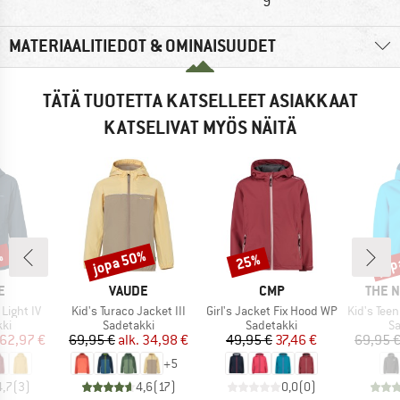
MATERIAALITIEDOT & OMINAISUUDET
TÄTÄ TUOTETTA KATSELLEET ASIAKKAAT
KATSELIVAT MYÖS NÄITÄ
%
jopa 50%
jop
25%
Alennus
Alennus
Alen
KI
MERKKI
MERKKI
MERK
E
VAUDE
CMP
THE 
Tuote
Tuote
Tuote
Light IV
Kid's Turaco Jacket III
Girl's Jacket Fix Hood WP
Kid's Teen Zi
yhmä
Tuoteryhmä
Tuoteryhmä
T
kki
Sadetakki
Sadetakki
Sa
nta
ennettu hinta
Hinta
Alennettu hinta
Hinta
Alennettu hinta
62,97 €
69,95 €
alk.
34,98 €
49,95 €
37,46 €
69,95 
+
5
4,7
(
3
)
4,6
(
17
)
0,0
(
0
)