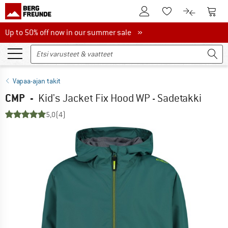
Tästä asiakastilille
Tästä
Tästä toivelistalle
Tästä tuott
Up to 50% off now in our summer sale
Up to 50% off now in our summer sale »
Vapaa-ajan takit
CMP
-
Kid's Jacket Fix Hood WP - Sadetakki
5,0
(4)