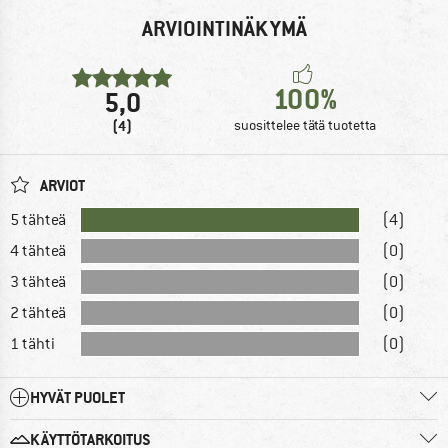
ARVIOINTINÄKYMÄ
100%
5,0
(4)
suosittelee tätä tuotetta
ARVIOT
5 tähteä
(4)
4 tähteä
(0)
3 tähteä
(0)
2 tähteä
(0)
1 tähti
(0)
HYVÄT PUOLET
KÄYTTÖTARKOITUS