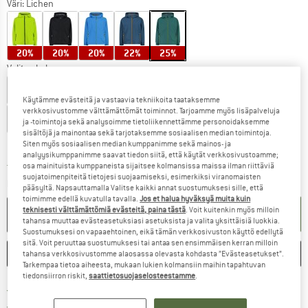
Väri:
Lichen
20%
20%
20%
22%
25%
Valitse koko:
EU
104
EU
110
EU
116
EU
128
EU
140
EU
152
Käytämme evästeitä ja vastaavia tekniikoita taataksemme
verkkosivustomme välttämättömät toiminnot. Tarjoamme myös lisäpalveluja
EU
164
EU
176
ja -toimintoja sekä analysoimme tietoliikennettämme personoidaksemme
sisältöjä ja mainontaa sekä tarjotaksemme sosiaalisen median toimintoja.
Kokotaulukko
Siten myös sosiaalisen median kumppanimme sekä mainos- ja
analyysikumppanimme saavat tiedon siitä, että käytät verkkosivustoamme;
osa mainituista kumppaneista sijaitsee kolmansissa maissa ilman riittäviä
Linkki avautuu tietokentässä ja sisältää suuri
Toimitusaika: 6-8 arkipäivää
suojatoimenpiteitä tietojesi suojaamiseksi, esimerkiksi viranomaisten
Määrä:
pääsyltä. Napsauttamalla Valitse kaikki annat suostumuksesi sille, että
toimimme edellä kuvatulla tavalla.
Jos et halua hyväksyä muita kuin
teknisesti välttämättömiä evästeitä, paina tästä
. Voit kuitenkin myös milloin
OSTOSKORIIN
tahansa muuttaa evästeasetuksiasi asetuksista ja valita yksittäisiä luokkia.
Suostumuksesi on vapaaehtoinen, eikä tämän verkkosivuston käyttö edellytä
sitä. Voit peruuttaa suostumuksesi tai antaa sen ensimmäisen kerran milloin
MERKITSE
VERTAILE
tahansa verkkosivustomme alaosassa olevasta kohdasta ”Evästeasetukset”.
Tarkempaa tietoa aiheesta, mukaan lukien kolmansiin maihin tapahtuvan
tiedonsiirron riskit,
saattietosuojaselosteestamme
.
Löydä toimitustiedot täältä! A
Lähetyskuluitta alk. 69 € (FI)
Siirry palautusoikeuteen täältä A
100 päivän palautusoikeus