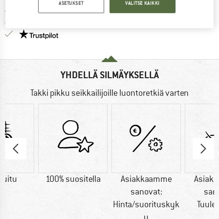
ASETUKSET
VALITSE KAIKKI
> 4 000 000 tyytyväistä asiakasta
Kaikki tuotteet varastossa
Meillä on Trustpilot -sertifiointi - lue lisää tästä!
YHDELLÄ SILMÄYKSELLÄ
Takki pikku seikkailijoille luontoretkiä varten
kuitu
100% suositella
Asiakkaamme
Asiak
sanovat:
san
Hinta/suorituskyk
Tuule
y