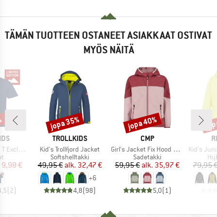
TÄMÄN TUOTTEEN OSTANEET ASIAKKAAT OSTIVAT
MYÖS NÄITÄ
%
jopa 35%
jopa 40%
jop
Alennus
Alennus
Alen
MERKKI
MERKKI
M
IDS
TROLLKIDS
CMP
R
Tuote
Tuote
Tuote
Exclusive
Kid's Trollfjord Jacket
Girl's Jacket Fix Hood Ripstop
Kid's Junior
ryhmä
Tuoteryhmä
Tuoteryhmä
Tuo
at
Softshelltakki
Sadetakki
Hyb
nta
ennettu hinta
Hinta
Alennettu hinta
Hinta
Alennettu hinta
9,98 €
49,95 €
alk.
32,47 €
59,95 €
alk.
35,97 €
79,95 
+
6
4,5
(
2
)
4,8
(
98
)
5,0
(
1
)