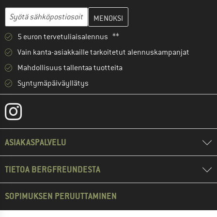
Anna sähköpostiosoitteesi ja luo seuraavassa vaiheessa asiakast
Sähköpostiosoite
5 euron tervetuliaisalennus **
Vain kanta-asiakkaille tarkoitetut alennuskampanjat
Mahdollisuus tallentaa tuotteita
Syntymäpäiväyllätys
ASIAKASPALVELU
TIETOA BERGFREUNDESTA
SOPIMUKSEN PERUUTTAMINEN