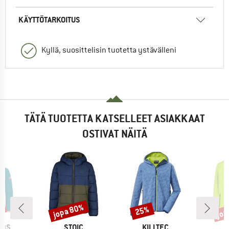
KÄYTTÖTARKOITUS
Kyllä, suosittelisin tuotetta ystävälleni
TÄTÄ TUOTETTA KATSELLEET ASIAKKAAT
OSTIVAT NÄITÄ
%
jopa 80%
jop
25%
Alennus
Alennus
Alen
MERKKI
MERKKI
IDS
STOIC
KILLTEC