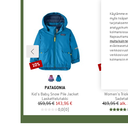
Käytämme evä
myös lisäpal
tarjotaksemm
analyysikump
kolmansissa 
Napsauttamal
muita kuin te
evästeasetuk
verkkosivust
verkkosivust
kolmansiin ma
jopa 30%
10%
Alennus
Alennus
MERKKI
PATAGONIA
MERKKI
PATAGO
Tuote
Kid's Baby Snow Pile Jacket
Tuote
Women's Triol
Tuoteryhmä
Laskettelutakki
Tuoter
Sadeta
159,95 €
Hinta
Alennettu hinta
143,96 €
419,95 €
alk.
Hi
Al
0,0
(
0
)