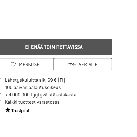
EI ENÄÄ TOIMITETTAVISSA
MERKITSE
VERTAILE
Löydä toimitustiedot täältä! Avaut
Lähetyskuluitta alk. 69 € (FI)
Siirry palautusoikeuteen täältä Avau
100 päivän palautusoikeus
> 4 000 000 tyytyväistä asiakasta
Kaikki tuotteet varastossa
Meillä on Trustpilot -sertifiointi - lue lisää tästä!