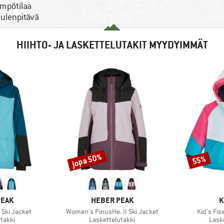
ämpötilaa
tuulenpitävä
HIIHTO- JA LASKETTELUTAKIT MYYDYIMMÄT
jopa 50%
55%
Alennus
Alennus
MERKKI
M
PEAK
HEBER PEAK
K
Tuote
Tuote
 Ski Jacket
Women's PinusHe. II Ski Jacket
Kid's Fis
mä
Tuoteryhmä
Tuot
takki
Laskettelutakki
Lask