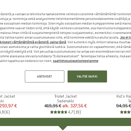
steitä ja vastaavia tekniikoita taataksemme verkkosivustomme välttämättömät toiminnot
veluja ja -toimintoja sekä analysoimme tietoliikennettämme personoidaksemme sisältöjä ja
e sosiaalisen median toimintoja. Siten myös sosiaalisen median kumppanimme sekä mainos
panimme saavat tiedon siitä, että käytät verkkosivustoamme; osa mainituista kumppaneist
maissa ilman riittäviä suojatoimenpiteitä tietojesi suojaamiseksi, esimerkiksi viranomaist
la Valitse kaikki annat suostumuksesi sille, että toimimme edellä kuvatulla tavalla.
Jos et 
knisesti välttämättömiä evästeitä, paina tästä
. Voit kuitenkin myös milloin tahansa muuttaa
siasi asetuksista ja valita yksittäisiä luokkia. Suostumuksesi on vapaaehtoinen, eikä tämä
on käyttö edellytä sitä. Voit peruuttaa suostumuksesi tai antaa sen ensimmäisen kerran mil
omme alaosassa olevasta kohdasta ”Evästeasetukset”. Tarkempaa tietoa aiheesta, mukaan
ihin tapahtuvan tiedonsiirron riskit,
saattietosuojaselosteestamme
.
jopa 22%
jopa 68%
Alennus
Alennus
ASETUKSET
VALITSE KAIKKI
+
3
+
3
NIA
MERKKI
PATAGONIA
ME
TR
et Jacket
Tuote
Triolet Jacket
Tuote
Kid's Ha
yhmä
kki
Tuoteryhmä
Sadetakki
T
T
nta
ennettu hinta
293,97 €
419,95 €
alk.
Hinta
Alennettu hinta
327,56 €
94,95 
4,8
(
6
)
4,7
(
19
)