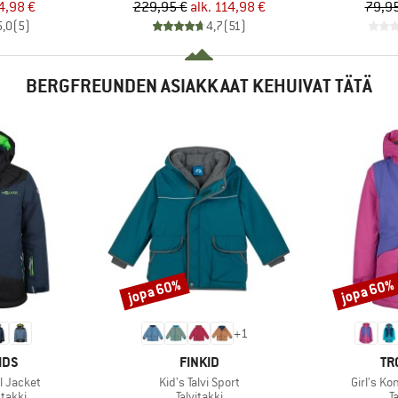
nta
ennettu hinta
Hinta
Alennettu hinta
4,98 €
229,95 €
alk.
114,98 €
79,95
5,0
(
5
)
4,7
(
51
)
BERGFREUNDEN ASIAKKAAT KEHUIVAT TÄTÄ
jopa 60%
jopa 60%
Alennus
Alennus
+
1
MERKKI
ME
IDS
FINKID
TR
Tuote
Tuote
ll Jacket
Kid's Talvi Sport
Girl's K
mä
Tuoteryhmä
T
takki
Talvitakki
T