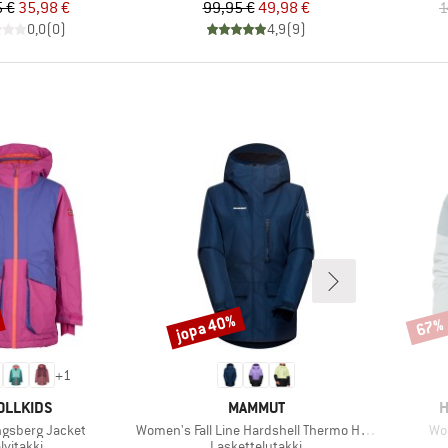
Hinta
Alennettu hinta
Hinta
Alennettu hinta
 €
35,98 €
99,95 €
49,98 €
1
0,0
(
0
)
4,9
(
9
)
jopa 40%
67%
Alennus
Alenn
+
1
RKKI
MERKKI
M
OLLKIDS
MAMMUT
H
Tuote
Tuo
ongsberg Jacket
Women's Fall Line Hardshell Thermo Hooded Jacket
Wom
uoteryhmä
Tuoteryhmä
alvitakki
Laskettelutakki