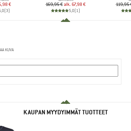
nta
ennettu hinta
Hinta
Alennettu hinta
5,98 €
169,95 €
alk.
67,98 €
119,95 
5,0
(
3
)
5,0
(
1
)
AA KUVA
KAUPAN MYYDYIMMÄT TUOTTEET