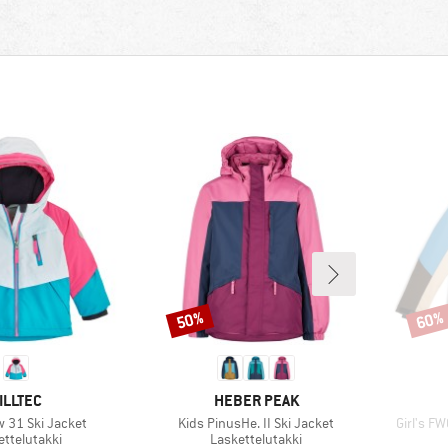
50%
60%
Alennus
Alenn
ERKKI
MERKKI
ILLTEC
HEBER PEAK
Tuote
Tuote
w 31 Ski Jacket
Kids PinusHe. II Ski Jacket
Girl's FW
eryhmä
Tuoteryhmä
ettelutakki
Laskettelutakki