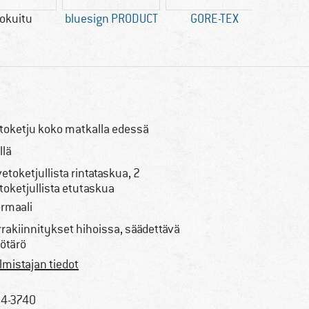
okuitu
bluesign PRODUCT
GORE-TEX
Ves
toketju koko matkalla edessä
llä
vetoketjullista rintataskua, 2
toketjullista etutaskua
rmaali
rrakiinnitykset hihoissa, säädettävä
ötärö
lmistajan tiedot
4-3740