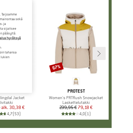
. Tarjoamme
 mainontaa sekä
- ja
a sijaitsee
en pääsyltä.
halua hyväksyä
n
loin tahansa
 lukien
67%
Alennus
+
7
RKKI
OLLKIDS
MERKKI
PROTEST
llingdal Jacket
Tuote
Women's PRTRush Snowjacket
uoteryhmä
alvitakki
Tuoteryhmä
Laskettelutakki
€
alk.
Hinta
Alennettu hinta
30,38 €
239,95 €
Hinta
Alennettu hinta
79,18 €
4,7
(
53
)
4,0
(
1
)