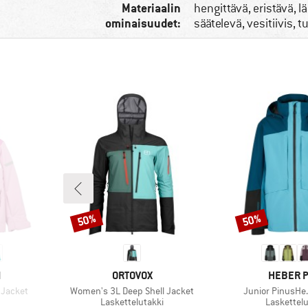
Materiaalin
hengittävä, eristävä, l
ominaisuudet:
säätelevä, vesitiivis, 
50%
50%
Alennus
Alennus
MERKKI
MERKKI
N
ORTOVOX
HEBER 
Tuote
Tuote
d Jacket
Women's 3L Deep Shell Jacket
Junior PinusHe.
Tuoteryhmä
Tuoteryh
Laskettelutakki
Laskettelu