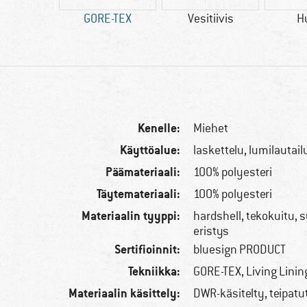
n PRODUCT
GORE-TEX
Vesitiivis
H
Kenelle:
Miehet
Käyttöalue:
laskettelu, lumilautail
Päämateriaali:
100% polyesteri
Täytemateriaali:
100% polyesteri
Materiaalin tyyppi:
hardshell, tekokuitu, 
eristys
Sertifioinnit:
bluesign PRODUCT
Tekniikka:
GORE-TEX, Living Linin
Materiaalin käsittely:
DWR-käsitelty, teipat