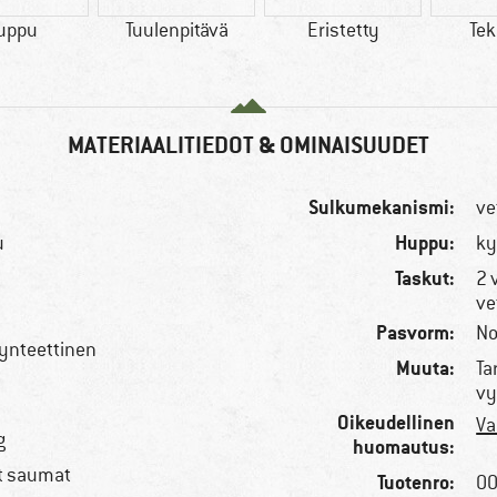
uppu
Tuulenpitävä
Eristetty
Tek
MATERIAALITIEDOT & OMINAISUUDET
Sulkumekanismi:
ve
Huppu:
u
ky
Taskut:
2 
ve
Pasvorm:
No
synteettinen
Muuta:
Ta
vy
Oikeudellinen
Va
g
huomautus:
ut saumat
Tuotenro:
00