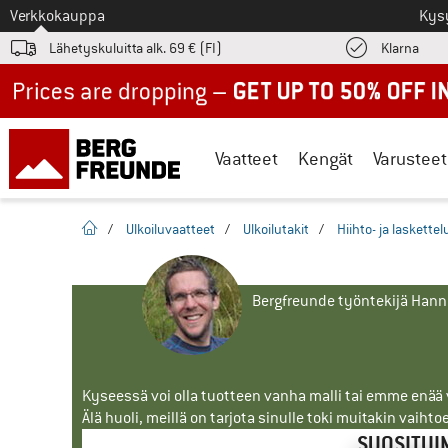
Tästä siirtyäksesi
Verkkokauppa
Kys
Löyd
Lähetyskuluitta alk. 69 € (FI)
Klarna
Up to 50% off now in our summer sale
Vaatteet
Kengät
Varusteet
Kotisivu
/
Ulkoiluvaatteet
/
Ulkoilutakit
/
Hiihto- ja laskettel
Bergfreunde työntekijä Han
Kyseessä voi olla tuotteen vanha malli tai emme enää vo
Älä huoli, meillä on tarjota sinulle toki muitakin vaihto
SUOSITUI