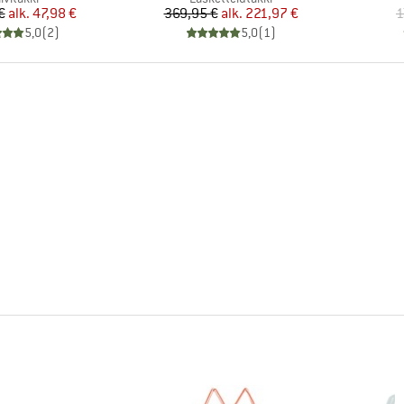
Hinta
Alennettu hinta
Hinta
Alennettu hinta
€
alk.
47,98 €
369,95 €
alk.
221,97 €
1
5,0
(
2
)
5,0
(
1
)