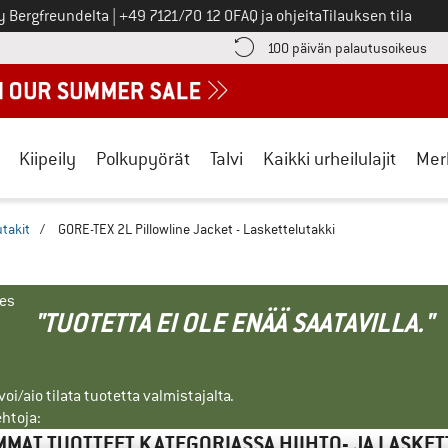
Soita meille
y Bergfreundelta
|
+49 7121/70 12 0
FAQ ja ohjeita
Tilauksen tila
ä maksutiedot täältä! Avautuu tietokentässä
Sii
100 päivän palautusoikeus
Kiipeily
Polkupyörät
Talvi
Kaikki urheilulajit
Mer
utakit
/
GORE-TEX 2L Pillowline Jacket - Laskettelutakki
nes
"TUOTETTA EI OLE ENÄÄ SAATAVILLA."
i/aio tilata tuotetta valmistajalta.
ehtoja:
MMAT TUOTTEET KATEGORIASSA HIIHTO- JA LASKET