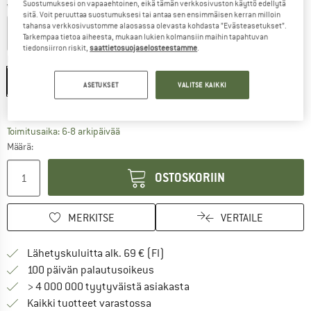
Suostumuksesi on vapaaehtoinen, eikä tämän verkkosivuston käyttö edellytä
Väri:
Solid Black Ii
sitä. Voit peruuttaa suostumuksesi tai antaa sen ensimmäisen kerran milloin
tahansa verkkosivustomme alaosassa olevasta kohdasta ”Evästeasetukset”.
Tarkempaa tietoa aiheesta, mukaan lukien kolmansiin maihin tapahtuvan
tiedonsiirron riskit,
saattietosuojaselosteestamme
.
Koko:
One Size
One Size
ASETUKSET
VALITSE KAIKKI
Kokotaulukko
Linkki avautuu tietokentässä ja sisältää suuri
Toimitusaika: 6-8 arkipäivää
Määrä:
OSTOSKORIIN
MERKITSE
VERTAILE
Löydä toimitustiedot täältä! A
Lähetyskuluitta alk. 69 € (FI)
Siirry palautusoikeuteen täältä A
100 päivän palautusoikeus
> 4 000 000 tyytyväistä asiakasta
Kaikki tuotteet varastossa