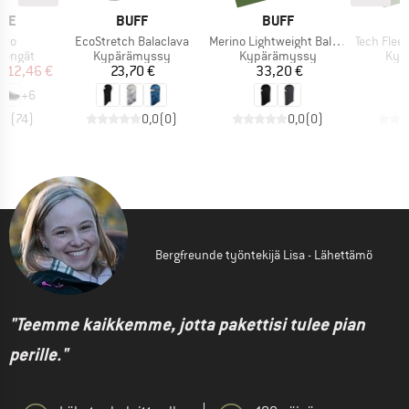
I
MERKKI
MERKKI
ITE
BUFF
BUFF
Tuote
Tuote
Tuote
Evo
EcoStretch Balaclava
Merino Lightweight Balaclava
Tech Fleece 
Tuoteryhmä
Tuoteryhmä
Tuo
kengät
Kypärämyssy
Kypärämyssy
Kyp
nta
ennettu hinta
Hinta
Hinta
112,46 €
23,70 €
33,20 €
3
+
6
,8
(
74
)
0,0
(
0
)
0,0
(
0
)
Bergfreunde työntekijä Lisa - Lähettämö
"Teemme kaikkemme, jotta pakettisi tulee pian
perille."