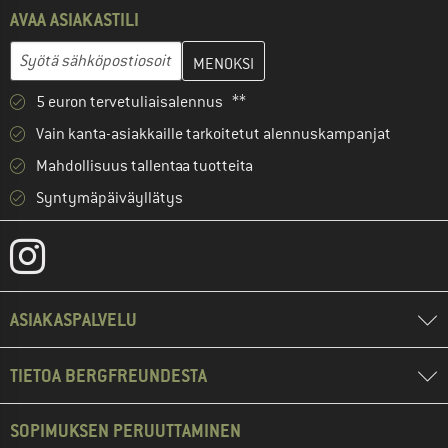
AVAA ASIAKASTILI
Anna sähköpostiosoitteesi ja luo seuraavassa vaiheessa asiakast
Sähköpostiosoite
5 euron tervetuliaisalennus **
Vain kanta-asiakkaille tarkoitetut alennuskampanjat
Mahdollisuus tallentaa tuotteita
Syntymäpäiväyllätys
ASIAKASPALVELU
TIETOA BERGFREUNDESTA
SOPIMUKSEN PERUUTTAMINEN