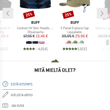
jop
25%
25%
Alennus
Alennus
Alen
KI
MERKKI
MERKKI
F
BUFF
BUFF
Tuote
Tuote
Tuote
 Headband
Coolnet UV Slim Headband
5 Panel Explore Cap
Merino Lightw
yhmä
Tuoteryhmä
Tuoteryhmä
uha
Otsanauha
Lippalakki
nta
ennettu hinta
Hinta
Alennettu hinta
Hinta
Alennettu hinta
,96 €
17,95 €
13,46 €
39,95 €
29,96 €
29,95 
4,0
(
3
)
4,0
(
4
)
5,0
(
2
)
MITÄ MIELTÄ OLET?
ESITÄ KYSYMYS
KIRJOITA ARVIO
JAA KUVA