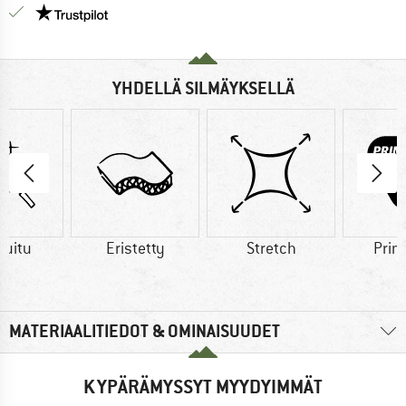
Meillä on Trustpilot -sertifiointi - lue lisää tästä!
YHDELLÄ SILMÄYKSELLÄ
kuitu
Eristetty
Stretch
Prim
MATERIAALITIEDOT & OMINAISUUDET
KYPÄRÄMYSSYT MYYDYIMMÄT