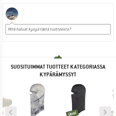
SUOSITUIMMAT TUOTTEET KATEGORIASSA
KYPÄRÄMYSSYT
%
Uusi
Uus
Uusi
Uusi