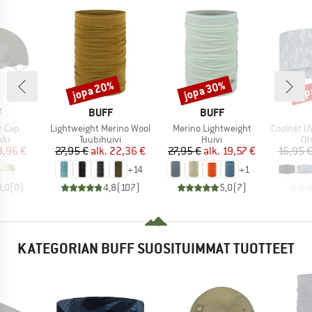
jopa 20%
jopa 30%
jop
Alennus
Alennus
Alen
KI
MERKKI
MERKKI
F
BUFF
BUFF
Tuote
Tuote
Tuote
r Cap
Lightweight Merino Wool
Merino Lightweight
Coolnet UV 
yhmä
Tuoteryhmä
Tuoteryhmä
Tu
kki
Tuubihuivi
Huivi
Ot
nta
ennettu hinta
Hinta
Alennettu hinta
Hinta
Alennettu hinta
9,96 €
27,95 €
alk.
22,36 €
27,95 €
alk.
19,57 €
16,95 
+
14
+
1
0,0
(
0
)
4,8
(
107
)
5,0
(
7
)
KATEGORIAN BUFF SUOSITUIMMAT TUOTTEET