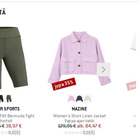
TÄ
jopa 35%
jopa
Alennus
Alenn
KKI
MERKKI
R SPORTS
MAZINE
Tuote
Tuo
FAV Bermuda Tight
Women's Short Linen Jacket
Wom
uoteryhmä
Tuoteryhmä
hortsit
Vapaa-ajan takki
Hinta
Alennettu hinta
Hinta
Alennettu hinta
 €
38,97 €
129,95 €
alk.
84,47 €
49
0,0
(
0
)
0,0
(
0
)