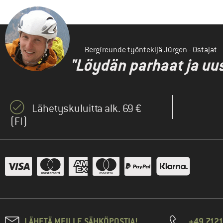
Bergfreunde työntekijä Jürgen - Ostajat
"Löydän parhaat ja uus
Lähetyskuluitta alk. 69 €
(FI)
LÄHETÄ MEILLE SÄHKÖPOSTIA!
+49 7121