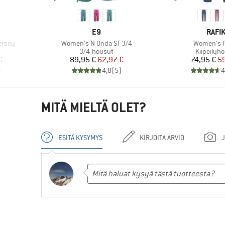
MERKKI
MERK
E9
RAFIK
Tuote
Tuote
ersey
Women's N Onda ST 3/4
Women's 
Tuoteryhmä
Tuoteryh
3/4-housut
Kiipeilyh
tu hinta
Hinta
Alennettu hinta
Hi
Al
€
89,95 €
62,97 €
74,95 €
59
)
4,8
(
5
)
4
MITÄ MIELTÄ OLET?
ESITÄ KYSYMYS
KIRJOITA ARVIO
J