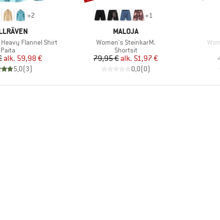
+
2
+
1
KKI
MERKKI
LLRÄVEN
MALOJA
Tuote
Tuot
Heavy Flannel Shirt
Women's SteinkarM.
Wome
Tuoteryhmä
Tuoteryhmä
Paita
Shortsit
Hinta
Alennettu hinta
Hinta
Alennettu hinta
€
alk.
59,98 €
79,95 €
alk.
51,97 €
5,0
(
3
)
0,0
(
0
)