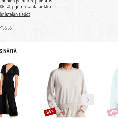
upuolen painatus, painatus
lässä, pyöreä kaula-aukko
lmistajan tiedot
7-3555
S NÄITÄ
35%
35%
Alennus
Alenn