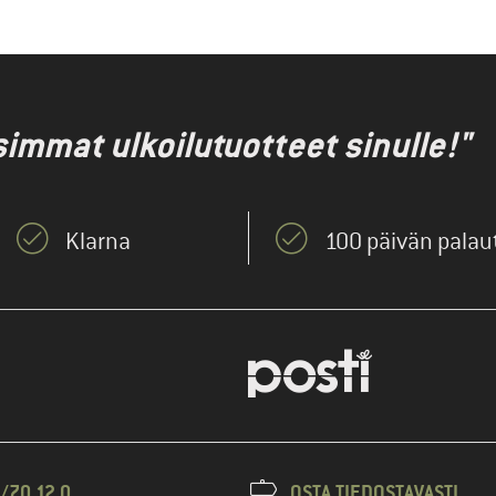
immat ulkoilutuotteet sinulle!"
Klarna
100 päivän pala
/70 12 0
OSTA TIEDOSTAVASTI