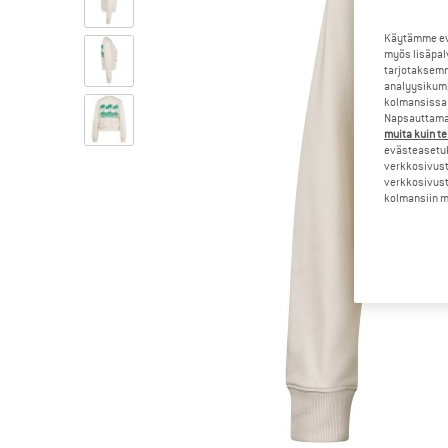
Käytämme evä
myös lisäpal
tarjotaksemm
analyysikump
kolmansissa 
Napsauttamal
muita kuin te
evästeasetuk
verkkosivust
verkkosivust
kolmansiin ma