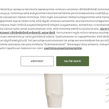
Va
steitä ja vastaavia tekniikoita taataksemme verkkosivustomme välttämättömät toiminnot
veluja ja -toimintoja sekä analysoimme tietoliikennettämme personoidaksemme sisältöjä ja
e sosiaalisen median toimintoja. Siten myös sosiaalisen median kumppanimme sekä mainos
panimme saavat tiedon siitä, että käytät verkkosivustoamme; osa mainituista kumppaneist
K
maissa ilman riittäviä suojatoimenpiteitä tietojesi suojaamiseksi, esimerkiksi viranomaist
la Valitse kaikki annat suostumuksesi sille, että toimimme edellä kuvatulla tavalla.
Jos et 
knisesti välttämättömiä evästeitä, paina tästä
. Voit kuitenkin myös milloin tahansa muuttaa
To
siasi asetuksista ja valita yksittäisiä luokkia. Suostumuksesi on vapaaehtoinen, eikä tämä
Mä
on käyttö edellytä sitä. Voit peruuttaa suostumuksesi tai antaa sen ensimmäisen kerran mil
omme alaosassa olevasta kohdasta ”Evästeasetukset”. Tarkempaa tietoa aiheesta, mukaan
ihin tapahtuvan tiedonsiirron riskit,
saattietosuojaselosteestamme
.
ASETUKSET
VALITSE KAIKKI