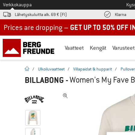
Tästä siirtyäksesi
Verkkokauppa
Kys
Löyd
Lähetyskuluitta alk. 69 € (FI)
Klarna
Up to 50% off now in our summer sale
Vaatteet
Kengät
Varusteet
Kotisivu
/
Ulkoiluvaatteet
/
Villapaidat & hupparit
/
Pullover
BILLABONG
-
Women's My Fave Be