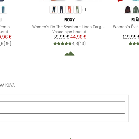
+
1
KI
MERKKI
MER
I
ROXY
FJÄ
Tuote
Tuote
Femio
Women's On The Seashore Linen Cargo Trousers
Women's Övik 
mä
Tuoteryhmä
ousut
Vapaa-ajan housut
nta
ennettu hinta
Hinta
Alennettu hinta
,96 €
59,95 €
44,96 €
119,95 
,6
(
16
)
4,8
(
13
)
AA KUVA