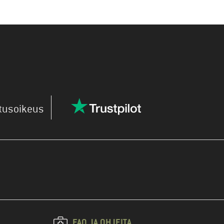
utusoikeus
FAQ JA OHJEITA