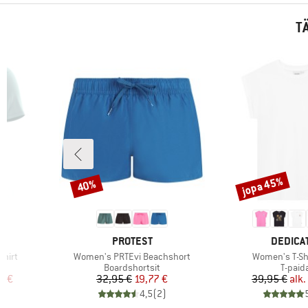
T
jopa 45%
40%
Alennus
Alennus
2
MERKKI
MERKKI
PROTEST
DEDICA
Tuote
Tuote
Shirt
Women's PRTEvi Beachshort
Women's T-Shi
Tuoteryhmä
Tuote
Boardshortsit
T-paid
tu hinta
Hinta
Alennettu hinta
Hi
Al
7 €
32,95 €
19,77 €
39,95 €
alk.
)
4,5
(
2
)