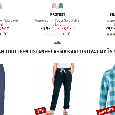
KI
MERKKI
ME
Y
PROTEST
BI
Tuote
Tuote
e Midweight
Women's PRTCover Sweatshirt
Women
yhmä
Tuoteryhmä
rit
Pulloverit
nta
ennettu hinta
Hinta
Alennettu hinta
,57 €
59,95 €
alk.
38,97 €
79,95
0,0
(
0
)
0,0
(
0
)
N TUOTTEEN OSTANEET ASIAKKAAT OSTIVAT MYÖS 
jopa 50%
25%
Alennus
Alennus