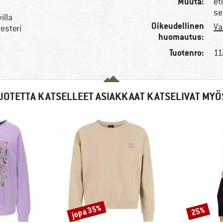
Muuta:
et
se
illa
Oikeudellinen
Va
esteri
huomautus:
Tuotenro:
11
UOTETTA KATSELLEET ASIAKKAAT KATSELIVAT MYÖ
jopa 35%
25%
Alennus
Alennus