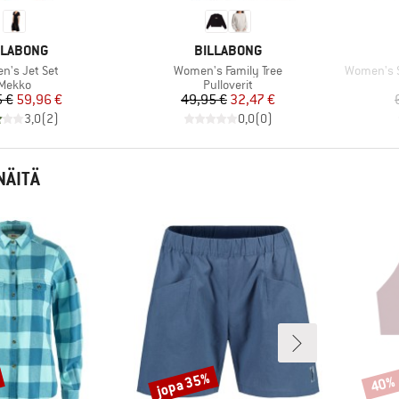
RKKI
MERKKI
LLABONG
BILLABONG
Tuote
Tuote
's Jet Set
Women's Family Tree
Women's S
Tuoteryhmä
Tuoteryhmä
Mekko
Pulloverit
Hinta
Alennettu hinta
Hinta
Alennettu hinta
 €
59,96 €
49,95 €
32,47 €
3,0
(
2
)
0,0
(
0
)
NÄITÄ
jopa 35%
40%
Alennus
Alenn