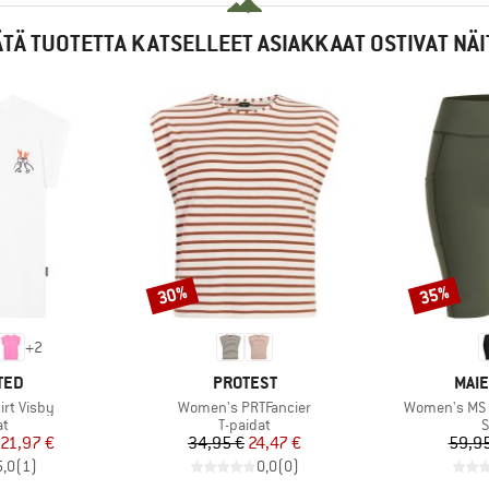
ÄTÄ TUOTETTA KATSELLEET ASIAKKAAT OSTIVAT NÄI
30%
35%
Alennus
Alennus
+
2
MERKKI
MER
TED
PROTEST
MAIE
Tuote
Tuote
rt Visby
Women's PRTFancier
Women's MS 
ryhmä
Tuoteryhmä
T
at
T-paidat
S
nta
ennettu hinta
Hinta
Alennettu hinta
21,97 €
34,95 €
24,47 €
59,95
5,0
(
1
)
0,0
(
0
)