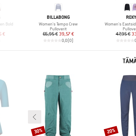
MERKKI
MERK
S
BILLABONG
ROX
Tuote
Tuote
en Bold
Women's Tempo Crew
Women's Eastsid
Tuoteryhmä
Tuoter
Pulloverit
Pullove
tu hinta
Hinta
Alennettu hinta
Hi
Al
6 €
65,95 €
39,57 €
47,95 €
33
)
0,0
(
0
)
TÄMÄ
30%
20%
Alennus
Alennus