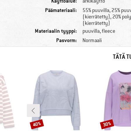
Käyttöalue:
arkikäyttö
Päämateriaali:
55% puuvilla, 25% puuv
(kierrätetty), 20% poly
(kierrätetty)
Materiaalin tyyppi:
puuvilla, fleece
Pasvorm:
Normaali
TÄTÄ T
40%
30%
Alennus
Alennus