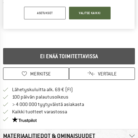
Yksityiskohtaiset tiedot
ASETUKSET
VALITSE KAIKKI
EI ENÄÄ TOIMITETTAVISSA
MERKITSE
VERTAILE
Löydä toimitustiedot täältä! A
Lähetyskuluitta alk. 69 € (FI)
Siirry palautusoikeuteen täältä A
100 päivän palautusoikeus
> 4 000 000 tyytyväistä asiakasta
Kaikki tuotteet varastossa
Meillä on Trustpilot -sertifiointi - lue lisää tästä!
MATERIAALITIEDOT & OMINAISUUDET