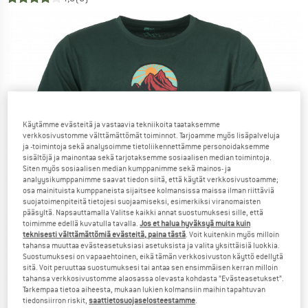
Käytämme evästeitä ja vastaavia tekniikoita taataksemme
verkkosivustomme välttämättömät toiminnot. Tarjoamme myös lisäpalveluja
ja -toimintoja sekä analysoimme tietoliikennettämme personoidaksemme
sisältöjä ja mainontaa sekä tarjotaksemme sosiaalisen median toimintoja.
Siten myös sosiaalisen median kumppanimme sekä mainos- ja
analyysikumppanimme saavat tiedon siitä, että käytät verkkosivustoamme;
osa mainituista kumppaneista sijaitsee kolmansissa maissa ilman riittäviä
suojatoimenpiteitä tietojesi suojaamiseksi, esimerkiksi viranomaisten
pääsyltä. Napsauttamalla Valitse kaikki annat suostumuksesi sille, että
toimimme edellä kuvatulla tavalla.
Jos et halua hyväksyä muita kuin
teknisesti välttämättömiä evästeitä, paina tästä
. Voit kuitenkin myös milloin
tahansa muuttaa evästeasetuksiasi asetuksista ja valita yksittäisiä luokkia.
Suostumuksesi on vapaaehtoinen, eikä tämän verkkosivuston käyttö edellytä
sitä. Voit peruuttaa suostumuksesi tai antaa sen ensimmäisen kerran milloin
tahansa verkkosivustomme alaosassa olevasta kohdasta ”Evästeasetukset”.
Tarkempaa tietoa aiheesta, mukaan lukien kolmansiin maihin tapahtuvan
tiedonsiirron riskit,
saattietosuojaselosteestamme
.