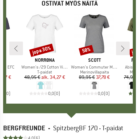
OSTIVAT MYÖS NÄITÄ
jopa 30%
jop
58%
Alennus
Alennus
Alen
KI
N
MERKKI
NORRØNA
MERKKI
SCOTT
ME
FJÄ
anic EFC
Tuote
Women's /29 Cotton Viking T-Shirt
Tuote
Women's Commuter Merino Tee
Tuote
Abisko 
ryhmä
at
Tuoteryhmä
T-paidat
Tuoteryhmä
Merinovillapaita
Tuot
Merin
nta
ennettu hinta
7,97 €
48,95 €
alk.
Hinta
Alennettu hinta
34,27 €
89,95 €
Hinta
Alennettu hinta
37,78 €
74,95 
0,0
(
0
)
0,0
(
0
)
0,0
(
0
)
BERGFREUNDE
-
SpitzbergBF 170 - T-paidat
4,0
(6)