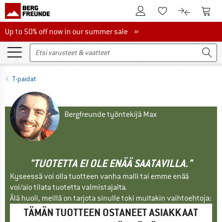
Tästä asiakastilille
Tästä
Tästä toivelistalle
Tästä tuott
Up to 50% off now in our summer sale
Up to 50% off now in our summer sale »
T-paidat
Bergfreunde työntekijä Max
"TUOTETTA EI OLE ENÄÄ SAATAVILLA."
Kyseessä voi olla tuotteen vanha malli tai emme enää
voi/aio tilata tuotetta valmistajalta.
Älä huoli, meillä on tarjota sinulle toki muitakin vaihtoehtoja:
TÄMÄN TUOTTEEN OSTANEET ASIAKKAAT