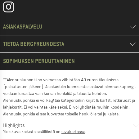
ASIAKASPALVELU
TIETOA BERGFREUNDESTA
SOPIMUKSEN PERUUTTAMINEN
**Alennuskuponki on voimassa vähintään 40 euron tilauksissa
(palautusten jälkeen). Asiakastilin luomisesta saatavat alennuskupongit
voidaan lunastaa vain kerran henkilöä ja tilausta kohden.
Alennuskuponkia ei voi käyttää kategorioihin kirjat & kartat, retkiruoat ja
lahjakortit. Ei voi vaihtaa käteiseksi. Ei voi yhdistää muihin koodeihin.
Alennuskuponkia ei saa luovuttaa toiselle henkilölle tai julkaista.
Highlights
Yleiskuva kaikista sisällöistä on
sivukartassa
.