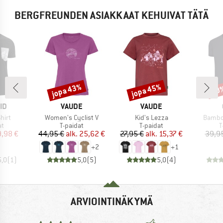
BERGFREUNDEN ASIAKKAAT KEHUIVAT TÄTÄ
jopa 43%
jopa 45%
20
Alennus
Alennus
Alen
I
MERKKI
MERKKI
ID
VAUDE
VAUDE
Tuote
Tuote
Tuote
hirt
Women's Cyclist V
Kid's Lezza
Bambo
ryhmä
Tuoteryhmä
Tuoteryhmä
T
at
T-paidat
T-paidat
T
nta
ennettu hinta
Hinta
Alennettu hinta
Hinta
Alennettu hinta
9,98 €
44,95 €
alk.
25,62 €
27,95 €
alk.
15,37 €
39,9
+
2
+
1
5,0
(
1
)
5,0
(
5
)
5,0
(
4
)
ARVIOINTINÄKYMÄ