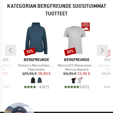
KATEGORIAN BERGFREUNDE SUOSITUIMMAT
TUOTTEET
jop
70%
20%
Alennus
Alennus
Alen
MERKKI
MERKKI
MERK
UNDE
BERGFREUNDE
BERGFREUNDE
BER
Tuote
Tuote
Tuote
tle 750ml
Women's MerinoFleece NeuffenBF. Zip Hoody
Merino155 RömersteinBF. Tee
Insulated Stainle
hmä
Tuoteryhmä
Tuoteryhmä
Tuo
llo
Fleecetakki
Merinovillapaita
Eris
nta
ennettu hinta
Hinta
Alennettu hinta
Hinta
Alennettu hinta
,23 €
129,95 €
38,99 €
69,95 €
55,96 €
24,95 
,0
(
14
)
4,0
(
7
)
5,0
(
2
)