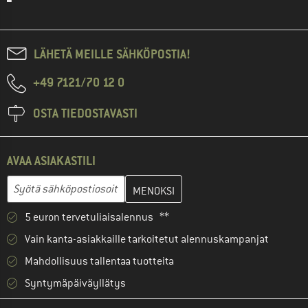
LÄHETÄ MEILLE SÄHKÖPOSTIA!
+49 7121/70 12 0
OSTA TIEDOSTAVASTI
AVAA ASIAKASTILI
Anna sähköpostiosoitteesi ja luo seuraavassa vaiheessa asiakast
Sähköpostiosoite
5 euron tervetuliaisalennus **
Vain kanta-asiakkaille tarkoitetut alennuskampanjat
Mahdollisuus tallentaa tuotteita
Syntymäpäiväyllätys