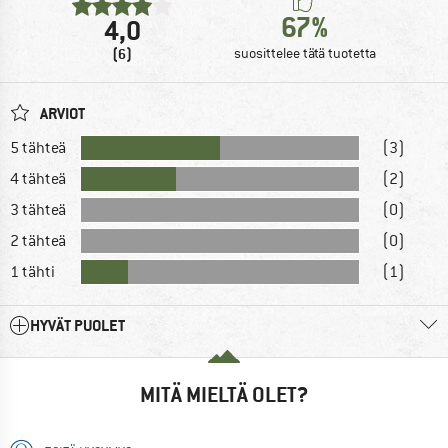
67%
4,0
(6)
suosittelee tätä tuotetta
ARVIOT
5 tähteä
(3)
4 tähteä
(2)
3 tähteä
(0)
2 tähteä
(0)
1 tähti
(1)
HYVÄT PUOLET
MITÄ MIELTÄ OLET?