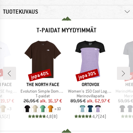
TUOTEKUVAUS
T-PAIDAT MYYDYIMMÄT
%
jopa 40%
jopa 30%
jop
Alennus
Alennus
Alen
MERKKI
MERKKI
MER
 FACE
THE NORTH FACE
ORTOVOX
HEB
Tuote
Tuote
Tuote
Short Sleeve
Evolution Simple Dome Short Sleeve
Women's 150 Cool Logo T-Shirt
MerinoMix150 Pi
ryhmä
Tuoteryhmä
Tuoteryhmä
Tuot
at
T-paidat
Merinovillapaita
Merin
nta
ennettu hinta
Hinta
Alennettu hinta
Hinta
Alennettu hinta
19,17 €
26,95 €
alk.
16,17 €
89,95 €
alk.
62,97 €
59,95 
+
3
+
10
4,5
(
2
)
4,8
(
8
)
4,7
(
24
)