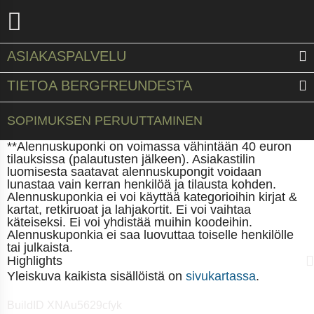
ASIAKASPALVELU
TIETOA BERGFREUNDESTA
SOPIMUKSEN PERUUTTAMINEN
**Alennuskuponki on voimassa vähintään 40 euron
tilauksissa (palautusten jälkeen). Asiakastilin
luomisesta saatavat alennuskupongit voidaan
lunastaa vain kerran henkilöä ja tilausta kohden.
Alennuskuponkia ei voi käyttää kategorioihin kirjat &
kartat, retkiruoat ja lahjakortit. Ei voi vaihtaa
käteiseksi. Ei voi yhdistää muihin koodeihin.
Alennuskuponkia ei saa luovuttaa toiselle henkilölle
tai julkaista.
Highlights
Yleiskuva kaikista sisällöistä on
sivukartassa
.
BuildID XNAu5629cfyk