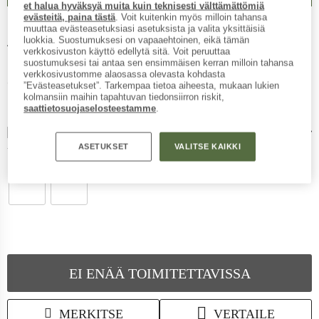
et halua hyväksyä muita kuin teknisesti välttämättömiä
evästeitä, paina tästä
. Voit kuitenkin myös milloin tahansa
muuttaa evästeasetuksiasi asetuksista ja valita yksittäisiä
AMUNDSEN SPORTS
-
Women's
luokkia. Suostumuksesi on vapaaehtoinen, eikä tämän
verkkosivuston käyttö edellytä sitä. Voit peruuttaa
Hut Half Zip - Pulloverit
suostumuksesi tai antaa sen ensimmäisen kerran milloin tahansa
verkkosivustomme alaosassa olevasta kohdasta
(0)
”Evästeasetukset”. Tarkempaa tietoa aiheesta, mukaan lukien
kolmansiin maihin tapahtuvan tiedonsiirron riskit,
saattietosuojaselosteestamme
.
ASETUKSET
VALITSE KAIKKI
Yksityiskohtaiset tiedot
EI ENÄÄ TOIMITETTAVISSA
MERKITSE
VERTAILE