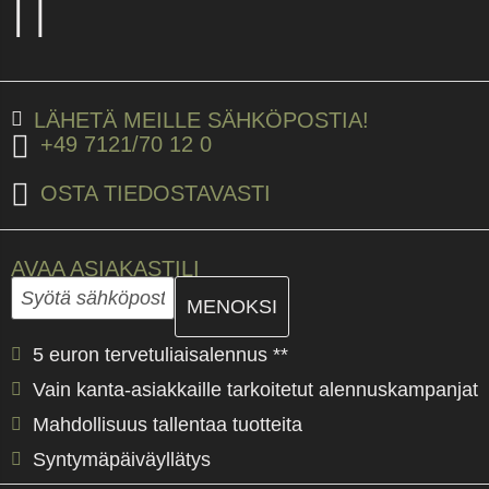
LÄHETÄ MEILLE SÄHKÖPOSTIA!
+49 7121/70 12 0
OSTA TIEDOSTAVASTI
AVAA ASIAKASTILI
Anna sähköpostiosoitteesi ja luo seuraavassa vaiheessa
Sähköpostiosoite
5 euron tervetuliaisalennus **
Vain kanta-asiakkaille tarkoitetut alennuskampanjat
Mahdollisuus tallentaa tuotteita
Syntymäpäiväyllätys