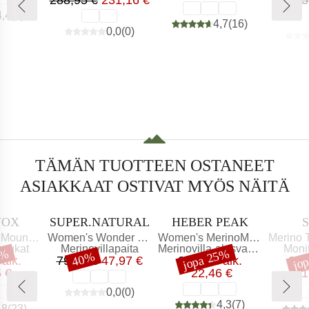
4,4
(
9
)
4,7
(
16
)
0,0
(
0
)
TÄMÄN TUOTTEEN OSTANEET
ASIAKKAAT OSTIVAT MYÖS NÄITÄ
I
MERKKI
MERKKI
VOX
SUPER.NATURAL
HEBER PEAK
Tuote
Tuote
Tuote
arter Socks
Women's Wonder Wald Tee
Women's MerinoMix165 PineconeHe. Hipster
Merino Trekk
mä
Tuoteryhmä
Tuoteryhmä
Tuot
asukat
Merinovillapaita
Merinovilla-alusvaatteet
Moni
6%
jopa 25%
jo
Alennus
Alennus
Ale
40%
nta
ennettu hinta
Hinta
Alennettu hinta
Hinta
Alennettu hinta
alk.
79,95 €
47,97 €
29,95 €
alk.
24,
 €
22,46 €
1
0,0
(
0
)
4,3
(
7
)
,8
(
23
)