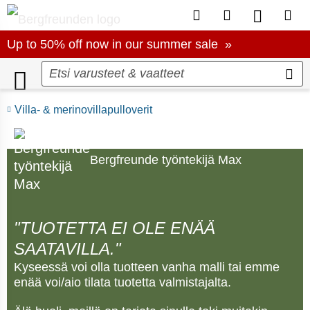
Tästä asiakastilille
Tästä toivelista
Tästä tuot
Täst
Up to 50% off now in our summer sale
Up to 50% off now in our summer sale »
Villa- & merinovillapulloverit
Bergfreunde työntekijä Max
"TUOTETTA EI OLE ENÄÄ
SAATAVILLA."
Kyseessä voi olla tuotteen vanha malli tai emme
enää voi/aio tilata tuotetta valmistajalta.