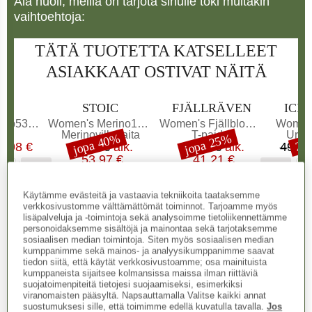
Älä huoli, meillä on tarjota sinulle toki muitakin
vaihtoehtoja:
TÄTÄ TUOTETTA KATSELLEET
ASIAKKAAT OSTIVAT NÄITÄ
KKI
MERKKI
MERKKI
MER
C
STOIC
FJÄLLRÄVEN
ICE
Tuote
Tuote
Tuote
X. Shorts
Women's Merino180 BengtSt. T-Shirt slim
Women's Fjällblomster Logo T-Shirt
Women'
ryhmä
Tuoteryhmä
Tuoteryhmä
Tuot
it
Merinovillapaita
T-paidat
Urhei
jopa 40%
jopa 25%
Alennus
Alennus
Ale
20
nta
ennettu hinta
Hinta
Alennettu hinta
Hinta
Alennettu hinta
7,98 €
89,95 €
alk.
54,95 €
alk.
49,95
53,97 €
41,21 €
+
1
+
2
,5
(
14
)
4,6
(
25
)
0,0
(
0
)
Käytämme evästeitä ja vastaavia tekniikoita taataksemme
verkkosivustomme välttämättömät toiminnot. Tarjoamme myös
lisäpalveluja ja -toimintoja sekä analysoimme tietoliikennettämme
personoidaksemme sisältöjä ja mainontaa sekä tarjotaksemme
sosiaalisen median toimintoja. Siten myös sosiaalisen median
kumppanimme sekä mainos- ja analyysikumppanimme saavat
tiedon siitä, että käytät verkkosivustoamme; osa mainituista
kumppaneista sijaitsee kolmansissa maissa ilman riittäviä
suojatoimenpiteitä tietojesi suojaamiseksi, esimerkiksi
viranomaisten pääsyltä. Napsauttamalla Valitse kaikki annat
suostumuksesi sille, että toimimme edellä kuvatulla tavalla.
Jos