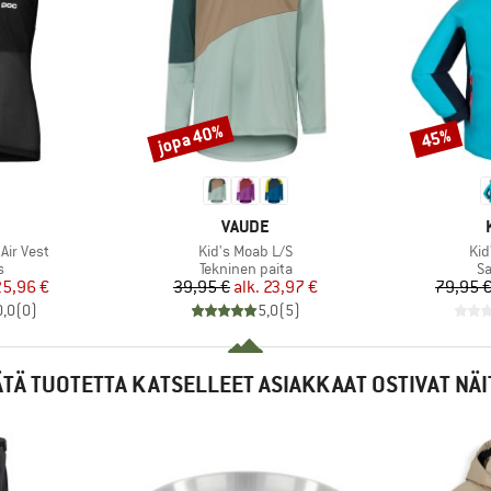
jopa 40%
45%
Alennus
Alennus
KKI
MERKKI
VAUDE
Tuote
Tuo
 Air Vest
Kid's Moab L/S
Kid
ryhmä
Tuoteryhmä
T
s
Tekninen paita
Sa
nta
ennettu hinta
Hinta
Alennettu hinta
25,96 €
39,95 €
alk.
23,97 €
79,95 
0,0
(
0
)
5,0
(
5
)
ÄTÄ TUOTETTA KATSELLEET ASIAKKAAT OSTIVAT NÄI