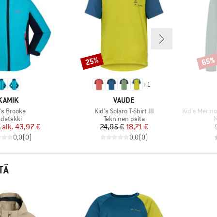
25%
65%
Alennus
Alenn
+
1
MERKKI
MERKKI
KAMIK
VAUDE
te
Tuote
Tuote
's Brooke
Kid's Solaro T-Shirt III
Kid's Merino2
uoteryhmä
Tuoteryhmä
T
detakki
Tekninen paita
M
Hinta
Alennettu hinta
Hinta
Alennettu hinta
€
alk.
43,97 €
24,95 €
18,71 €
0,0
(
0
)
0,0
(
0
)
TÄ