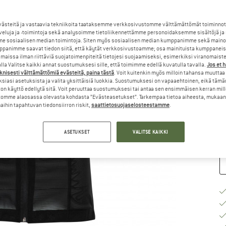
K
steitä ja vastaavia tekniikoita taataksemme verkkosivustomme välttämättömät toiminnot
veluja ja -toimintoja sekä analysoimme tietoliikennettämme personoidaksemme sisältöjä ja
e sosiaalisen median toimintoja. Siten myös sosiaalisen median kumppanimme sekä mainos
panimme saavat tiedon siitä, että käytät verkkosivustoamme; osa mainituista kumppaneist
maissa ilman riittäviä suojatoimenpiteitä tietojesi suojaamiseksi, esimerkiksi viranomaist
la Valitse kaikki annat suostumuksesi sille, että toimimme edellä kuvatulla tavalla.
Jos et 
K
knisesti välttämättömiä evästeitä, paina tästä
. Voit kuitenkin myös milloin tahansa muuttaa
siasi asetuksista ja valita yksittäisiä luokkia. Suostumuksesi on vapaaehtoinen, eikä tämä
To
on käyttö edellytä sitä. Voit peruuttaa suostumuksesi tai antaa sen ensimmäisen kerran mil
omme alaosassa olevasta kohdasta ”Evästeasetukset”. Tarkempaa tietoa aiheesta, mukaan
Va
ihin tapahtuvan tiedonsiirron riskit,
saattietosuojaselosteestamme
.
Mä
ASETUKSET
VALITSE KAIKKI