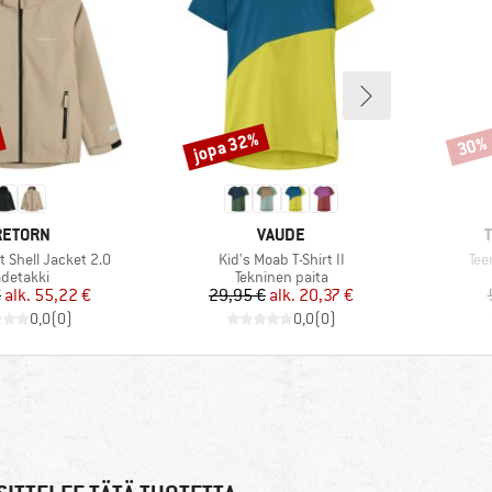
jopa 32%
30%
Alennus
Alenn
ERKKI
MERKKI
M
RETORN
VAUDE
Tuote
Tuo
t Shell Jacket 2.0
Kid's Moab T-Shirt II
Tee
uoteryhmä
Tuoteryhmä
detakki
Tekninen paita
Hinta
Alennettu hinta
Hinta
Alennettu hinta
€
alk.
55,22 €
29,95 €
alk.
20,37 €
0,0
(
0
)
0,0
(
0
)