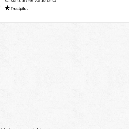
Kaikki tuotteet varastossa
Meillä on Trustpilot -sertifiointi - lue lisää tästä!