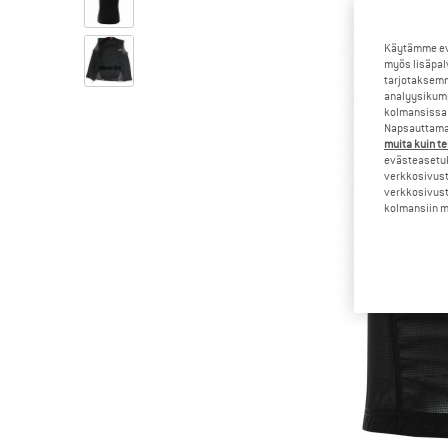
Käytämme evä
myös lisäpal
tarjotaksemm
analyysikump
kolmansissa 
Napsauttamal
muita kuin te
evästeasetuk
verkkosivust
verkkosivust
kolmansiin ma