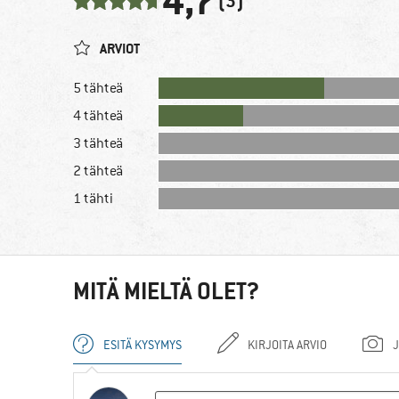
4,7
(3)
ARVIOT
5 tähteä
4 tähteä
3 tähteä
2 tähteä
1 tähti
MITÄ MIELTÄ OLET?
ESITÄ KYSYMYS
KIRJOITA ARVIO
J