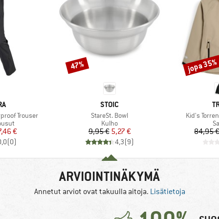
jopa 35%
47%
Alennus
Alennus
I
MERKKI
M
RA
STOIC
T
Tuote
Tuote
proof Trouser
StareSt. Bowl
Kid's Torren
mä
Tuoteryhmä
T
ousut
Kulho
Sa
nta
ennettu hinta
Hinta
Alennettu hinta
7,46 €
9,95 €
5,27 €
84,95 
0,0
(
0
)
4,3
(
9
)
ARVIOINTINÄKYMÄ
Annetut arviot ovat takuulla aitoja.
Lisätietoja