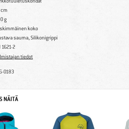
rkkotuuletuskohdat
 cm
0 g
skimmäinen koko
ustava sauma, Silikonigrippi
 1621-2
lmistajan tiedot
6-0183
S NÄITÄ