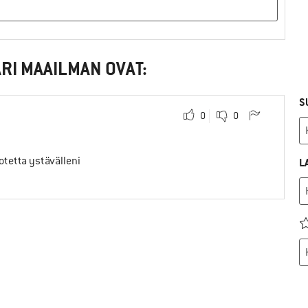
RI MAAILMAN OVAT:
S
0
0
uotetta ystävälleni
L