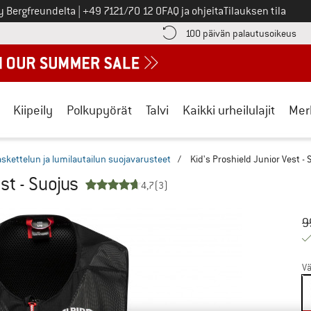
Soita meille
y Bergfreundelta
|
+49 7121/70 12 0
FAQ ja ohjeita
Tilauksen tila
ä maksutiedot täältä! Avautuu tietokentässä
Sii
100 päivän palautusoikeus
Kiipeily
Polkupyörät
Talvi
Kaikki urheilulajit
Mer
skettelun ja lumilautailun suojavarusteet
/
Kid's Proshield Junior Vest - 
st - Suojus
4,7
(3)
Al
Hi
9
Vä