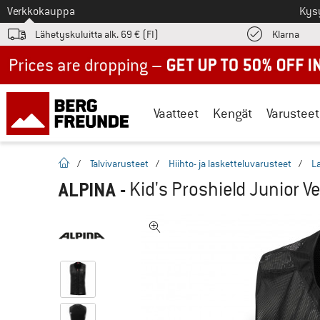
Tästä siirtyäksesi
Verkkokauppa
Kys
Löyd
Lähetyskuluitta alk. 69 € (FI)
Klarna
Up to 50% off now in our summer sale
Vaatteet
Kengät
Varusteet
Kotisivu
/
Talvivarusteet
/
Hiihto- ja lasketteluvarusteet
/
La
ALPINA
-
Kid's Proshield Junior Ve