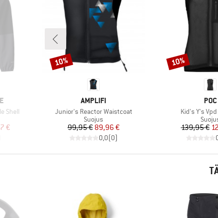
10%
10%
Alennus
Alennus
MERKKI
MER
E
AMPLIFI
POC
Tuote
Tuote
e Shell
Junior's Reactor Waistcoat
Kid's Y's Vpd
Tuoteryhmä
Tuote
Suojus
Suoju
tu hinta
Hinta
Alennettu hinta
Hi
Al
7 €
99,95 €
89,96 €
139,95 €
1
)
0,0
(
0
)
T