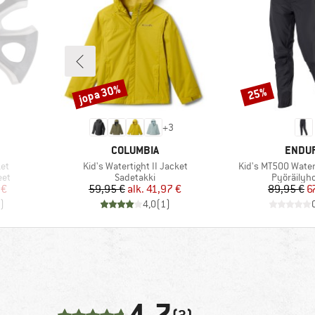
jopa 30%
25%
Alennus
Alennus
+
3
MERKKI
MERKK
COLUMBIA
ENDU
Tuote
Tuote
et
Kid's Watertight II Jacket
Kid's MT500 Water
Tuoteryhmä
Tuoteryh
eet
Sadetakki
Pyöräilyh
tu hinta
Hinta
Alennettu hinta
Hi
Al
 €
59,95 €
alk.
41,97 €
89,95 €
6
)
4,0
(
1
)