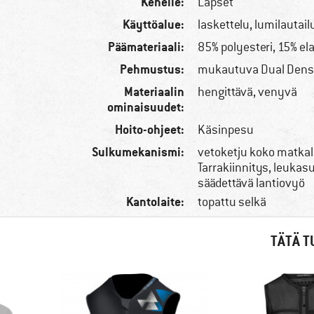
Kenelle:
Lapset
Käyttöalue:
laskettelu, lumilautail
Päämateriaali:
85% polyesteri, 15% el
Pehmustus:
mukautuva Dual Densi
Materiaalin
hengittävä, venyvä
ominaisuudet:
Hoito-ohjeet:
Käsinpesu
Sulkumekanismi:
vetoketju koko matkal
Tarrakiinnitys, leukas
säädettävä lantiovyö
Kantolaite:
topattu selkä
TÄTÄ T