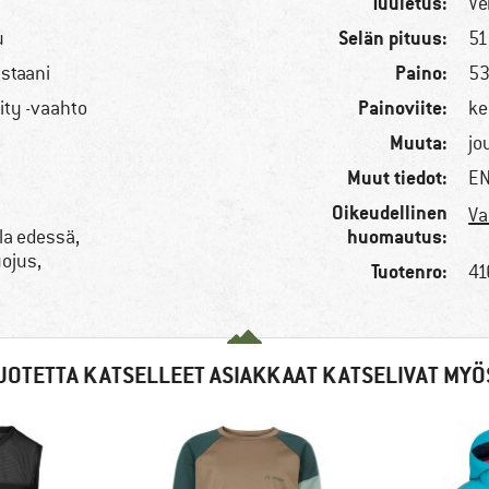
Tuuletus:
Ve
Selän pituus:
u
51
Paino:
astaani
53
Painoviite:
ty -vaahto
ke
Muuta:
jo
Muut tiedot:
EN
Oikeudellinen
Va
huomautus:
la edessä,
uojus,
Tuotenro:
41
UOTETTA KATSELLEET ASIAKKAAT KATSELIVAT MYÖ