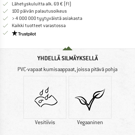
Löydä toimitustiedot täältä! A
Lähetyskuluitta alk. 69 € (FI)
Siirry palautusoikeuteen täältä A
100 päivän palautusoikeus
> 4 000 000 tyytyväistä asiakasta
Kaikki tuotteet varastossa
Meillä on Trustpilot -sertifiointi - lue lisää tästä!
YHDELLÄ SILMÄYKSELLÄ
PVC-vapaat kumisaappaat, joissa pitävä pohja
Vesitiivis
Vegaaninen