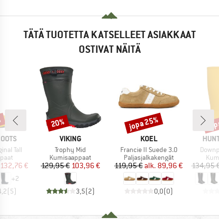
TÄTÄ TUOTETTA KATSELLEET ASIAKKAAT
OSTIVAT NÄITÄ
jopa 25%
%
jop
20%
Alennus
Alennus
Alen
MERKKI
MERKKI
MERK
BOOTS
VIKING
KOEL
HUNT
Tuote
Tuote
Tuote
nal Tall
Trophy Mid
Francie II Suede 3.0
Downpo
mä
Tuoteryhmä
Tuoteryhmä
Tuo
paat
Kumisaappaat
Paljasjalkakengät
Kum
nta
ennettu hinta
Hinta
Alennettu hinta
Hinta
Alennettu hinta
132,76 €
129,95 €
103,96 €
119,95 €
alk.
89,96 €
134,95 
+
2
4,2
(
5
)
3,5
(
2
)
0,0
(
0
)