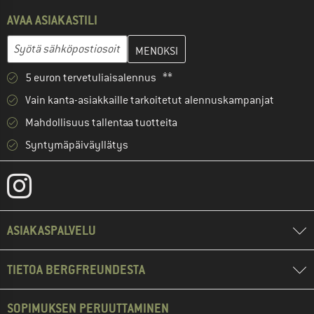
AVAA ASIAKASTILI
Anna sähköpostiosoitteesi ja luo seuraavassa vaiheessa asiakast
Sähköpostiosoite
5 euron tervetuliaisalennus **
Vain kanta-asiakkaille tarkoitetut alennuskampanjat
Mahdollisuus tallentaa tuotteita
Syntymäpäiväyllätys
ASIAKASPALVELU
TIETOA BERGFREUNDESTA
SOPIMUKSEN PERUUTTAMINEN