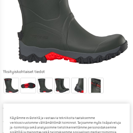
Yksityiskohtaiset tiedot
Alkuperäinen hinta :
Hinta:
129,95
€
103,96
€
sis. alv
Käytämme evästeitä ja vastaavia tekniikoita taataksemme
Suomi. Tietoa lähetyskuluista. Avau
Ilman lähetyskuluja
(FI)
verkkosivustomme välttämättömät toiminnot. Tarjoamme myös lisäpalveluja
ja -toimintoja sekä analysoimme tietoliikennettämme personoidaksemme
sisältöjä ja mainontaa sekä tarjotaksemme sosiaalisen median toimintoja.