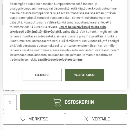
Väri:
Huntinggreen
Siten myös sosiaalisen median kumppanimme sekä mainos- ja
analyysikumppanimme saavat tiedon siitä, että käytät verkkosivustoamme;
osa mainituista kumppaneista sijaitsee kolmansissa maissa ilman riittäviä
suojatoimenpiteitä tietojesi suojaamiseksi, esimerkiksi viranomaisten
20%
pääsyltä. Napsauttamalla Valitse kaikki annat suostumuksesi sille, että
toimimme edellä kuvatulla tavalla.
Jos et halua hyväksyä muita kuin
Valitse koko:
teknisesti välttämättömiä evästeitä, paina tästä
. Voit kuitenkin myös milloin
tahansa muuttaa evästeasetuksiasi asetuksista ja valita yksittäisiä luokkia.
EU
36
EU
37
EU
38
EU
39
EU
40
EU
41
Suostumuksesi on vapaaehtoinen, eikä tämän verkkosivuston käyttö edellytä
sitä. Voit peruuttaa suostumuksesi tai antaa sen ensimmäisen kerran milloin
EU
42
EU
43
EU
44
EU
45
EU
46
tahansa verkkosivustomme alaosassa olevasta kohdasta ”Evästeasetukset”.
Tarkempaa tietoa aiheesta, mukaan lukien kolmansiin maihin tapahtuvan
tiedonsiirron riskit,
saattietosuojaselosteestamme
.
EU
47
Kokotaulukko
ASETUKSET
VALITSE KAIKKI
Linkki avautuu tietokentässä ja sisältää suuri
Toimitusaika: 6-8 arkipäivää
Määrä:
OSTOSKORIIN
MERKITSE
VERTAILE