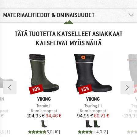
MATERIAALITIEDOT & OMINAISUUDET
TÄTÄ TUOTETTA KATSELLEET ASIAKKAAT
KATSELIVAT MYÖS NÄITÄ
10%
15%
10
Alennus
Alennus
Alen
I
MERKKI
MERKKI
RN
VIKING
VIKING
Tuote
Tuote
Tuo
s
Terrain II
Touring III
Tr
mä
Tuoteryhmä
Tuoteryhmä
Tuo
paat
Kumisaappaat
Kumisaappaat
Kum
nta
Hinta
Alennettu hinta
Hinta
Alennettu hinta
 €
104,95 €
94,46 €
94,95 €
80,71 €
139,95
4,0
(
1
)
5,0
(
10
)
4,0
(
2
)