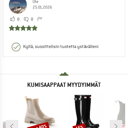
Ute
25.01.2026
0
0
Kyllä, suosittelisin tuotetta ystävälleni
KUMISAAPPAAT MYYDYIMMÄT
%
jopa 40%
15%
25
Alennus
Alennus
Alen