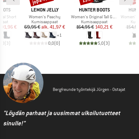
MERKKI
MERKKI
MERK
BOOTS
LEMON JELLY
HUNTER BOOTS
HUNT
Tuote
Tuote
Tuote
nal Short
Women's Peachy
Women's Original Tall Gloss
Women's Comma
mä
Tuoteryhmä
Tuoteryhmä
Tuo
paat
Kumisaappaat
Kumisaappaat
Kum
nta
ennettu hinta
Hinta
Alennettu hinta
Hinta
Alennettu hinta
91,96 €
69,95 €
alk.
41,97 €
164,95 €
140,21 €
154,9
+
1
5,0
(
3
)
0,0
(
0
)
5,0
(
3
)
Bergfreunde työntekijä Jürgen - Ostajat
"Löydän parhaat ja uusimmat ulkoilutuotteet
sinulle!"