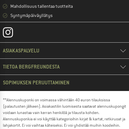
Mahdollisuus tallentaa tuotteita
Syntymäpäiväyllätys
ASIAKASPALVELU
TIETOA BERGFREUNDESTA
SOPIMUKSEN PERUUTTAMINEN
**Alennuskuponki on voimassa vähintään 40 euron tilauksissa
(palautusten jälkeen). Asiakastilin luomisesta saatavat alennuskupongit
voidaan lunastaa vain kerran henkilöä ja tilausta kohden.
Alennuskuponkia ei voi käyttää kategorioihin kirjat & kartat, retkiruoat ja
lahjakortit. Ei voi vaihtaa käteiseksi. Ei voi yhdistää muihin koodeihin.