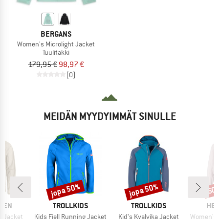
BERGANS
Women's Microlight Jacket
Tuulitakki
179,95 €
98,97 €
(0)
MEIDÄN MYYDYIMMÄT SINULLE
jopa 50%
jopa 50%
60
Alennus
Alennus
Alen
MERKKI
MERKKI
MER
ÄVEN
TROLLKIDS
TROLLKIDS
HEB
Tuote
Tuote
Tuote
d Jacket
Kids Fjell Running Jacket
Kid's Kvalvika Jacket
Women's Wildw