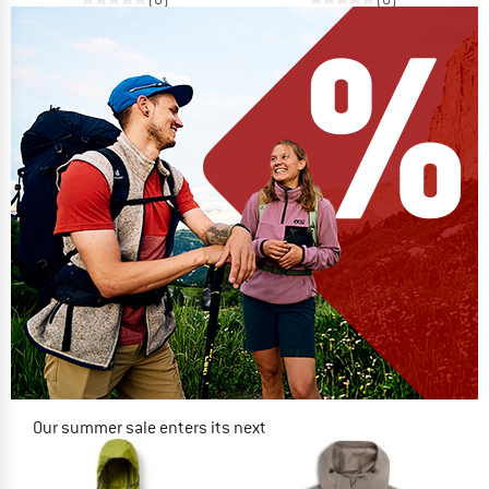
Our summer sale enters its next
phase
NOW UP TO 50% OFF