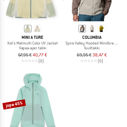
MINI A TURE
COLUMBIA
Kid's Matmulti Color UV Jacket
Spire Valley Hooded Windbreaker
Vapaa-ajan takki
Tuulitakki
67,95 €
40,77 €
69,95 €
38,47 €
(0)
(0)
jopa 45%