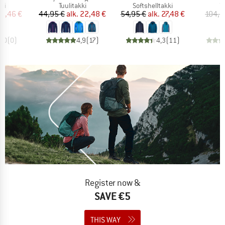
yhmä
Tuoteryhmä
Tuoteryhmä
T
kki
Tuulitakki
Softshelltakki
Tu
nta
ennettu hinta
Hinta
Alennettu hinta
Hinta
Alennettu hinta
24,46 €
44,95 €
alk.
22,48 €
54,95 €
alk.
27,48 €
104,9
0,0
(
0
)
4,9
(
17
)
4,3
(
11
)
Register now &
SAVE €5
THIS WAY