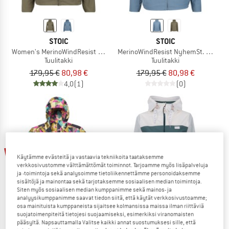
STOIC
STOIC
Women's MerinoWindResist NyhemSt. Jacket with Hood
MerinoWindResist NyhemSt. Jacket 
Tuulitakki
Tuulitakki
179,95 €
80,98 €
179,95 €
80,98 €
4,0
(1)
(0)
jopa 35%
30%
Käytämme evästeitä ja vastaavia tekniikoita taataksemme
verkkosivustomme välttämättömät toiminnot. Tarjoamme myös lisäpalveluja
ja -toimintoja sekä analysoimme tietoliikennettämme personoidaksemme
sisältöjä ja mainontaa sekä tarjotaksemme sosiaalisen median toimintoja.
Siten myös sosiaalisen median kumppanimme sekä mainos- ja
analyysikumppanimme saavat tiedon siitä, että käytät verkkosivustoamme;
osa mainituista kumppaneista sijaitsee kolmansissa maissa ilman riittäviä
suojatoimenpiteitä tietojesi suojaamiseksi, esimerkiksi viranomaisten
pääsyltä. Napsauttamalla Valitse kaikki annat suostumuksesi sille, että
PASSENGER
IRIEDAILY