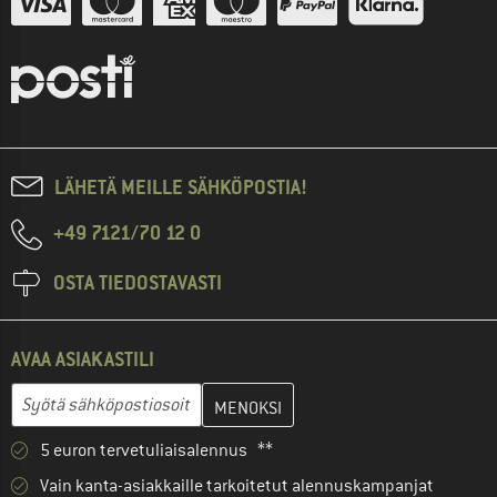
LÄHETÄ MEILLE SÄHKÖPOSTIA!
+49 7121/70 12 0
OSTA TIEDOSTAVASTI
AVAA ASIAKASTILI
Anna sähköpostiosoitteesi ja luo seuraavassa vaiheessa asiakast
Sähköpostiosoite
5 euron tervetuliaisalennus **
Vain kanta-asiakkaille tarkoitetut alennuskampanjat