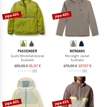
TO THE SALE
jopa 40%
jopa 40%
PASSENGER
BERGANS
Gusto Windshell Anorak
Microlight Jacket
Tuulitakki
Tuulitakki
109,95 €
65,97 €
179,95 €
107,97 €
(0)
(0)
jopa 40%
jopa 45%