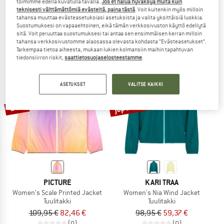
toimimme edellä kuvatulla tavalla.
Jos et halua hyväksyä muita kuin
Women's Viento Windshell Anorak
Women's Veruschka Spice Jacket
teknisesti välttämättömiä evästeitä, paina tästä
. Voit kuitenkin myös milloin
Tuulitakki
Vapaa-ajan takki
tahansa muuttaa evästeasetuksiasi asetuksista ja valita yksittäisiä luokkia.
Suostumuksesi on vapaaehtoinen, eikä tämän verkkosivuston käyttö edellytä
109,95 €
76,97 €
119,95 €
77,97 €
sitä. Voit peruuttaa suostumuksesi tai antaa sen ensimmäisen kerran milloin
(0)
(0)
tahansa verkkosivustomme alaosassa olevasta kohdasta ”Evästeasetukset”.
Tarkempaa tietoa aiheesta, mukaan lukien kolmansiin maihin tapahtuvan
tiedonsiirron riskit,
saattietosuojaselosteestamme
.
ASETUKSET
VALITSE KAIKKI
jopa 40%
25%
PICTURE
KARI TRAA
Women's Scale Printed Jacket
Women's Nia Wind Jacket
Tuulitakki
Tuulitakki
109,95 €
82,46 €
98,95 €
59,37 €
(0)
(0)