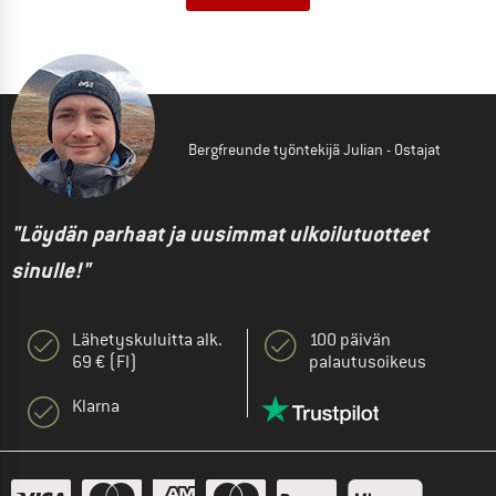
Bergfreunde työntekijä Julian - Ostajat
"Löydän parhaat ja uusimmat ulkoilutuotteet
sinulle!"
Lähetyskuluitta alk.
100 päivän
69 € (FI)
palautusoikeus
Klarna