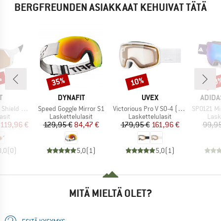
BERGFREUNDEN ASIAKKAAT KEHUIVAT TÄTÄ
%
35%
10%
10
Alennus
Alennus
Alen
KI
MERKKI
MERKKI
MERKK
T
DYNAFIT
UVEX
ADIDA
Tuote
Tuote
Tuote
Sensitive S1-3
Speed Goggle Mirror S1
Victorious Pro V S0-4 (VLT 7-81%)
SP0121 Mirr
hmä
Tuoteryhmä
Tuoteryhmä
Tuot
asit
Laskettelulasit
Laskettelulasit
Lask
nta
ennettu hinta
Hinta
Alennettu hinta
Hinta
Alennettu hinta
119,96 €
129,95 €
84,47 €
179,95 €
161,96 €
99,95
0,0
(
0
)
5,0
(
1
)
5,0
(
1
)
MITÄ MIELTÄ OLET?