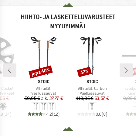
HIIHTO- JA LASKETTELUVARUSTEET
MYYDYIMMÄT
jopa 40%
47%
60
Alennus
Alennus
Alen
KKI
MERKKI
MERKKI
STOIC
STOIC
Tuote
Tuote
Tuote
 Basket
AllTrailSt.
AllTrailSt. Carbon
Svedje
Tuoteryhmä
Tuoteryhmä
Tuot
tvikkeet
Vaellussauvat
Vaellussauvat
Kiin
nta
ennettu hinta
Hinta
Alennettu hinta
Hinta
Alennettu hinta
06 €
59,95 €
alk.
37,77 €
119,95 €
63,57 €
9,95 
,9
(
34
)
4,2
(
12
)
0,0
(
0
)