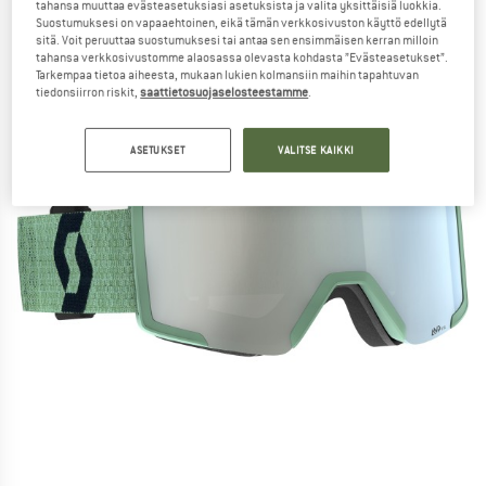
tahansa muuttaa evästeasetuksiasi asetuksista ja valita yksittäisiä luokkia.
Suostumuksesi on vapaaehtoinen, eikä tämän verkkosivuston käyttö edellytä
sitä. Voit peruuttaa suostumuksesi tai antaa sen ensimmäisen kerran milloin
tahansa verkkosivustomme alaosassa olevasta kohdasta ”Evästeasetukset”.
Tarkempaa tietoa aiheesta, mukaan lukien kolmansiin maihin tapahtuvan
tiedonsiirron riskit,
saattietosuojaselosteestamme
.
ASETUKSET
VALITSE KAIKKI