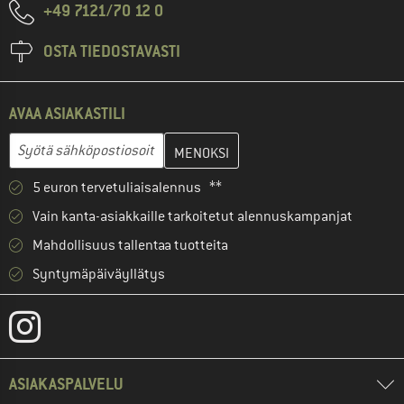
+49 7121/70 12 0
OSTA TIEDOSTAVASTI
AVAA ASIAKASTILI
Anna sähköpostiosoitteesi ja luo seuraavassa vaiheessa asiakast
Sähköpostiosoite
5 euron tervetuliaisalennus **
Vain kanta-asiakkaille tarkoitetut alennuskampanjat
Mahdollisuus tallentaa tuotteita
Syntymäpäiväyllätys
ASIAKASPALVELU