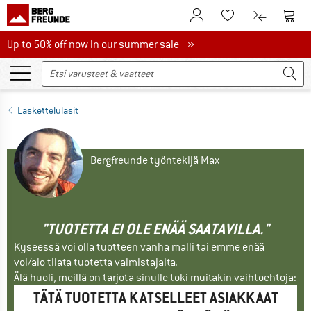
Tästä asiakastilille
Tästä
Tästä toivelistalle
Tästä tuott
Up to 50% off now in our summer sale
Up to 50% off now in our summer sale »
Laskettelulasit
Bergfreunde työntekijä Max
"TUOTETTA EI OLE ENÄÄ SAATAVILLA."
Kyseessä voi olla tuotteen vanha malli tai emme enää
voi/aio tilata tuotetta valmistajalta.
Älä huoli, meillä on tarjota sinulle toki muitakin vaihtoehtoja:
TÄTÄ TUOTETTA KATSELLEET ASIAKKAAT