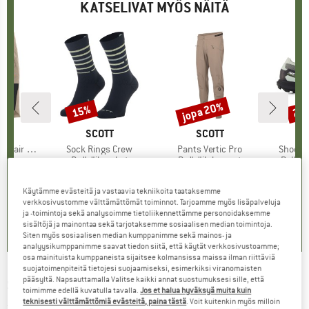
KATSELIVAT MYÖS NÄITÄ
%
jopa 20%
15%
20
Alennus
Alennus
Alen
KI
T
MERKKI
SCOTT
MERKKI
SCOTT
air Light
Tuote
Sock Rings Crew
Tuote
Pants Vertic Pro
Tuote
Shoe S
ryhmä
it
Tuoteryhmä
Pyöräilysukat
Tuoteryhmä
Pyöräilyhousut
Tuote
Polkuj
nta
ennettu hinta
32,47 €
17,95 €
Hinta
Alennettu hinta
15,26 €
119,95 €
alk.
Hinta
Alennettu hinta
95,96 €
169,95
Käytämme evästeitä ja vastaavia tekniikoita taataksemme
verkkosivustomme välttämättömät toiminnot. Tarjoamme myös lisäpalveluja
0,0
(
0
)
0,0
(
0
)
0,0
(
0
)
ja -toimintoja sekä analysoimme tietoliikennettämme personoidaksemme
sisältöjä ja mainontaa sekä tarjotaksemme sosiaalisen median toimintoja.
Siten myös sosiaalisen median kumppanimme sekä mainos- ja
analyysikumppanimme saavat tiedon siitä, että käytät verkkosivustoamme;
osa mainituista kumppaneista sijaitsee kolmansissa maissa ilman riittäviä
suojatoimenpiteitä tietojesi suojaamiseksi, esimerkiksi viranomaisten
pääsyltä. Napsauttamalla Valitse kaikki annat suostumuksesi sille, että
SCOTT
-
Shield S2 (VLT 23%) - Laskettelulasit
toimimme edellä kuvatulla tavalla.
Jos et halua hyväksyä muita kuin
teknisesti välttämättömiä evästeitä, paina tästä
. Voit kuitenkin myös milloin
(0)