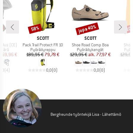
%
jopa 40%
58%
10
Alennus
Alennus
Alen
KI
MERKKI
MERKKI
T
SCOTT
SCOTT
Tuote
Tuote
Tuote
 Plus (CE)
Pack Trail Protect FR 10
Shoe Road Comp Boa
Shor
mä
Tuoteryhmä
Tuoteryhmä
Tuot
ypärä
Pyöräilyreppu
Pyöräilykengät
Pyör
nta
ennettu hinta
Hinta
Alennettu hinta
Hinta
Alennettu hinta
159,96 €
189,95 €
79,78 €
129,95 €
alk.
77,97 €
129,9
5,0
(
4
)
0,0
(
0
)
0,0
(
0
)
Bergfreunde työntekijä Lisa - Lähettämö