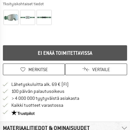
Yksityiskohtaiset tiedot
EI ENÄÄ TOIMITETTAVISSA
MERKITSE
VERTAILE
Löydä toimitustiedot täältä! A
Lähetyskuluitta alk. 69 € (FI)
Siirry palautusoikeuteen täältä A
100 päivän palautusoikeus
> 4 000 000 tyytyväistä asiakasta
Kaikki tuotteet varastossa
Meillä on Trustpilot -sertifiointi - lue lisää tästä!
MATERIAALITIEDOT & OMINAISUUDET