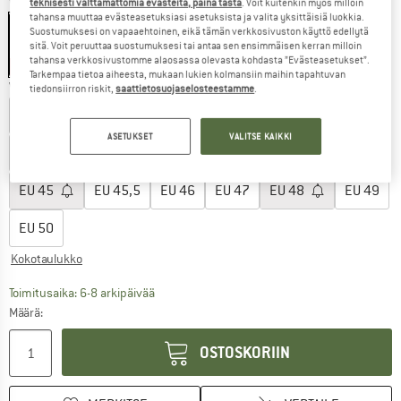
Väri:
Shark / Midgrey
teknisesti välttämättömiä evästeitä, paina tästä
. Voit kuitenkin myös milloin
tahansa muuttaa evästeasetuksiasi asetuksista ja valita yksittäisiä luokkia.
Suostumuksesi on vapaaehtoinen, eikä tämän verkkosivuston käyttö edellytä
sitä. Voit peruuttaa suostumuksesi tai antaa sen ensimmäisen kerran milloin
tahansa verkkosivustomme alaosassa olevasta kohdasta ”Evästeasetukset”.
10%
Tarkempaa tietoa aiheesta, mukaan lukien kolmansiin maihin tapahtuvan
Valitse koko:
tiedonsiirron riskit,
saattietosuojaselosteestamme
.
EU
39
EU
39,5
EU
40
EU
40,5
EU
41
EU
41,5
ASETUKSET
VALITSE KAIKKI
EU
42
EU
42,5
EU
43
EU
43,5
EU
44
EU
44,5
EU
45
EU
45,5
EU
46
EU
47
EU
48
EU
49
EU
50
Kokotaulukko
Linkki avautuu tietokentässä ja sisältää suuri
Toimitusaika: 6-8 arkipäivää
Määrä:
OSTOSKORIIN