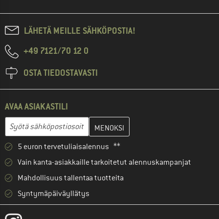
LÄHETÄ MEILLE SÄHKÖPOSTIA!
+49 7121/70 12 0
OSTA TIEDOSTAVASTI
AVAA ASIAKASTILI
Anna sähköpostiosoitteesi ja luo seuraavassa vaiheessa asiakast
Sähköpostiosoite
5 euron tervetuliaisalennus **
Vain kanta-asiakkaille tarkoitetut alennuskampanjat
Mahdollisuus tallentaa tuotteita
Syntymäpäiväyllätys