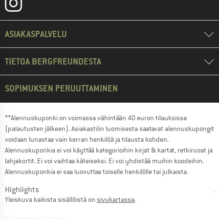
ASIAKASPALVELU
TIETOA BERGFREUNDESTA
SOPIMUKSEN PERUUTTAMINEN
**Alennuskuponki on voimassa vähintään 40 euron tilauksissa
(palautusten jälkeen). Asiakastilin luomisesta saatavat alennuskupongit
voidaan lunastaa vain kerran henkilöä ja tilausta kohden.
Alennuskuponkia ei voi käyttää kategorioihin kirjat & kartat, retkiruoat ja
lahjakortit. Ei voi vaihtaa käteiseksi. Ei voi yhdistää muihin koodeihin.
Alennuskuponkia ei saa luovuttaa toiselle henkilölle tai julkaista.
Highlights
Yleiskuva kaikista sisällöistä on
sivukartassa
.