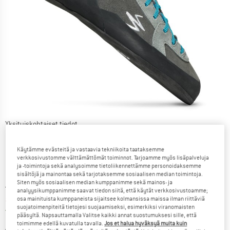
Yksityiskohtaiset tiedot
Käytämme evästeitä ja vastaavia tekniikoita taataksemme
verkkosivustomme välttämättömät toiminnot. Tarjoamme myös lisäpalveluja
ja -toimintoja sekä analysoimme tietoliikennettämme personoidaksemme
sisältöjä ja mainontaa sekä tarjotaksemme sosiaalisen median toimintoja.
Siten myös sosiaalisen median kumppanimme sekä mainos- ja
Alkuperäinen hinta :
Hinta:
129,95
€
analyysikumppanimme saavat tiedon siitä, että käytät verkkosivustoamme;
alk.
116,96
€
osa mainituista kumppaneista sijaitsee kolmansissa maissa ilman riittäviä
sis. alv
suojatoimenpiteitä tietojesi suojaamiseksi, esimerkiksi viranomaisten
Suomi. Tietoa lähetyskuluista. Avau
Ilman lähetyskuluja
(FI)
pääsyltä. Napsauttamalla Valitse kaikki annat suostumuksesi sille, että
toimimme edellä kuvatulla tavalla.
Jos et halua hyväksyä muita kuin