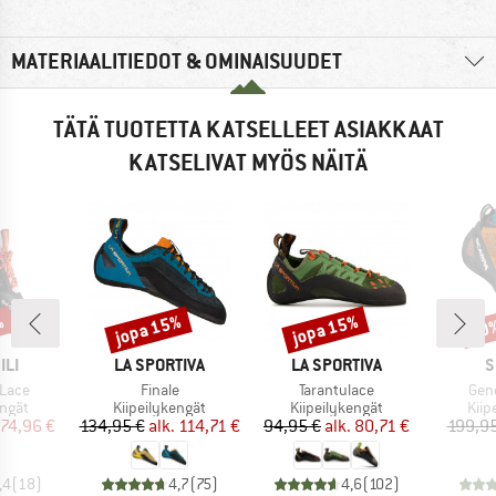
MATERIAALITIEDOT & OMINAISUUDET
TÄTÄ TUOTETTA KATSELLEET ASIAKKAAT
KATSELIVAT MYÖS NÄITÄ
%
jopa 15%
jopa 15%
10
Alennus
Alennus
Alen
I
MERKKI
MERKKI
M
ILI
LA SPORTIVA
LA SPORTIVA
S
Tuote
Tuote
Tuot
 Lace
Finale
Tarantulace
Gen
mä
Tuoteryhmä
Tuoteryhmä
Tuo
engät
Kiipeilykengät
Kiipeilykengät
Kiip
nta
ennettu hinta
Hinta
Alennettu hinta
Hinta
Alennettu hinta
74,96 €
134,95 €
alk.
114,71 €
94,95 €
alk.
80,71 €
199,95
,4
(
18
)
4,7
(
75
)
4,6
(
102
)