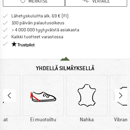
MERKITSE
VERTAILE
Löydä toimitustiedot täältä! A
Lähetyskuluitta alk. 69 € (FI)
Siirry palautusoikeuteen täältä A
100 päivän palautusoikeus
> 4 000 000 tyytyväistä asiakasta
Kaikki tuotteet varastossa
Meillä on Trustpilot -sertifiointi - lue lisää tästä!
YHDELLÄ SILMÄYKSELLÄ
hat
Ei muotoiltu
Nahka
Vibram