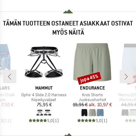
TÄMÄN TUOTTEEN OSTANEET ASIAKKAAT OSTIVAT
MYÖS NÄITÄ
jopa 45%
jop
Alennus
Alen
MERKKI
MERKKI
 LABS
MAMMUT
ENDURANCE
Tuote
Tuote
Tuote
emi Chalk
Ophir 4 Slide 2.0 Harness
Kros Shorts
Merino150 S
hmä
Tuoteryhmä
Tuoteryhmä
Tuotery
ium
Kiipeilyvaljaat
Juoksushortsit
Merinovil
nta
ennettu hinta
Hinta
Hinta
Alennettu hinta
.
7,50 €
75,95 €
19,95 €
alk.
10,97 €
44,95 
,5
(
11
)
5,0
(
1
)
5,0
(
1
)