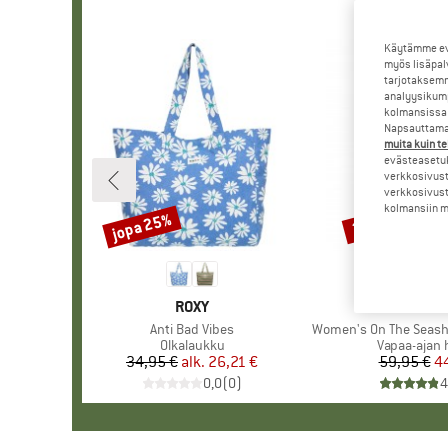
Käytämme evä
myös lisäpal
tarjotaksemm
analyysikump
kolmansissa 
Napsauttamal
muita kuin te
evästeasetuk
verkkosivust
verkkosivust
kolmansiin ma
jopa 25%
25%
Alennus
Alennus
MERKKI
ROXY
MER
ROX
Tuote
Anti Bad Vibes
Tuote
Women's On The Seashore Lin
Tuoteryhmä
Olkalaukku
Tuoteryhmä
Vapaa-ajan
34,95 €
alk.
Hinta
Alennettu hinta
26,21 €
59,95 €
Hi
Al
4
0,0
(
0
)
4