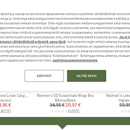
steitä ja vastaavia tekniikoita taataksemme verkkosivustomme välttämättömät toiminnot
veluja ja -toimintoja sekä analysoimme tietoliikennettämme personoidaksemme sisältöjä ja
e sosiaalisen median toimintoja. Siten myös sosiaalisen median kumppanimme sekä mainos
panimme saavat tiedon siitä, että käytät verkkosivustoamme; osa mainituista kumppaneist
maissa ilman riittäviä suojatoimenpiteitä tietojesi suojaamiseksi, esimerkiksi viranomaist
la Valitse kaikki annat suostumuksesi sille, että toimimme edellä kuvatulla tavalla.
Jos et 
knisesti välttämättömiä evästeitä, paina tästä
. Voit kuitenkin myös milloin tahansa muuttaa
siasi asetuksista ja valita yksittäisiä luokkia. Suostumuksesi on vapaaehtoinen, eikä tämä
on käyttö edellytä sitä. Voit peruuttaa suostumuksesi tai antaa sen ensimmäisen kerran mil
omme alaosassa olevasta kohdasta ”Evästeasetukset”. Tarkempaa tietoa aiheesta, mukaan
ihin tapahtuvan tiedonsiirron riskit,
saattietosuojaselosteestamme
.
40%
25%
Alennus
Alennus
ASETUKSET
VALITSE KAIKKI
+
1
KKI
Y
MERKKI
ROXY
en Cargo Trousers
Tuote
Women's SD Essentials Wrap Bra
Tuote
Women's Leke
 housut
Tuoteryhmä
Bikiniyläosa
Tuote
Vapaa-
nta
ennettu hinta
4,96 €
34,95 €
Hinta
Alennettu hinta
20,97 €
59,95
,8
(
13
)
0,0
(
0
)