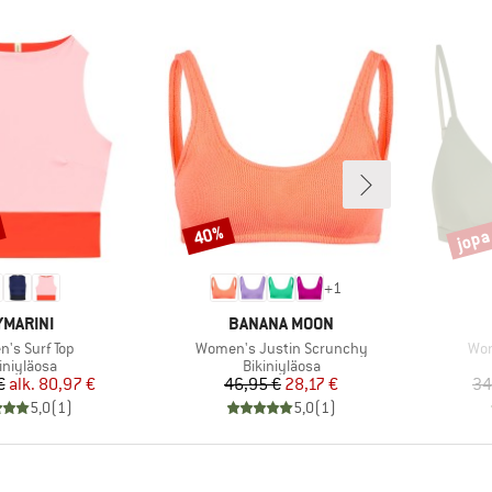
jopa
40%
Alennus
Alenn
+
1
RKKI
MERKKI
MARINI
BANANA MOON
Tuote
Tuo
's Surf Top
Women's Justin Scrunchy
Wom
oteryhmä
Tuoteryhmä
iniyläosa
Bikiniyläosa
Hinta
Alennettu hinta
Hinta
Alennettu hinta
€
alk.
80,97 €
46,95 €
28,17 €
34
5,0
(
1
)
5,0
(
1
)