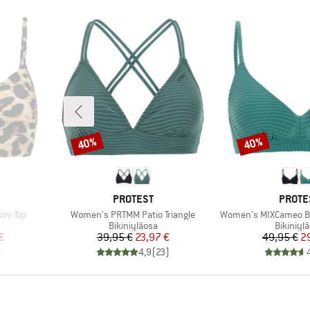
40%
40%
Alennus
Alennus
MERKKI
MERKK
PROTEST
PROTE
Tuote
Tuote
ini Top
Women's PRTMM Patio Triangle
Women's MIXCameo Bi
Tuoteryhmä
Tuotery
Bikiniyläosa
Bikiniyl
tu hinta
Hinta
Alennettu hinta
Hi
Al
€
39,95 €
23,97 €
49,95 €
2
)
4,9
(
23
)