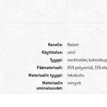
Kenelle:
Naiset
Käyttöalue:
uinti
Tyyppi:
neckholder, kolmiokup
Päämateriaali:
85% polyamidi, 15% ela
Materiaalin tyyppi:
tekokuitu
Materiaalin
venyvä
ominaisuudet: