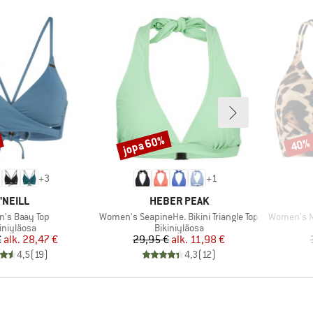
jopa 60%
40%
Alennus
Alenn
+
3
+
1
ERKKI
MERKKI
'NEILL
HEBER PEAK
Tuote
Tuote
's Baay Top
Women's SeapineHe. Bikini Triangle Top
Women's MI
oteryhmä
Tuoteryhmä
iniyläosa
Bikiniyläosa
Hinta
Alennettu hinta
Hinta
Alennettu hinta
€
alk.
28,47 €
29,95 €
alk.
11,98 €
4,5
(
19
)
4,3
(
12
)