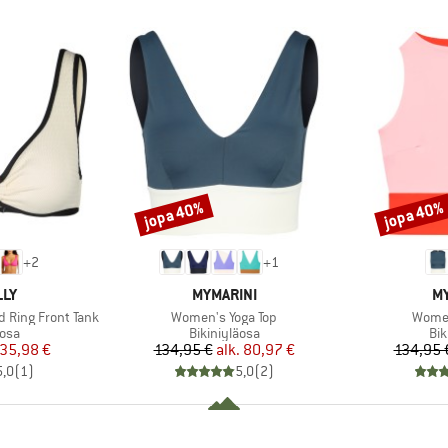
jopa 40%
jopa 40%
Alennus
Alennus
+
2
+
1
I
MERKKI
ME
LLY
MYMARINI
MY
Tuote
Tuote
 Ring Front Tank
Women's Yoga Top
Women
hmä
Tuoteryhmä
Tu
äosa
Bikiniyläosa
Bik
nta
ennettu hinta
Hinta
Alennettu hinta
35,98 €
134,95 €
alk.
80,97 €
134,95 
5,0
(
1
)
5,0
(
2
)