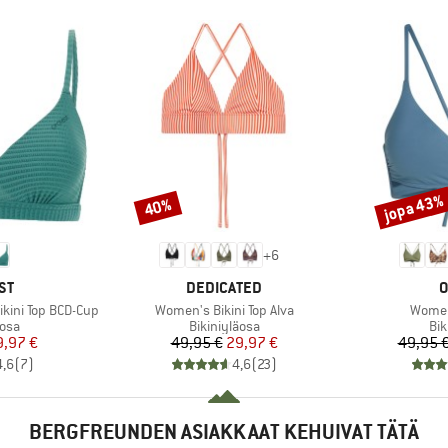
jopa 43%
40%
Alennus
Alennus
+
6
I
MERKKI
M
ST
DEDICATED
O
Tuote
Tuote
kini Top BCD-Cup
Women's Bikini Top Alva
Women
hmä
Tuoteryhmä
Tu
äosa
Bikiniyläosa
Bik
nta
ennettu hinta
Hinta
Alennettu hinta
9,97 €
49,95 €
29,97 €
49,95 
4,6
(
7
)
4,6
(
23
)
BERGFREUNDEN ASIAKKAAT KEHUIVAT TÄTÄ