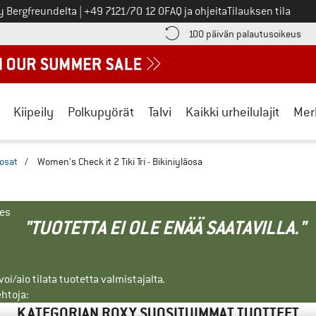
Soita meille
y Bergfreundelta
|
+49 7121/70 12 0
FAQ ja ohjeita
Tilauksen tila
ä maksutiedot täältä! Avautuu tietokentässä
Sii
100 päivän palautusoikeus
Kiipeily
Polkupyörät
Talvi
Kaikki urheilulajit
Mer
äosat
/
Women's Check it 2 Tiki Tri - Bikiniyläosa
nes
"TUOTETTA EI OLE ENÄÄ SAATAVILLA."
i/aio tilata tuotetta valmistajalta.
ehtoja:
KATEGORIAN ROXY SUOSITUIMMAT TUOTTEET