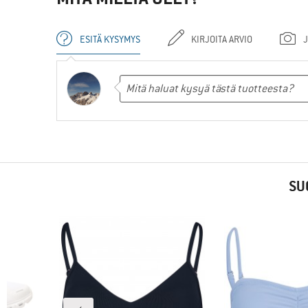
ESITÄ KYSYMYS
KIRJOITA ARVIO
J
SU