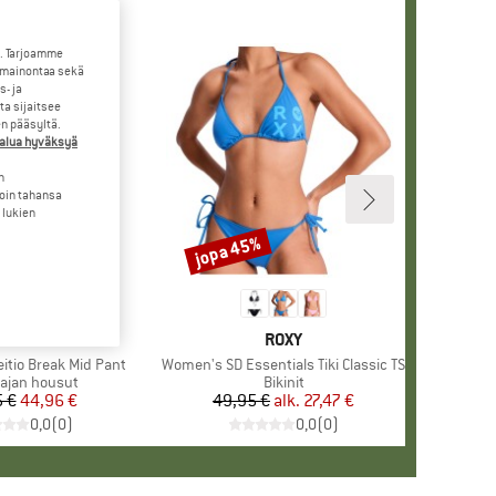
. Tarjoamme
 mainontaa sekä
- ja
a sijaitsee
en pääsyltä.
halua hyväksyä
n
loin tahansa
 lukien
jopa 45%
Alennus
MERKKI
ROXY
MERKKI
ROXY
itio Break Mid Pant
Tuote
Women's SD Essentials Tiki Classic TS
ryhmä
ajan housut
Tuoteryhmä
Bikinit
 €
Hinta
Alennettu hinta
44,96 €
49,95 €
alk.
Hinta
Alennettu hinta
27,47 €
0,0
(
0
)
0,0
(
0
)