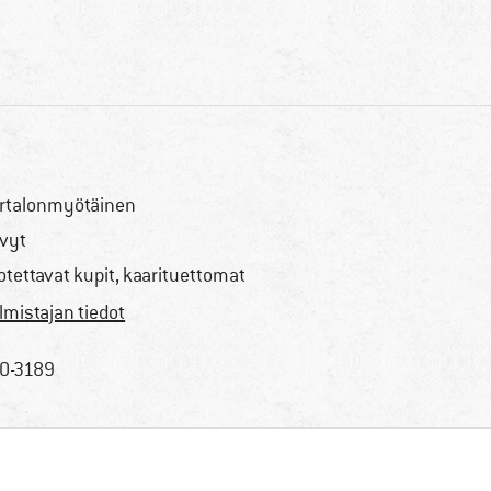
rtalonmyötäinen
vyt
rotettavat kupit, kaarituettomat
lmistajan tiedot
0-3189