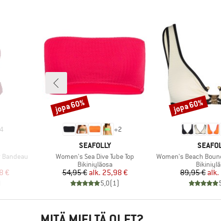
jopa 60%
jopa 60%
Alennus
Alennus
4
+
2
MERKKI
MERKK
SEAFOLLY
SEAFO
Tuote
Tuote
r Bandeau
Women's Sea Dive Tube Top
Women's Beach Bound
Tuoteryhmä
Tuotery
Bikiniyläosa
Bikiniyl
tu hinta
Hinta
Alennettu hinta
Hi
Al
8 €
54,95 €
alk.
25,98 €
89,95 €
alk.
)
5,0
(
1
)
MITÄ MIELTÄ OLET?