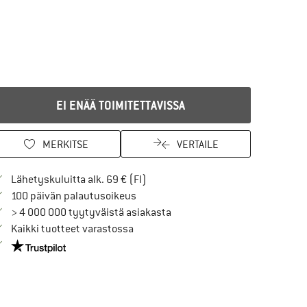
EI ENÄÄ TOIMITETTAVISSA
MERKITSE
VERTAILE
Löydä toimitustiedot täältä! Avaut
Lähetyskuluitta alk. 69 € (FI)
Siirry palautusoikeuteen täältä Avau
100 päivän palautusoikeus
> 4 000 000 tyytyväistä asiakasta
Kaikki tuotteet varastossa
Meillä on Trustpilot -sertifiointi - lue lisää tästä!