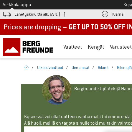
Tästä siirtyäksesi
Verkkokauppa
Kys
Löyd
Lähetyskuluitta alk. 69 € (FI)
Klarna
Up to 50% off now in our summer sale
Vaatteet
Kengät
Varusteet
Kotisivu
/
Ulkoiluvaatteet
/
Uima-asut
/
Bikinit
/
Bikiniyl
Bergfreunde työntekijä Han
Kyseessä voi olla tuotteen vanha malli tai emme enää vo
Älä huoli, meillä on tarjota sinulle toki muitakin vaihto