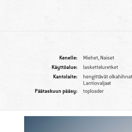
Kenelle:
Miehet,
Naiset
Käyttöalue:
lasketteluretket
Kantolaite:
hengittävät olkahihnat,
Lantiovaljaat
Päätaskuun pääsy:
toploader