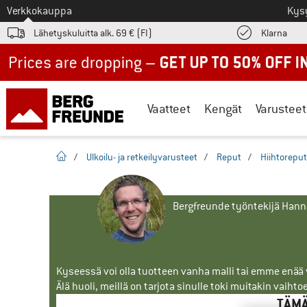
Tästä siirtyäksesi
Verkkokauppa
Kys
Löyd
Lähetyskuluitta alk. 69 € (FI)
Klarna
Up to 50% off now in our summer sale
Vaatteet
Kengät
Varusteet
Kotisivu
/
Ulkoilu- ja retkeilyvarusteet
/
Reput
/
Hiihtoreput
Bergfreunde työntekijä Han
Kyseessä voi olla tuotteen vanha malli tai emme enää vo
Älä huoli, meillä on tarjota sinulle toki muitakin vaihto
TÄMÄ