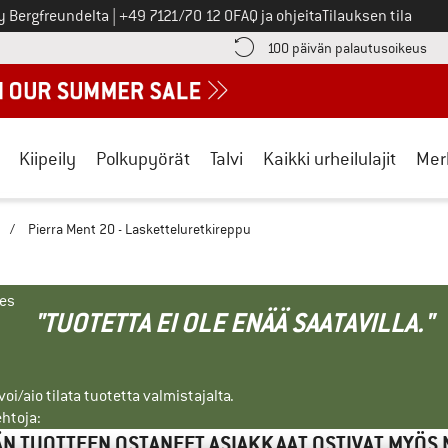
Soita meille
y Bergfreundelta
|
+49 7121/70 12 0
FAQ ja ohjeita
Tilauksen tila
ä maksutiedot täältä! Avautuu tietokentässä
Sii
100 päivän palautusoikeus
Kiipeily
Polkupyörät
Talvi
Kaikki urheilulajit
Mer
/
Pierra Ment 20 - Lasketteluretkireppu
nes
"TUOTETTA EI OLE ENÄÄ SAATAVILLA."
i/aio tilata tuotetta valmistajalta.
ehtoja:
N TUOTTEEN OSTANEET ASIAKKAAT OSTIVAT MYÖS 