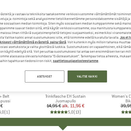
steitä ja vastaavia tekniikoita taataksemme verkkosivustomme välttämättömät toiminnot
veluja ja -toimintoja sekä analysoimme tietoliikennettämme personoidaksemme sisältöjä ja
e sosiaalisen median toimintoja. Siten myös sosiaalisen median kumppanimme sekä mainos
panimme saavat tiedon siitä, että käytät verkkosivustoamme; osa mainituista kumppaneist
maissa ilman riittäviä suojatoimenpiteitä tietojesi suojaamiseksi, esimerkiksi viranomaist
la Valitse kaikki annat suostumuksesi sille, että toimimme edellä kuvatulla tavalla.
Jos et 
knisesti välttämättömiä evästeitä, paina tästä
. Voit kuitenkin myös milloin tahansa muuttaa
siasi asetuksista ja valita yksittäisiä luokkia. Suostumuksesi on vapaaehtoinen, eikä tämä
on käyttö edellytä sitä. Voit peruuttaa suostumuksesi tai antaa sen ensimmäisen kerran mil
omme alaosassa olevasta kohdasta ”Evästeasetukset”. Tarkempaa tietoa aiheesta, mukaan
ihin tapahtuvan tiedonsiirron riskit,
saattietosuojaselosteestamme
.
jopa 20%
60%
Alennus
Alennus
ASETUKSET
VALITSE KAIKKI
+
18
KI
N
MERKKI
NALGENE
+ Belt
Tuote
Trinkflasche EH Sustain
Tuote
Women's Cu
ä
pussi
Tuoteryhmä
Juomapullo
Tu
Bik
 €
nta
14,95 €
alk.
Hinta
Alennettu hinta
11,96 €
39,9
4,0
(
1
)
5,0
(
13
)