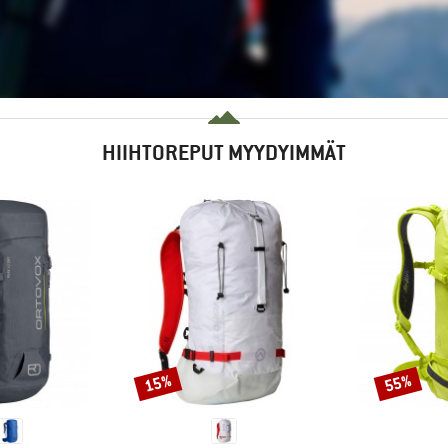
HIIHTOREPUT MYYDYIMMÄT
15%
55%
Alennus
Alennus