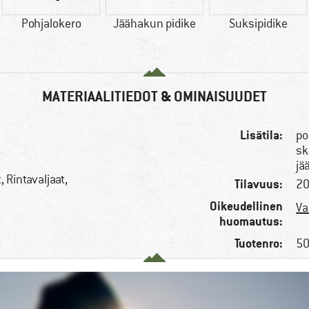
Pohjalokero
Jäähakun pidike
Suksipidike
MATERIAALITIEDOT & OMINAISUUDET
Lisätila:
po
sk
jä
 Rintavaljaat,
Tilavuus:
20
Oikeudellinen
Va
huomautus:
Tuotenro:
50