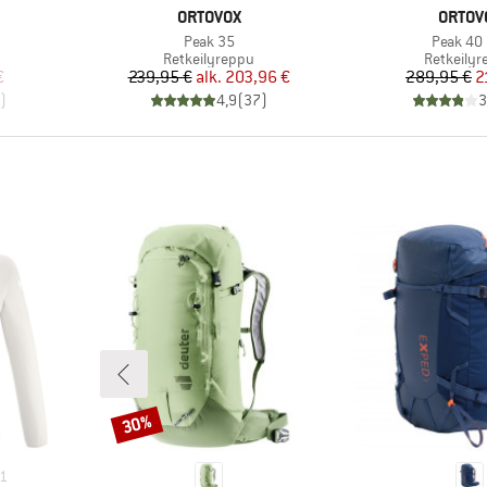
MERKKI
MERKK
ORTOVOX
ORTOV
Tuote
Tuote
Peak 35
Peak 40
Tuoteryhmä
Tuoteryh
Retkeilyreppu
Retkeily
tu hinta
Hinta
Alennettu hinta
Hi
Al
€
239,95 €
alk.
203,96 €
289,95 €
2
)
4,9
(
37
)
3
30%
Alennus
1