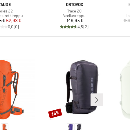
MERKKI
MERKKI
VAUDE
ORTOVOX
ote
Tuote
erles 22
Trace 20
yhmä
Tuoteryhmä
Tu
eluretkireppu
Vaellusreppu
La
Hinta
Alennettu hinta
Hinta
5 €
62,98 €
149,95 €
169
0,0
(
0
)
4,5
(
2
)
15%
Alennus