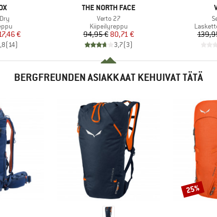
I
MERKKI
OX
THE NORTH FACE
Tuote
Tu
 Dry
Verto 27
S
mä
Tuoteryhmä
Tuoter
reppu
Kiipeilyreppu
Laskett
nta
ennettu hinta
Hinta
Alennettu hinta
17,46 €
94,95 €
80,71 €
139,9
,8
(
14
)
3,7
(
3
)
BERGFREUNDEN ASIAKKAAT KEHUIVAT TÄTÄ
25%
Alennus