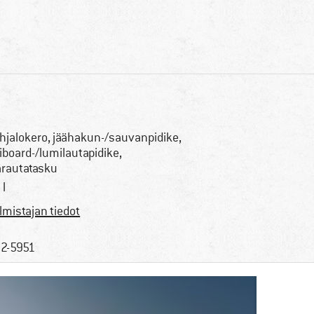
hjalokero, jäähakun-/sauvanpidike,
iboard-/lumilautapidike,
ärautatasku
 l
lmistajan tiedot
2-5951