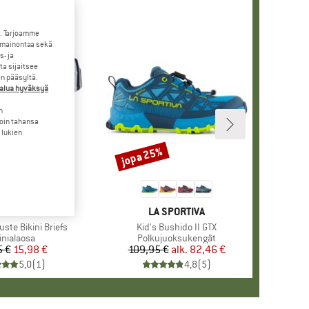
. Tarjoamme
 mainontaa sekä
- ja
a sijaitsee
en pääsyltä.
halua hyväksyä
n
loin tahansa
 lukien
jopa 25%
Alennus
MERKKI
BARTS
MERKKI
LA SPORTIVA
ste Bikini Briefs
Tuote
Kid's Bushido II GTX
oteryhmä
inialaosa
Tuoteryhmä
Polkujuoksukengät
5 €
Hinta
Alennettu hinta
15,98 €
109,95 €
alk.
Hinta
Alennettu hinta
82,46 €
5,0
(
1
)
4,8
(
5
)