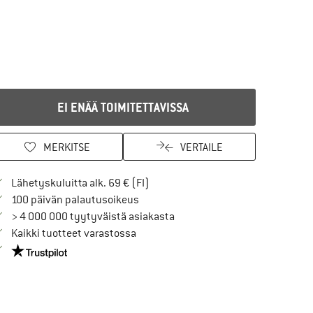
EI ENÄÄ TOIMITETTAVISSA
MERKITSE
VERTAILE
Löydä toimitustiedot täältä! Avaut
Lähetyskuluitta alk. 69 € (FI)
Siirry palautusoikeuteen täältä Avau
100 päivän palautusoikeus
> 4 000 000 tyytyväistä asiakasta
Kaikki tuotteet varastossa
Meillä on Trustpilot -sertifiointi - lue lisää tästä!