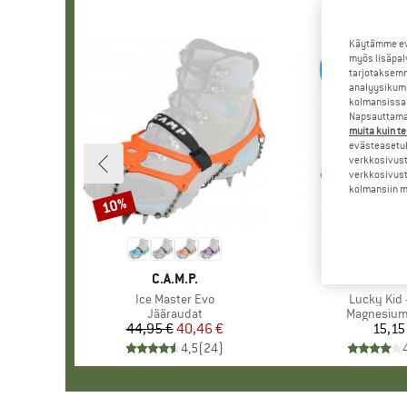
Käytämme evä
myös lisäpal
tarjotaksemm
analyysikump
kolmansissa 
Napsauttamal
muita kuin te
evästeasetuk
verkkosivust
verkkosivust
kolmansiin ma
10%
Alennus
MERKKI
C.A.M.P.
MERK
OCU
Tuote
Ice Master Evo
Tuote
Lucky Kid 
Tuoteryhmä
Jääraudat
Tuoteryhm
Magnesium
44,95 €
Hinta
Alennettu hinta
40,46 €
15,15
Hi
4,5
(
24
)