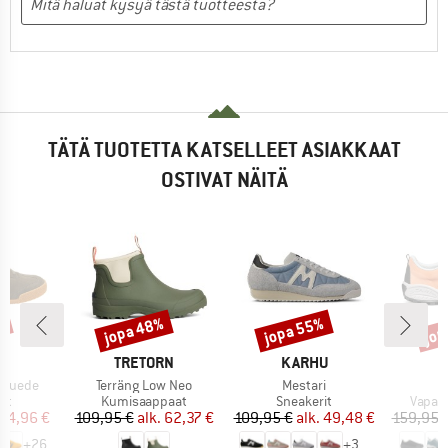
TÄTÄ TUOTETTA KATSELLEET ASIAKKAAT
OSTIVAT NÄITÄ
%
jopa 48%
jopa 55%
jop
Alennus
Alennus
Alen
KI
MERKKI
MERKKI
M
A
TRETORN
KARHU
S
Tuote
Tuote
r Suede
Terräng Low Neo
Mestari
yhmä
Tuoteryhmä
Tuoteryhmä
Tuote
it
Kumisaappaat
Sneakerit
Vapaa
nta
ennettu hinta
Hinta
Alennettu hinta
Hinta
Alennettu hinta
74,96 €
109,95 €
alk.
62,37 €
109,95 €
alk.
49,48 €
159,95 
+
26
+
3