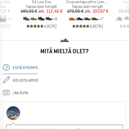
Tuote
Tuote
Tuo
p Wild
54 Low Evo
Cinquantaquattro Low Full Grain Leather Evo GTX
Su
hmä
Tuoteryhmä
Tuoteryhmä
Tu
äosa
Vapaa-ajan kengät
Vapaa-ajan kengät
Li
nta
ennettu hinta
Hinta
Alennettu hinta
Hinta
Alennettu hinta
2,21 €
149,95 €
alk.
112,46 €
179,95 €
alk.
107,97 €
29,95
+
2
+
6
+
7
,5
(
35
)
4,8
(
75
)
4,8
(
76
)
MITÄ MIELTÄ OLET?
ESITÄ KYSYMYS
KIRJOITA ARVIO
JAA KUVA