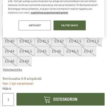
Väri:
Cameo Rose / White
sitä. Voit peruuttaa suostumuksesi tai antaa sen ensimmäisen kerran milloin
tahansa verkkosivustomme alaosassa olevasta kohdasta ”Evästeasetukset”.
Tarkempaa tietoa aiheesta, mukaan lukien kolmansiin maihin tapahtuvan
tiedonsiirron riskit,
saattietosuojaselosteestamme
.
20%
30%
30%
55%
Koko: EU
37
ASETUKSET
VALITSE KAIKKI
EU
35
EU
36
EU
37
EU
38
EU
39
EU
39,5
EU
40
EU
40,5
EU
41,5
EU
42
EU
42,5
EU
43,5
EU
44
EU
44,5
EU
45
EU
46
EU
46,5
EU
47
EU
48
EU
49
Kokotaulukko
Linkki avautuu tietokentässä ja sisältää suuri
Toimitusaika: 6-8 arkipäivää
Vain 1 kpl varastossa!
Määrä:
OSTOSKORIIN