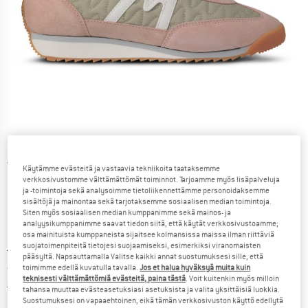
Yksityiskohtaiset tiedot
Käytämme evästeitä ja vastaavia tekniikoita taataksemme
verkkosivustomme välttämättömät toiminnot. Tarjoamme myös lisäpalveluja
ja -toimintoja sekä analysoimme tietoliikennettämme personoidaksemme
sisältöjä ja mainontaa sekä tarjotaksemme sosiaalisen median toimintoja.
Siten myös sosiaalisen median kumppanimme sekä mainos- ja
analyysikumppanimme saavat tiedon siitä, että käytät verkkosivustoamme;
osa mainituista kumppaneista sijaitsee kolmansissa maissa ilman riittäviä
suojatoimenpiteitä tietojesi suojaamiseksi, esimerkiksi viranomaisten
Alkuperäinen hinta :
Hinta:
109,95
€
pääsyltä. Napsauttamalla Valitse kaikki annat suostumuksesi sille, että
49,48
€
sis. alv
toimimme edellä kuvatulla tavalla.
Jos et halua hyväksyä muita kuin
teknisesti välttämättömiä evästeitä, paina tästä
. Voit kuitenkin myös milloin
Tietoa lähetyskuluista. Avautuu tietokentässä
lisätään Lähetyskulut
tahansa muuttaa evästeasetuksiasi asetuksista ja valita yksittäisiä luokkia.
Suostumuksesi on vapaaehtoinen, eikä tämän verkkosivuston käyttö edellytä