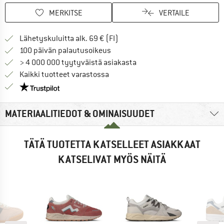
MERKITSE
VERTAILE
Löydä toimitustiedot täältä! A
Lähetyskuluitta alk. 69 € (FI)
Siirry palautusoikeuteen täältä A
100 päivän palautusoikeus
> 4 000 000 tyytyväistä asiakasta
Kaikki tuotteet varastossa
Meillä on Trustpilot -sertifiointi - lue lisää tästä!
MATERIAALITIEDOT & OMINAISUUDET
TÄTÄ TUOTETTA KATSELLEET ASIAKKAAT
KATSELIVAT MYÖS NÄITÄ