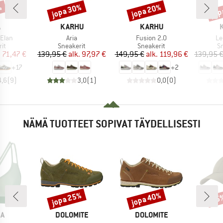
%
jopa 30%
jopa 20%
jop
Alennus
Alennus
Alen
KI
MERKKI
MERKKI
M
A
KARHU
KARHU
Tuote
Tuote
Tu
Elan
Aria
Fusion 2.0
Le
yhmä
Tuoteryhmä
Tuoteryhmä
T
it
Sneakerit
Sneakerit
S
nta
ennettu hinta
Hinta
Alennettu hinta
Hinta
Alennettu hinta
.
71,47 €
139,95 €
alk.
97,97 €
149,95 €
alk.
119,96 €
139,95 
+
17
+
2
4,6
(
9
)
3,0
(
1
)
0,0
(
0
)
NÄMÄ TUOTTEET SOPIVAT TÄYDELLISESTI
jopa 25%
jopa 40%
25
Alennus
Alennus
Alen
KI
MERKKI
MERKKI
KA
DOLOMITE
DOLOMITE