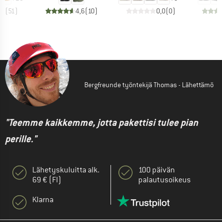
,1
(
51
)
4,6
(
10
)
0,0
(
0
)
Bergfreunde työntekijä Thomas - Lähettämö
"Teemme kaikkemme, jotta pakettisi tulee pian
perille."
Lähetyskuluitta alk.
100 päivän
69 € (FI)
palautusoikeus
Klarna