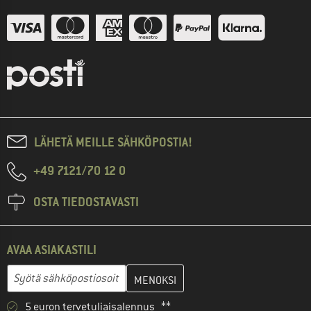
LÄHETÄ MEILLE SÄHKÖPOSTIA!
+49 7121/70 12 0
OSTA TIEDOSTAVASTI
AVAA ASIAKASTILI
Anna sähköpostiosoitteesi ja luo seuraavassa vaiheessa asiakast
Sähköpostiosoite
5 euron tervetuliaisalennus **