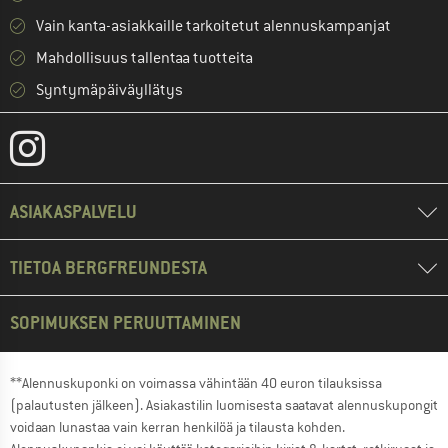
Vain kanta-asiakkaille tarkoitetut alennuskampanjat
Mahdollisuus tallentaa tuotteita
Syntymäpäiväyllätys
ASIAKASPALVELU
TIETOA BERGFREUNDESTA
SOPIMUKSEN PERUUTTAMINEN
**Alennuskuponki on voimassa vähintään 40 euron tilauksissa
(palautusten jälkeen). Asiakastilin luomisesta saatavat alennuskupongit
voidaan lunastaa vain kerran henkilöä ja tilausta kohden.