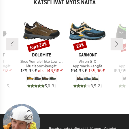
KATSELIVAT MYÖS NÄITÄ
jopa 20%
jop
20%
Alennus
Alennus
Alen
I
MERKKI
MERKKI
M
NT
DOLOMITE
GARMONT
S
Tuote
Tuote
Tu
ail
Shoe Vernale Hike Low GTX
Akron GTX
Wi
ä
Tuoteryhmä
Tuoteryhmä
Tuote
kengät
Multisport-kengät
Approach-kengät
Appro
nta
ennettu hinta
Hinta
Alennettu hinta
Hinta
Alennettu hinta
0,97 €
179,95 €
alk.
143,96 €
194,95 €
155,96 €
169,95 
,7
(
15
)
5,0
(
3
)
3,5
(
2
)
Bergfreunde työntekijä Jürgen - Ostajat