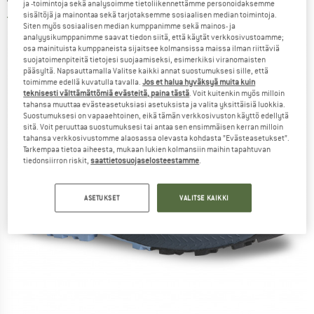
ja -toimintoja sekä analysoimme tietoliikennettämme personoidaksemme
sisältöjä ja mainontaa sekä tarjotaksemme sosiaalisen median toimintoja.
5,0
(1)
Siten myös sosiaalisen median kumppanimme sekä mainos- ja
analyysikumppanimme saavat tiedon siitä, että käytät verkkosivustoamme;
osa mainituista kumppaneista sijaitsee kolmansissa maissa ilman riittäviä
suojatoimenpiteitä tietojesi suojaamiseksi, esimerkiksi viranomaisten
pääsyltä. Napsauttamalla Valitse kaikki annat suostumuksesi sille, että
toimimme edellä kuvatulla tavalla.
Jos et halua hyväksyä muita kuin
teknisesti välttämättömiä evästeitä, paina tästä
. Voit kuitenkin myös milloin
tahansa muuttaa evästeasetuksiasi asetuksista ja valita yksittäisiä luokkia.
Suostumuksesi on vapaaehtoinen, eikä tämän verkkosivuston käyttö edellytä
sitä. Voit peruuttaa suostumuksesi tai antaa sen ensimmäisen kerran milloin
tahansa verkkosivustomme alaosassa olevasta kohdasta ”Evästeasetukset”.
Tarkempaa tietoa aiheesta, mukaan lukien kolmansiin maihin tapahtuvan
tiedonsiirron riskit,
saattietosuojaselosteestamme
.
ASETUKSET
VALITSE KAIKKI