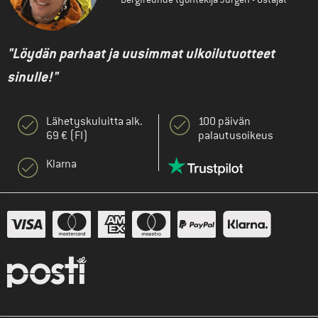
"Löydän parhaat ja uusimmat ulkoilutuotteet
sinulle!"
Lähetyskuluitta alk.
100 päivän
69 € (FI)
palautusoikeus
Klarna