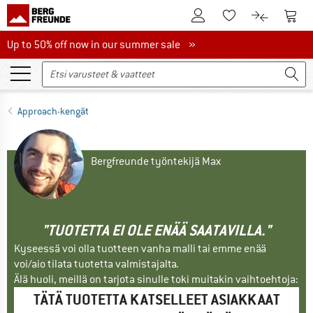
Tästä asiakastilille
Tästä
Tästä toivelistalle
Tästä tuott
Up to 50% off now in our summer sale
Up to 50% off now in our summer sale »
Approach-kengät
Bergfreunde työntekijä Max
"TUOTETTA EI OLE ENÄÄ SAATAVILLA."
Kyseessä voi olla tuotteen vanha malli tai emme enää
voi/aio tilata tuotetta valmistajalta.
Älä huoli, meillä on tarjota sinulle toki muitakin vaihtoehtoja:
TÄTÄ TUOTETTA KATSELLEET ASIAKKAAT