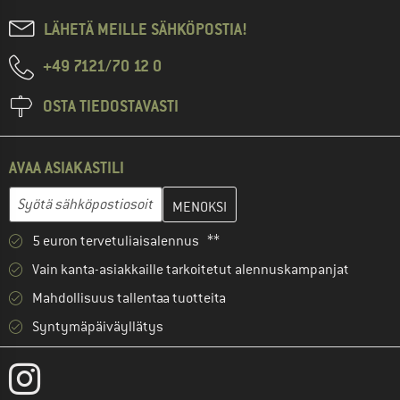
LÄHETÄ MEILLE SÄHKÖPOSTIA!
+49 7121/70 12 0
OSTA TIEDOSTAVASTI
AVAA ASIAKASTILI
Anna sähköpostiosoitteesi ja luo seuraavassa vaiheessa asiakast
Sähköpostiosoite
5 euron tervetuliaisalennus **
Vain kanta-asiakkaille tarkoitetut alennuskampanjat
Mahdollisuus tallentaa tuotteita
Syntymäpäiväyllätys