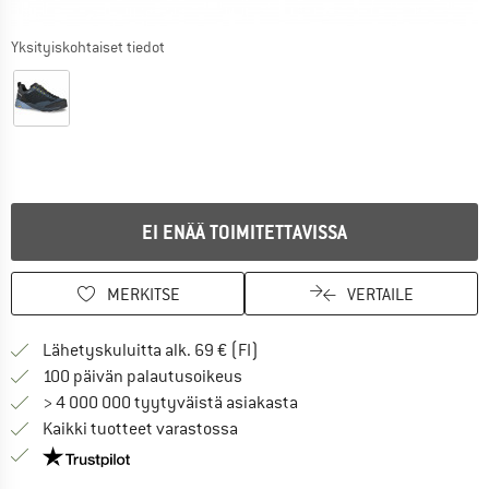
Yksityiskohtaiset tiedot
EI ENÄÄ TOIMITETTAVISSA
MERKITSE
VERTAILE
Löydä toimitustiedot täältä! A
Lähetyskuluitta alk. 69 € (FI)
Siirry palautusoikeuteen täältä A
100 päivän palautusoikeus
> 4 000 000 tyytyväistä asiakasta
Kaikki tuotteet varastossa
Meillä on Trustpilot -sertifiointi - lue lisää tästä!