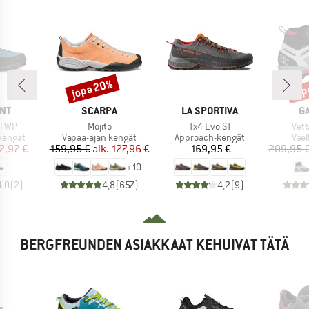
jopa 20%
jop
Alennus
Alen
I
MERKKI
MERKKI
M
NT
SCARPA
LA SPORTIVA
G
Tuote
Tuote
Tuot
l WP
Mojito
Tx4 Evo ST
Vett
ä
Tuoteryhmä
Tuoteryhmä
Tuo
kengät
Vapaa-ajan kengät
Approach-kengät
Vae
nta
ennettu hinta
Hinta
Alennettu hinta
Hinta
2,97 €
159,95 €
alk.
127,96 €
169,95 €
209,95 
+
10
4,0
(
2
)
4,8
(
657
)
4,2
(
9
)
BERGFREUNDEN ASIAKKAAT KEHUIVAT TÄTÄ