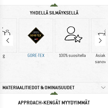
YHDELLÄ SILMÄYKSELLÄ
0 g
GORE-TEX
100% suositella
Asiak
sanova
MATERIAALITIEDOT & OMINAISUUDET
APPROACH-KENGÄT MYYDYIMMÄT