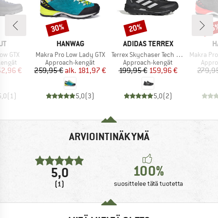
30%
20%
15
Alennus
Alennus
Alen
I
MERKKI
MERKKI
M
UT
HANWAG
ADIDAS TERREX
H
Tuote
Tuote
Tuote
Low GTX
Makra Pro Low Lady GTX
Terrex Skychaser Tech GTX
Makra Pro 
ä
Tuoteryhmä
Tuoteryhmä
Tuote
kengät
Approach-kengät
Approach-kengät
Appro
nta
ennettu hinta
Hinta
Alennettu hinta
Hinta
Alennettu hinta
52,96 €
259,95 €
alk.
181,97 €
199,95 €
159,96 €
279,9
5,0
(
1
)
5,0
(
3
)
5,0
(
2
)
ARVIOINTINÄKYMÄ
100%
5,0
(1)
suosittelee tätä tuotetta