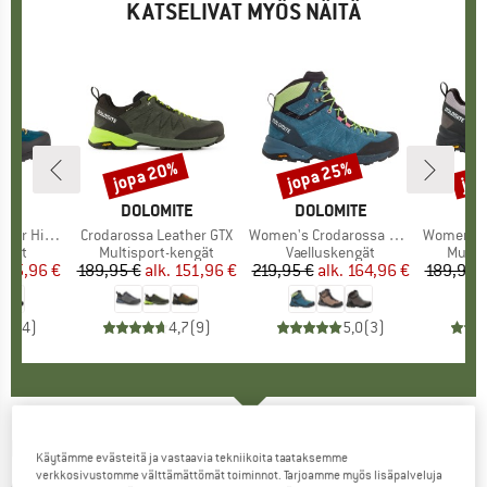
KATSELIVAT MYÖS NÄITÄ
%
jopa 20%
jopa 25%
jop
Alennus
Alennus
Alen
I
ITE
MERKKI
DOLOMITE
MERKKI
DOLOMITE
ME
DO
 High GTX
Tuote
Crodarossa Leather GTX
Tuote
Women's Crodarossa Leather High GTX
Tuote
Women's Croda
mä
ngät
Tuoteryhmä
Multisport-kengät
Tuoteryhmä
Vaelluskengät
Tuote
Multi
nta
ennettu hinta
175,96 €
189,95 €
alk.
Hinta
Alennettu hinta
151,96 €
219,95 €
alk.
Hinta
Alennettu hinta
164,96 €
189,95 
5,0
(
4
)
4,7
(
9
)
5,0
(
3
)
DOLOMITE
-
Women's Crodarossa Tech GTX -
Käytämme evästeitä ja vastaavia tekniikoita taataksemme
verkkosivustomme välttämättömät toiminnot. Tarjoamme myös lisäpalveluja
Approach-kengät