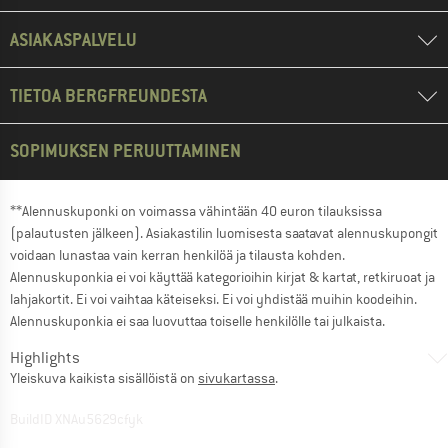
ASIAKASPALVELU
TIETOA BERGFREUNDESTA
SOPIMUKSEN PERUUTTAMINEN
**Alennuskuponki on voimassa vähintään 40 euron tilauksissa
(palautusten jälkeen). Asiakastilin luomisesta saatavat alennuskupongit
voidaan lunastaa vain kerran henkilöä ja tilausta kohden.
Alennuskuponkia ei voi käyttää kategorioihin kirjat & kartat, retkiruoat ja
lahjakortit. Ei voi vaihtaa käteiseksi. Ei voi yhdistää muihin koodeihin.
Alennuskuponkia ei saa luovuttaa toiselle henkilölle tai julkaista.
Highlights
Yleiskuva kaikista sisällöistä on
sivukartassa
.
BuildID XNAu5629cfyk