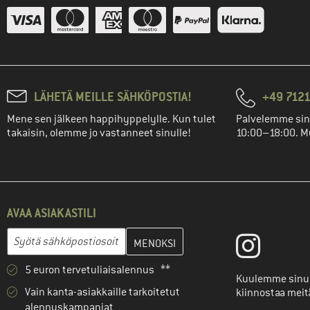
LÄHETÄ MEILLE SÄHKÖPOSTIA!
+49 7121
Mene sen jälkeen happihyppelylle. Kun tulet
Palvelemme sin
takaisin, olemme jo vastanneet sinulle!
10:00–18:00. M
AVAA ASIAKASTILI
Anna sähköpostiosoitteesi ja luo seuraavassa vaiheessa asiakast
Sähköpostiosoite
5 euron tervetuliaisalennus **
Kuulemme sinus
Vain kanta-asiakkaille tarkoitetut
kiinnostaa meit
alennuskampanjat