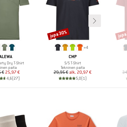
jopa 30%
jopa
Alennus
Alenn
+
4
ERKKI
MERKKI
ALEWA
CMP
Tuote
rty Dry T-Shirt
S/S T-Shirt
teryhmä
Tuoteryhmä
inen paita
Tekninen paita
Hinta
Alennettu hinta
Hinta
Alennettu hinta
 €
25,97 €
29,95 €
alk.
20,97 €
34
4,6
(
27
)
5,0
(
1
)