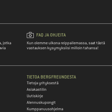
FAQ JA OHJEITA
, jotka
Kun olemme ulkona reippailemassa, saat tästä
avia
vastauksen kysymyksiisi milloin tahansa!
TIETOA BERGFREUNDESTA
Tietoja yrityksestä
Asiakastilin
Uutiskirje
Alennuskupongit
Kumppanuusohjelma