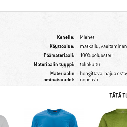
Kenelle:
Miehet
Käyttöalue:
matkailu, vaeltamine
Päämateriaali:
100% polyesteri
Materiaalin tyyppi:
tekokuitu
Materiaalin
hengittävä, hajua estä
ominaisuudet:
nopeasti
TÄTÄ T