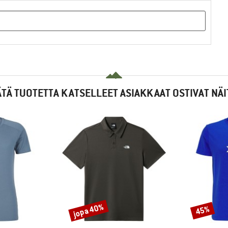
ÄTÄ TUOTETTA KATSELLEET ASIAKKAAT OSTIVAT NÄI
jopa 40%
45%
Alennus
Alennus