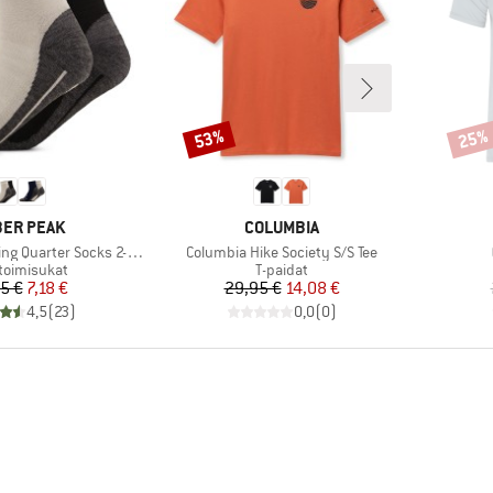
53%
25%
Alennus
Alenn
KKI
MERKKI
ER PEAK
COLUMBIA
Tuote
g Quarter Socks 2-Pack
Columbia Hike Society S/S Tee
eryhmä
Tuoteryhmä
toimisukat
T-paidat
Hinta
Alennettu hinta
Hinta
Alennettu hinta
5 €
7,18 €
29,95 €
14,08 €
4,5
(
23
)
0,0
(
0
)