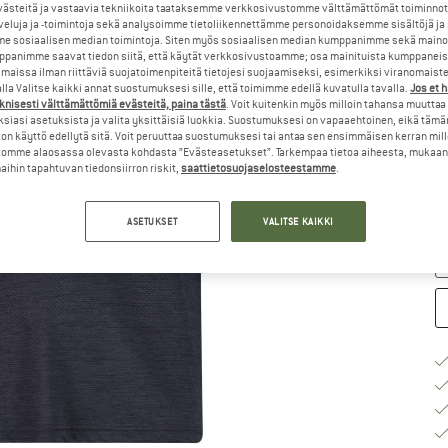
steitä ja vastaavia tekniikoita taataksemme verkkosivustomme välttämättömät toiminnot
veluja ja -toimintoja sekä analysoimme tietoliikennettämme personoidaksemme sisältöjä ja
Va
e sosiaalisen median toimintoja. Siten myös sosiaalisen median kumppanimme sekä mainos
panimme saavat tiedon siitä, että käytät verkkosivustoamme; osa mainituista kumppaneist
maissa ilman riittäviä suojatoimenpiteitä tietojesi suojaamiseksi, esimerkiksi viranomaist
la Valitse kaikki annat suostumuksesi sille, että toimimme edellä kuvatulla tavalla.
Jos et 
knisesti välttämättömiä evästeitä, paina tästä
. Voit kuitenkin myös milloin tahansa muuttaa
siasi asetuksista ja valita yksittäisiä luokkia. Suostumuksesi on vapaaehtoinen, eikä tämä
on käyttö edellytä sitä. Voit peruuttaa suostumuksesi tai antaa sen ensimmäisen kerran mil
K
omme alaosassa olevasta kohdasta ”Evästeasetukset”. Tarkempaa tietoa aiheesta, mukaan
ihin tapahtuvan tiedonsiirron riskit,
saattietosuojaselosteestamme
.
To
Mä
ASETUKSET
VALITSE KAIKKI