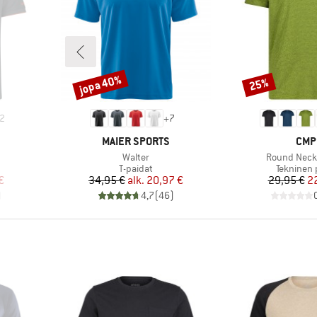
jopa 40%
25%
Alennus
Alennus
2
+
7
MERKKI
MER
MAIER SPORTS
CMP
Tuote
Tuote
Walter
Round Neck 
Tuoteryhmä
Tuoteryh
T-paidat
Tekninen 
tu hinta
Hinta
Alennettu hinta
Hi
Al
€
34,95 €
alk.
20,97 €
29,95 €
2
)
4,7
(
46
)