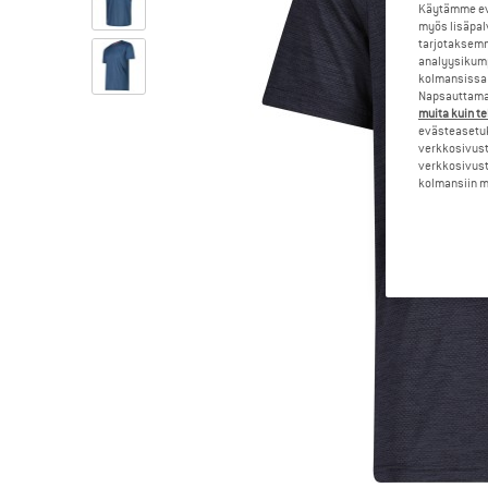
Käytämme evä
myös lisäpal
tarjotaksemm
analyysikump
kolmansissa 
Napsauttamal
muita kuin te
evästeasetuk
verkkosivust
verkkosivust
kolmansiin ma