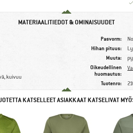
MATERIAALITIEDOT & OMINAISUUDET
Pasvorm:
No
Hihan pituus:
n
Ly
Muuta:
py
Oikeudellinen
Va
huomautus:
vä, kuivuu
Tuotenro:
21
UOTETTA KATSELLEET ASIAKKAAT KATSELIVAT MYÖ