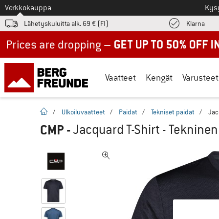
Tästä siirtyäksesi
Verkkokauppa
Kys
Löyd
Lähetyskuluitta alk. 69 € (FI)
Klarna
Up to 50% off now in our summer sale
Vaatteet
Kengät
Varusteet
Kotisivu
/
Ulkoiluvaatteet
/
Paidat
/
Tekniset paidat
/
Jac
CMP
-
Jacquard T-Shirt - Tekninen