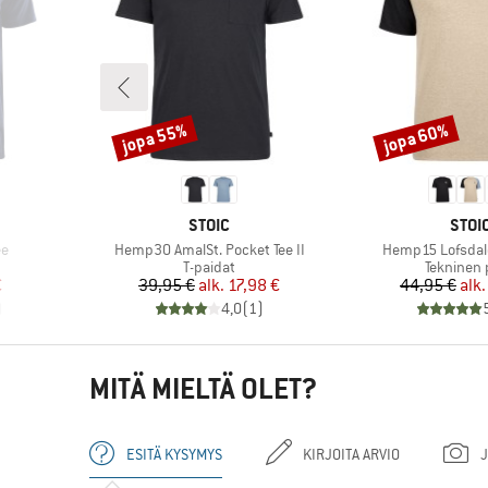
jopa 55%
jopa 60%
Alennus
Alennus
MERKKI
MERK
STOIC
STOI
Tuote
Tuote
ee
Hemp30 AmalSt. Pocket Tee II
Hemp15 Lofsdalen
Tuoteryhmä
Tuoteryh
T-paidat
Tekninen 
tu hinta
Hinta
Alennettu hinta
Hi
Al
€
39,95 €
alk.
17,98 €
44,95 €
alk.
)
4,0
(
1
)
MITÄ MIELTÄ OLET?
ESITÄ KYSYMYS
KIRJOITA ARVIO
J