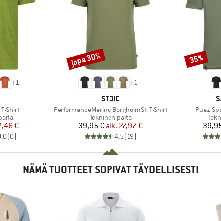
jopa 30%
35%
Alennus
Alennus
+
1
+
1
KKI
MERKKI
M
STOIC
S
Tuote
Tuote
T-Shirt
PerformanceMerino BorgholmSt. T-Shirt
Puez Spo
mä
Tuoteryhmä
Tuo
paita
Tekninen paita
Tekn
nta
ennettu hinta
Hinta
Alennettu hinta
2,46 €
39,95 €
alk.
27,97 €
39,95
0,0
(
0
)
4,5
(
19
)
NÄMÄ TUOTTEET SOPIVAT TÄYDELLISESTI