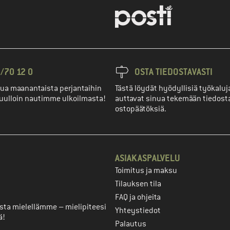
/70 12 0
OSTA TIEDOSTAVASTI
ua maanantaista perjantaihin
Tästä löydät hyödyllisiä työkaluja
uulloin nautimme ulkoilmasta!
auttavat sinua tekemään tiedost
ostopäätöksiä.
ASIAKASPALVELU
Toimitus ja maksu
ili
Tilauksen tila
FAQ ja ohjeita
ta mielellämme – mielipiteesi
Yhteystiedot
ä!
Palautus