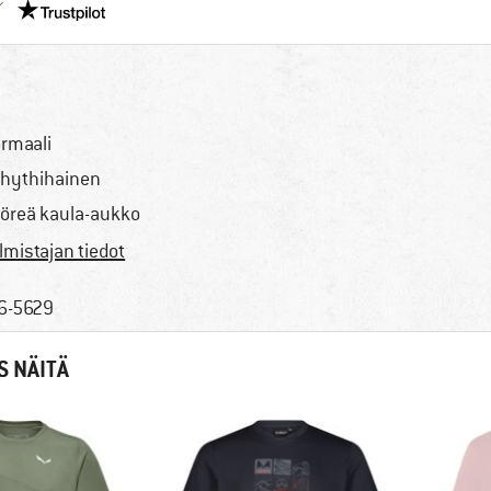
Meillä on Trustpilot -sertifiointi - lue lisää tästä!
rmaali
hythihainen
öreä kaula-aukko
lmistajan tiedot
6-5629
S NÄITÄ