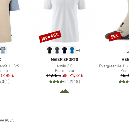
jopa 45%
55%
Alennus
Alennus
+
4
KI
MERKKI
MER
C
MAIER SPORTS
HEB
Tuote
Tuote
St. III S/S
Arwin 2.0
EvergreenHe. Hikin
mä
Tuoteryhmä
Tuot
paita
Poolo-paita
Moni
nta
ennettu hinta
Hinta
Alennettu hinta
17,98 €
44,95 €
alk.
24,72 €
15,9
5,0
(
1
)
4,2
(
18
)
AA KUVA