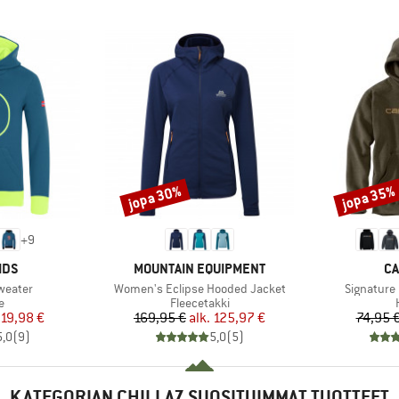
jopa 30%
jopa 35%
Alennus
Alennus
+
9
MERKKI
ME
IDS
MOUNTAIN EQUIPMENT
CA
Tuote
Tuote
Sweater
Women's Eclipse Hooded Jacket
Signature
ryhmä
Tuoteryhmä
e
Fleecetakki
nta
ennettu hinta
Hinta
Alennettu hinta
19,98 €
169,95 €
alk.
125,97 €
74,95 
5,0
(
9
)
5,0
(
5
)
KATEGORIAN CHILLAZ SUOSITUIMMAT TUOTTEET