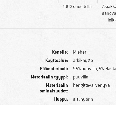
100% suositella
Asiak
sanova
leik
Kenelle:
Miehet
Käyttöalue:
arkikäyttö
Päämateriaali:
95% puuvilla, 5% elast
Materiaalin tyyppi:
puuvilla
Materiaalin
hengittävä, venyvä
ominaisuudet:
Huppu:
sis. nyörin