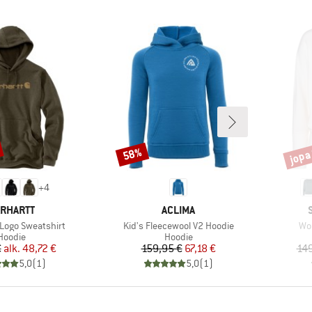
jopa
58%
Alennus
Alenn
+
4
RKKI
MERKKI
RHARTT
ACLIMA
Tuote
Tuo
 Logo Sweatshirt
Kid's Fleecewool V2 Hoodie
Wo
Tuoteryhmä
Tuoteryhmä
Hoodie
Hoodie
Hinta
Alennettu hinta
Hinta
Alennettu hinta
€
alk.
48,72 €
159,95 €
67,18 €
149
5,0
(
1
)
5,0
(
1
)