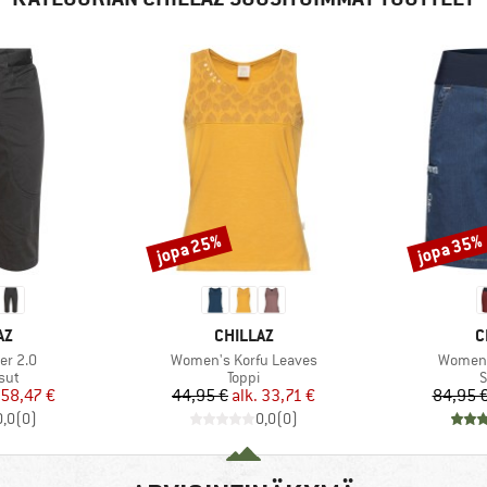
jopa 25%
jopa 35%
Alennus
Alennus
I
MERKKI
M
AZ
CHILLAZ
C
Tuote
Tuote
er 2.0
Women's Korfu Leaves
Women'
hmä
Tuoteryhmä
T
sut
Toppi
S
nta
ennettu hinta
Hinta
Alennettu hinta
58,47 €
44,95 €
alk.
33,71 €
84,95 
0,0
(
0
)
0,0
(
0
)