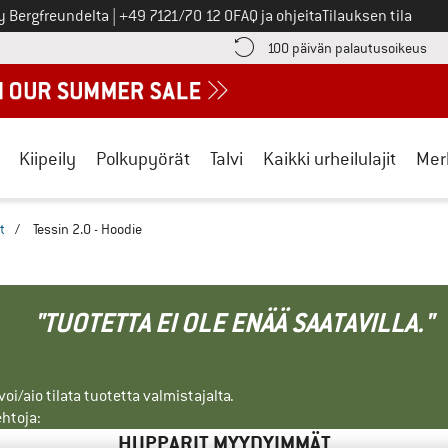
Soita meille
y Bergfreundelta
|
+49 7121/70 12 0
FAQ ja ohjeita
Tilauksen tila
ä maksutiedot täältä! Avautuu tietokentässä
Sii
100 päivän palautusoikeus
Kiipeily
Polkupyörät
Talvi
Kaikki urheilulajit
Mer
t
/
Tessin 2.0 - Hoodie
"TUOTETTA EI OLE ENÄÄ SAATAVILLA."
i/aio tilata tuotetta valmistajalta.
ehtoja:
HUPPARIT MYYDYIMMÄT