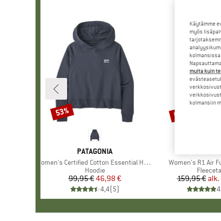
Käytämme evä
myös lisäpal
tarjotaksemm
analyysikump
kolmansissa 
Napsauttamal
muita kuin te
evästeasetuk
verkkosivust
verkkosivust
kolmansiin ma
jopa 25%
53%
Alennus
Alennus
MERKKI
PATAGONIA
MERKKI
PATAGO
Tuote
Women's Certified Cotton Essential Hoody
Tuote
Women's R1 Air Fu
Tuoteryhmä
Hoodie
Tuoter
Fleeceta
99,95 €
Hinta
Alennettu hinta
46,98 €
159,95 €
alk.
Hi
Al
4,4
(
5
)
4