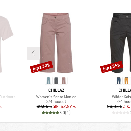
jopa 30%
jopa 35%
Alennus
Alennus
MERKKI
MERKK
CHILLAZ
CHILL
Tuote
Tuote
 Outdoors
Women's Santa Monica
Wilder Kais
Tuoteryhmä
Tuotery
3/4-housut
3/4-hou
tu hinta
Hinta
Alennettu hinta
Hi
Al
€
89,95 €
alk.
62,97 €
89,95 €
alk.
)
5,0
(
1
)