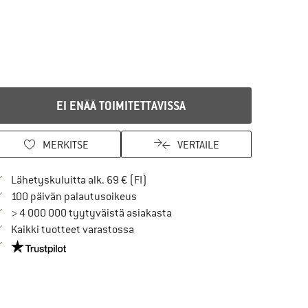
EI ENÄÄ TOIMITETTAVISSA
MERKITSE
VERTAILE
Löydä toimitustiedot täältä! Avaut
Lähetyskuluitta alk. 69 € (FI)
Siirry palautusoikeuteen täältä Avau
100 päivän palautusoikeus
> 4 000 000 tyytyväistä asiakasta
Kaikki tuotteet varastossa
Meillä on Trustpilot -sertifiointi - lue lisää tästä!