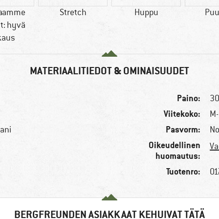
kaamme
Stretch
Huppu
Puu
t: hyvä
kaus
MATERIAALITIEDOT & OMINAISUUDET
Paino:
30
Viitekoko:
M-
Pasvorm:
aani
No
Oikeudellinen
Va
huomautus:
Tuotenro:
01
BERGFREUNDEN ASIAKKAAT KEHUIVAT TÄTÄ