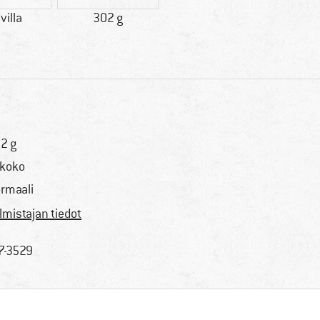
villa
302 g
2 g
koko
rmaali
lmistajan tiedot
7-3529