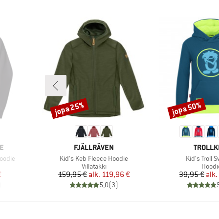
jopa 25%
jopa 50%
Alennus
Alennus
MERKKI
MERKKI
E
FJÄLLRÄVEN
TROLLK
Tuote
Tuote
oodie
Kid's Keb Fleece Hoodie
Kid's Troll 
ä
Tuoteryhmä
Tuote
Villatakki
Hoodi
tu hinta
Hinta
Alennettu hinta
Hi
Al
€
159,95 €
alk.
119,96 €
39,95 €
alk.
)
5,0
(
3
)