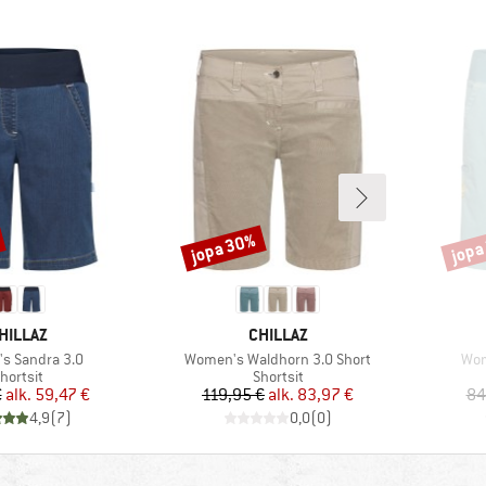
jopa 30%
jopa
Alennus
Alenn
ERKKI
MERKKI
HILLAZ
CHILLAZ
Tuote
Tuo
s Sandra 3.0
Women's Waldhorn 3.0 Short
Wom
uoteryhmä
Tuoteryhmä
hortsit
Shortsit
Hinta
Alennettu hinta
Hinta
Alennettu hinta
€
alk.
59,47 €
119,95 €
alk.
83,97 €
84
4,9
(
7
)
0,0
(
0
)