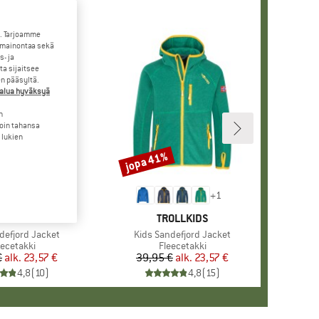
. Tarjoamme
 mainontaa sekä
- ja
a sijaitsee
en pääsyltä.
halua hyväksyä
n
loin tahansa
 lukien
jopa 41%
Alennus
+
1
+
1
RKKI
OLLKIDS
MERKKI
TROLLKIDS
ndefjord Jacket
Tuote
Kids Sandefjord Jacket
oteryhmä
eecetakki
Tuoteryhmä
Fleecetakki
€
alk.
Hinta
Alennettu hinta
23,57 €
39,95 €
alk.
Hinta
Alennettu hinta
23,57 €
4,8
(
10
)
4,8
(
15
)