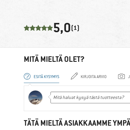
5,0
(1)
MITÄ MIELTÄ OLET?
ESITÄ KYSYMYS
KIRJOITA ARVIO
J
TÄTÄ MIELTÄ ASIAKKAAMME YMPÄ