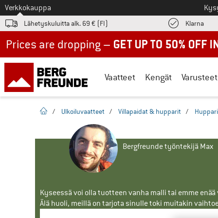
Tästä siirtyäksesi
Verkkokauppa
Kys
Löyd
Lähetyskuluitta alk. 69 € (FI)
Klarna
Up to 50% off now in our summer sale
Vaatteet
Kengät
Varusteet
Kotisivu
/
Ulkoiluvaatteet
/
Villapaidat & hupparit
/
Huppari
Bergfreunde työntekijä Max
Kyseessä voi olla tuotteen vanha malli tai emme enää vo
Älä huoli, meillä on tarjota sinulle toki muitakin vaihto