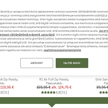
steitä ja vastaavia tekniikoita taataksemme verkkosivustomme välttämättömät toiminnot
veluja ja -toimintoja sekä analysoimme tietoliikennettämme personoidaksemme sisältöjä ja
e sosiaalisen median toimintoja. Siten myös sosiaalisen median kumppanimme sekä mainos
panimme saavat tiedon siitä, että käytät verkkosivustoamme; osa mainituista kumppaneist
maissa ilman riittäviä suojatoimenpiteitä tietojesi suojaamiseksi, esimerkiksi viranomaist
la Valitse kaikki annat suostumuksesi sille, että toimimme edellä kuvatulla tavalla.
Jos et 
knisesti välttämättömiä evästeitä, paina tästä
. Voit kuitenkin myös milloin tahansa muuttaa
siasi asetuksista ja valita yksittäisiä luokkia. Suostumuksesi on vapaaehtoinen, eikä tämä
on käyttö edellytä sitä. Voit peruuttaa suostumuksesi tai antaa sen ensimmäisen kerran mil
omme alaosassa olevasta kohdasta ”Evästeasetukset”. Tarkempaa tietoa aiheesta, mukaan
ihin tapahtuvan tiedonsiirron riskit,
saattietosuojaselosteestamme
.
jopa 22%
jopa 41%
Alennus
Alennus
ASETUKSET
VALITSE KAIKKI
+
5
+
5
NIA
MERKKI
PATAGONIA
ME
TR
ll-Zip Hoody
Tuote
R1 Air Full-Zip Hoody
Tuote
Girls Sa
yhmä
kki
Tuoteryhmä
Fleecetakki
Tu
Fl
nta
ennettu hinta
119,96 €
159,95 €
alk.
Hinta
Alennettu hinta
124,76 €
39,95 
,9
(
31
)
4,8
(
31
)