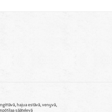
ngittävä, hajua estävä, venyvä,
mpötilaa säätelevä