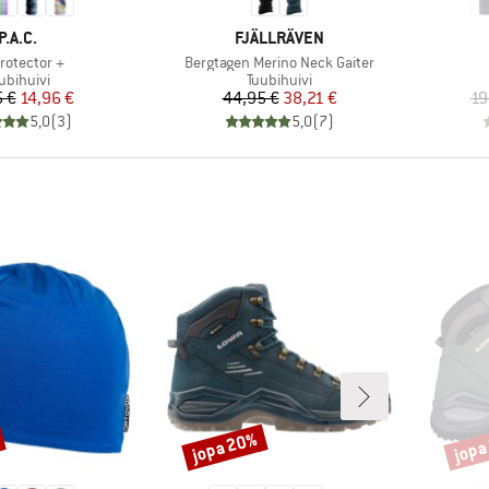
MERKKI
MERKKI
P.A.C.
FJÄLLRÄVEN
e
Tuote
rotector +
Bergtagen Merino Neck Gaiter
oteryhmä
Tuoteryhmä
ubihuivi
Tuubihuivi
Hinta
Alennettu hinta
Hinta
Alennettu hinta
5 €
14,96 €
44,95 €
38,21 €
19
5,0
(
3
)
5,0
(
7
)
jopa 20%
jopa
Alennus
Alenn