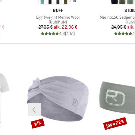
3
+
14
MERKKI
MERK
BUFF
STOI
Tuote
Tuote
Lightweight Merino Wool
Merino150 SadjemS
Tuoteryhmä
Tuot
Tuubihuivi
Huivi
tu hinta
Hinta
Alennettu hinta
Hi
Al
7 €
27,95 €
alk.
22,36 €
24,95 €
alk.
)
4,8
(
107
)
4
jopa 22%
Alennus
Alennus
17%