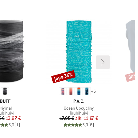
jopa 35%
30%
Alennus
Alenn
+
5
MERKKI
MERKKI
BUFF
P.A.C.
uote
Tuote
T
riginal
Ocean Upcycling
C
oteryhmä
Tuoteryhmä
ubihuivi
Tuubihuivi
Hinta
Alennettu hinta
Hinta
Alennettu hinta
5 €
13,97 €
17,95 €
alk.
11,67 €
5,0
(
1
)
5,0
(
6
)