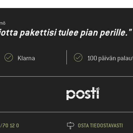
ämö
ta pakettisi tulee pian perille."
Klarna
100 päivän pala
/70 12 0
OSTA TIEDOSTAVASTI