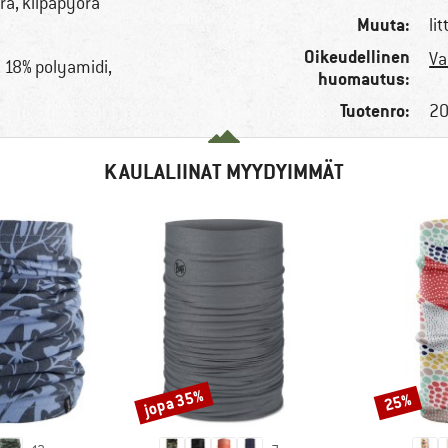
ä, kilpapyörä
Muuta:
li
Oikeudellinen
Va
, 18% polyamidi,
huomautus:
Tuotenro:
20
KAULALIINAT MYYDYIMMÄT
jopa 35%
25%
Alennus
Alennus