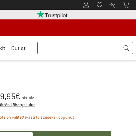
Tästä asiakastilille
Tästä
Tästä toivelistalle
Tästä tuott
rry palautusoikeuteen täältä Avautuu tietokentässä
Meillä on Trustpilot -sertifiointi - lue lis
kit
Outlet
9,95
€
nta:
sis. alv
Tietoa lähetyskuluista. Avautuu tietokentässä
sätään Lähetyskulut
Linkki avautuu tietokentässä ja si
ote on valitettavasti toistaiseksi loppunut