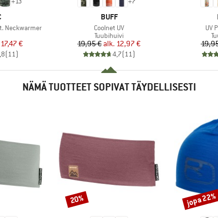
+
13
+
7
KI
MERKKI
C
BUFF
Tuote
Tuot
t. Neckwarmer
Coolnet UV
UV P
eryhmä
Tuoteryhmä
Tu
Tuubihuivi
Tu
nta
ennettu hinta
Hinta
Alennettu hinta
17,47 €
19,95 €
alk.
12,97 €
19,9
,8
(
11
)
4,7
(
11
)
NÄMÄ TUOTTEET SOPIVAT TÄYDELLISESTI
jopa 22%
20%
Alennus
Alennus