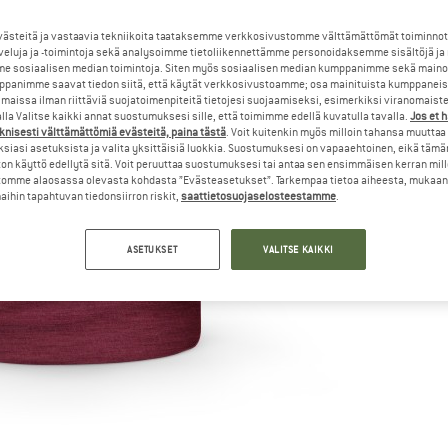
steitä ja vastaavia tekniikoita taataksemme verkkosivustomme välttämättömät toiminnot
veluja ja -toimintoja sekä analysoimme tietoliikennettämme personoidaksemme sisältöjä ja
e sosiaalisen median toimintoja. Siten myös sosiaalisen median kumppanimme sekä mainos
panimme saavat tiedon siitä, että käytät verkkosivustoamme; osa mainituista kumppaneist
maissa ilman riittäviä suojatoimenpiteitä tietojesi suojaamiseksi, esimerkiksi viranomaist
la Valitse kaikki annat suostumuksesi sille, että toimimme edellä kuvatulla tavalla.
Jos et 
knisesti välttämättömiä evästeitä, paina tästä
. Voit kuitenkin myös milloin tahansa muuttaa
siasi asetuksista ja valita yksittäisiä luokkia. Suostumuksesi on vapaaehtoinen, eikä tämä
on käyttö edellytä sitä. Voit peruuttaa suostumuksesi tai antaa sen ensimmäisen kerran mil
omme alaosassa olevasta kohdasta ”Evästeasetukset”. Tarkempaa tietoa aiheesta, mukaan
ihin tapahtuvan tiedonsiirron riskit,
saattietosuojaselosteestamme
.
ASETUKSET
VALITSE KAIKKI