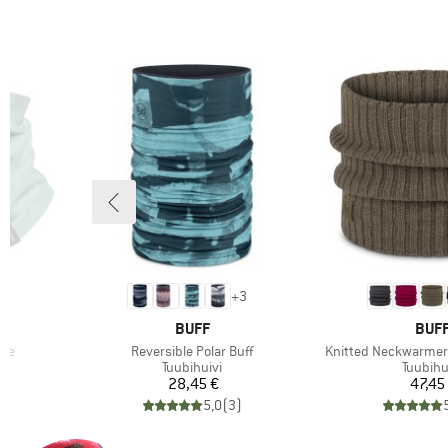
+
3
MERKKI
MERK
BUFF
BUF
Tuote
Tuote
ute
Reversible Polar Buff
Knitted Neckwarmer
ä
Tuoteryhmä
Tuoter
Tuubihuivi
Tuubihu
tu hinta
Hinta
Hi
€
28,45 €
47,45
)
5,0
(
3
)