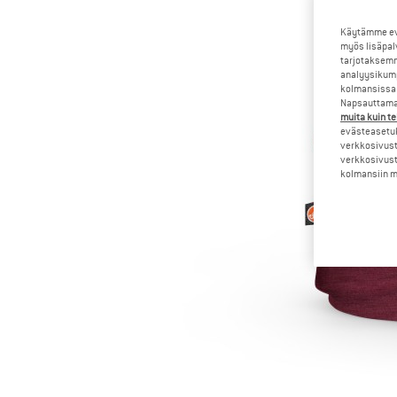
Käytämme evä
myös lisäpal
tarjotaksemm
analyysikump
kolmansissa 
Napsauttamal
muita kuin te
evästeasetuk
verkkosivust
verkkosivust
kolmansiin ma