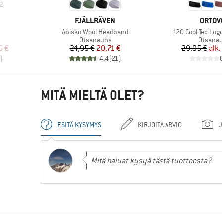
2
MERKKI
MERKK
FJÄLLRÄVEN
ORTOV
Tuote
Tuote
Abisko Wool Headband
120 Cool Tec Lo
Tuoteryhmä
Tuoter
Otsanauha
Otsana
tu hinta
Hinta
Alennettu hinta
Hi
Al
6 €
24,95 €
20,71 €
29,95 €
alk.
)
4,4
(
21
)
MITÄ MIELTÄ OLET?
ESITÄ KYSYMYS
KIRJOITA ARVIO
J