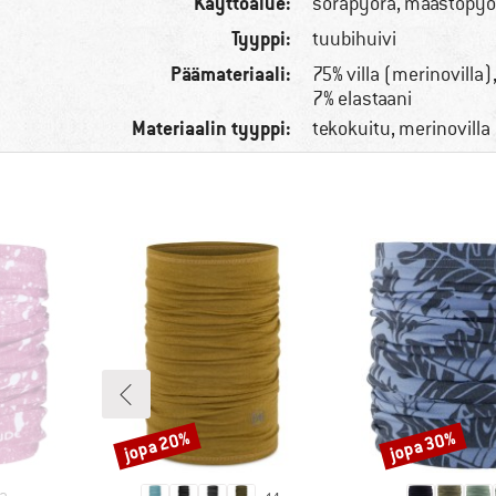
Käyttöalue:
sorapyörä, maastopyör
Tyyppi:
tuubihuivi
Päämateriaali:
75% villa (merinovilla)
7% elastaani
Materiaalin tyyppi:
tekokuitu, merinovilla
jopa 20%
jopa 30%
Alennus
Alennus