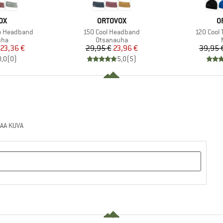
I
MERKKI
M
OX
ORTOVOX
O
Tuote
Tuote
go Headband
150 Cool Headband
120 Cool 
yhmä
Tuoteryhmä
uha
Otsanauha
nta
ennettu hinta
Hinta
Alennettu hinta
23,36 €
29,95 €
23,96 €
39,95 
0,0
(
0
)
5,0
(
5
)
AA KUVA