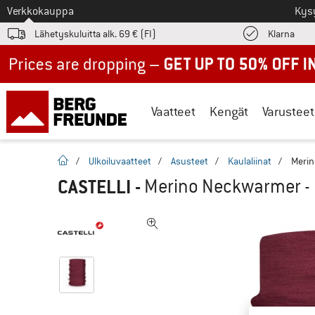
Tästä siirtyäksesi
Verkkokauppa
Kys
Löyd
Lähetyskuluitta alk. 69 € (FI)
Klarna
Up to 50% off now in our summer sale
Vaatteet
Kengät
Varusteet
Kotisivu
/
Ulkoiluvaatteet
/
Asusteet
/
Kaulaliinat
/
Merin
CASTELLI
-
Merino Neckwarmer - 