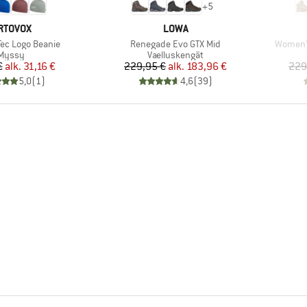
+
5
ERKKI
MERKKI
RTOVOX
LOWA
Tuote
Tuote
Tec Logo Beanie
Renegade Evo GTX Mid
Women'
Tuoteryhmä
Tuoteryhmä
Myssy
Vaelluskengät
Hinta
Alennettu hinta
Hinta
Alennettu hinta
€
alk.
31,16 €
229,95 €
alk.
183,96 €
229
5,0
(
1
)
4,6
(
39
)