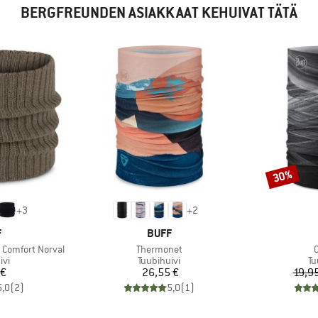
BERGFREUNDEN ASIAKKAAT KEHUIVAT TÄTÄ
30%
Alennus
+
3
+
2
KI
MERKKI
F
BUFF
Tuote
T
 Comfort Norval
Thermonet
O
yhmä
Tuoteryhmä
Tu
ivi
Tuubihuivi
Tu
nta
Hinta
 €
26,55 €
19,9
5,0
(
2
)
5,0
(
1
)