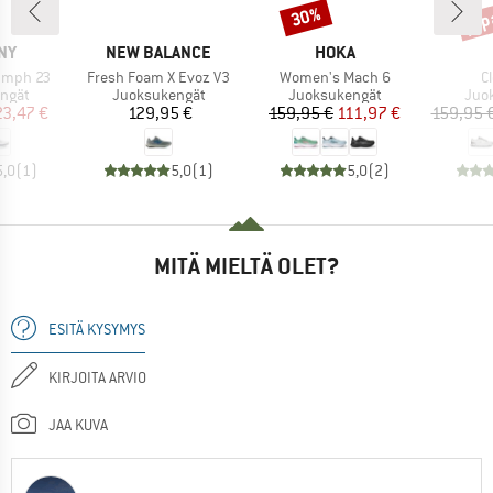
jop
30%
Alennus
Alen
I
MERKKI
MERKKI
NY
NEW BALANCE
HOKA
Tuote
Tuote
T
umph 23
Fresh Foam X Evoz V3
Women's Mach 6
C
mä
Tuoteryhmä
Tuoteryhmä
Tuo
ngät
Juoksukengät
Juoksukengät
Juo
nta
ennettu hinta
Hinta
Hinta
Alennettu hinta
23,47 €
129,95 €
159,95 €
111,97 €
159,95 
5,0
(
1
)
5,0
(
1
)
5,0
(
2
)
MITÄ MIELTÄ OLET?
ESITÄ KYSYMYS
KIRJOITA ARVIO
JAA KUVA