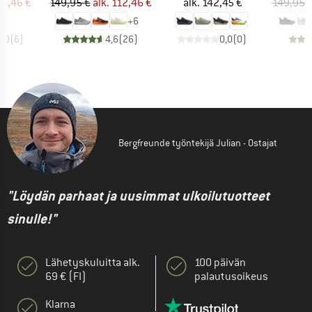
nta
ennettu hinta
Hinta
Alennettu hinta
Hinta
42,46 €
149,95 €
alk.
112,46 €
alk.
142,45 €
149,95 
+
6
4,0
(
6
)
4,6
(
26
)
0,0
(
0
)
Bergfreunde työntekijä Julian - Ostajat
"Löydän parhaat ja uusimmat ulkoilutuotteet
sinulle!"
Lähetyskuluitta alk.
100 päivän
69 € (FI)
palautusoikeus
Klarna