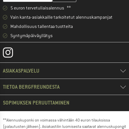
5 euron tervetuliaisalennus **
Vain kanta-asiakkaille tarkoitetut alennuskampanjat
Mahdollisuus tallentaa tuotteita
Syntymäpäiväyllätys
ASIAKASPALVELU
TIETOA BERGFREUNDESTA
SOPIMUKSEN PERUUTTAMINEN
**Alennuskuponki on voimassa vähintään 40 euron tilauksissa
(palautusten jälkeen). Asiakastilin luomisesta saatavat alennuskupongit