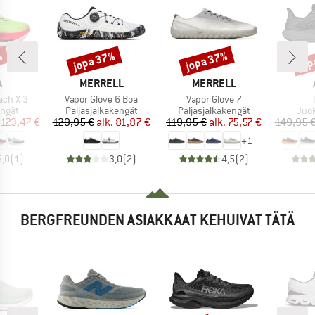
%
jopa 37%
jopa 37%
jop
Alennus
Alennus
Alen
KI
MERKKI
MERKKI
A
MERRELL
MERRELL
Tuote
Tuote
ch X 3
Vapor Glove 6 Boa
Vapor Glove 7
mä
Tuoteryhmä
Tuoteryhmä
Tuo
ngät
Paljasjalkakengät
Paljasjalkakengät
Juo
nta
ennettu hinta
Hinta
Alennettu hinta
Hinta
Alennettu hinta
123,47 €
129,95 €
alk.
81,87 €
119,95 €
alk.
75,57 €
149,95 
+
1
5,0
(
1
)
3,0
(
2
)
4,5
(
2
)
BERGFREUNDEN ASIAKKAAT KEHUIVAT TÄTÄ