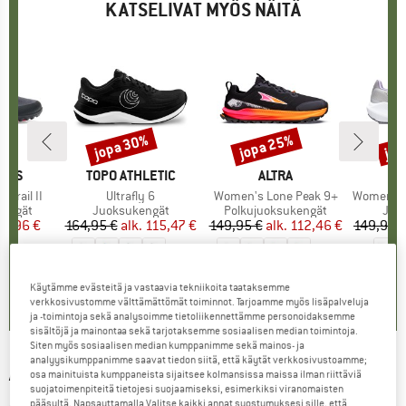
KATSELIVAT MYÖS NÄITÄ
jopa 30%
jopa 25%
jop
Alennus
Alennus
Alen
HOES
MERKKI
TOPO ATHLETIC
MERKKI
ALTRA
Trail II
Tuote
Ultrafly 6
Tuote
Women's Lone Peak 9+
Tuote
Women's Exp
ä
kengät
Tuoteryhmä
Juoksukengät
Tuoteryhmä
Polkujuoksukengät
Tuo
Juo
nta
ennettu hinta
03,96 €
164,95 €
alk.
Hinta
Alennettu hinta
115,47 €
149,95 €
alk.
Hinta
Alennettu hinta
112,46 €
149,95 
+
1
+
5
4,2
(
5
)
0,0
(
0
)
4,7
(
20
)
Käytämme evästeitä ja vastaavia tekniikoita taataksemme
verkkosivustomme välttämättömät toiminnot. Tarjoamme myös lisäpalveluja
ja -toimintoja sekä analysoimme tietoliikennettämme personoidaksemme
sisältöjä ja mainontaa sekä tarjotaksemme sosiaalisen median toimintoja.
Siten myös sosiaalisen median kumppanimme sekä mainos- ja
analyysikumppanimme saavat tiedon siitä, että käytät verkkosivustoamme;
ALTRA
-
Women's Experience Form -
osa mainituista kumppaneista sijaitsee kolmansissa maissa ilman riittäviä
suojatoimenpiteitä tietojesi suojaamiseksi, esimerkiksi viranomaisten
Juoksukengät
pääsyltä. Napsauttamalla Valitse kaikki annat suostumuksesi sille, että