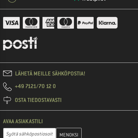
LÄHETÄ MEILLE SÄHKÖPOSTIA!
+49 7121/70 12 0
OSTA TIEDOSTAVASTI
AVAA ASIAKASTILI
Anna sähköpostiosoitteesi ja luo seuraavassa vaiheessa asiakast
Sähköpostiosoite