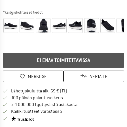
Yksityiskohtaiset tiedot
EI ENÄÄ TOIMITETTAVISSA
MERKITSE
VERTAILE
Löydä toimitustiedot täältä! A
Lähetyskuluitta alk. 69 € (FI)
Siirry palautusoikeuteen täältä A
100 päivän palautusoikeus
> 4 000 000 tyytyväistä asiakasta
Kaikki tuotteet varastossa
Meillä on Trustpilot -sertifiointi - lue lisää tästä!