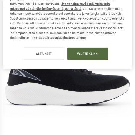
toimimme edellä kuvatulla tavalla.
Jos et halua hyväksyä muita kuin
(0)
teknisesti välttämättömiä evästeitä, paina tästä
. Voit kuitenkin myös milloin
tahansa muuttaa evästeasetuksiasi asetuksista ja valita yksittäisiä luokkia.
Suostumuksesi on vapaaehtoinen, eikä tämän verkkosivuston käyttö edellytä
sitä. Voit peruuttaa suostumuksesi tai antaa sen ensimmäisen kerran milloin
tahansa verkkosivustomme alaosassa olevasta kohdasta ”Evästeasetukset”.
Tarkempaa tietoa aiheesta, mukaan lukien kolmansiin maihin tapahtuvan
tiedonsiirron riskit,
saattietosuojaselosteestamme
.
ASETUKSET
VALITSE KAIKKI