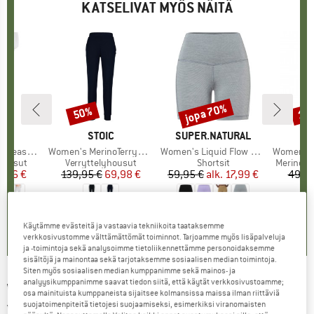
KATSELIVAT MYÖS NÄITÄ
jopa 70%
50%
15
Alennus
Alennus
Alen
KKI
Y
MERKKI
STOIC
MERKKI
SUPER.NATURAL
argo Trousers
Tuote
Women's MerinoTerry285 AlavaaraSt. Pants
Tuote
Women's Liquid Flow Shorts
Tuote
Women's Leg
 housut
Tuoteryhmä
Verryttelyhousut
Tuoteryhmä
Shortsit
Tuotery
Merinovil
nta
ennettu hinta
4,96 €
139,95 €
Hinta
Alennettu hinta
69,98 €
59,95 €
alk.
Hinta
Alennettu hinta
17,99 €
49,95
,8
(
13
)
4,9
(
14
)
4,3
(
15
)
Käytämme evästeitä ja vastaavia tekniikoita taataksemme
verkkosivustomme välttämättömät toiminnot. Tarjoamme myös lisäpalveluja
ja -toimintoja sekä analysoimme tietoliikennettämme personoidaksemme
sisältöjä ja mainontaa sekä tarjotaksemme sosiaalisen median toimintoja.
Siten myös sosiaalisen median kumppanimme sekä mainos- ja
analyysikumppanimme saavat tiedon siitä, että käytät verkkosivustoamme;
WE NORWEGIANS
-
Women's Tind Jogger -
osa mainituista kumppaneista sijaitsee kolmansissa maissa ilman riittäviä
suojatoimenpiteitä tietojesi suojaamiseksi, esimerkiksi viranomaisten
Vapaa-ajan housut