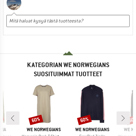
KATEGORIAN WE NORWEGIANS
SUOSITUIMMAT TUOTTEET
%
60%
60%
60
Alennus
Alennus
Alen
MERKKI
MERKKI
MERK
NIA
WE NORWEGIANS
WE NORWEGIANS
WE N