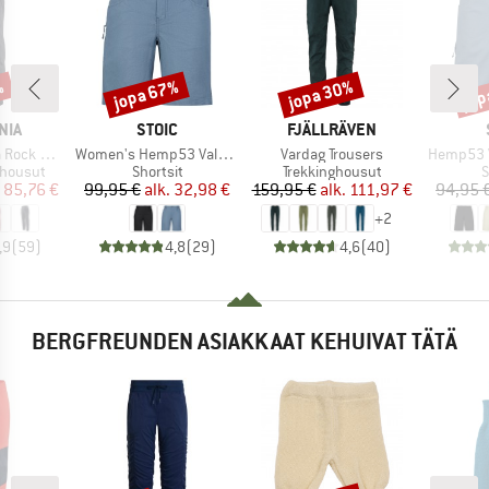
%
jopa 67%
jopa 30%
jop
Alennus
Alennus
Alen
MERKKI
MERKKI
NIA
STOIC
FJÄLLRÄVEN
Tuote
Tuote
Tuote
ck Pants
Women's Hemp53 ValenSt. Shorts
Vardag Trousers
Hemp53 V
Tuoteryhmä
Tuoteryhmä
T
ihousut
Shortsit
Trekkinghousut
S
nta
ennettu hinta
Hinta
Alennettu hinta
Hinta
Alennettu hinta
85,76 €
99,95 €
alk.
32,98 €
159,95 €
alk.
111,97 €
94,95 
+
2
,9
(
59
)
4,8
(
29
)
4,6
(
40
)
BERGFREUNDEN ASIAKKAAT KEHUIVAT TÄTÄ