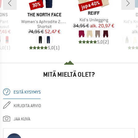
jopa 40%
30%
Alennus
Alennus
MERKKI
REIFF
MERKKI
M
SONS
THE NORTH FACE
D
Tuote
Kid's Unilegging
Tuote
Tuote
 Pant
Women's Aphrodite 2.0 Capri
Kid’s Kn
Hinta
Alennettu hinta
34,95 €
alk.
20,97 €
mä
Tuoteryhmä
T
ousut
Shortsit
H
nta
ennettu hinta
Hinta
Alennettu hinta
7,46 €
74,95 €
52,47 €
alk
5,0
(
2
)
5,0
(
1
)
5,0
(
1
)
MITÄ MIELTÄ OLET?
ESITÄ KYSYMYS
KIRJOITA ARVIO
JAA KUVA