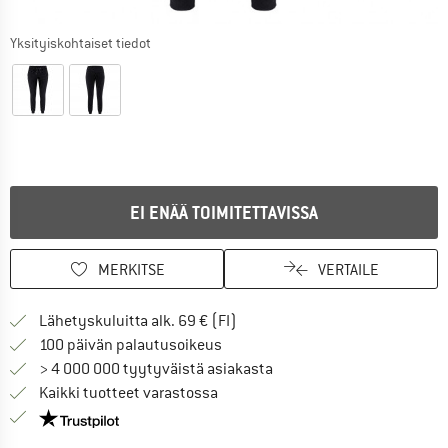
Yksityiskohtaiset tiedot
EI ENÄÄ TOIMITETTAVISSA
MERKITSE
VERTAILE
Löydä toimitustiedot täältä! A
Lähetyskuluitta alk. 69 € (FI)
Siirry palautusoikeuteen täältä A
100 päivän palautusoikeus
> 4 000 000 tyytyväistä asiakasta
Kaikki tuotteet varastossa
Meillä on Trustpilot -sertifiointi - lue lisää tästä!