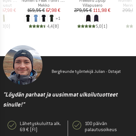
Tuote
Tuote
Tuote
ide Leg Pants
Women's Peak T-Shirt Dress
FreeBird ZipUp
Women's Af
Tuoteryhmä
Tuoteryhmä
Tuoter
 housut
Mekko
Villapusero
Merinov
nta
ennettu hinta
Hinta
Alennettu hinta
Hinta
Alennettu hinta
.
47,98 €
169,95 €
67,98 €
279,95 €
111,98 €
299,9
+
1
0,0
(
0
)
4,4
(
8
)
5,0
(
1
)
Bergfreunde työntekijä Julian - Ostajat
"Löydän parhaat ja uusimmat ulkoilutuotteet
sinulle!"
Lähetyskuluitta alk.
100 päivän
69 € (FI)
palautusoikeus