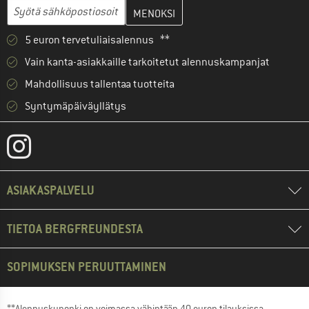
Anna sähköpostiosoitteesi ja luo seuraavassa vaiheessa asiakast
Sähköpostiosoite
5 euron tervetuliaisalennus **
Vain kanta-asiakkaille tarkoitetut alennuskampanjat
Mahdollisuus tallentaa tuotteita
Syntymäpäiväyllätys
ASIAKASPALVELU
TIETOA BERGFREUNDESTA
SOPIMUKSEN PERUUTTAMINEN
**Alennuskuponki on voimassa vähintään 40 euron tilauksissa