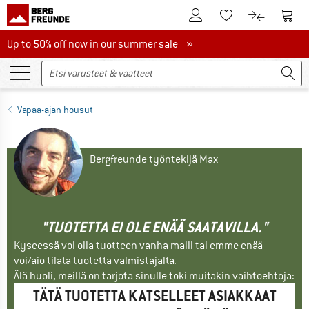
Tästä asiakastilille
Tästä
Tästä toivelistalle
Tästä tuott
Up to 50% off now in our summer sale
Up to 50% off now in our summer sale »
Vapaa-ajan housut
Bergfreunde työntekijä Max
"TUOTETTA EI OLE ENÄÄ SAATAVILLA."
Kyseessä voi olla tuotteen vanha malli tai emme enää
voi/aio tilata tuotetta valmistajalta.
Älä huoli, meillä on tarjota sinulle toki muitakin vaihtoehtoja:
TÄTÄ TUOTETTA KATSELLEET ASIAKKAAT