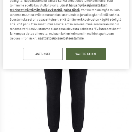
pääsyltä. Napsauttamalla Valitse kaikki annat suostumuksesi sille, että
toimimme edellä kuvatulla tavalla.
Jos et halua hyväksyä muita kuin
(0)
teknisesti välttämättömiä evästeitä, paina tästä
. Voit kuitenkin myös milloin
tahansa muuttaa evästeasetuksiasi asetuksista ja valita yksittäisiä luokkia.
Suostumuksesi on vapaaehtoinen, eikä tämän verkkosivuston käyttö edellytä
sitä. Voit peruuttaa suostumuksesi tai antaa sen ensimmäisen kerran milloin
tahansa verkkosivustomme alaosassa olevasta kohdasta ”Evästeasetukset”.
Tarkempaa tietoa aiheesta, mukaan lukien kolmansiin maihin tapahtuvan
tiedonsiirron riskit,
saattietosuojaselosteestamme
.
ASETUKSET
VALITSE KAIKKI