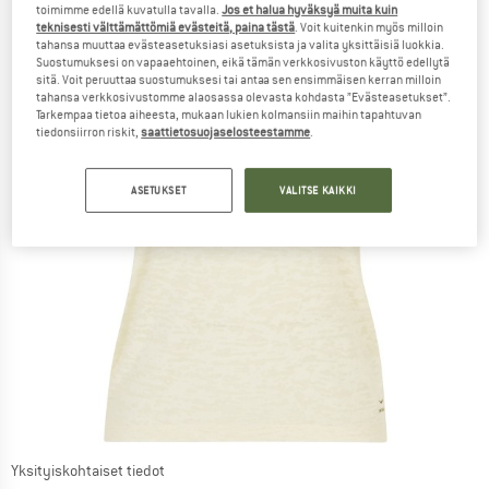
toimimme edellä kuvatulla tavalla.
Jos et halua hyväksyä muita kuin
teknisesti välttämättömiä evästeitä, paina tästä
. Voit kuitenkin myös milloin
tahansa muuttaa evästeasetuksiasi asetuksista ja valita yksittäisiä luokkia.
Suostumuksesi on vapaaehtoinen, eikä tämän verkkosivuston käyttö edellytä
sitä. Voit peruuttaa suostumuksesi tai antaa sen ensimmäisen kerran milloin
tahansa verkkosivustomme alaosassa olevasta kohdasta ”Evästeasetukset”.
Tarkempaa tietoa aiheesta, mukaan lukien kolmansiin maihin tapahtuvan
tiedonsiirron riskit,
saattietosuojaselosteestamme
.
ASETUKSET
VALITSE KAIKKI
Yksityiskohtaiset tiedot