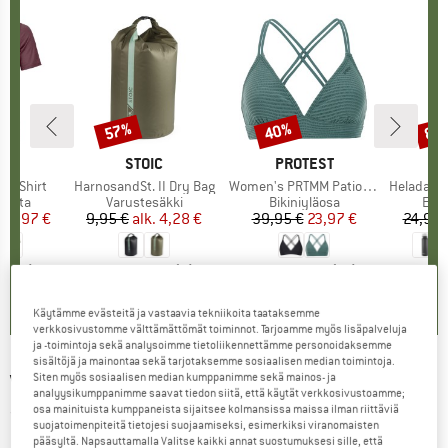
%
57%
40%
80
Alennus
Alennus
Alen
I
OX
MERKKI
STOIC
MERKKI
PROTEST
k T-Shirt
Tuote
HarnosandSt. II Dry Bag
Tuote
Women's PRTMM Patio Triangle
Tuote
HeladagenSt. Insulated
mä
apaita
Tuoteryhmä
Varustesäkki
Tuoteryhmä
Bikiniyläosa
Tuo
Eris
nta
ennettu hinta
62,97 €
9,95 €
alk.
Hinta
Alennettu hinta
4,28 €
39,95 €
Hinta
Alennettu hinta
23,97 €
24,95 
4,3
(
3
)
5,0
(
2
)
4,9
(
23
)
Käytämme evästeitä ja vastaavia tekniikoita taataksemme
verkkosivustomme välttämättömät toiminnot. Tarjoamme myös lisäpalveluja
ja -toimintoja sekä analysoimme tietoliikennettämme personoidaksemme
sisältöjä ja mainontaa sekä tarjotaksemme sosiaalisen median toimintoja.
VENICE BEACH
-
Siten myös sosiaalisen median kumppanimme sekä mainos- ja
Women's Ylvie Tank Top
analyysikumppanimme saavat tiedon siitä, että käytät verkkosivustoamme;
osa mainituista kumppaneista sijaitsee kolmansissa maissa ilman riittäviä
(0)
suojatoimenpiteitä tietojesi suojaamiseksi, esimerkiksi viranomaisten
pääsyltä. Napsauttamalla Valitse kaikki annat suostumuksesi sille, että