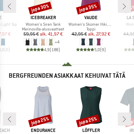
jopa 30%
jopa 35%
25
Alennus
Alennus
Alen
KI
MERKKI
MERKKI
MER
E
ICEBREAKER
VAUDE
LA 
Tuote
Tuote
Tuot
Light Top
Women's Siren Tank
Women's Skomer Hiking Top
Wome
eryhmä
Tuoteryhmä
Tuoteryhmä
Merinovilla-alusvaatteet
Toppi
nta
ennettu hinta
Hinta
Alennettu hinta
Hinta
Alennettu hinta
7,97 €
59,95 €
alk.
41,97 €
42,95 €
alk.
27,92 €
44,9
+
4
0,0
(
0
)
4,9
(
188
)
5,0
(
9
)
BERGFREUNDEN ASIAKKAAT KEHUIVAT TÄTÄ
jopa 25%
jopa 25%
jop
Alennus
Alennus
Alen
MERKKI
MERKKI
M
BEACH
ENDURANCE
LÖFFLER
IR