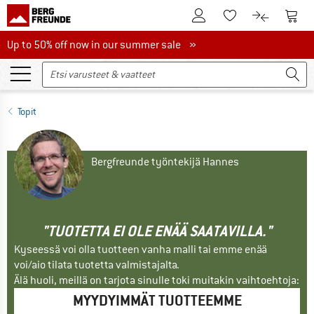
Tästä asiakastilille
Tästä
Tästä toivelistalle
Tästä tuott
Up to 50% off now in our summer sale
Up to 50% off now in our summer sale »
Topit
Bergfreunde työntekijä Hannes
"TUOTETTA EI OLE ENÄÄ SAATAVILLA."
Kyseessä voi olla tuotteen vanha malli tai emme enää
voi/aio tilata tuotetta valmistajalta.
Älä huoli, meillä on tarjota sinulle toki muitakin vaihtoehtoja:
MYYDYIMMÄT TUOTTEEMME