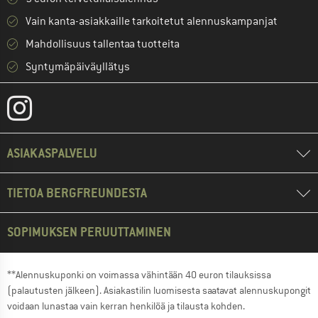
Vain kanta-asiakkaille tarkoitetut alennuskampanjat
Mahdollisuus tallentaa tuotteita
Syntymäpäiväyllätys
ASIAKASPALVELU
TIETOA BERGFREUNDESTA
SOPIMUKSEN PERUUTTAMINEN
**Alennuskuponki on voimassa vähintään 40 euron tilauksissa
(palautusten jälkeen). Asiakastilin luomisesta saatavat alennuskupongit
voidaan lunastaa vain kerran henkilöä ja tilausta kohden.