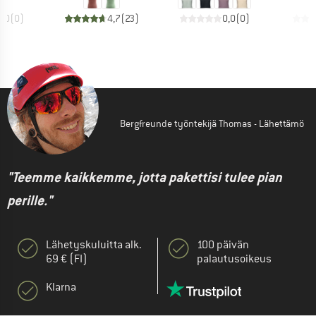
0,0
(
0
)
4,7
(
23
)
0,0
(
0
)
Bergfreunde työntekijä Thomas - Lähettämö
"Teemme kaikkemme, jotta pakettisi tulee pian
perille."
Lähetyskuluitta alk.
100 päivän
69 € (FI)
palautusoikeus
Klarna