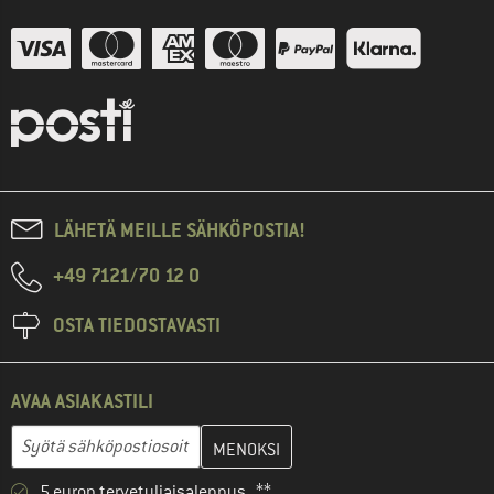
LÄHETÄ MEILLE SÄHKÖPOSTIA!
+49 7121/70 12 0
OSTA TIEDOSTAVASTI
AVAA ASIAKASTILI
Anna sähköpostiosoitteesi ja luo seuraavassa vaiheessa asiakast
Sähköpostiosoite
5 euron tervetuliaisalennus **