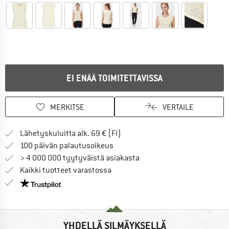
EI ENÄÄ TOIMITETTAVISSA
MERKITSE
VERTAILE
Löydä toimitustiedot täältä! A
Lähetyskuluitta alk. 69 € (FI)
Siirry palautusoikeuteen täältä A
100 päivän palautusoikeus
> 4 000 000 tyytyväistä asiakasta
Kaikki tuotteet varastossa
Meillä on Trustpilot -sertifiointi - lue lisää tästä!
YHDELLÄ SILMÄYKSELLÄ