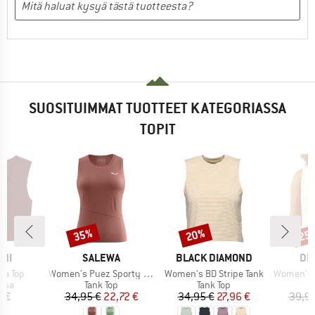
SUOSITUIMMAT TUOTTEET KATEGORIASSA
TOPIT
35%
20%
25
Alennus
Alennus
Alen
I
MERKKI
MERKKI
ME
INI
SALEWA
BLACK DIAMOND
DE
Tuote
Tuote
Tuote
ea Top
Women's Puez Sporty Dry Tank
Women's BD Stripe Tank
Women's To
hmä
Tuoteryhmä
Tuoteryhmä
äosa
Tank Top
Tank Top
nta
Hinta
Alennettu hinta
Hinta
Alennettu hinta
5 €
34,95 €
22,72 €
34,95 €
27,96 €
39,95