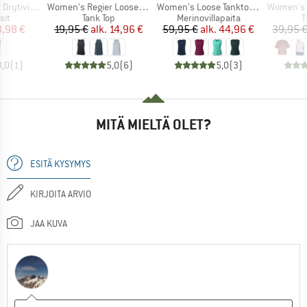
Tuote
Tuote
Tuote
hed Tights 1/1
Women's Regier Loose Fit Top
Women's Loose Tanktop Merino-Tencel
Women's S
yhmä
Tuoteryhmä
Tuoteryhmä
T
sit
Tank Top
Merinovillapaita
T
nta
ennettu hinta
Hinta
Alennettu hinta
Hinta
Alennettu hinta
3,98 €
19,95 €
alk.
14,96 €
59,95 €
alk.
44,96 €
39,95 
3,0
(
1
)
5,0
(
6
)
5,0
(
3
)
MITÄ MIELTÄ OLET?
ESITÄ KYSYMYS
KIRJOITA ARVIO
JAA KUVA