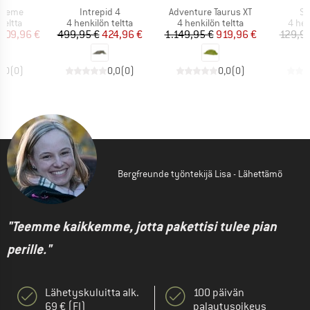
Tuote
Tuote
Tu
xtreme
Intrepid 4
Adventure Taurus XT
Se
ä
Tuoteryhmä
Tuoteryhmä
Tuot
teltta
4 henkilön teltta
4 henkilön teltta
4 hen
nta
ennettu hinta
Hinta
Alennettu hinta
Hinta
Alennettu hinta
.709,96 €
499,95 €
424,96 €
1.149,95 €
919,96 €
129,95
0,0
(
0
)
0,0
(
0
)
0,0
(
0
)
Bergfreunde työntekijä Lisa - Lähettämö
"Teemme kaikkemme, jotta pakettisi tulee pian
perille."
Lähetyskuluitta alk.
100 päivän
69 € (FI)
palautusoikeus