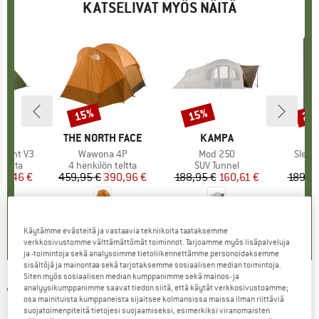
KATSELIVAT MYÖS NÄITÄ
15%
15%
25
Alennus
Alennus
Alen
KKI
MERKKI
THE NORTH FACE
MERKKI
KAMPA
M
O
n Tent V3
Tuote
Wawona 4P
Tuote
Mod 250
Tuote
Sleep
ä
teltta
Tuoteryhmä
4 henkilön teltta
Tuoteryhmä
SUV Tunnel
T
Re
nta
ennettu hinta
33,46 €
459,95 €
Hinta
Alennettu hinta
390,96 €
188,95 €
Hinta
Alennettu hinta
160,61 €
189,95
0,0
(
0
)
0,0
(
0
)
0,0
(
0
)
Käytämme evästeitä ja vastaavia tekniikoita taataksemme
verkkosivustomme välttämättömät toiminnot. Tarjoamme myös lisäpalveluja
ja -toimintoja sekä analysoimme tietoliikennettämme personoidaksemme
sisältöjä ja mainontaa sekä tarjotaksemme sosiaalisen median toimintoja.
Siten myös sosiaalisen median kumppanimme sekä mainos- ja
analyysikumppanimme saavat tiedon siitä, että käytät verkkosivustoamme;
VANGO
-
Joro Air 450 Sentinel Eco Dura
osa mainituista kumppaneista sijaitsee kolmansissa maissa ilman riittäviä
suojatoimenpiteitä tietojesi suojaamiseksi, esimerkiksi viranomaisten
Package - 4 henkilön teltta