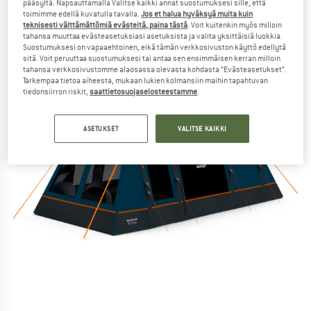
pääsyltä. Napsauttamalla Valitse kaikki annat suostumuksesi sille, että
toimimme edellä kuvatulla tavalla.
Jos et halua hyväksyä muita kuin
(0)
teknisesti välttämättömiä evästeitä, paina tästä
. Voit kuitenkin myös milloin
tahansa muuttaa evästeasetuksiasi asetuksista ja valita yksittäisiä luokkia.
Suostumuksesi on vapaaehtoinen, eikä tämän verkkosivuston käyttö edellytä
sitä. Voit peruuttaa suostumuksesi tai antaa sen ensimmäisen kerran milloin
tahansa verkkosivustomme alaosassa olevasta kohdasta ”Evästeasetukset”.
Tarkempaa tietoa aiheesta, mukaan lukien kolmansiin maihin tapahtuvan
tiedonsiirron riskit,
saattietosuojaselosteestamme
.
ASETUKSET
VALITSE KAIKKI