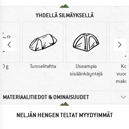
YHDELLÄ SILMÄYKSELLÄ
00 g
Tunneliteltta
Useampia
Ko
sisäänkäyntejä
vuod
maku
MATERIAALITIEDOT & OMINAISUUDET
NELJÄN HENGEN TELTAT MYYDYIMMÄT