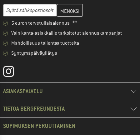
Anna sähköpostiosoitteesi ja luo seuraavassa vaiheessa asiakast
Sähköpostiosoite
5 euron tervetuliaisalennus **
Vain kanta-asiakkaille tarkoitetut alennuskampanjat
Mahdollisuus tallentaa tuotteita
Syntymäpäiväyllätys
ASIAKASPALVELU
TIETOA BERGFREUNDESTA
SOPIMUKSEN PERUUTTAMINEN