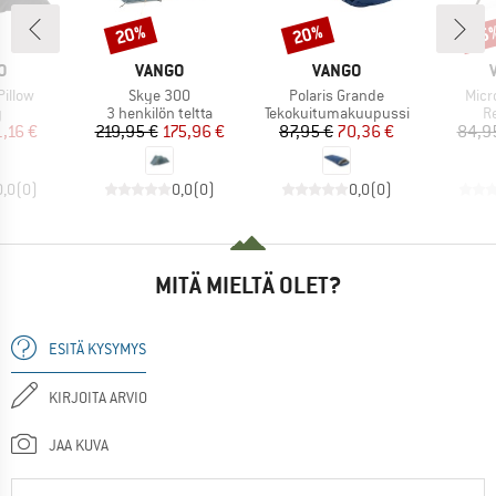
20%
20%
25
Alennus
Alennus
Alen
KI
MERKKI
MERKKI
O
VANGO
VANGO
Tuote
Tuote
Tuot
illow
Skye 300
Polaris Grande
Micr
eryhmä
Tuoteryhmä
Tuoteryhmä
T
y
3 henkilön teltta
Tekokuitumakuupussi
Re
nta
ennettu hinta
Hinta
Alennettu hinta
Hinta
Alennettu hinta
1,16 €
219,95 €
175,96 €
87,95 €
70,36 €
84,9
0,0
(
0
)
0,0
(
0
)
0,0
(
0
)
MITÄ MIELTÄ OLET?
ESITÄ KYSYMYS
KIRJOITA ARVIO
JAA KUVA