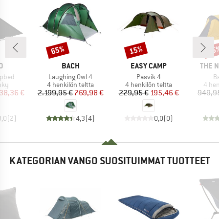
65%
15%
15
Alennus
Alennus
Alen
KI
MERKKI
MERKKI
MERK
O
BACH
EASY CAMP
THE 
Tuote
Tuote
Tu
pbed
Laughing Owl 4
Pasvik 4
B
hmä
Tuoteryhmä
Tuoteryhmä
Tuot
nky
4 henkilön teltta
4 henkilön teltta
4 hen
nta
ennettu hinta
Hinta
Alennettu hinta
Hinta
Alennettu hinta
38,36 €
2.199,95 €
769,98 €
229,95 €
195,46 €
949,9
3,0
(
2
)
4,3
(
4
)
0,0
(
0
)
KATEGORIAN VANGO SUOSITUIMMAT TUOTTEET