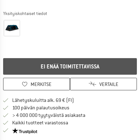
Yksityiskohtaiset tiedot
EI ENÄÄ TOIMITETTAVISSA
MERKITSE
VERTAILE
Löydä toimitustiedot täältä! A
Lähetyskuluitta alk. 69 € (FI)
Siirry palautusoikeuteen täältä A
100 päivän palautusoikeus
> 4 000 000 tyytyväistä asiakasta
Kaikki tuotteet varastossa
Meillä on Trustpilot -sertifiointi - lue lisää tästä!