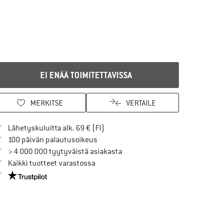
EI ENÄÄ TOIMITETTAVISSA
MERKITSE
VERTAILE
Löydä toimitustiedot täältä! Avaut
Lähetyskuluitta alk. 69 € (FI)
Siirry palautusoikeuteen täältä Avau
100 päivän palautusoikeus
> 4 000 000 tyytyväistä asiakasta
Kaikki tuotteet varastossa
Meillä on Trustpilot -sertifiointi - lue lisää tästä!