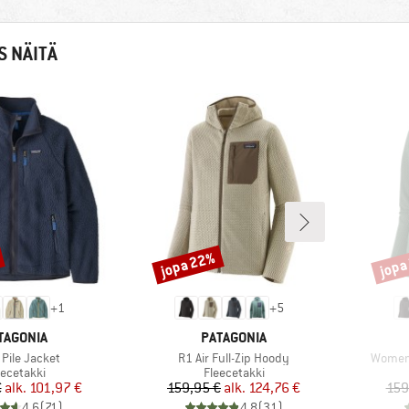
S NÄITÄ
jopa 22%
jopa
Alennus
Alenn
+
1
+
5
RKKI
MERKKI
TAGONIA
PATAGONIA
Tuote
Tuote
 Pile Jacket
R1 Air Full-Zip Hoody
Women'
oteryhmä
Tuoteryhmä
eecetakki
Fleecetakki
Hinta
Alennettu hinta
Hinta
Alennettu hinta
€
alk.
101,97 €
159,95 €
alk.
124,76 €
159
4,6
(
71
)
4,8
(
31
)