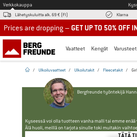
Tästä siirtyäksesi
Verkkokauppa
Kys
Löyd
Lähetyskuluitta alk. 69 € (FI)
Klarna
Up to 50% off now in our summer sale
Vaatteet
Kengät
Varusteet
Kotisivu
/
Ulkoiluvaatteet
/
Ulkoilutakit
/
Fleecetakit
/
Gir
Bergfreunde työntekijä Han
Kyseessä voi olla tuotteen vanha malli tai emme enää vo
Älä huoli, meillä on tarjota sinulle toki muitakin vaihto
TÄTÄ T