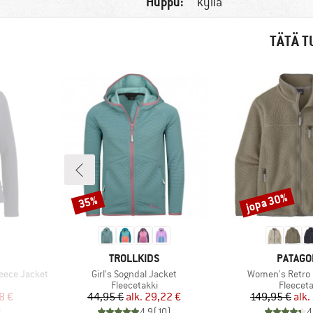
Huppu:
kyllä
TÄTÄ T
jopa 30%
35%
Alennus
Alennus
MERKKI
MERKKI
TROLLKIDS
PATAGO
Tuote
Tuote
eece Jacket
Girl's Sogndal Jacket
Women's Retro P
Tuoteryhmä
Tuotery
Fleecetakki
Fleeceta
tu hinta
Hinta
Alennettu hinta
Hi
Al
8 €
44,95 €
alk.
29,22 €
149,95 €
alk.
)
4,9
(
10
)
4