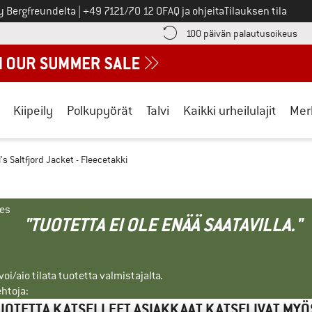
Soita meille
y Bergfreundelta
|
+49 7121/70 12 0
FAQ ja ohjeita
Tilauksen tila
ä maksutiedot täältä! Avautuu tietokentässä
Sii
100 päivän palautusoikeus
Kiipeily
Polkupyörät
Talvi
Kaikki urheilulajit
Mer
l's Saltfjord Jacket - Fleecetakki
nes
"TUOTETTA EI OLE ENÄÄ SAATAVILLA."
i/aio tilata tuotetta valmistajalta.
ehtoja:
UOTETTA KATSELLEET ASIAKKAAT KATSELIVAT MYÖ