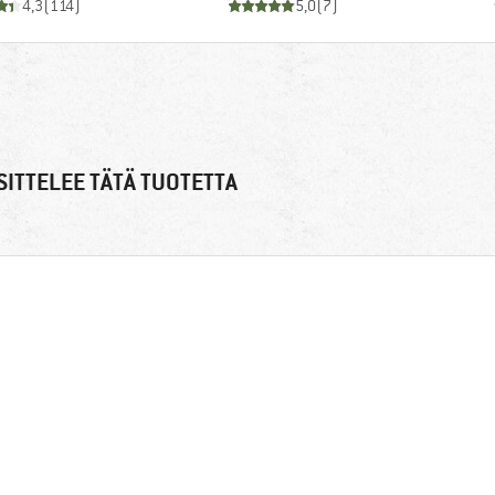
4,3
(
114
)
5,0
(
7
)
ITTELEE TÄTÄ TUOTETTA