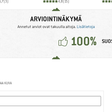
4,7
(
3
)
4,8
(
15
)
ARVIOINTINÄKYMÄ
Annetut arviot ovat takuulla aitoja.
Lisätietoja
100%
SUOS
AA KUVA