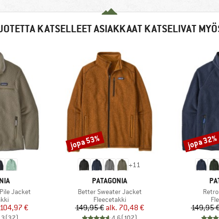
UOTETTA KATSELLEET ASIAKKAAT KATSELIVAT MYÖ
jopa 53%
jopa 32%
Alennus
Alennus
+
11
MERKKI
ME
NIA
PATAGONIA
PA
Tuote
Tuote
ile Jacket
Better Sweater Jacket
Retro
hmä
Tuoteryhmä
Tu
kki
Fleecetakki
Fl
nta
ennettu hinta
Hinta
Alennettu hinta
104,97 €
149,95 €
alk.
70,48 €
149,95 
,3
(
37
)
4,6
(
107
)