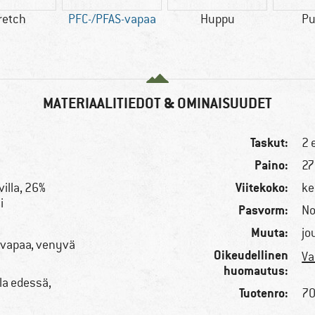
retch
PFC-/PFAS-vapaa
Huppu
Pu
MATERIAALITIEDOT & OMINAISUUDET
Taskut:
2 
Paino:
27
Viitekoko:
illa, 26%
ke
i
Pasvorm:
No
Muuta:
jo
-vapaa, venyvä
Oikeudellinen
Va
huomautus:
la edessä,
Tuotenro:
70