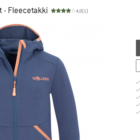
et - Fleecetakki
4,0
(1)