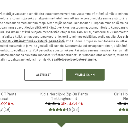
steitä ja vastaavia tekniikoita taataksemme verkkosivustomme välttämättömät toiminnot
veluja ja -toimintoja sekä analysoimme tietoliikennettämme personoidaksemme sisältöjä ja
e sosiaalisen median toimintoja. Siten myös sosiaalisen median kumppanimme sekä mainos
panimme saavat tiedon siitä, että käytät verkkosivustoamme; osa mainituista kumppaneist
maissa ilman riittäviä suojatoimenpiteitä tietojesi suojaamiseksi, esimerkiksi viranomaist
la Valitse kaikki annat suostumuksesi sille, että toimimme edellä kuvatulla tavalla.
Jos et 
knisesti välttämättömiä evästeitä, paina tästä
. Voit kuitenkin myös milloin tahansa muuttaa
siasi asetuksista ja valita yksittäisiä luokkia. Suostumuksesi on vapaaehtoinen, eikä tämä
on käyttö edellytä sitä. Voit peruuttaa suostumuksesi tai antaa sen ensimmäisen kerran mil
omme alaosassa olevasta kohdasta ”Evästeasetukset”. Tarkempaa tietoa aiheesta, mukaan
ihin tapahtuvan tiedonsiirron riskit,
saattietosuojaselosteestamme
.
35%
35%
Alennus
Alennus
ASETUKSET
VALITSE KAIKKI
+
3
+
1
IDS
MERKKI
TROLLKIDS
ME
TR
p Off Pants
Tuote
Kid's Nordfjord Zip-Off Pants
Tuote
Girl's H
mä
ousut
Tuoteryhmä
Trekkinghousut
Tu
Fl
nta
ennettu hinta
27,48 €
49,95 €
alk.
Hinta
Alennettu hinta
32,47 €
39,95
,7
(
19
)
4,9
(
33
)