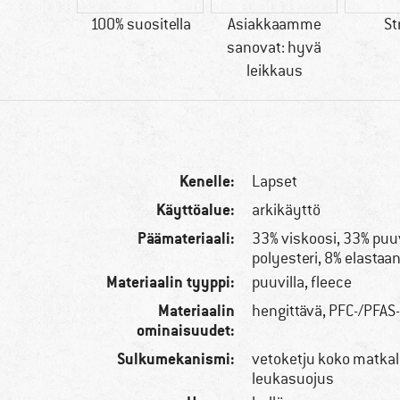
70 g
100% suositella
Asiakkaamme
St
sanovat: hyvä
leikkaus
Kenelle:
Lapset
Käyttöalue:
arkikäyttö
Päämateriaali:
33% viskoosi, 33% puuv
polyesteri, 8% elastaan
Materiaalin tyyppi:
puuvilla, fleece
Materiaalin
hengittävä, PFC-/PFAS
ominaisuudet:
Sulkumekanismi:
vetoketju koko matkal
leukasuojus