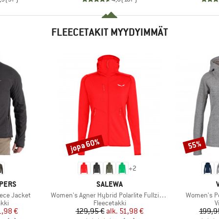
FLEECETAKIT MYYDYIMMÄT
jopa 60%
55%
Alennus
Alennus
+
2
MERKKI
PERS
SALEWA
Tuote
Tuote
eece Jacket
Women's Agner Hybrid Polarlite Fullzip Hoody
Women's Pe
hmä
Tuoteryhmä
T
kki
Fleecetakki
V
nta
ennettu hinta
Hinta
Alennettu hinta
1,98 €
129,95 €
alk.
51,98 €
199,9