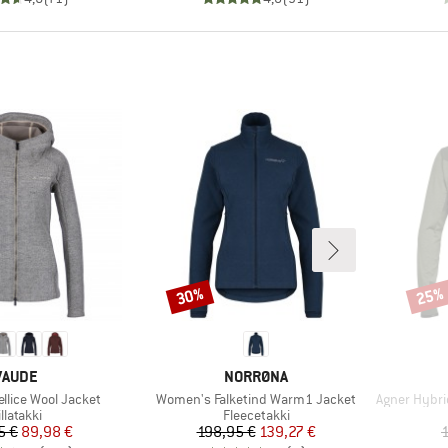
30%
25%
Alennus
Alenn
MERKKI
MERKKI
VAUDE
NORRØNA
Tuote
Tuote
llice Wool Jacket
Women's Falketind Warm1 Jacket
Agner Hybrid Po
uoteryhmä
Tuoteryhmä
illatakki
Fleecetakki
Hinta
Alennettu hinta
Hinta
Alennettu hinta
5 €
89,98 €
198,95 €
139,27 €