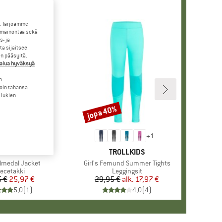
. Tarjoamme
 mainontaa sekä
- ja
a sijaitsee
en pääsyltä.
halua hyväksyä
n
loin tahansa
 lukien
jopa 40%
Alennus
+
1
RKKI
OLLKIDS
MERKKI
TROLLKIDS
olmedal Jacket
Tuote
Girl's Femund Summer Tights
oteryhmä
eecetakki
Tuoteryhmä
Leggingsit
 €
Hinta
Alennettu hinta
25,97 €
29,95 €
alk.
Hinta
Alennettu hinta
17,97 €
5,0
(
1
)
4,0
(
4
)