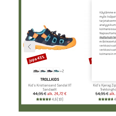
Käytämme evä
myös lisäpal
tarjotaksemm
analyysikump
kolmansissa 
Napsauttamal
muita kuin te
evästeasetuk
verkkosivust
verkkosivust
kolmansiin ma
jopa 45%
jopa 50%
Alennus
Alennus
+
2
MERKKI
TROLLKIDS
MERKKI
TROLLK
Tuote
Kid's Kristiansand Sandal XT
Tuote
Kid's Kjerag Zi
Tuoteryhmä
Sandaalit
Tuoteryh
Trekkingh
44,95 €
alk.
Hinta
Alennettu hinta
24,72 €
54,95 €
alk.
Hi
Al
4,6
(
10
)
4