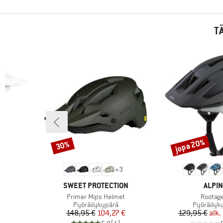
T
jopa 20%
30%
Alennus
Alennus
+
3
MERKKI
MERK
SWEET PROTECTION
ALPIN
Tuote
Tuote
Primer Mips Helmet
Rootag
Tuoteryhmä
Tuoteryh
Pyöräilykypärä
Pyöräilyk
tu hinta
Hinta
Alennettu hinta
Hi
Al
 €
148,95 €
104,27 €
129,95 €
alk.