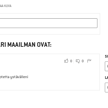
AA KUVA
RI MAAILMAN OVAT:
S
0
0
uotetta ystävälleni
L