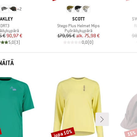
+
2
ERKKI
MERKKI
ME
AKLEY
SCOTT
SW
Tuote
Tuote
T
DRT3
Stego Plus Helmet Mips
R
eryhmä
Tuoteryhmä
äilykypärä
Pyöräilykypärä
Hinta
Alennettu hinta
Hinta
Alennettu hinta
5 €
90,97 €
179,95 €
alk.
75,98 €
98
5,0
(
3
)
0,0
(
0
)
NÄITÄ
jopa 10%
15%
Alennus
Alenn