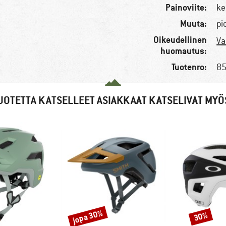
Painoviite:
ke
Muuta:
pi
Oikeudellinen
Va
huomautus:
Tuotenro:
85
UOTETTA KATSELLEET ASIAKKAAT KATSELIVAT MYÖ
jopa 30%
30%
Alennus
Alennus