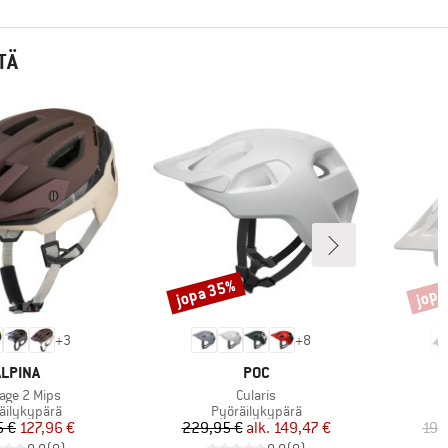
TÄ
jopa 35%
jopa
Alennus
Alenn
+
3
+
8
ERKKI
MERKKI
ALPINA
POC
e
Tuote
age 2 Mips
Cularis
eryhmä
Tuoteryhmä
äilykypärä
Pyöräilykypärä
Hinta
Alennettu hinta
Hinta
Alennettu hinta
5 €
127,96 €
229,95 €
alk.
149,47 €
199