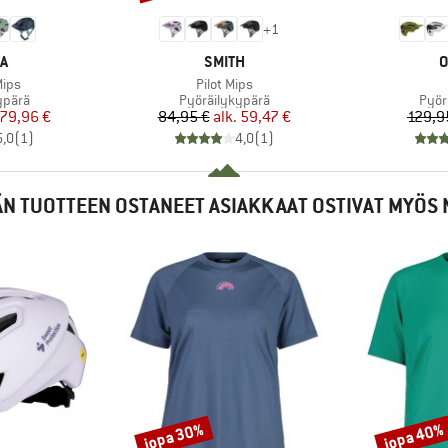
+
1
KI
MERKKI
M
A
SMITH
O
Tuote
Mips
Pilot Mips
mä
Tuoteryhmä
Tuot
ypärä
Pyöräilykypärä
Pyör
nta
ennettu hinta
Hinta
Alennettu hinta
79,96 €
84,95 €
alk.
59,47 €
129,9
5,0
(
1
)
4,0
(
1
)
N TUOTTEEN OSTANEET ASIAKKAAT OSTIVAT MYÖS 
jopa 30%
jopa 40%
Alennus
Alennus