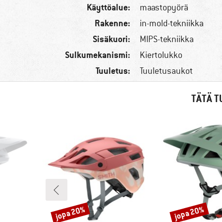
Käyttöalue:
maastopyörä
Rakenne:
in-mold-tekniikka
Sisäkuori:
MIPS-tekniikka
Sulkumekanismi:
Kiertolukko
Tuuletus:
Tuuletusaukot
TÄTÄ T
jopa 20%
jopa 20%
Alennus
Alennus