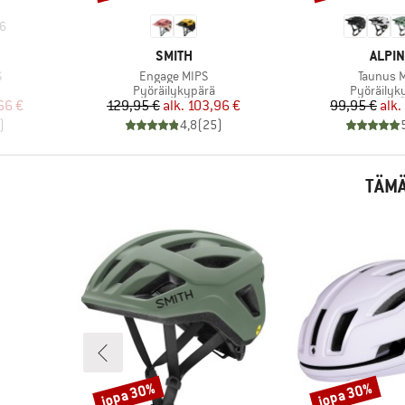
6
MERKKI
MERK
SMITH
ALPIN
Tuote
Tuote
S
Engage MIPS
Taunus 
Tuoteryhmä
Tuoteryh
Pyöräilykypärä
Pyöräilyk
tu hinta
Hinta
Alennettu hinta
Hi
Al
66 €
129,95 €
alk.
103,96 €
99,95 €
alk.
)
4,8
(
25
)
TÄMÄ
jopa 30%
jopa 30%
Alennus
Alennus