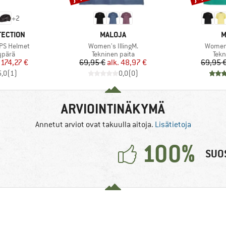
+
2
MERKKI
M
TECTION
MALOJA
M
Tuote
Tuote
IPS Helmet
Women's IllingM.
Women
mä
Tuoteryhmä
Tuo
ypärä
Tekninen paita
Tekn
nta
ennettu hinta
Hinta
Alennettu hinta
174,27 €
69,95 €
alk.
48,97 €
69,95 
5,0
(
1
)
0,0
(
0
)
ARVIOINTINÄKYMÄ
Annetut arviot ovat takuulla aitoja.
Lisätietoja
100%
SUOS