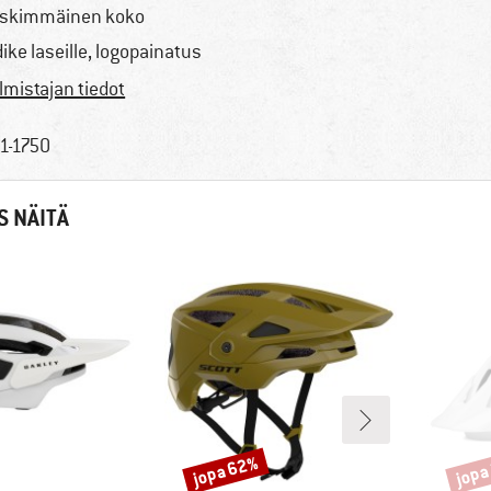
skimmäinen koko
dike laseille, logopainatus
lmistajan tiedot
1-1750
S NÄITÄ
jopa 62%
jopa
Alennus
Alenn