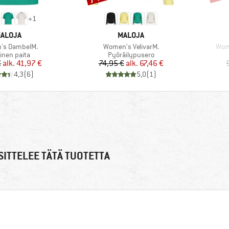
+
1
ERKKI
MERKKI
ALOJA
MALOJA
Tuote
Tuot
's DambelM.
Women's VelivarM.
Wome
teryhmä
Tuoteryhmä
inen paita
Pyöräilypusero
Hinta
Alennettu hinta
Hinta
Alennettu hinta
€
alk.
41,97 €
74,95 €
alk.
67,46 €
4,3
(
6
)
5,0
(
1
)
ITTELEE TÄTÄ TUOTETTA