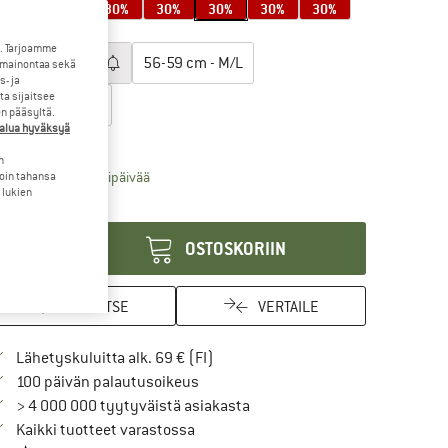
30%
30%
30%
30%
30%
30%
30%
litse koko:
. Tarjoamme
53-56 cm - S/M
56-59 cm - M/L
 mainontaa sekä
- ja
a sijaitsee
59-61 cm - L/XL
en pääsyltä.
halua hyväksyä
okotaulukko
n
Linkki avautuu tietokentässä ja sisältää suurikoko
imitusaika: 6-8 arkipäivää
loin tahansa
 lukien
ärä:
OSTOSKORIIN
MERKITSE
VERTAILE
Löydä toimitustiedot täältä! Avaut
Lähetyskuluitta alk. 69 € (FI)
Siirry palautusoikeuteen täältä Avau
100 päivän palautusoikeus
> 4 000 000 tyytyväistä asiakasta
Kaikki tuotteet varastossa