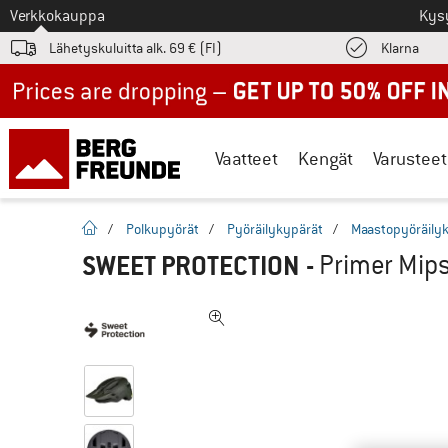
Tästä siirtyäksesi
Verkkokauppa
Kys
Löyd
Lähetyskuluitta alk. 69 € (FI)
Klarna
Up to 50% off now in our summer sale
Vaatteet
Kengät
Varusteet
Kotisivu
/
Polkupyörät
/
Pyöräilykypärät
/
Maastopyöräily
SWEET PROTECTION
-
Primer Mips