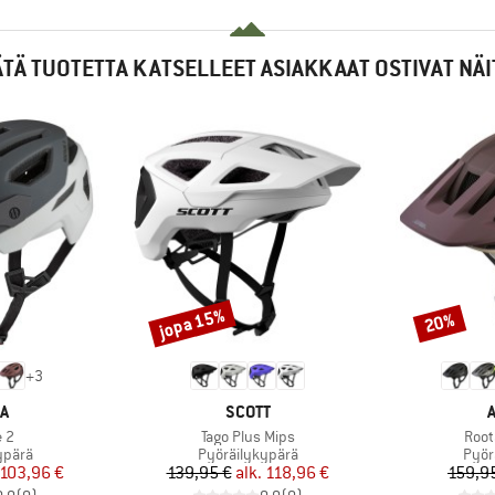
ÄTÄ TUOTETTA KATSELLEET ASIAKKAAT OSTIVAT NÄI
jopa 15%
20%
Alennus
Alennus
+
3
KI
MERKKI
M
A
SCOTT
Tuote
Tuot
e 2
Tago Plus Mips
Root
mä
Tuoteryhmä
Tuot
ypärä
Pyöräilykypärä
Pyör
nta
ennettu hinta
Hinta
Alennettu hinta
103,96 €
139,95 €
alk.
118,96 €
159,9