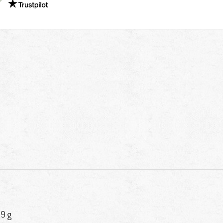
Meillä on Trustpilot -sertifiointi - lue lisää tästä!
9 g