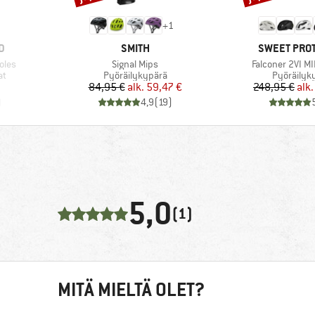
+
1
MERKKI
MERKKI
D
SMITH
SWEET PRO
Tuote
Tuote
oles
Signal Mips
Falconer 2VI M
Tuoteryhmä
Tuoteryh
at
Pyöräilykypärä
Pyöräilyk
Hinta
Alennettu hinta
Hi
Al
84,95 €
alk.
59,47 €
248,95 €
alk.
)
4,9
(
19
)
5,0
(1)
MITÄ MIELTÄ OLET?