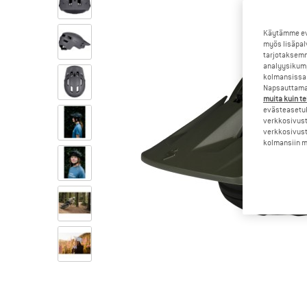
Käytämme evä
myös lisäpal
tarjotaksemm
analyysikump
kolmansissa 
Napsauttamal
muita kuin te
evästeasetuk
verkkosivust
verkkosivust
kolmansiin ma