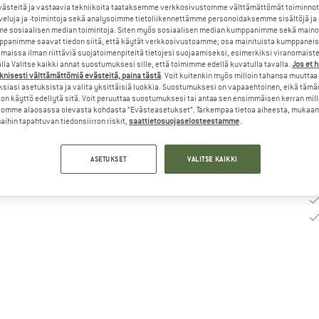
steitä ja vastaavia tekniikoita taataksemme verkkosivustomme välttämättömät toiminnot
To
veluja ja -toimintoja sekä analysoimme tietoliikennettämme personoidaksemme sisältöjä ja
e sosiaalisen median toimintoja. Siten myös sosiaalisen median kumppanimme sekä mainos
Mä
panimme saavat tiedon siitä, että käytät verkkosivustoamme; osa mainituista kumppaneist
maissa ilman riittäviä suojatoimenpiteitä tietojesi suojaamiseksi, esimerkiksi viranomaist
la Valitse kaikki annat suostumuksesi sille, että toimimme edellä kuvatulla tavalla.
Jos et 
knisesti välttämättömiä evästeitä, paina tästä
. Voit kuitenkin myös milloin tahansa muuttaa
siasi asetuksista ja valita yksittäisiä luokkia. Suostumuksesi on vapaaehtoinen, eikä tämä
on käyttö edellytä sitä. Voit peruuttaa suostumuksesi tai antaa sen ensimmäisen kerran mil
omme alaosassa olevasta kohdasta ”Evästeasetukset”. Tarkempaa tietoa aiheesta, mukaan
ihin tapahtuvan tiedonsiirron riskit,
saattietosuojaselosteestamme
.
ASETUKSET
VALITSE KAIKKI