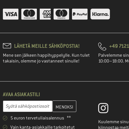
LÄHETÄ MEILLE SÄHKÖPOSTIA!
+49 7121
Mene sen jälkeen happihyppelylle. Kun tulet
Palvelemme sin
takaisin, olemme jo vastanneet sinulle!
10:00–18:00. M
AVAA ASIAKASTILI
Anna sähköpostiosoitteesi ja luo seuraavassa vaiheessa asiakast
Sähköpostiosoite
5 euron tervetuliaisalennus **
Kuulemme sinus
Vain kanta-asiakkaille tarkoitetut
kiinnostaa meit