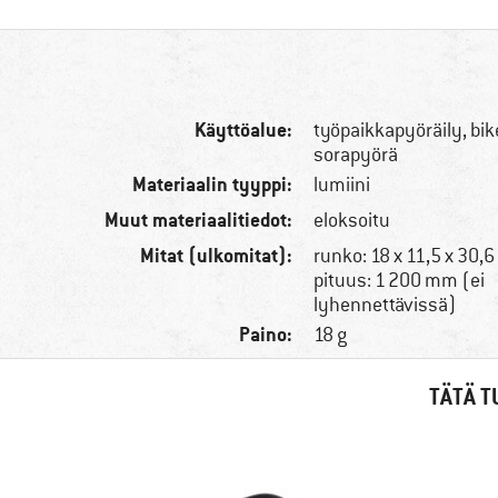
Käyttöalue:
työpaikkapyöräily, bi
sorapyörä
Materiaalin tyyppi:
lumiini
Muut materiaalitiedot:
eloksoitu
Mitat (ulkomitat):
runko: 18 x 11,5 x 30,
pituus: 1 200 mm (ei
lyhennettävissä)
Paino:
18 g
TÄTÄ T