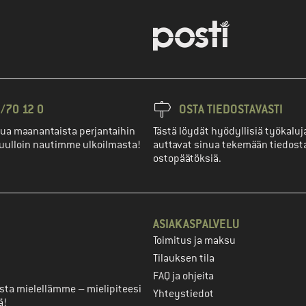
/70 12 0
OSTA TIEDOSTAVASTI
ua maanantaista perjantaihin
Tästä löydät hyödyllisiä työkaluja
uulloin nautimme ulkoilmasta!
auttavat sinua tekemään tiedost
ostopäätöksiä.
ASIAKASPALVELU
Toimitus ja maksu
ili
Tilauksen tila
FAQ ja ohjeita
ta mielellämme – mielipiteesi
Yhteystiedot
ä!