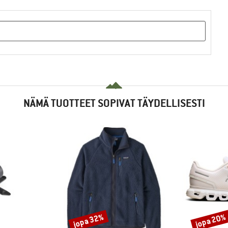
NÄMÄ TUOTTEET SOPIVAT TÄYDELLISESTI
jopa 32%
jopa 20%
Alennus
Alennus