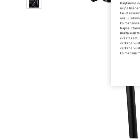
Käytämme evä
myös lisäpal
tarjotaksemm
analyysikump
kolmansissa 
Napsauttamal
muita kuin te
evästeasetuk
verkkosivust
verkkosivust
kolmansiin ma