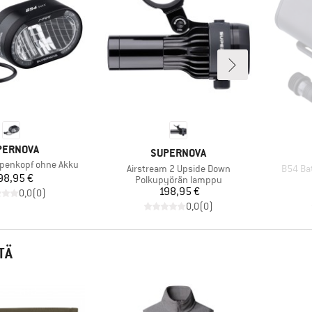
RKKI
PERNOVA
MERKKI
SUPERNOVA
penkopf ohne Akku
Tuote
Tuote
Airstream 2 Upside Down
B54 Bat
Hinta
98,95 €
Tuoteryhmä
Polkupyörän lamppu
Hinta
198,95 €
0,0
(
0
)
0,0
(
0
)
TÄ