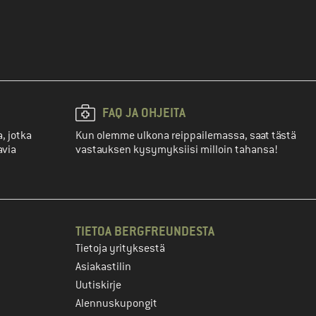
FAQ JA OHJEITA
, jotka
Kun olemme ulkona reippailemassa, saat tästä
avia
vastauksen kysymyksiisi milloin tahansa!
TIETOA BERGFREUNDESTA
Tietoja yrityksestä
Asiakastilin
Uutiskirje
Alennuskupongit