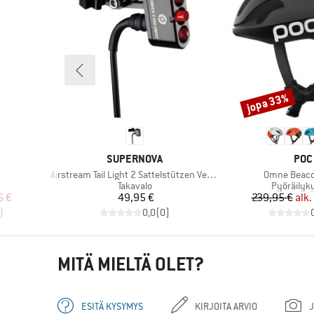
jopa 33%
Alennus
MERKKI
MER
SUPERNOVA
POC
Tuote
Tuote
Airstream Tail Light 2 Sattelstützen Version
Omne Beaco
Tuoteryhmä
Tuoteryh
Takavalo
Pyöräilyk
tu hinta
Hinta
Hi
Al
6 €
49,95 €
239,95 €
alk.
)
0,0
(
0
)
MITÄ MIELTÄ OLET?
ESITÄ KYSYMYS
KIRJOITA ARVIO
J