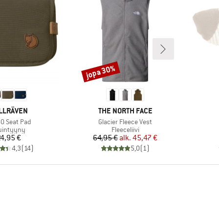
jopa 30%
Alennus
KKI
MERKKI
LLRÄVEN
THE NORTH FACE
Tuote
0 Seat Pad
Glacier Fleece Vest
oteryhmä
Tuoteryhmä
uintyyny
Fleeceliivi
Hinta
Hinta
Alennettu hinta
4,95 €
64,95 €
alk.
45,47 €
4,3
(
14
)
5,0
(
1
)