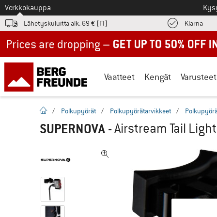
Tästä siirtyäksesi
Verkkokauppa
Kys
Löyd
Lähetyskuluitta alk. 69 € (FI)
Klarna
Up to 50% off now in our summer sale
Vaatteet
Kengät
Varusteet
Kotisivu
/
Polkupyörät
/
Polkupyörätarvikkeet
/
Polkupyörä
SUPERNOVA
-
Airstream Tail Ligh