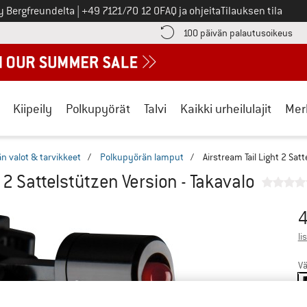
Soita meille
y Bergfreundelta
|
+49 7121/70 12 0
FAQ ja ohjeita
Tilauksen tila
ä maksutiedot täältä! Avautuu tietokentässä
Sii
100 päivän palautusoikeus
Kiipeily
Polkupyörät
Talvi
Kaikki urheilulajit
Mer
n valot & tarvikkeet
/
Polkupyörän lamput
/
Airstream Tail Light 2 Sat
t 2 Sattelstützen Version - Takavalo
4
Hi
li
Vä