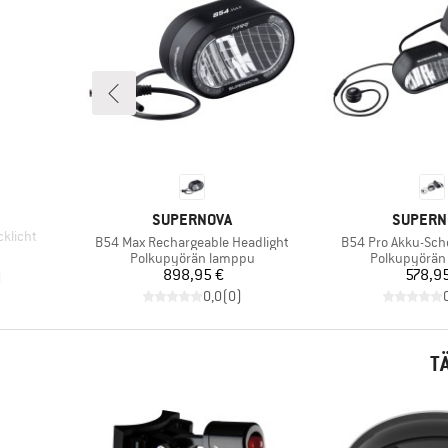
MERKKI
MERKKI
SUPERNOVA
SUPERN
cklicht
Tuote
Tuote
B54 Max Rechargeable Headlight
B54 Pro Akku-Sche
Tuoteryhmä
Tuoteryhmä
Polkupyörän lamppu
Polkupyörän
Hinta
Hi
898,95 €
578,95
)
0,0
(
0
)
T