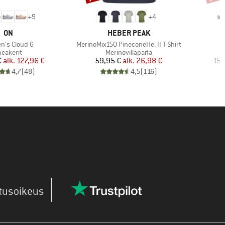
+
9
+
4
MERKKI
MERKKI
ON
HEBER PEAK
Tuote
's Cloud 6
MerinoMix150 PineconeHe. II T-Shirt
uoteryhmä
Tuoteryhmä
neakerit
Merinovillapaita
Hinta
Alennettu hinta
Hinta
Alennettu hinta
€
alk.
127,96 €
59,95 €
alk.
26,98 €
159
4,7
(
48
)
4,5
(
116
)
utusoikeus