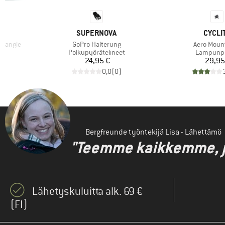
MERKKI
MERKK
SUPERNOVA
CYCLI
Tuote
Tuote
riangle
GoPro Halterung
Aero Mount
Tuoteryhmä
Tuoteryh
Polkupyörätelineet
Lampunpi
tu hinta
Hinta
Hi
€
24,95 €
29,95
)
0,0
(
0
)
Bergfreunde työntekijä Lisa - Lähettämö
"Teemme kaikkemme, jot
Lähetyskuluitta alk. 69 €
(FI)