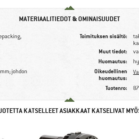
MATERIAALITIEDOT & OMINAISUUDET
Toimituksen sisältö:
kepacking,
ta
ka
Muut tiedot:
va
Huomautus:
hy
Oikeudellinen
6 mm; johdon
Va
huomautus:
Tuotenro:
87
UOTETTA KATSELLEET ASIAKKAAT KATSELIVAT MYÖ