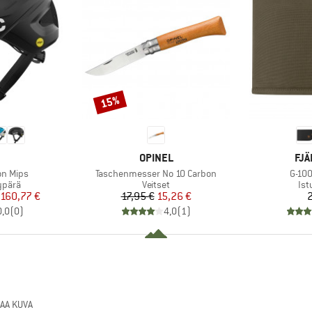
15%
Alennus
KKI
MERKKI
MER
OPINEL
FJÄ
Tuote
Tuote
n Mips
Taschenmesser No 10 Carbon
G-100
mä
Tuoteryhmä
Tu
ypärä
Veitset
Ist
nta
ennettu hinta
Hinta
Alennettu hinta
160,77 €
17,95 €
15,26 €
2
0,0
(
0
)
4,0
(
1
)
AA KUVA