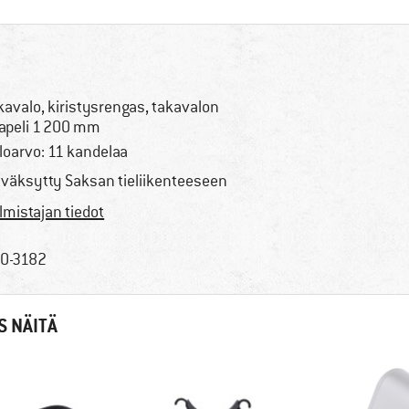
kavalo, kiristysrengas, takavalon
apeli 1 200 mm
loarvo: 11 kandelaa
väksytty Saksan tieliikenteeseen
lmistajan tiedot
0-3182
S NÄITÄ