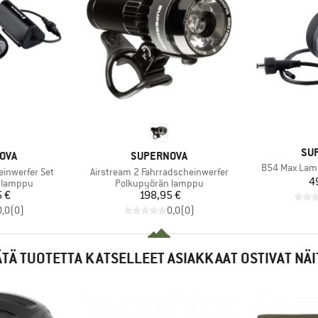
ME
SU
MERKKI
OVA
SUPERNOVA
Tuote
B54 Max Lam
Tuote
inwerfer Set
Airstream 2 Fahrradscheinwerfer
4
Tuoteryhmä
 lamppu
Polkupyörän lamppu
nta
Hinta
 €
198,95 €
0,0
(
0
)
0,0
(
0
)
ÄTÄ TUOTETTA KATSELLEET ASIAKKAAT OSTIVAT NÄI