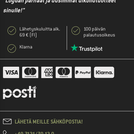
"Löydän parhaat ja uusimmat ulkoilutuotteet
sinulle!"
Lähetyskuluitta alk.
100 päivän
69 € (FI)
palautusoikeus
Klarna
LÄHETÄ MEILLE SÄHKÖPOSTIA!
+49 7121/70 12 0