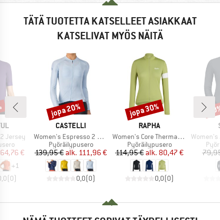
TÄTÄ TUOTETTA KATSELLEET ASIAKKAAT
KATSELIVAT MYÖS NÄITÄ
%
jopa 20%
jopa 30%
10
Alennus
Alennus
Alen
MERKKI
MERKKI
FUL
CASTELLI
RAPHA
Tuote
Tuote
Tuote
2 Jersey
Women's Espresso 2 Long Sleeve Jersey
Women's Core Thermal Long Sleeve Jersey
Women's Jers
mä
Tuoteryhmä
Tuoteryhmä
Tuot
usero
Pyöräilypusero
Pyöräilypusero
Pyör
nta
ennettu hinta
Hinta
Alennettu hinta
Hinta
Alennettu hinta
64,76 €
139,95 €
alk.
111,96 €
114,95 €
alk.
80,47 €
79,9
+
1
0,0
(
0
)
0,0
(
0
)
0,0
(
0
)