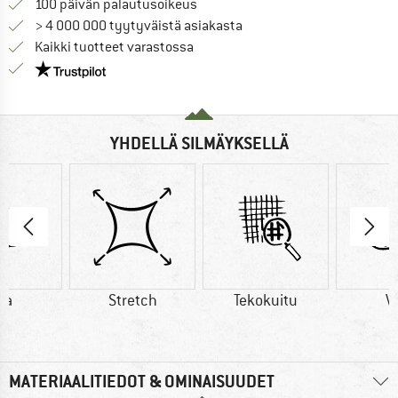
Siirry palautusoikeuteen täältä A
100 päivän palautusoikeus
> 4 000 000 tyytyväistä asiakasta
Kaikki tuotteet varastossa
Meillä on Trustpilot -sertifiointi - lue lisää tästä!
YHDELLÄ SILMÄYKSELLÄ
lla
Stretch
Tekokuitu
Vi
MATERIAALITIEDOT & OMINAISUUDET