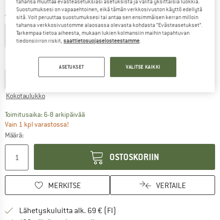
tahansa muuttaa evästeasetuksiasi asetuksista ja valita yksittäisiä luokkia.
Suostumuksesi on vapaaehtoinen, eikä tämän verkkosivuston käyttö edellytä
Väri:
Sand
sitä. Voit peruuttaa suostumuksesi tai antaa sen ensimmäisen kerran milloin
tahansa verkkosivustomme alaosassa olevasta kohdasta ”Evästeasetukset”.
Tarkempaa tietoa aiheesta, mukaan lukien kolmansiin maihin tapahtuvan
tiedonsiirron riskit,
saattietosuojaselosteestamme
.
60%
Koko:
M
ASETUKSET
VALITSE KAIKKI
XS
S
M
L
XL
XXL
Kokotaulukko
Linkki avautuu tietokentässä ja sisältää suuri
Toimitusaika: 6-8 arkipäivää
Vain 1 kpl varastossa!
Määrä:
OSTOSKORIIN
MERKITSE
VERTAILE
Löydä toimitustiedot täältä! A
Lähetyskuluitta alk. 69 € (FI)