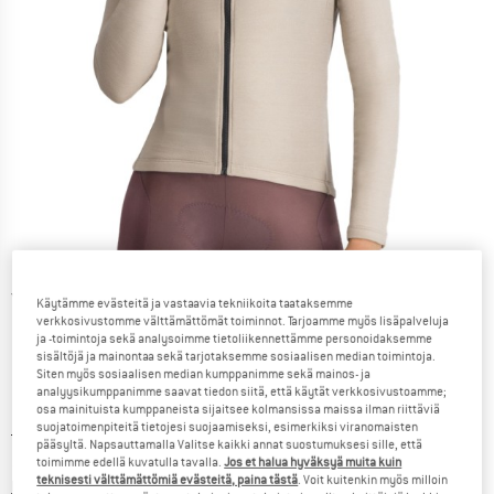
Yksityiskohtaiset tiedot
Käytämme evästeitä ja vastaavia tekniikoita taataksemme
verkkosivustomme välttämättömät toiminnot. Tarjoamme myös lisäpalveluja
ja -toimintoja sekä analysoimme tietoliikennettämme personoidaksemme
sisältöjä ja mainontaa sekä tarjotaksemme sosiaalisen median toimintoja.
Siten myös sosiaalisen median kumppanimme sekä mainos- ja
analyysikumppanimme saavat tiedon siitä, että käytät verkkosivustoamme;
osa mainituista kumppaneista sijaitsee kolmansissa maissa ilman riittäviä
suojatoimenpiteitä tietojesi suojaamiseksi, esimerkiksi viranomaisten
Alkuperäinen hinta :
Hinta:
149,95
€
pääsyltä. Napsauttamalla Valitse kaikki annat suostumuksesi sille, että
59,98
€
sis. alv
toimimme edellä kuvatulla tavalla.
Jos et halua hyväksyä muita kuin
teknisesti välttämättömiä evästeitä, paina tästä
. Voit kuitenkin myös milloin
Tietoa lähetyskuluista. Avautuu tietokentässä
lisätään Lähetyskulut