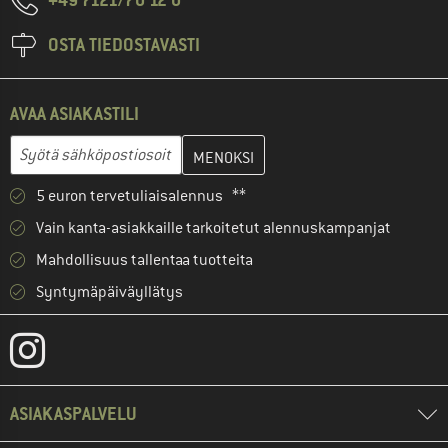
OSTA TIEDOSTAVASTI
AVAA ASIAKASTILI
Anna sähköpostiosoitteesi ja luo seuraavassa vaiheessa asiakast
Syötä sähköpostiosoitteesi...
5 euron tervetuliaisalennus **
Vain kanta-asiakkaille tarkoitetut alennuskampanjat
Mahdollisuus tallentaa tuotteita
Syntymäpäiväyllätys
ASIAKASPALVELU