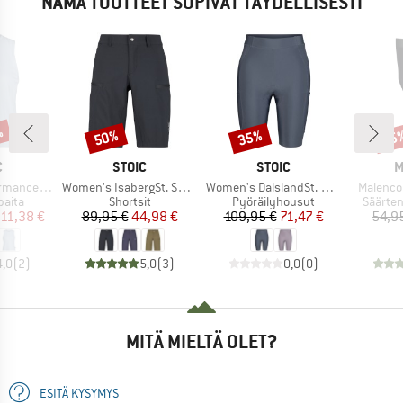
NÄMÄ TUOTTEET SOPIVAT TÄYDELLISESTI
%
50%
35%
25
Alennus
Alennus
Alen
KI
MERKKI
MERKKI
M
C
STOIC
STOIC
M
Tuote
Tuote
Tuote
rgholmSt. Tank
Women's IsabergSt. Shorts
Women's DalslandSt. Gravel Short Tights II
Malenco
mä
Tuoteryhmä
Tuoteryhmä
Tuoter
paita
Shortsit
Pyöräilyhousut
Säärten
nta
ennettu hinta
Hinta
Alennettu hinta
Hinta
Alennettu hinta
11,38 €
89,95 €
44,98 €
109,95 €
71,47 €
54,9
4,0
(
2
)
5,0
(
3
)
0,0
(
0
)
MITÄ MIELTÄ OLET?
ESITÄ KYSYMYS