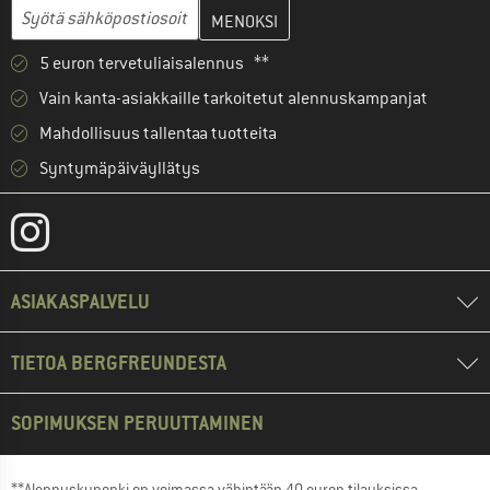
Anna sähköpostiosoitteesi ja luo seuraavassa vaiheessa asiakast
Sähköpostiosoite
5 euron tervetuliaisalennus **
Vain kanta-asiakkaille tarkoitetut alennuskampanjat
Mahdollisuus tallentaa tuotteita
Syntymäpäiväyllätys
ASIAKASPALVELU
TIETOA BERGFREUNDESTA
SOPIMUKSEN PERUUTTAMINEN
**Alennuskuponki on voimassa vähintään 40 euron tilauksissa