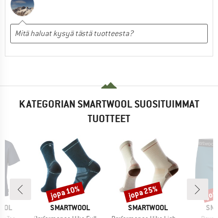
KATEGORIAN SMARTWOOL SUOSITUIMMAT
TUOTTEET
jopa 10%
jopa 25%
jop
Alennus
Alennus
Alen
MERKKI
MERKKI
MER
OOL
SMARTWOOL
SMARTWOOL
SM