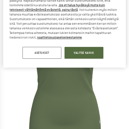
pääsyltä. Napsauttamalla Valitse kaikki annat suostumuksesi sille, että
toimimme edellä kuvatulla tavalla.
Jos et halua hyväksyä muita kuin
(0)
teknisesti välttämättömiä evästeitä, paina tästä
. Voit kuitenkin myös milloin
tahansa muuttaa evästeasetuksiasi asetuksista ja valita yksittäisiä luokkia.
Suostumuksesi on vapaaehtoinen, eikä tämän verkkosivuston käyttö edellytä
sitä. Voit peruuttaa suostumuksesi tai antaa sen ensimmäisen kerran milloin
tahansa verkkosivustomme alaosassa olevasta kohdasta ”Evästeasetukset”.
Tarkempaa tietoa aiheesta, mukaan lukien kolmansiin maihin tapahtuvan
tiedonsiirron riskit,
saattietosuojaselosteestamme
.
ASETUKSET
VALITSE KAIKKI