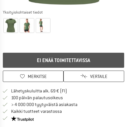
Yksityiskohtaiset tiedot
EI ENÄÄ TOIMITETTAVISSA
MERKITSE
VERTAILE
Löydä toimitustiedot täältä! A
Lähetyskuluitta alk. 69 € (FI)
Siirry palautusoikeuteen täältä A
100 päivän palautusoikeus
> 4 000 000 tyytyväistä asiakasta
Kaikki tuotteet varastossa
Meillä on Trustpilot -sertifiointi - lue lisää tästä!