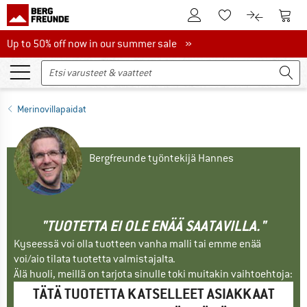
Tästä asiakastilille
Tästä
Tästä toivelistalle
Tästä tuott
Up to 50% off now in our summer sale
Up to 50% off now in our summer sale »
Merinovillapaidat
Bergfreunde työntekijä Hannes
"TUOTETTA EI OLE ENÄÄ SAATAVILLA."
Kyseessä voi olla tuotteen vanha malli tai emme enää
voi/aio tilata tuotetta valmistajalta.
Älä huoli, meillä on tarjota sinulle toki muitakin vaihtoehtoja:
TÄTÄ TUOTETTA KATSELLEET ASIAKKAAT