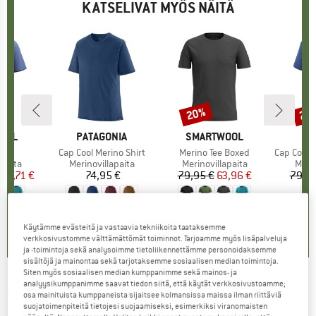
KATSELIVAT MYÖS NÄITÄ
%
20%
22
Alennus
Alen
OOL
MERKKI
PATAGONIA
MERKKI
SMARTWOOL
ME
PA
S/S
Tuote
Cap Cool Merino Shirt
Tuote
Merino Tee Boxed
Tuote
Cap Cool Mer
mä
apaita
Tuoteryhmä
Merinovillapaita
Tuoteryhmä
Merinovillapaita
Tuot
Merin
nta
ennettu hinta
48,71 €
74,95 €
Hinta
79,95 €
Hinta
Alennettu hinta
63,96 €
79,95
4,8
(
4
)
4,6
(
32
)
4,3
(
3
)
Käytämme evästeitä ja vastaavia tekniikoita taataksemme
verkkosivustomme välttämättömät toiminnot. Tarjoamme myös lisäpalveluja
ja -toimintoja sekä analysoimme tietoliikennettämme personoidaksemme
sisältöjä ja mainontaa sekä tarjotaksemme sosiaalisen median toimintoja.
Siten myös sosiaalisen median kumppanimme sekä mainos- ja
analyysikumppanimme saavat tiedon siitä, että käytät verkkosivustoamme;
SMARTWOOL
-
Women's Merino Tee Boxed -
osa mainituista kumppaneista sijaitsee kolmansissa maissa ilman riittäviä
suojatoimenpiteitä tietojesi suojaamiseksi, esimerkiksi viranomaisten
Merinovillapaita