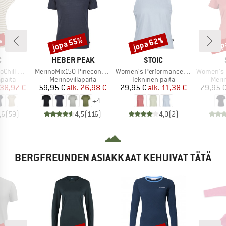
%
jopa 55%
jopa 62%
jop
Alennus
Alennus
Alen
KI
MERKKI
MERKKI
C
HEBER PEAK
STOIC
Tuote
Tuote
Tuote
 Loose Tee St
MerinoMix150 PineconeHe. II T-Shirt
Women's PerformanceMerino BorgholmSt. Tank
Women's Merino155 Lah
mä
Tuoteryhmä
Tuoteryhmä
Tuot
apaita
Merinovillapaita
Tekninen paita
Merin
nta
ennettu hinta
Hinta
Alennettu hinta
Hinta
Alennettu hinta
38,97 €
59,95 €
alk.
26,98 €
29,95 €
alk.
11,38 €
79,95 
+
4
,6
(
59
)
4,5
(
116
)
4,0
(
2
)
BERGFREUNDEN ASIAKKAAT KEHUIVAT TÄTÄ