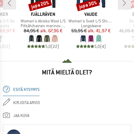
%
jopa 20%
jopa 30%
20
Alennus
Alennus
Alen
MERKKI
MERKKI
AKER
FJÄLLRÄVEN
VAUDE
Tuote
Tuote
Tu
e S/S Tee
Women's Abisko Wool L/S
Women's Sveit L/S Shirt II
Ba
mä
Tuoteryhmä
Tuoteryhmä
apaita
Pitkähihainen merinovillapaita
Longsleeve
nta
ennettu hinta
Hinta
Alennettu hinta
Hinta
Alennettu hinta
69,97 €
84,95 €
alk.
67,96 €
59,95 €
alk.
41,97 €
41,95 €
5,0
(
2
)
5,0
(
22
)
5,0
(
4
)
MITÄ MIELTÄ OLET?
ESITÄ KYSYMYS
KIRJOITA ARVIO
JAA KUVA