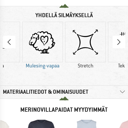
YHDELLÄ SILMÄYKSELLÄ
lla
Mulesing-vapaa
Stretch
Teko
MATERIAALITIEDOT & OMINAISUUDET
MERINOVILLAPAIDAT MYYDYIMMÄT