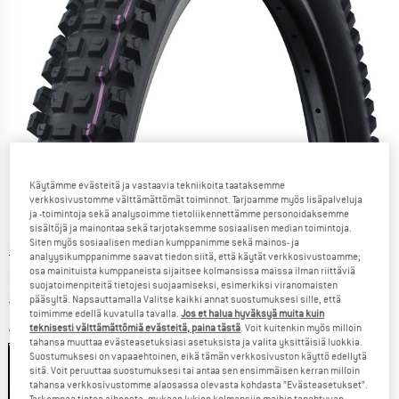
Käytämme evästeitä ja vastaavia tekniikoita taataksemme
verkkosivustomme välttämättömät toiminnot. Tarjoamme myös lisäpalveluja
ja -toimintoja sekä analysoimme tietoliikennettämme personoidaksemme
sisältöjä ja mainontaa sekä tarjotaksemme sosiaalisen median toimintoja.
Siten myös sosiaalisen median kumppanimme sekä mainos- ja
Alkuperäinen hinta :
Hinta:
79,95
€
analyysikumppanimme saavat tiedon siitä, että käytät verkkosivustoamme;
osa mainituista kumppaneista sijaitsee kolmansissa maissa ilman riittäviä
62,36
€
sis. alv
suojatoimenpiteitä tietojesi suojaamiseksi, esimerkiksi viranomaisten
Tietoa lähetyskuluista. Avautuu tietokentässä
lisätään Lähetyskulut
pääsyltä. Napsauttamalla Valitse kaikki annat suostumuksesi sille, että
toimimme edellä kuvatulla tavalla.
Jos et halua hyväksyä muita kuin
teknisesti välttämättömiä evästeitä, paina tästä
. Voit kuitenkin myös milloin
Väri:
Black
tahansa muuttaa evästeasetuksiasi asetuksista ja valita yksittäisiä luokkia.
Suostumuksesi on vapaaehtoinen, eikä tämän verkkosivuston käyttö edellytä
sitä. Voit peruuttaa suostumuksesi tai antaa sen ensimmäisen kerran milloin
tahansa verkkosivustomme alaosassa olevasta kohdasta ”Evästeasetukset”.
22%
Tarkempaa tietoa aiheesta, mukaan lukien kolmansiin maihin tapahtuvan