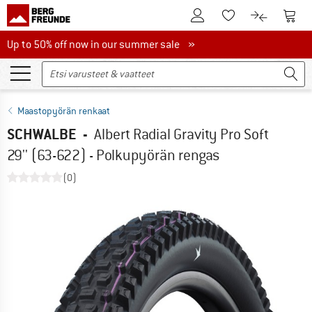
Tästä asiakastilille
Tästä
Tästä toivelistalle
Tästä tuott
Up to 50% off now in our summer sale
Up to 50% off now in our summer sale »
Maastopyörän renkaat
SCHWALBE
-
Albert Radial Gravity Pro Soft
29'' (63-622) - Polkupyörän rengas
(0)