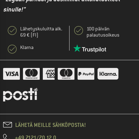
sinulle!"
Lähetyskuluitta alk.
100 päivän
69 € (FI)
palautusoikeus
Klarna
LÄHETÄ MEILLE SÄHKÖPOSTIA!
+49 7121/70 12 0