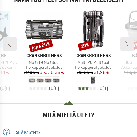
jopa 20%
20%
20
Alennus
Alennus
Alen
MERKKI
MERKKI
ME
LBE
CRANKBROTHERS
CRANKBROTHERS
K
Tuote
Tuote
Tuote
4/635) SCV19
Multi-19 Multitool
Multi-20 Multitool
OC 3 F
Tuoteryhmä
Tuoteryhmä
Tuotery
sisäkumi
Polkupyörätyökalut
Polkupyörätyökalut
Akkukäyt
nta
ennettu hinta
Hinta
Alennettu hinta
Hinta
Alennettu hinta
44 €
37,95 €
alk.
30,36 €
39,95 €
31,96 €
149,9
0,0
(
0
)
0,0
(
0
)
3,0
(
1
)
MITÄ MIELTÄ OLET?
ESITÄ KYSYMYS