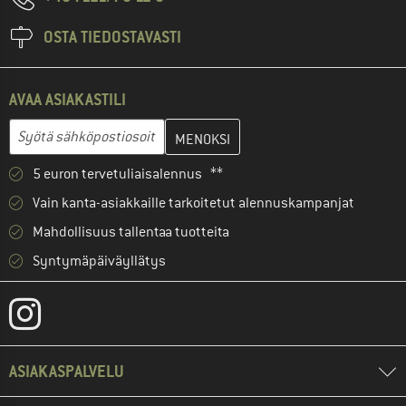
OSTA TIEDOSTAVASTI
AVAA ASIAKASTILI
Anna sähköpostiosoitteesi ja luo seuraavassa vaiheessa asiakast
Sähköpostiosoite
5 euron tervetuliaisalennus **
Vain kanta-asiakkaille tarkoitetut alennuskampanjat
Mahdollisuus tallentaa tuotteita
Syntymäpäiväyllätys
ASIAKASPALVELU