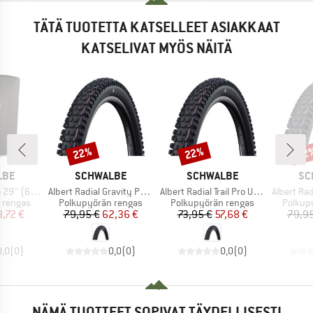
TÄTÄ TUOTETTA KATSELLEET ASIAKKAAT
KATSELIVAT MYÖS NÄITÄ
22%
22%
22
Alennus
Alennus
Alen
MERKKI
MERKKI
ME
LBE
SCHWALBE
SCHWALBE
SC
Tuote
Tuote
Tuote
per Gravity TLE
Albert Radial Gravity Pro Ultra Soft 29''(63-622)
Albert Radial Trail Pro Ultra Soft TLR 29''
Albert Radial Gravit
Tuoteryhmä
Tuoteryhmä
Tuoter
 rengas
Polkupyörän rengas
Polkupyörän rengas
Polkup
nta
ennettu hinta
Hinta
Alennettu hinta
Hinta
Alennettu hinta
,72 €
79,95 €
62,36 €
73,95 €
57,68 €
79,95
0,0
(
0
)
0,0
(
0
)
0,0
(
0
)
NÄMÄ TUOTTEET SOPIVAT TÄYDELLISESTI