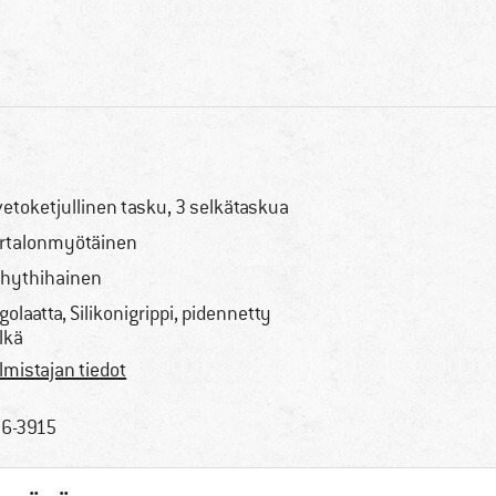
vetoketjullinen tasku, 3 selkätaskua
rtalonmyötäinen
hythihainen
golaatta, Silikonigrippi, pidennetty
lkä
lmistajan tiedot
6-3915