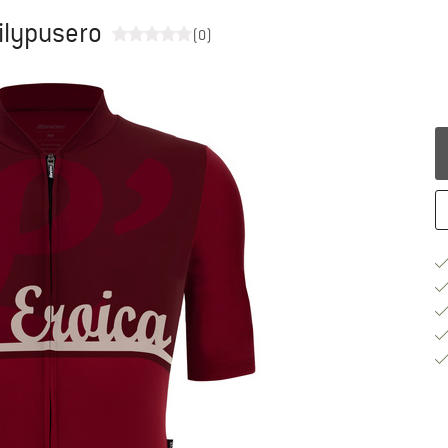
äilypusero
(0)