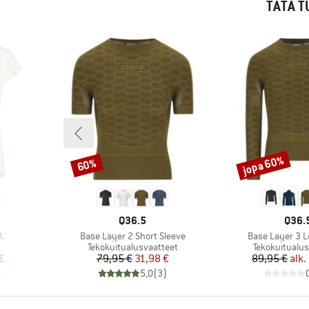
TÄTÄ T
jopa 60%
60%
Alennus
Alennus
MERKKI
MERK
Q36.5
Q36.
Tuote
Tuote
.
Base Layer 2 Short Sleeve
Base Layer 3 L
Tuoteryhmä
Tuoteryhmä
Tekokuitualusvaatteet
Tekokuitualus
tu hinta
Hinta
Alennettu hinta
Hi
Al
€
79,95 €
31,98 €
89,95 €
alk.
)
5,0
(
3
)