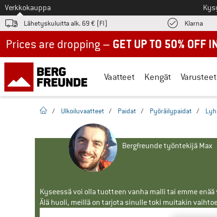
Tästä siirtyäksesi
Verkkokauppa
Kys
Löyd
Lähetyskuluitta alk. 69 € (FI)
Klarna
Up to 50% off now in our summer sale
Vaatteet
Kengät
Varusteet
Kotisivu
/
Ulkoiluvaatteet
/
Paidat
/
Pyöräilypaidat
/
Lyh
Bergfreunde työntekijä Max
Kyseessä voi olla tuotteen vanha malli tai emme enää vo
Älä huoli, meillä on tarjota sinulle toki muitakin vaihto