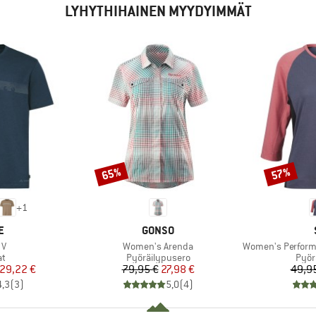
LYHYTHIHAINEN MYYDYIMMÄT
65%
57%
Alennus
Alennus
+
1
KI
MERKKI
E
GONSO
Tuote
Tuote
 V
Women's Arenda
Women's PerformanceMeri
ryhmä
Tuoteryhmä
Tuot
at
Pyöräilypusero
Pyör
nta
ennettu hinta
Hinta
Alennettu hinta
29,22 €
79,95 €
27,98 €
49,9
4,3
(
3
)
5,0
(
4
)