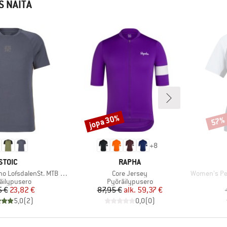
S NÄITÄ
jopa 30%
57%
Alennus
Alenn
+
8
MERKKI
MERKKI
STOIC
RAPHA
Tuote
Tuote
 LofsdalenSt. MTB S/S
Core Jersey
Women's Perform
eryhmä
Tuoteryhmä
äilypusero
Pyöräilypusero
Hinta
Alennettu hinta
Hinta
Alennettu hinta
5 €
23,82 €
87,95 €
alk.
59,37 €
5,0
(
2
)
0,0
(
0
)