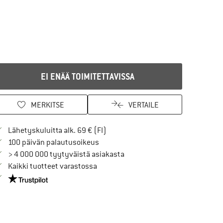
EI ENÄÄ TOIMITETTAVISSA
MERKITSE
VERTAILE
Löydä toimitustiedot täältä! Avaut
Lähetyskuluitta alk. 69 € (FI)
Siirry palautusoikeuteen täältä Avau
100 päivän palautusoikeus
> 4 000 000 tyytyväistä asiakasta
Kaikki tuotteet varastossa
Meillä on Trustpilot -sertifiointi - lue lisää tästä!