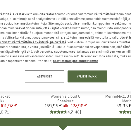
steitä ja vastaavia tekniikoita taataksemme verkkosivustomme välttämättömät toiminnot
veluja ja -toimintoja sekä analysoimme tietoliikennettämme personoidaksemme sisältöjä ja
e sosiaalisen median toimintoja. Siten myös sosiaalisen median kumppanimme sekä mainos
panimme saavat tiedon siitä, että käytät verkkosivustoamme; osa mainituista kumppaneist
maissa ilman riittäviä suojatoimenpiteitä tietojesi suojaamiseksi, esimerkiksi viranomaist
la Valitse kaikki annat suostumuksesi sille, että toimimme edellä kuvatulla tavalla.
Jos et 
knisesti välttämättömiä evästeitä, paina tästä
. Voit kuitenkin myös milloin tahansa muuttaa
siasi asetuksista ja valita yksittäisiä luokkia. Suostumuksesi on vapaaehtoinen, eikä tämä
on käyttö edellytä sitä. Voit peruuttaa suostumuksesi tai antaa sen ensimmäisen kerran mil
omme alaosassa olevasta kohdasta ”Evästeasetukset”. Tarkempaa tietoa aiheesta, mukaan
ihin tapahtuvan tiedonsiirron riskit,
saattietosuojaselosteestamme
.
jopa 20%
jopa 55%
Alennus
Alennus
ASETUKSET
VALITSE KAIKKI
+
1
+
9
NIA
MERKKI
ON
MER
HEB
Jacket
Tuote
Women's Cloud 6
Tuote
MerinoMix150 P
yhmä
kki
Tuoteryhmä
Sneakerit
Tuot
Merin
nta
ennettu hinta
101,97 €
159,95 €
alk.
Hinta
Alennettu hinta
127,96 €
59,95 
,6
(
71
)
4,7
(
48
)