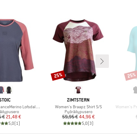
25%
25%
Alennus
Alenn
MERKKI
MERKKI
STOIC
ZIMTSTERN
Tuote
Tuote
no LofsdalenSt. MTB 3/4 Tee
Women's Braapz Shirt S/S
Women's Pra
eryhmä
Tuoteryhmä
äilypusero
Pyöräilypusero
Hinta
Alennettu hinta
Hinta
Alennettu hinta
5 €
21,48 €
59,95 €
44,96 €
5,0
(
1
)
5,0
(
3
)