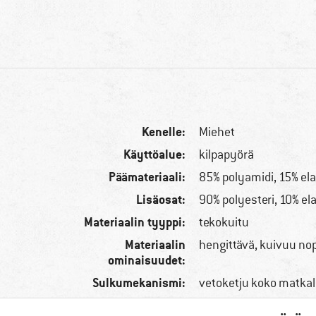
Kenelle:
Miehet
Käyttöalue:
kilpapyörä
Päämateriaali:
85% polyamidi, 15% ela
Lisäosat:
90% polyesteri, 10% el
Materiaalin tyyppi:
tekokuitu
Materiaalin
hengittävä, kuivuu no
ominaisuudet:
Sulkumekanismi:
vetoketju koko matkal