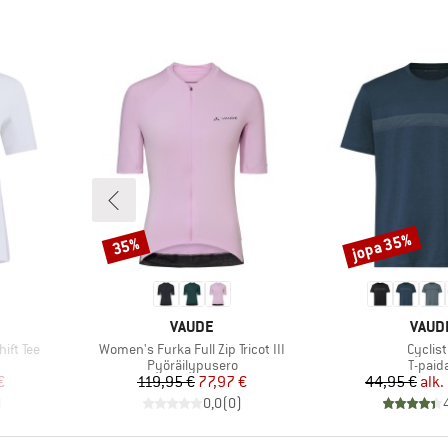
jopa 35%
35%
Alennus
Alennus
MERKKI
MERK
VAUDE
VAUD
Tuote
Tuote
ift Tee
Women's Furka Full Zip Tricot III
Cyclist
Tuoteryhmä
Tuote
Pyöräilypusero
T-paid
tu hinta
Hinta
Alennettu hinta
Hi
Al
€
119,95 €
77,97 €
44,95 €
alk.
)
0,0
(
0
)