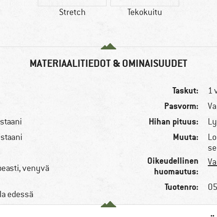
Stretch
Tekokuitu
MATERIAALITIEDOT & OMINAISUUDET
Taskut:
1 
Pasvorm:
Va
Hihan pituus:
staani
Ly
Muuta:
astaani
Lo
se
Oikeudellinen
Va
peasti, venyvä
huomautus:
Tuotenro:
05
la edessä