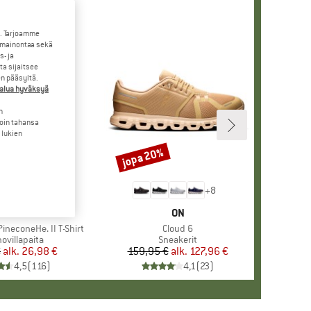
. Tarjoamme
 mainontaa sekä
- ja
a sijaitsee
en pääsyltä.
halua hyväksyä
n
loin tahansa
 lukien
jopa 20%
Alennus
+
4
+
8
KKI
ER PEAK
MERKKI
ON
ineconeHe. II T-Shirt
Tuote
Cloud 6
eryhmä
ovillapaita
Tuoteryhmä
Sneakerit
€
alk.
Hinta
Alennettu hinta
26,98 €
159,95 €
alk.
Hinta
Alennettu hinta
127,96 €
4,5
(
116
)
4,1
(
23
)