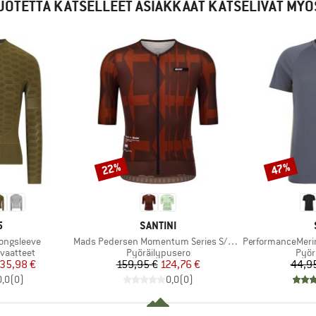
UOTETTA KATSELLEET ASIAKKAAT KATSELIVAT MYÖ
22%
47%
Alennus
Alennus
KI
MERKKI
5
SANTINI
Tuote
Tuote
ongsleeve
Mads Pedersen Momentum Series S/S Jersey
PerformanceMerino
Tuoteryhmä
Tuot
vaatteet
Pyöräilypusero
Pyör
nta
ennettu hinta
Hinta
Alennettu hinta
35,98 €
159,95 €
124,76 €
44,9
0,0
(
0
)
0,0
(
0
)