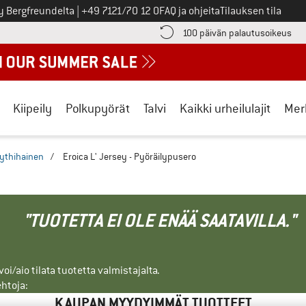
Soita meille
y Bergfreundelta
|
+49 7121/70 12 0
FAQ ja ohjeita
Tilauksen tila
ä maksutiedot täältä! Avautuu tietokentässä
Sii
100 päivän palautusoikeus
Kiipeily
Polkupyörät
Talvi
Kaikki urheilulajit
Mer
ythihainen
/
Eroica L' Jersey - Pyöräilypusero
"TUOTETTA EI OLE ENÄÄ SAATAVILLA."
i/aio tilata tuotetta valmistajalta.
ehtoja:
KAUPAN MYYDYIMMÄT TUOTTEET