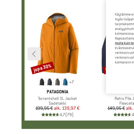
Käytämme evä
myös lisäpal
tarjotaksemm
analyysikump
kolmansissa 
Napsauttamal
muita kuin te
evästeasetuk
verkkosivust
verkkosivust
kolmansiin ma
jopa 30%
jopa 32%
Alennus
Alennus
+
7
MERKKI
PATAGONIA
MERKKI
PATAGO
Tuote
Torrentshell 3L Jacket
Tuote
Retro Pile 
Tuoteryhmä
Sadetakki
Tuoter
Fleeceta
199,95 €
alk.
Hinta
Alennettu hinta
139,97 €
149,95 €
alk.
Hi
Al
4,7
(
79
)
4