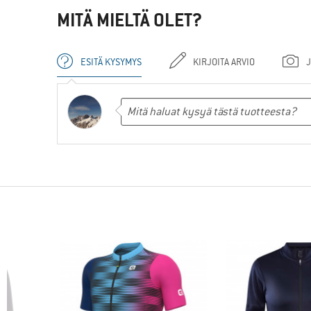
MITÄ MIELTÄ OLET?
ESITÄ KYSYMYS
KIRJOITA ARVIO
J