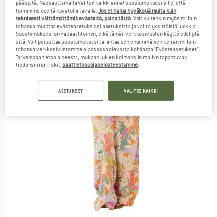
pääsyltä. Napsauttamalla Valitse kaikki annat suostumuksesi sille, että
toimimme edellä kuvatulla tavalla.
Jos et halua hyväksyä muita kuin
teknisesti välttämättömiä evästeitä, paina tästä
. Voit kuitenkin myös milloin
tahansa muuttaa evästeasetuksiasi asetuksista ja valita yksittäisiä luokkia.
Suostumuksesi on vapaaehtoinen, eikä tämän verkkosivuston käyttö edellytä
sitä. Voit peruuttaa suostumuksesi tai antaa sen ensimmäisen kerran milloin
tahansa verkkosivustomme alaosassa olevasta kohdasta ”Evästeasetukset”.
Tarkempaa tietoa aiheesta, mukaan lukien kolmansiin maihin tapahtuvan
tiedonsiirron riskit,
saattietosuojaselosteestamme
.
ASETUKSET
VALITSE KAIKKI