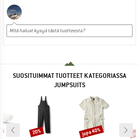
SUOSITUIMMAT TUOTTEET KATEGORIASSA
JUMPSUITS
%
jopa 40%
jop
20%
Alennus
Alennus
Alen