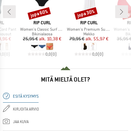
jopa 60%
jopa 30%
jop
Alennus
Alennus
Alen
I
MERKKI
MERKKI
M
RL
RIP CURL
RIP CURL
R
Tuote
Tuote
Tuote
Cord Pant
Women's Classic Surf Cheeky Pant
Women's Premium Surf Maxi Dress
Women's Luxe
Tuoteryhmä
Tuoteryhmä
Tu
 housut
Bikinialaosa
Mekko
Bik
nta
ennettu hinta
Hinta
Alennettu hinta
Hinta
Alennettu hinta
9,96 €
25,95 €
alk.
10,38 €
79,95 €
alk.
55,97 €
35,95 
0,0
(
0
)
0,0
(
0
)
0,0
(
0
)
MITÄ MIELTÄ OLET?
ESITÄ KYSYMYS
KIRJOITA ARVIO
JAA KUVA