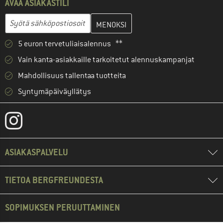
AVAA ASIAKASTILI
Anna sähköpostiosoitteesi ja luo seuraavassa vaiheessa asiakast
Sähköpostiosoite
5 euron tervetuliaisalennus **
Vain kanta-asiakkaille tarkoitetut alennuskampanjat
Mahdollisuus tallentaa tuotteita
Syntymäpäiväyllätys
ASIAKASPALVELU
TIETOA BERGFREUNDESTA
SOPIMUKSEN PERUUTTAMINEN