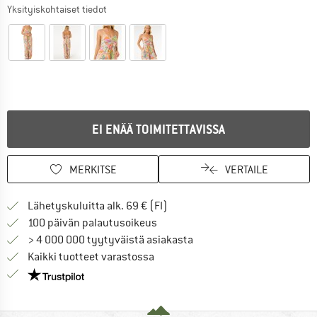
Yksityiskohtaiset tiedot
EI ENÄÄ TOIMITETTAVISSA
MERKITSE
VERTAILE
Löydä toimitustiedot täältä! A
Lähetyskuluitta alk. 69 € (FI)
Siirry palautusoikeuteen täältä A
100 päivän palautusoikeus
> 4 000 000 tyytyväistä asiakasta
Kaikki tuotteet varastossa
Meillä on Trustpilot -sertifiointi - lue lisää tästä!