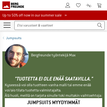
Tästä asiakastilille
Tästä
Tästä toivelistalle
Tästä tuott
Up to 50% off now in our summer sale
Up to 50% off now in our summer sale »
Jumpsuits
Bergfreunde työntekijä Max
"TUOTETTA EI OLE ENÄÄ SAATAVILLA."
Kyseessä voi olla tuotteen vanha malli tai emme enää
voi/aio tilata tuotetta valmistajalta.
Älä huoli, meillä on tarjota sinulle toki muitakin vaihtoehtoja:
JUMPSUITS MYYDYIMMÄT