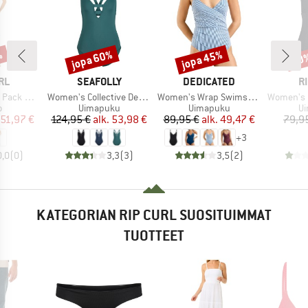
%
jopa 60%
jopa 45%
40
Alennus
Alennus
Alen
I
MERKKI
MERKKI
M
RL
SEAFOLLY
DEDICATED
R
Tuote
Tuote
Tuote
ck Maxi
Women's Collective Deep V One Piece
Women's Wrap Swimsuit Klinte
Women's Premi
ryhmä
Tuoteryhmä
Tuoteryhmä
Tu
o
Uimapuku
Uimapuku
U
nta
ennettu hinta
Hinta
Alennettu hinta
Hinta
Alennettu hinta
51,97 €
124,95 €
alk.
53,98 €
89,95 €
alk.
49,47 €
79,9
+
3
0,0
(
0
)
3,3
(
3
)
3,5
(
2
)
KATEGORIAN RIP CURL SUOSITUIMMAT
TUOTTEET