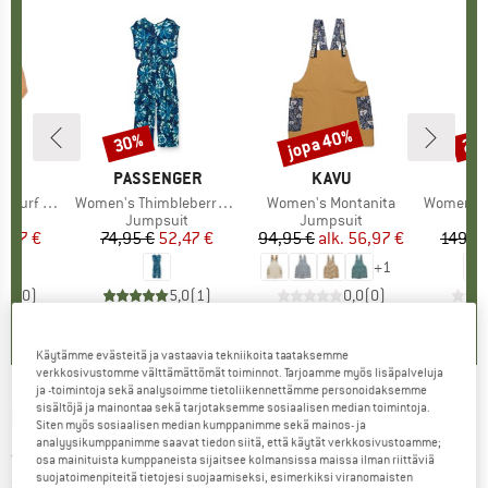
jopa 40%
30%
22
Alennus
Alennus
Alen
I
RL
MERKKI
PASSENGER
MERKKI
KAVU
ME
PA
f Romper
Tuote
Women's Thimbleberry Jumpsuit
Tuote
Women's Montanita
Tuote
Women's Terrebon
yhmä
it
Tuoteryhmä
Jumpsuit
Tuoteryhmä
Jumpsuit
T
J
nta
ennettu hinta
8,97 €
74,95 €
Hinta
Alennettu hinta
52,47 €
94,95 €
alk.
Hinta
Alennettu hinta
56,97 €
149,9
+
1
0,0
(
0
)
5,0
(
1
)
0,0
(
0
)
Käytämme evästeitä ja vastaavia tekniikoita taataksemme
verkkosivustomme välttämättömät toiminnot. Tarjoamme myös lisäpalveluja
ja -toimintoja sekä analysoimme tietoliikennettämme personoidaksemme
sisältöjä ja mainontaa sekä tarjotaksemme sosiaalisen median toimintoja.
RIP CURL
-
Women's Cala Vadella Jumpsuit -
Siten myös sosiaalisen median kumppanimme sekä mainos- ja
analyysikumppanimme saavat tiedon siitä, että käytät verkkosivustoamme;
Jumpsuit
osa mainituista kumppaneista sijaitsee kolmansissa maissa ilman riittäviä
suojatoimenpiteitä tietojesi suojaamiseksi, esimerkiksi viranomaisten
(0)