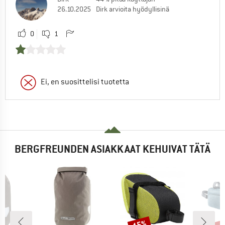
26.10.2025
Dirk arvioita hyödyllisinä
0
1
Ei, en suosittelisi tuotetta
BERGFREUNDEN ASIAKKAAT KEHUIVAT TÄTÄ
jop
15%
Alennus
Alen