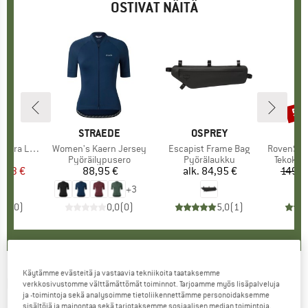
OSTIVAT NÄITÄ
50
Alen
KI
C
MERKKI
STRAEDE
MERKKI
OSPREY
 Dry Backpack
Tuote
Women's Kaern Jersey
Tuote
Escapist Frame Bag
Tuote
RovenSt. Lite
hmä
ppu
Tuoteryhmä
Pyöräilypusero
Tuoteryhmä
Pyörälaukku
Tuoter
Tekokui
nta
ennettu hinta
0,23 €
88,95 €
Hinta
alk.
84,95 €
Hinta
149,9
+
3
0,0
(
0
)
0,0
(
0
)
5,0
(
1
)
Käytämme evästeitä ja vastaavia tekniikoita taataksemme
RESTRAP
-
Adventure Race Frame Bag Long -
verkkosivustomme välttämättömät toiminnot. Tarjoamme myös lisäpalveluja
ja -toimintoja sekä analysoimme tietoliikennettämme personoidaksemme
Pyörälaukku
sisältöjä ja mainontaa sekä tarjotaksemme sosiaalisen median toimintoja.