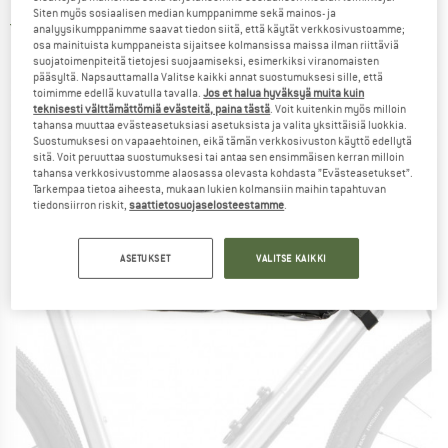
Siten myös sosiaalisen median kumppanimme sekä mainos- ja
1,0
(1)
analyysikumppanimme saavat tiedon siitä, että käytät verkkosivustoamme;
osa mainituista kumppaneista sijaitsee kolmansissa maissa ilman riittäviä
suojatoimenpiteitä tietojesi suojaamiseksi, esimerkiksi viranomaisten
pääsyltä. Napsauttamalla Valitse kaikki annat suostumuksesi sille, että
toimimme edellä kuvatulla tavalla.
Jos et halua hyväksyä muita kuin
teknisesti välttämättömiä evästeitä, paina tästä
. Voit kuitenkin myös milloin
tahansa muuttaa evästeasetuksiasi asetuksista ja valita yksittäisiä luokkia.
Suostumuksesi on vapaaehtoinen, eikä tämän verkkosivuston käyttö edellytä
sitä. Voit peruuttaa suostumuksesi tai antaa sen ensimmäisen kerran milloin
tahansa verkkosivustomme alaosassa olevasta kohdasta ”Evästeasetukset”.
Tarkempaa tietoa aiheesta, mukaan lukien kolmansiin maihin tapahtuvan
tiedonsiirron riskit,
saattietosuojaselosteestamme
.
ASETUKSET
VALITSE KAIKKI