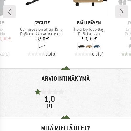
I
MERKKI
MERKKI
M
AP
CYCLITE
FJÄLLRÄVEN
D
Tuote
Tuote
Tuo
ag
Compression Strap 15 mm
Hoja Top Tube Bag
En
hmä
Tuoteryhmä
Tuoteryhmä
Tuo
ukku
Pyörälaukku etutelineeseen
Pyörälaukku
Pyö
nta
ennettu hinta
Hinta
Hinta
0,96 €
3,90 €
59,95 €
1
5,0
(
1
)
0,0
(
0
)
0,0
(
0
)
ARVIOINTINÄKYMÄ
1,0
(1)
MITÄ MIELTÄ OLET?