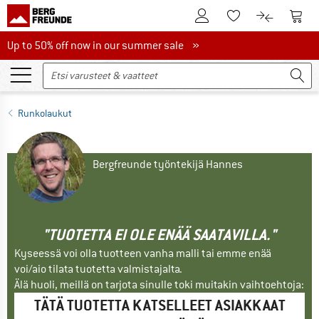
Tästä asiakastilille
Tästä
Tästä toivelistalle
Tästä tuott
Up to 50% off now in our summer sale
Up to 50% off now in our summer sale »
Runkolaukut
Bergfreunde työntekijä Hannes
"TUOTETTA EI OLE ENÄÄ SAATAVILLA."
Kyseessä voi olla tuotteen vanha malli tai emme enää
voi/aio tilata tuotetta valmistajalta.
Älä huoli, meillä on tarjota sinulle toki muitakin vaihtoehtoja:
TÄTÄ TUOTETTA KATSELLEET ASIAKKAAT