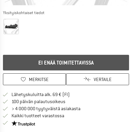
Yksityiskohtaiset tiedot
EI ENÄÄ TOIMITETTAVISSA
MERKITSE
VERTAILE
Löydä toimitustiedot täältä! A
Lähetyskuluitta alk. 69 € (FI)
Siirry palautusoikeuteen täältä A
100 päivän palautusoikeus
> 4 000 000 tyytyväistä asiakasta
Kaikki tuotteet varastossa
Meillä on Trustpilot -sertifiointi - lue lisää tästä!