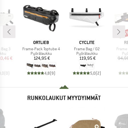
15
Alen
KKI
MERKKI
MERKKI
M
ORTLIEB
CYCLITE
R
Tuote
Tuote
Tuote
 Bag 3
Frame-Pack Toptube 4
Frame Bag / 02
Frame
hmä
Tuoteryhmä
Tuoteryhmä
Tuo
ukku
Pyörälaukku
Pyörälaukku
Pyö
nta
ennettu hinta
Hinta
Hinta
10,46 €
124,95 €
119,95 €
94,9
0,0
(
0
)
4,8
(
9
)
5,0
(
2
)
RUNKOLAUKUT MYYDYIMMÄT