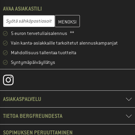
AVAA ASIAKASTILI
Anna sähköpostiosoitteesi ja luo seuraavassa vaiheessa asiakast
Sähköpostiosoite
5 euron tervetuliaisalennus **
Vain kanta-asiakkaille tarkoitetut alennuskampanjat
Mahdollisuus tallentaa tuotteita
Syntymäpäiväyllätys
ASIAKASPALVELU
TIETOA BERGFREUNDESTA
SOPIMUKSEN PERUUTTAMINEN