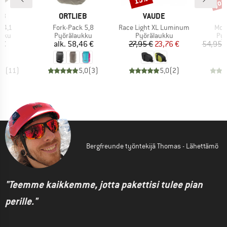
I
MERKKI
MERKKI
M
EB
ORTLIEB
VAUDE
D
Tuote
Tuote
Tuot
 4,1
Fork-Pack 5,8
Race Light XL Luminum
Mon
hmä
Tuoteryhmä
Tuoteryhmä
Tuo
ukku
Pyörälaukku
Pyörälaukku
Pyö
nta
Hinta
Hinta
Alennettu hinta
 €
alk.
58,46 €
27,95 €
23,76 €
54,95 
,8
(
11
)
5,0
(
3
)
5,0
(
2
)
Bergfreunde työntekijä Thomas - Lähettämö
"Teemme kaikkemme, jotta pakettisi tulee pian
perille."