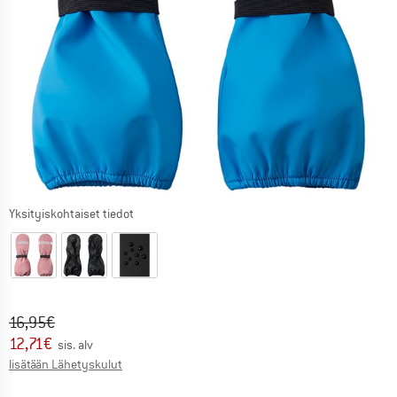
Yksityiskohtaiset tiedot
Alkuperäinen hinta :
Hinta:
16,95
€
12,71
€
sis. alv
Tietoa lähetyskuluista. Avautuu tietokentässä
lisätään Lähetyskulut