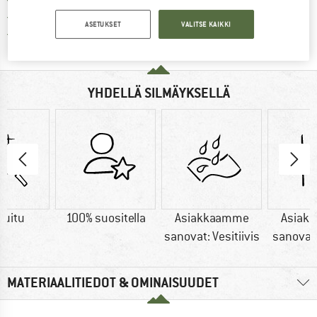
Kaikki tuotteet varastossa
ASETUKSET
VALITSE KAIKKI
Meillä on Trustpilot -sertifiointi - lue lisää tästä!
YHDELLÄ SILMÄYKSELLÄ
kuitu
100% suositella
Asiakkaamme
Asiak
sanovat: Vesitiivis
sanovat
MATERIAALITIEDOT & OMINAISUUDET