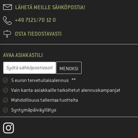
LÄHETÄ MEILLE SÄHKÖPOSTIA!
+49 7121/70 12 0
OSTA TIEDOSTAVASTI
AVAA ASIAKASTILI
Anna sähköpostiosoitteesi ja luo seuraavassa vaiheessa asiakast
Sähköpostiosoite
5 euron tervetuliaisalennus **
Vain kanta-asiakkaille tarkoitetut alennuskampanjat
Mahdollisuus tallentaa tuotteita
Syntymäpäiväyllätys