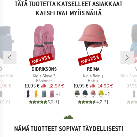
TÄTÄ TUOTETTA KATSELLEET ASIAKKAAT
KATSELIVAT MYÖS NÄITÄ
jopa 35%
jopa 25%
20
Alennus
Alennus
Alen
KI
MERKKI
MERKKI
D
DIDRIKSONS
REIMA
Tuote
Tuote
Tuote
ssi Knit
Kid's Glove 5
Kid's Rainy
Kid's Sno
yhmä
Tuoteryhmä
Tuoteryhmä
T
et
Käsineet
Hattu
K
nta
ennettu hinta
Hinta
Alennettu hinta
Hinta
Alennettu hinta
1,98 €
19,95 €
alk.
12,97 €
19,95 €
alk.
14,96 €
37,95
+
1
+
2
0,0
(
0
)
5,0
(
1
)
4,7
(
3
)
NÄMÄ TUOTTEET SOPIVAT TÄYDELLISESTI