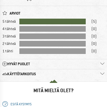
ARVIOT
5 tähteä
(5)
4 tähteä
(0)
3 tähteä
(0)
2 tähteä
(0)
1 tähti
(0)
HYVÄT PUOLET
KÄYTTÖTARKOITUS
MITÄ MIELTÄ OLET?
ESITÄ KYSYMYS