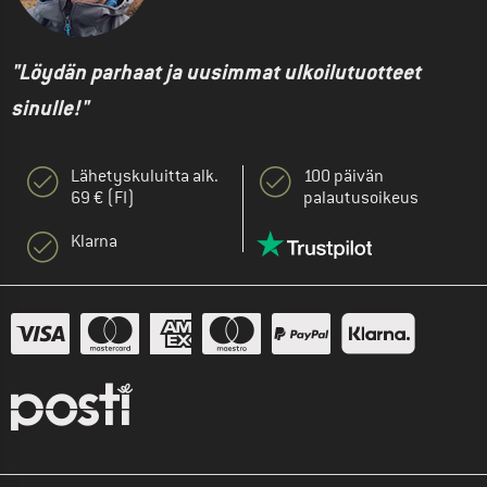
"Löydän parhaat ja uusimmat ulkoilutuotteet
sinulle!"
Lähetyskuluitta alk.
100 päivän
69 € (FI)
palautusoikeus
Klarna