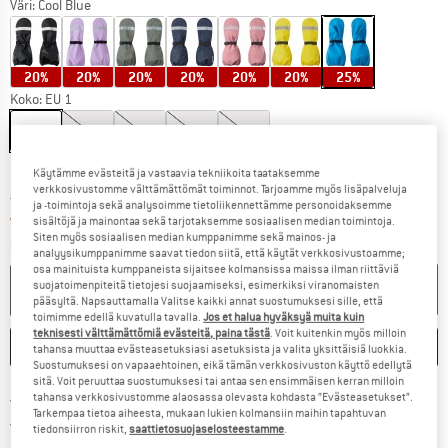
Väri:
Cool Blue
20%
20%
20%
20%
20%
20%
25%
Koko: EU
1
EU
1
EU
2
EU
3
EU
4
EU
5
Kokotaulukko
Käytämme evästeitä ja vastaavia tekniikoita taataksemme
verkkosivustomme välttämättömät toiminnot. Tarjoamme myös lisäpalveluja
Linkki avautuu tietokentässä ja sisältää suuri
Toimitusaika: 6-8 arkipäivää
ja -toimintoja sekä analysoimme tietoliikennettämme personoidaksemme
sisältöjä ja mainontaa sekä tarjotaksemme sosiaalisen median toimintoja.
Vain 1 kpl varastossa!
Siten myös sosiaalisen median kumppanimme sekä mainos- ja
Määrä:
analyysikumppanimme saavat tiedon siitä, että käytät verkkosivustoamme;
osa mainituista kumppaneista sijaitsee kolmansissa maissa ilman riittäviä
suojatoimenpiteitä tietojesi suojaamiseksi, esimerkiksi viranomaisten
OSTOSKORIIN
pääsyltä. Napsauttamalla Valitse kaikki annat suostumuksesi sille, että
toimimme edellä kuvatulla tavalla.
Jos et halua hyväksyä muita kuin
teknisesti välttämättömiä evästeitä, paina tästä
. Voit kuitenkin myös milloin
MERKITSE
VERTAILE
tahansa muuttaa evästeasetuksiasi asetuksista ja valita yksittäisiä luokkia.
Suostumuksesi on vapaaehtoinen, eikä tämän verkkosivuston käyttö edellytä
sitä. Voit peruuttaa suostumuksesi tai antaa sen ensimmäisen kerran milloin
Löydä toimitustiedot täältä! A
Lähetyskuluitta alk. 69 € (FI)
tahansa verkkosivustomme alaosassa olevasta kohdasta ”Evästeasetukset”.
Tarkempaa tietoa aiheesta, mukaan lukien kolmansiin maihin tapahtuvan
Siirry palautusoikeuteen täältä A
100 päivän palautusoikeus
tiedonsiirron riskit,
saattietosuojaselosteestamme
.
> 4 000 000 tyytyväistä asiakasta