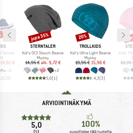
%
jopa 35%
jop
20%
Alennus
Alennus
Alen
MERKKI
MERKKI
MER
IDS
STERNTALER
TROLLKIDS
STE
Tuote
Tuote
Tuote
rd Sandal
Kid's OCS Slouch Beanie
Kid's Ultra-Light Beanie
Kids' Pl
yhmä
Tuoteryhmä
Tuoteryhmä
it
Myssy
Myssy
nta
ennettu hinta
Hinta
Alennettu hinta
Hinta
Alennettu hinta
19,92 €
14,95 €
alk.
9,72 €
19,95 €
15,96 €
10,95 
+
3
+
2
,0
(
23
)
5,0
(
1
)
4,3
(
3
)
ARVIOINTINÄKYMÄ
100%
5,0
(5)
suosittelee tätä tuotetta