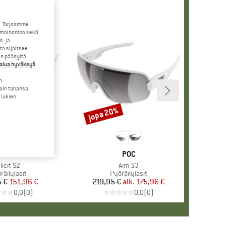
. Tarjoamme
 mainontaa sekä
- ja
a sijaitsee
en pääsyltä.
halua hyväksyä
n
loin tahansa
 lukien
jopa 20%
Alennus
MERKKI
POC
MERKKI
POC
uote
licit S2
Tuote
Aim S3
oteryhmä
räilylasit
Tuoteryhmä
Pyöräilylasit
5 €
Hinta
Alennettu hinta
151,96 €
219,95 €
alk.
Hinta
Alennettu hinta
175,96 €
0,0
(
0
)
0,0
(
0
)