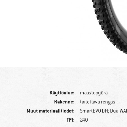
Käyttöalue:
maastopyörä
Rakenne:
taitettava rengas
Muut materiaalitiedot:
SmartEVO DH; DualWA
TPI:
240