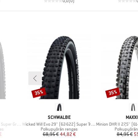
)
0,0
(
0
)
35%
35%
Alennus
Alennus
MERKKI
MERK
SCHWALBE
MAXXI
Tuote
Tuote
 Gravity TLE
Wicked Will Evo 29'' (62-622) Super Trail TLE
Minion DHR II 27,5'' (61-584)
Tuoteryhmä
Tuoteryhmä
as
Polkupyörän rengas
Polkupyörän
tu hinta
Hinta
Alennettu hinta
Hi
Al
€
68,95 €
44,82 €
84,95 €
5