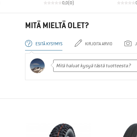
)
0,0
(
0
)
MITÄ MIELTÄ OLET?
ESITÄ KYSYMYS
KIRJOITA ARVIO
J