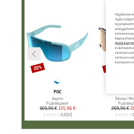
Käytämme evä
myös lisäpal
tarjotaksemm
analyysikump
kolmansissa 
Napsauttamal
muita kuin te
evästeasetuk
verkkosivust
verkkosivust
kolmansiin ma
20%
20%
Alennus
Alennus
MERKKI
POC
MER
POC
Tuote
Aspire
Tuote
Devour Mid
Tuoteryhmä
Pyöräilylasit
Tuotery
Pyöräilyl
169,95 €
Hinta
Alennettu hinta
135,96 €
269,95 €
Hi
Al
2
0,0
(
0
)