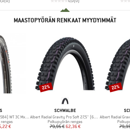
0,0
(
0
)
0,0
(
0
)
MAASTOPYÖRÄN RENKAAT MYYDYIMMÄT
22%
22%
Alennus
Alennus
KI
MERKKI
ME
S
SCHWALBE
SC
Tuote
Tuote
 WT 3C MxGrip DD TR
Albert Radial Gravity Pro Soft 27,5'' (63-584)
Albert Radial Gravity
Tuoteryhmä
Tuoter
 rengas
Polkupyörän rengas
Polkup
nta
ennettu hinta
Hinta
Alennettu hinta
5,22 €
79,95 €
62,36 €
79,95