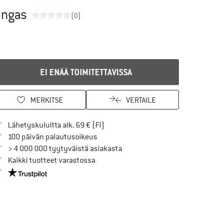
engas
(0)
EI ENÄÄ TOIMITETTAVISSA
MERKITSE
VERTAILE
Löydä toimitustiedot täältä! Avaut
Lähetyskuluitta alk. 69 € (FI)
Siirry palautusoikeuteen täältä Avau
100 päivän palautusoikeus
> 4 000 000 tyytyväistä asiakasta
Kaikki tuotteet varastossa
Meillä on Trustpilot -sertifiointi - lue lisää tästä!