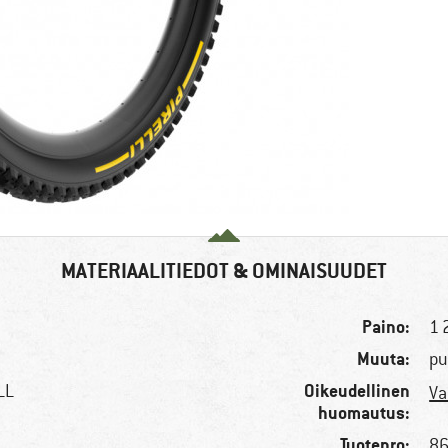
MATERIAALITIEDOT & OMINAISUUDET
Paino:
1 
Muuta:
pu
Oikeudellinen
LL
Va
huomautus:
Tuotenro:
86