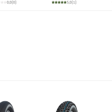
0,0
(
0
)
5,0
(
1
)