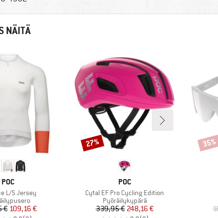
S NÄITÄ
27%
35%
Alennus
Alenn
MERKKI
MERKKI
POC
POC
Tuote
e L/S Jersey
Cytal EF Pro Cycling Edition
eryhmä
Tuoteryhmä
äilypusero
Pyöräilykypärä
Hinta
Alennettu hinta
Hinta
Alennettu hinta
5 €
109,16 €
339,95 €
248,16 €
1