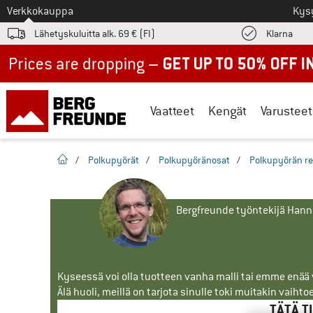
Tästä siirtyäksesi
Verkkokauppa
Kys
Löyd
Lähetyskuluitta alk. 69 € (FI)
Klarna
Up to 50% off now in our summer sale
Vaatteet
Kengät
Varusteet
Kotisivu
/
Polkupyörät
/
Polkupyöränosat
/
Polkupyörän re
Bergfreunde työntekijä Han
Kyseessä voi olla tuotteen vanha malli tai emme enää vo
Älä huoli, meillä on tarjota sinulle toki muitakin vaihto
TÄTÄ T