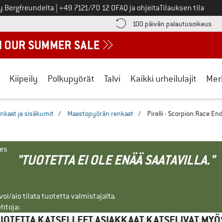
Soita meille
y Bergfreundelta
|
+49 7121/70 12 0
FAQ ja ohjeita
Tilauksen tila
ä maksutiedot täältä! Avautuu tietokentässä
Sii
100 päivän palautusoikeus
Kiipeily
Polkupyörät
Talvi
Kaikki urheilulajit
Mer
nkaat ja sisäkumit
/
Maastopyörän renkaat
/
Pirelli - Scorpion Race E
nes
"TUOTETTA EI OLE ENÄÄ SAATAVILLA."
i/aio tilata tuotetta valmistajalta.
ehtoja:
UOTETTA KATSELLEET ASIAKKAAT KATSELIVAT MYÖ