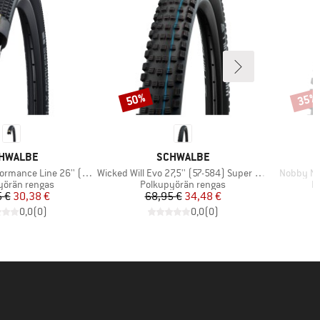
50%
35%
Alennus
Alenn
RKKI
MERKKI
HWALBE
SCHWALBE
Tuote
Tuote
mance Line 26'' (54-559)
Wicked Will Evo 27,5'' (57-584) Super Ground TLE
Nobby Nic
yhmä
Tuoteryhmä
T
yörän rengas
Polkupyörän rengas
P
Hinta
Alennettu hinta
Hinta
Alennettu hinta
 €
30,38 €
68,95 €
34,48 €
0,0
(
0
)
0,0
(
0
)