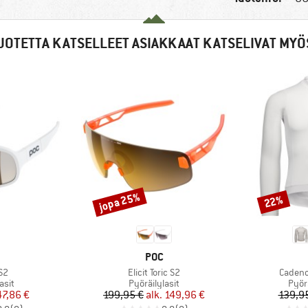
UOTETTA KATSELLEET ASIAKKAAT KATSELIVAT MYÖ
jopa 25%
22%
Alennus
Alennus
KKI
MERKKI
POC
Tuote
Tuote
S2
Elicit Toric S2
Cadenc
hmä
Tuoteryhmä
Tuot
asit
Pyöräilylasit
Pyör
nta
ennettu hinta
Hinta
Alennettu hinta
47,86 €
199,95 €
alk.
149,96 €
139,9