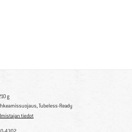
210 g
hkeamissuojaus, Tubeless-Ready
lmistajan tiedot
0-4302