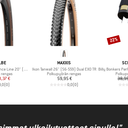
22%
Alennus
MERKKI
ME
LBE
MAXXIS
SC
Tuote
Tuote
ine 20'' (50-406)
Ikon Tanwall 26'' (56-559) Dual EXO TR
Billy Bonkers Perfor
Tuoteryhmä
Tuoter
 rengas
Polkupyörän rengas
Polkup
nta
ennettu hinta
Hinta
3,37 €
59,95 €
38,95
0,0
(
0
)
0,0
(
0
)