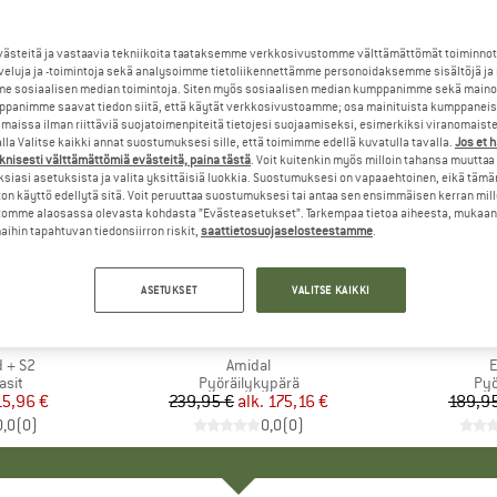
steitä ja vastaavia tekniikoita taataksemme verkkosivustomme välttämättömät toiminnot
veluja ja -toimintoja sekä analysoimme tietoliikennettämme personoidaksemme sisältöjä ja
e sosiaalisen median toimintoja. Siten myös sosiaalisen median kumppanimme sekä mainos
panimme saavat tiedon siitä, että käytät verkkosivustoamme; osa mainituista kumppaneist
maissa ilman riittäviä suojatoimenpiteitä tietojesi suojaamiseksi, esimerkiksi viranomaist
la Valitse kaikki annat suostumuksesi sille, että toimimme edellä kuvatulla tavalla.
Jos et 
knisesti välttämättömiä evästeitä, paina tästä
. Voit kuitenkin myös milloin tahansa muuttaa
siasi asetuksista ja valita yksittäisiä luokkia. Suostumuksesi on vapaaehtoinen, eikä tämä
on käyttö edellytä sitä. Voit peruuttaa suostumuksesi tai antaa sen ensimmäisen kerran mil
omme alaosassa olevasta kohdasta ”Evästeasetukset”. Tarkempaa tietoa aiheesta, mukaan
ihin tapahtuvan tiedonsiirron riskit,
saattietosuojaselosteestamme
.
jopa 27%
20%
Alennus
Alennus
ASETUKSET
VALITSE KAIKKI
+
7
KKI
MERKKI
POC
 + S2
Tuote
Amidal
T
E
hmä
asit
Tuoteryhmä
Pyöräilykypärä
Tu
Pyö
nta
ennettu hinta
15,96 €
239,95 €
alk.
Hinta
Alennettu hinta
175,16 €
189,9
0,0
(
0
)
0,0
(
0
)