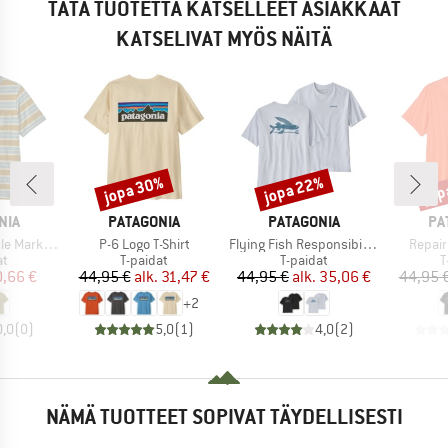
TÄTÄ TUOTETTA KATSELLEET ASIAKKAAT
KATSELIVAT MYÖS NÄITÄ
jopa 30%
jopa 22%
jop
Alennus
Alennus
Alen
MERKKI
MERKKI
ME
NIA
PATAGONIA
PATAGONIA
PA
Tuote
Tuote
Tuote
Pocket Tee
P-6 Logo T-Shirt
Flying Fish Responsibili-Tee
Repair
ryhmä
Tuoteryhmä
Tuoteryhmä
T
at
T-paidat
T-paidat
T
nta
ennettu hinta
Hinta
Alennettu hinta
Hinta
Alennettu hinta
,66 €
44,95 €
alk.
31,47 €
44,95 €
alk.
35,06 €
44,95 
+
2
0,0
(
0
)
5,0
(
1
)
4,0
(
2
)
NÄMÄ TUOTTEET SOPIVAT TÄYDELLISESTI