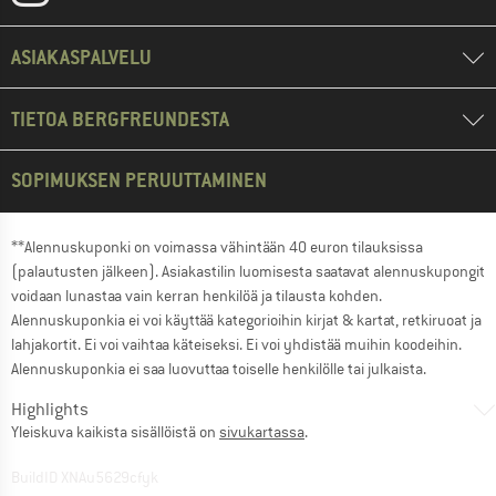
ASIAKASPALVELU
TIETOA BERGFREUNDESTA
SOPIMUKSEN PERUUTTAMINEN
**Alennuskuponki on voimassa vähintään 40 euron tilauksissa
(palautusten jälkeen). Asiakastilin luomisesta saatavat alennuskupongit
voidaan lunastaa vain kerran henkilöä ja tilausta kohden.
Alennuskuponkia ei voi käyttää kategorioihin kirjat & kartat, retkiruoat ja
lahjakortit. Ei voi vaihtaa käteiseksi. Ei voi yhdistää muihin koodeihin.
Alennuskuponkia ei saa luovuttaa toiselle henkilölle tai julkaista.
Highlights
Yleiskuva kaikista sisällöistä on
sivukartassa
.
BuildID XNAu5629cfyk