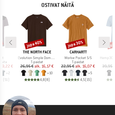
OSTIVAT NÄITÄ
%
jopa 40%
jopa 30%
jop
Alennus
Alennus
Alen
KI
MERKKI
MERKKI
E
THE NORTH FACE
CARHARTT
Tuote
Tuote
Tuote
irt
Evolution Simple Dome Short Sleeve
Workw Pocket S/S
Hemp30 Ama
mä
Tuoteryhmä
Tuoteryhmä
T
paita
T-paidat
T-paidat
T
nta
ennettu hinta
Hinta
Alennettu hinta
Hinta
Alennettu hinta
29,22 €
26,95 €
alk.
16,17 €
22,95 €
alk.
16,07 €
39,95 
+
2
+
10
+
5
,5
(
51
)
4,8
(
8
)
4,5
(
15
)