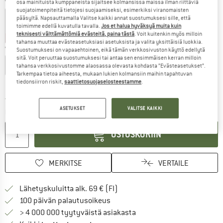
Väri:
Orange Peel
osa mainituista kumppaneista sijaitsee kolmansissa maissa ilman riittäviä
suojatoimenpiteitä tietojesi suojaamiseksi, esimerkiksi viranomaisten
pääsyltä. Napsauttamalla Valitse kaikki annat suostumuksesi sille, että
toimimme edellä kuvatulla tavalla.
Jos et halua hyväksyä muita kuin
teknisesti välttämättömiä evästeitä, paina tästä
. Voit kuitenkin myös milloin
22%
22%
22%
tahansa muuttaa evästeasetuksiasi asetuksista ja valita yksittäisiä luokkia.
Valitse koko:
Suostumuksesi on vapaaehtoinen, eikä tämän verkkosivuston käyttö edellytä
sitä. Voit peruuttaa suostumuksesi tai antaa sen ensimmäisen kerran milloin
XS
S
M
L
XL
XXL
tahansa verkkosivustomme alaosassa olevasta kohdasta ”Evästeasetukset”.
Tarkempaa tietoa aiheesta, mukaan lukien kolmansiin maihin tapahtuvan
Kokotaulukko
tiedonsiirron riskit,
saattietosuojaselosteestamme
.
Linkki avautuu tietokentässä ja sisältää suuri
Toimitusaika: 6-8 arkipäivää
ASETUKSET
VALITSE KAIKKI
Määrä:
OSTOSKORIIN
MERKITSE
VERTAILE
Löydä toimitustiedot täältä! A
Lähetyskuluitta alk. 69 € (FI)
Siirry palautusoikeuteen täältä A
100 päivän palautusoikeus
> 4 000 000 tyytyväistä asiakasta