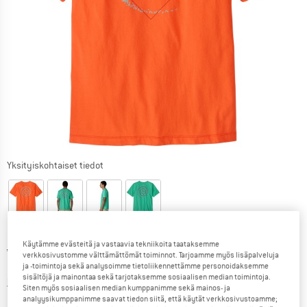
Yksityiskohtaiset tiedot
Käytämme evästeitä ja vastaavia tekniikoita taataksemme
Alkuperäinen hinta :
Hinta:
44,95
€
verkkosivustomme välttämättömät toiminnot. Tarjoamme myös lisäpalveluja
35,06
€
sis. alv
ja -toimintoja sekä analysoimme tietoliikennettämme personoidaksemme
sisältöjä ja mainontaa sekä tarjotaksemme sosiaalisen median toimintoja.
Tietoa lähetyskuluista. Avautuu tietokentässä
lisätään Lähetyskulut
Siten myös sosiaalisen median kumppanimme sekä mainos- ja
analyysikumppanimme saavat tiedon siitä, että käytät verkkosivustoamme;