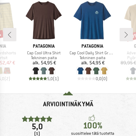
%
30
Alen
MERKKI
MERKKI
NIA
PATAGONIA
PATAGONIA
Tuote
Tuote
Tuote
ardshorts
Cap Cool Ultra Shirt
Cap Cool Daily Shirt Great Waves
Adve
mä
Tuoteryhmä
Tuoteryhmä
Tuot
tsit
Tekninen paita
Tekninen paita
Pyör
nta
ennettu hinta
Hinta
Hinta
52,47 €
alk.
54,95 €
alk.
54,95 €
89,95 
5,0
(
2
)
5,0
(
1
)
0,0
(
0
)
ARVIOINTINÄKYMÄ
100%
5,0
(1)
suosittelee tätä tuotetta