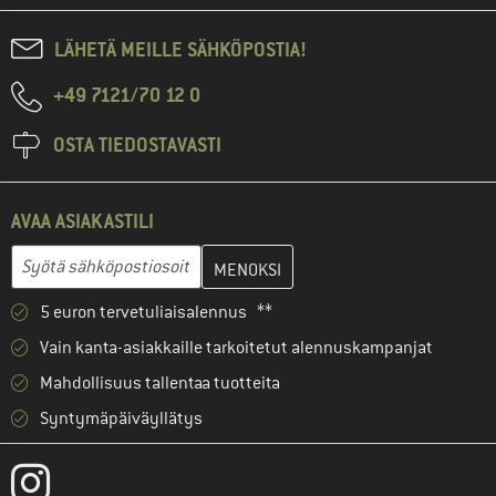
LÄHETÄ MEILLE SÄHKÖPOSTIA!
+49 7121/70 12 0
OSTA TIEDOSTAVASTI
AVAA ASIAKASTILI
Anna sähköpostiosoitteesi ja luo seuraavassa vaiheessa asiakast
Sähköpostiosoite
5 euron tervetuliaisalennus **
Vain kanta-asiakkaille tarkoitetut alennuskampanjat
Mahdollisuus tallentaa tuotteita
Syntymäpäiväyllätys