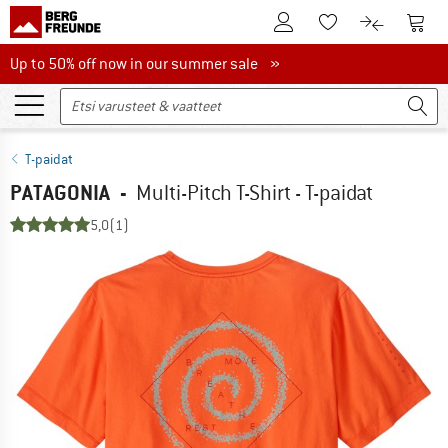
Tästä asiakastilille
Tästä
Tästä toivelistalle
Tästä tuott
Up to 50% off now in our summer sale
Up to 50% off now in our summer sale »
T-paidat
PATAGONIA
-
Multi-Pitch T-Shirt - T-paidat
5,0
(1)