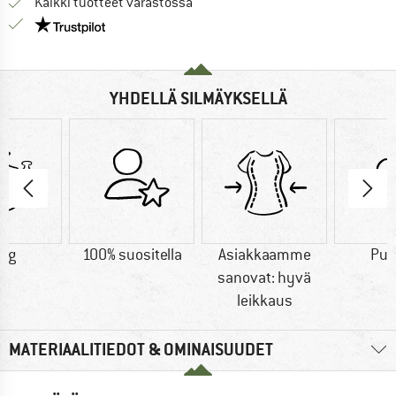
Kaikki tuotteet varastossa
Meillä on Trustpilot -sertifiointi - lue lisää tästä!
YHDELLÄ SILMÄYKSELLÄ
9 g
100% suositella
Asiakkaamme
Puu
sanovat: hyvä
leikkaus
MATERIAALITIEDOT & OMINAISUUDET