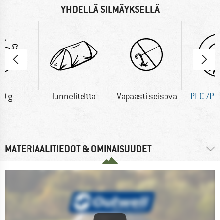
YHDELLÄ SILMÄYKSELLÄ
0 g
Tunneliteltta
Vapaasti seisova
PFC-/PF
MATERIAALITIEDOT & OMINAISUUDET