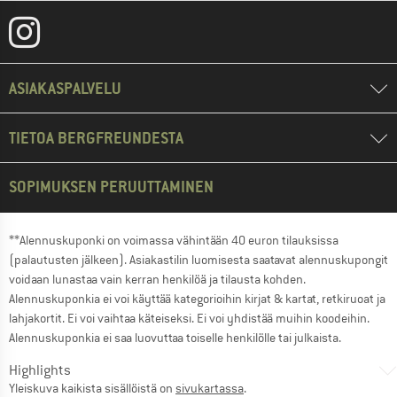
ASIAKASPALVELU
TIETOA BERGFREUNDESTA
SOPIMUKSEN PERUUTTAMINEN
**Alennuskuponki on voimassa vähintään 40 euron tilauksissa
(palautusten jälkeen). Asiakastilin luomisesta saatavat alennuskupongit
voidaan lunastaa vain kerran henkilöä ja tilausta kohden.
Alennuskuponkia ei voi käyttää kategorioihin kirjat & kartat, retkiruoat ja
lahjakortit. Ei voi vaihtaa käteiseksi. Ei voi yhdistää muihin koodeihin.
Alennuskuponkia ei saa luovuttaa toiselle henkilölle tai julkaista.
Highlights
Yleiskuva kaikista sisällöistä on
sivukartassa
.