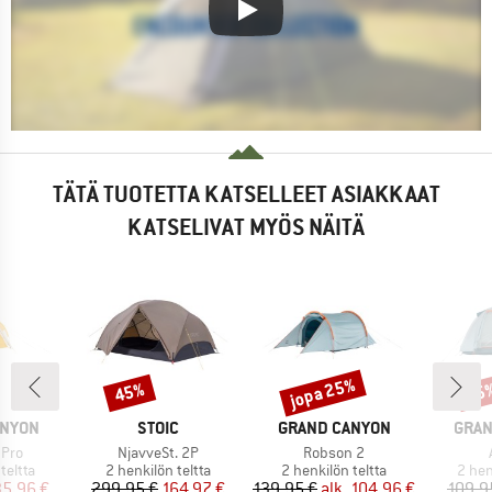
TÄTÄ TUOTETTA KATSELLEET ASIAKKAAT
KATSELIVAT MYÖS NÄITÄ
jopa 25%
45%
15
Alennus
Alennus
Alen
MERKKI
MERKKI
MERK
ANYON
STOIC
GRAND CANYON
GRAN
Tuote
Tuote
 Pro
NjavveSt. 2P
Robson 2
ä
Tuoteryhmä
Tuoteryhmä
Tuot
teltta
2 henkilön teltta
2 henkilön teltta
2 hen
nta
ennettu hinta
Hinta
Alennettu hinta
Hinta
Alennettu hinta
35,96 €
299,95 €
164,97 €
139,95 €
alk.
104,96 €
109,9