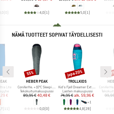
0,0
(
0
)
4,0
(
1
)
5,0
(
1
)
NÄMÄ TUOTTEET SOPIVAT TÄYDELLISESTI
jopa 20%
55%
50
Alennus
Alennus
Alen
MERKKI
MERKKI
MER
PEAK
HEBER PEAK
TROLLKIDS
HEB
Tuote
Tuote
Tuote
ltra Lite
ConiferHe. +10°C Sleeping Bag
Kid's Fjell Dreamer Extendable
ConiferHe. +
ä
Tuoteryhmä
Tuoteryhmä
Tuotery
upyyhe
Tekokuitumakuupussi
Lasten makuupussi
Tekokui
nta
ennettu hinta
Hinta
Alennettu hinta
Hinta
Alennettu hinta
,29 €
89,95 €
40,48 €
74,95 €
alk.
59,96 €
99,95
+
1
,7
(
11
)
0,0
(
0
)
4,8
(
28
)