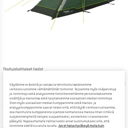
Yksityiskohtaiset tiedot
Käytämme evästeitä ja vastaavia tekniikoita taataksemme
verkkosivustomme välttämättömät toiminnot. Tarjoamme myös lisäpalveluja
ja -toimintoja sekä analysoimme tietoliikennettämme personoidaksemme
sisältöjä ja mainontaa sekä tarjotaksemme sosiaalisen median toimintoja.
Siten myös sosiaalisen median kumppanimme sekä mainos- ja
Alkuperäinen hinta :
Hinta:
129,95
€
analyysikumppanimme saavat tiedon siitä, että käytät verkkosivustoamme;
103,96
€
sis. alv
osa mainituista kumppaneista sijaitsee kolmansissa maissa ilman riittäviä
Suomi. Tietoa lähetyskuluista. Avau
Ilman lähetyskuluja
(FI)
suojatoimenpiteitä tietojesi suojaamiseksi, esimerkiksi viranomaisten
pääsyltä. Napsauttamalla Valitse kaikki annat suostumuksesi sille, että
toimimme edellä kuvatulla tavalla.
Jos et halua hyväksyä muita kuin