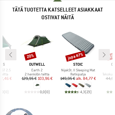
TÄTÄ TUOTETTA KATSELLEET ASIAKKAAT
OSTIVAT NÄITÄ
jopa 47%
20%
15
Alennus
Alennus
Alen
MERKKI
MERKKI
M
NES
OUTWELL
STOIC
O
Tuote
Tuote
T
 VST 2.5
Earth 2
NijakSt. II Sleeping Mat
C
ä
Tuoteryhmä
Tuoteryhmä
Tuotery
teltta
2 henkilön teltta
Retkipatja
Tekokui
nta
ennettu hinta
Hinta
Alennettu hinta
Hinta
Alennettu hinta
52,46 €
129,95 €
103,96 €
149,95 €
alk.
84,77 €
44,9
0,0
(
0
)
0,0
(
0
)
4,3
(
23
)