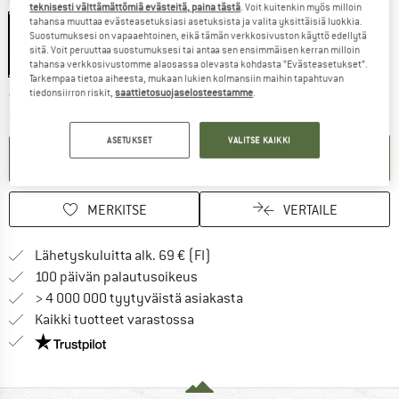
Väri:
Green
teknisesti välttämättömiä evästeitä, paina tästä
. Voit kuitenkin myös milloin
tahansa muuttaa evästeasetuksiasi asetuksista ja valita yksittäisiä luokkia.
Suostumuksesi on vapaaehtoinen, eikä tämän verkkosivuston käyttö edellytä
sitä. Voit peruuttaa suostumuksesi tai antaa sen ensimmäisen kerran milloin
tahansa verkkosivustomme alaosassa olevasta kohdasta ”Evästeasetukset”.
20%
Tarkempaa tietoa aiheesta, mukaan lukien kolmansiin maihin tapahtuvan
tiedonsiirron riskit,
saattietosuojaselosteestamme
.
Linkki avautuu tietokentässä ja sisältää suuri
Toimitusaika: 6-8 arkipäivää
Määrä:
ASETUKSET
VALITSE KAIKKI
OSTOSKORIIN
MERKITSE
VERTAILE
Löydä toimitustiedot täältä! A
Lähetyskuluitta alk. 69 € (FI)
Siirry palautusoikeuteen täältä A
100 päivän palautusoikeus
> 4 000 000 tyytyväistä asiakasta
Kaikki tuotteet varastossa
Meillä on Trustpilot -sertifiointi - lue lisää tästä!