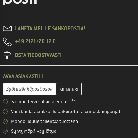
LÄHETÄ MEILLE SÄHKÖPOSTIA!
+49 7121/70 12 0
OSTA TIEDOSTAVASTI
AVAA ASIAKASTILI
Anna sähköpostiosoitteesi ja luo seuraavassa vaiheessa asiakast
Sähköpostiosoite
5 euron tervetuliaisalennus **
Vain kanta-asiakkaille tarkoitetut alennuskampanjat
Mahdollisuus tallentaa tuotteita
Syntymäpäiväyllätys