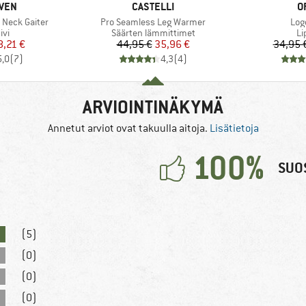
MERKKI
M
ÄVEN
CASTELLI
O
Tuote
Tuo
 Neck Gaiter
Pro Seamless Leg Warmer
Log
yhmä
Tuoteryhmä
Tu
ivi
Säärten lämmittimet
Li
nta
ennettu hinta
Hinta
Alennettu hinta
8,21 €
44,95 €
35,96 €
34,95 
5,0
(
7
)
4,3
(
4
)
ARVIOINTINÄKYMÄ
Annetut arviot ovat takuulla aitoja.
Lisätietoja
100%
SUOS
(5)
(0)
(0)
(0)