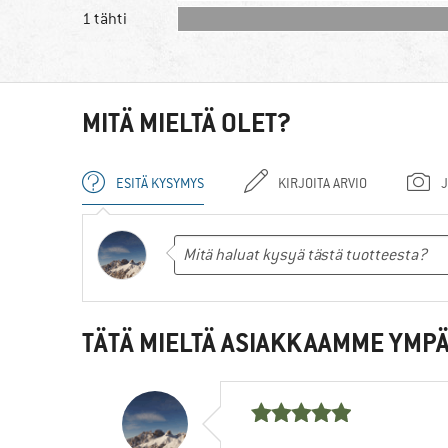
1 tähti
MITÄ MIELTÄ OLET?
ESITÄ KYSYMYS
KIRJOITA ARVIO
J
TÄTÄ MIELTÄ ASIAKKAAMME YMPÄ