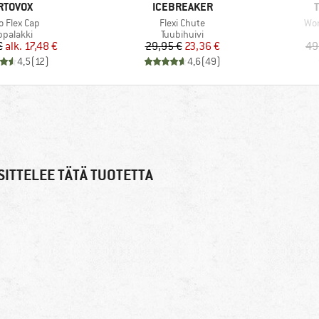
ERKKI
MERKKI
M
RTOVOX
ICEBREAKER
te
Tuote
Tuo
o Flex Cap
Flexi Chute
Wom
oteryhmä
Tuoteryhmä
ppalakki
Tuubihuivi
Hinta
Alennettu hinta
Hinta
Alennettu hinta
€
alk.
17,48 €
29,95 €
23,36 €
49
4,5
(
12
)
4,6
(
49
)
ITTELEE TÄTÄ TUOTETTA