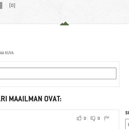
(0)
AA KUVA
RI MAAILMAN OVAT:
S
0
0