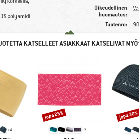
eily korkealla,
Oikeudellinen
Va
huomautus:
 13% polyamidi
Tuotenro:
90
UOTETTA KATSELLEET ASIAKKAAT KATSELIVAT MYÖ
jopa 25%
jopa 30%
Alennus
Alennus
+
4
+
5