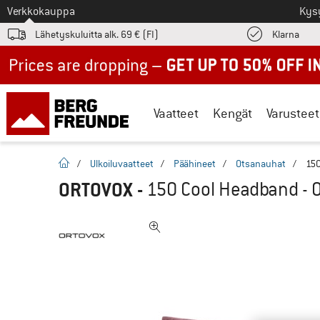
Tästä siirtyäksesi
Verkkokauppa
Kys
Löyd
Lähetyskuluitta alk. 69 € (FI)
Klarna
Up to 50% off now in our summer sale
Vaatteet
Kengät
Varusteet
Kotisivu
/
Ulkoiluvaatteet
/
Päähineet
/
Otsanauhat
/
150
ORTOVOX
-
150 Cool Headband - 