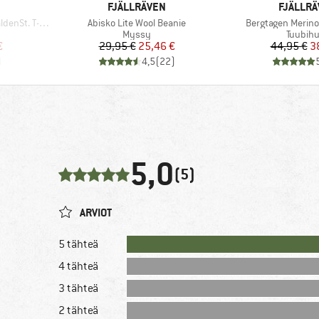
MERKKI
MERKKI
FJÄLLRÄVEN
FJÄLLR
Tuote
Tuote
t. T-Shirt
Abisko Lite Wool Beanie
Bergtagen Merino
Tuoteryhmä
Tuoter
Myssy
Tuubihu
tu hinta
Hinta
Alennettu hinta
Hi
Al
€
29,95 €
25,46 €
44,95 €
3
)
4,5
(
22
)
5,0
(5)
ARVIOT
5 tähteä
4 tähteä
3 tähteä
2 tähteä