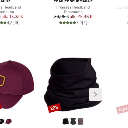
MERKKI
MERKKI
VAUDE
PEAK PERFORMANCE
Tuote
Tuote
ns Headband
Progress Headband
Coolne
oteryhmä
Tuoteryhmä
sanauha
Otsanauha
Hinta
Alennettu hinta
Hinta
Alennettu hinta
€
alk.
15,37 €
29,95 €
alk.
25,46 €
4,7
(
19
)
5,0
(
2
)
jopa
22%
Alennus
Alenn