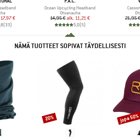
MERKKI
TURAL
P.A.C.
Tuote
Tuote
Headband
Ocean Upcycling Headband
Casso
yhmä
Tuoteryhmä
Tu
uha
Otsanauha
Ot
nta
ennettu hinta
Hinta
Alennettu hinta
17,97 €
14,95 €
alk.
11,21 €
21,95 
,8
(
33
)
5,0
(
5
)
NÄMÄ TUOTTEET SOPIVAT TÄYDELLISESTI
jopa 50%
20%
Alennus
Alennus