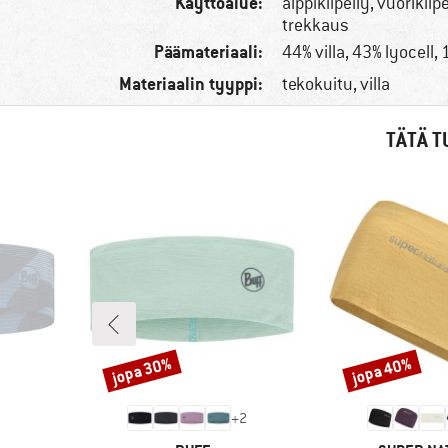
Käyttöalue:
alppikiipeily, vuorikiip
trekkaus
Päämateriaali:
44% villa, 43% lyocell,
Materiaalin tyyppi:
tekokuitu, villa
TÄTÄ T
jopa 30%
jopa 40%
Alennus
Alennus
+
2