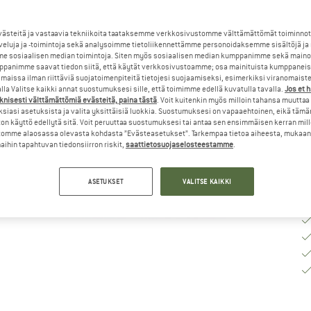
K
steitä ja vastaavia tekniikoita taataksemme verkkosivustomme välttämättömät toiminnot
veluja ja -toimintoja sekä analysoimme tietoliikennettämme personoidaksemme sisältöjä ja
e sosiaalisen median toimintoja. Siten myös sosiaalisen median kumppanimme sekä mainos
panimme saavat tiedon siitä, että käytät verkkosivustoamme; osa mainituista kumppaneist
To
maissa ilman riittäviä suojatoimenpiteitä tietojesi suojaamiseksi, esimerkiksi viranomaist
la Valitse kaikki annat suostumuksesi sille, että toimimme edellä kuvatulla tavalla.
Jos et 
Mä
knisesti välttämättömiä evästeitä, paina tästä
. Voit kuitenkin myös milloin tahansa muuttaa
siasi asetuksista ja valita yksittäisiä luokkia. Suostumuksesi on vapaaehtoinen, eikä tämä
on käyttö edellytä sitä. Voit peruuttaa suostumuksesi tai antaa sen ensimmäisen kerran mil
omme alaosassa olevasta kohdasta ”Evästeasetukset”. Tarkempaa tietoa aiheesta, mukaan
ihin tapahtuvan tiedonsiirron riskit,
saattietosuojaselosteestamme
.
ASETUKSET
VALITSE KAIKKI