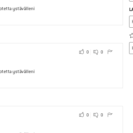
uotetta ystävälleni
L
0
0
uotetta ystävälleni
0
0