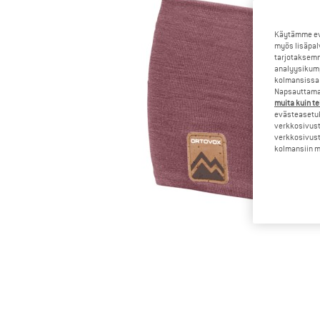
Käytämme evä
myös lisäpal
tarjotaksemm
analyysikump
kolmansissa 
Napsauttamal
muita kuin te
evästeasetuk
verkkosivust
verkkosivust
kolmansiin ma