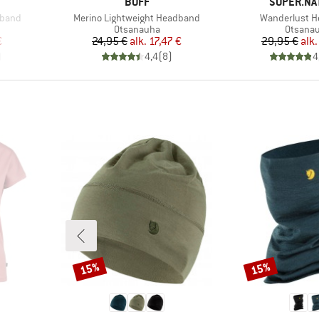
MERKKI
MERKKI
BUFF
SUPER.NA
Tuote
Tuote
dband
Merino Lightweight Headband
Wanderlust 
Tuoteryhmä
Tuoter
Otsanauha
Otsana
tu hinta
Hinta
Alennettu hinta
Hi
Al
€
24,95 €
alk.
17,47 €
29,95 €
alk.
)
4,4
(
8
)
4
15%
15%
Alennus
Alennus