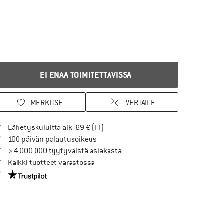
EI ENÄÄ TOIMITETTAVISSA
MERKITSE
VERTAILE
Löydä toimitustiedot täältä! Avaut
Lähetyskuluitta alk. 69 € (FI)
Siirry palautusoikeuteen täältä Avau
100 päivän palautusoikeus
> 4 000 000 tyytyväistä asiakasta
Kaikki tuotteet varastossa
Meillä on Trustpilot -sertifiointi - lue lisää tästä!