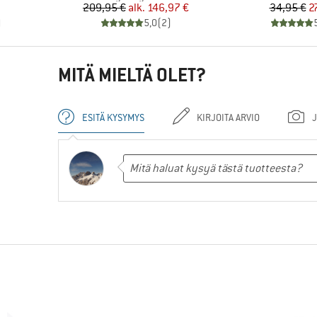
Hinta
Alennettu hinta
Hi
Al
209,95 €
alk.
146,97 €
34,95 €
2
)
5,0
(
2
)
MITÄ MIELTÄ OLET?
ESITÄ KYSYMYS
KIRJOITA ARVIO
J