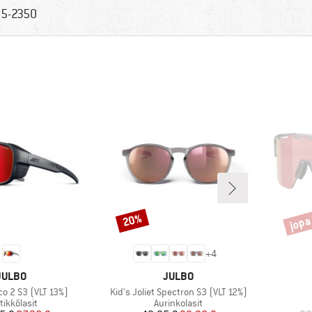
5-2350
jopa
20%
Alennus
Alenn
+
4
MERKKI
MERKKI
JULBO
JULBO
Tuote
o 2 S3 (VLT 13%)
Kid's Joliet Spectron S3 (VLT 12%)
teryhmä
Tuoteryhmä
tikkölasit
Aurinkolasit