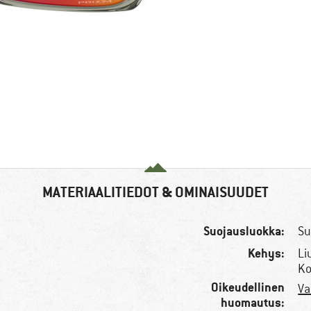
MATERIAALITIEDOT & OMINAISUUDET
Suojausluokka:
Su
Kehys:
Li
Ko
Oikeudellinen
Va
huomautus: