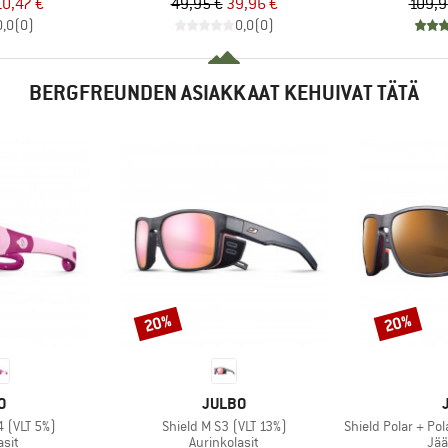
nta
ennettu hinta
Hinta
Alennettu hinta
10,47 €
49,95 €
39,96 €
109,9
0,0
(
0
)
0,0
(
0
)
BERGFREUNDEN ASIAKKAAT KEHUIVAT TÄTÄ
20%
20%
Alennus
Alennus
KI
MERKKI
O
JULBO
Tuote
Tuote
4 (VLT 5%)
Shield M S3 (VLT 13%)
Shield Polar + Pola
hmä
Tuoteryhmä
Tuo
asit
Aurinkolasit
Jää