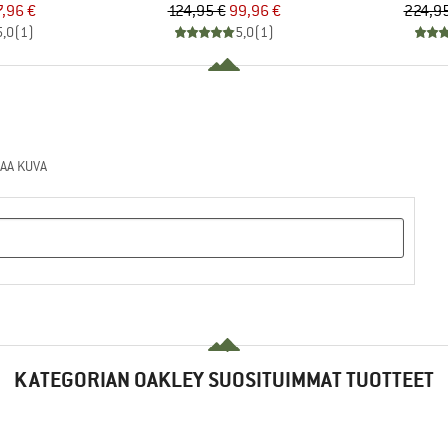
nta
ennettu hinta
Hinta
Alennettu hinta
7,96 €
124,95 €
99,96 €
224,95
5,0
(
1
)
5,0
(
1
)
AA KUVA
KATEGORIAN OAKLEY SUOSITUIMMAT TUOTTEET