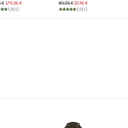
Hinta
Alennettu hinta
Hinta
Alennettu hinta
 €
179,96 €
89,95 €
67,46 €
5,0
(
1
)
5,0
(
1
)