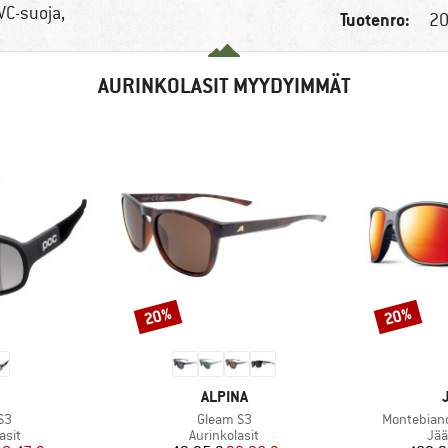
UVC-suoja,
Tuotenro:
20
AURINKOLASIT MYYDYIMMÄT
20%
20%
Alennus
Alennus
KKI
MERKKI
ALPINA
Tuote
Tuote
S3
Gleam S3
Montebianc
hmä
Tuoteryhmä
Tuo
asit
Aurinkolasit
Jää