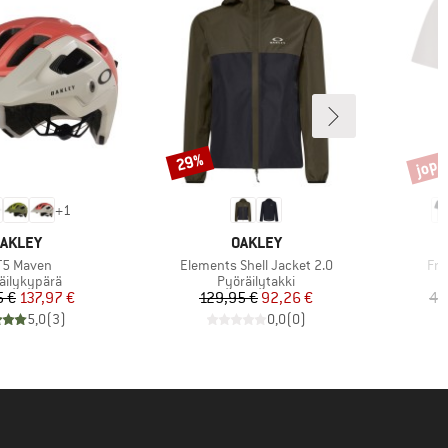
jopa
29%
Alennus
Alenn
+
1
ERKKI
MERKKI
AKLEY
OAKLEY
te
Tuote
Tuo
T5 Maven
Elements Shell Jacket 2.0
Fre
eryhmä
Tuoteryhmä
äilykypärä
Pyöräilytakki
Hinta
Alennettu hinta
Hinta
Alennettu hinta
5 €
137,97 €
129,95 €
92,26 €
49
5,0
(
3
)
0,0
(
0
)