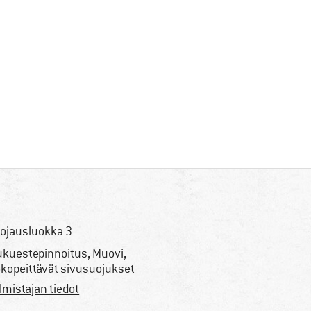
ojausluokka 3
ukuestepinnoitus, Muovi,
kopeittävät sivusuojukset
lmistajan tiedot