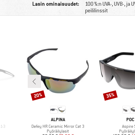
Lasin ominaisuudet:
100 %:n UVA-, UVB-, ja 
peililinssit
20%
35%
Alennus
Alennus
MERKKI
MER
ALPINA
POC
Tuote
Tuote
1-3
Defey HR Ceramic Mirror Cat 3
Aspire 
Tuoteryhmä
Tuotery
Pyöräilylasit
Pyöräilyl