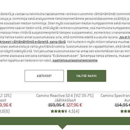
steitä ja vastaavia tekniikoita taataksemme verkkosivustomme välttämättömät toiminnot
veluja ja -toimintoja sekä analysoimme tietoliikennettämme personoidaksemme sisältöjä ja
e sosiaalisen median toimintoja. Siten myös sosiaalisen median kumppanimme sekä mainos
panimme saavat tiedon siitä, että käytät verkkosivustoamme; osa mainituista kumppaneist
maissa ilman riittäviä suojatoimenpiteitä tietojesi suojaamiseksi, esimerkiksi viranomaist
la Valitse kaikki annat suostumuksesi sille, että toimimme edellä kuvatulla tavalla.
Jos et 
knisesti välttämättömiä evästeitä, paina tästä
. Voit kuitenkin myös milloin tahansa muuttaa
siasi asetuksista ja valita yksittäisiä luokkia. Suostumuksesi on vapaaehtoinen, eikä tämä
on käyttö edellytä sitä. Voit peruuttaa suostumuksesi tai antaa sen ensimmäisen kerran mil
omme alaosassa olevasta kohdasta ”Evästeasetukset”. Tarkempaa tietoa aiheesta, mukaan
ihin tapahtuvan tiedonsiirron riskit,
saattietosuojaselosteestamme
.
20%
20%
Alennus
Alennus
ASETUKSET
VALITSE KAIKKI
KI
O
MERKKI
JULBO
LT 13%)
Tuote
Camino Reactive S2-4 (VLT 35-7%)
Tuote
Camino Spectron 
hmä
asit
Tuoteryhmä
Jäätikkölasit
Tu
Aur
nta
ennettu hinta
9,96 €
159,95 €
Hinta
Alennettu hinta
127,96 €
114,95 
0,0
(
0
)
4,5
(
4
)