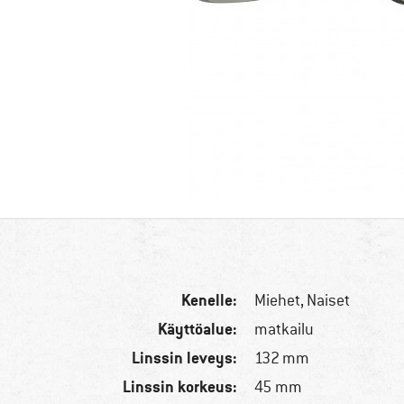
Kenelle:
Miehet,
Naiset
Käyttöalue:
matkailu
Linssin leveys:
132 mm
Linssin korkeus:
45 mm