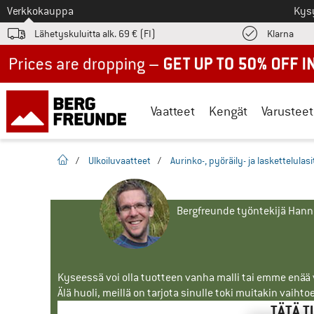
Tästä siirtyäksesi
Verkkokauppa
Kys
Löyd
Lähetyskuluitta alk. 69 € (FI)
Klarna
Up to 50% off now in our summer sale
Vaatteet
Kengät
Varusteet
Kotisivu
/
Ulkoiluvaatteet
/
Aurinko-, pyöräily- ja laskettelulasi
Bergfreunde työntekijä Han
Kyseessä voi olla tuotteen vanha malli tai emme enää vo
Älä huoli, meillä on tarjota sinulle toki muitakin vaihto
TÄTÄ T