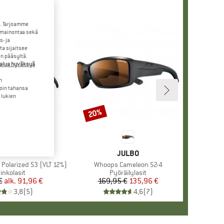
. Tarjoamme
 mainontaa sekä
- ja
a sijaitsee
en pääsyltä.
halua hyväksyä
n
loin tahansa
 lukien
20%
Alennus
MERKKI
JULBO
MERKKI
JULBO
Polarized S3 (VLT 12%)
Tuote
Whoops Cameleon S2-4
oteryhmä
inkolasit
Tuoteryhmä
Pyöräilylasit
€
alk.
Hinta
Alennettu hinta
91,96 €
169,95 €
Hinta
Alennettu hinta
135,96 €
3,8
(
5
)
4,6
(
7
)