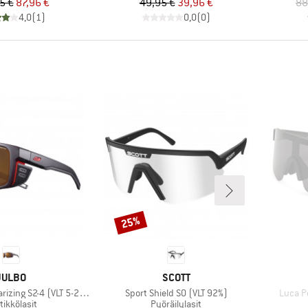
Hinta
Alennettu hinta
Hinta
Alennettu hinta
5 €
87,96 €
49,95 €
39,96 €
88
4,0
(
1
)
0,0
(
0
)
25%
Alennus
MERKKI
MERKKI
JULBO
SCOTT
Tuote
Tuote
rizing S2-4 (VLT 5-20%)
Sport Shield S0 (VLT 92%)
Luca Po
teryhmä
Tuoteryhmä
tikkölasit
Pyöräilylasit