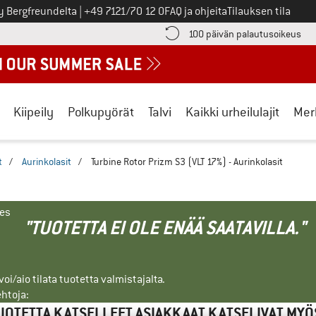
Soita meille
y Bergfreundelta
|
+49 7121/70 12 0
FAQ ja ohjeita
Tilauksen tila
ä maksutiedot täältä! Avautuu tietokentässä
Sii
100 päivän palautusoikeus
Kiipeily
Polkupyörät
Talvi
Kaikki urheilulajit
Mer
t
/
Aurinkolasit
/
Turbine Rotor Prizm S3 (VLT 17%) - Aurinkolasit
nes
"TUOTETTA EI OLE ENÄÄ SAATAVILLA."
i/aio tilata tuotetta valmistajalta.
ehtoja:
UOTETTA KATSELLEET ASIAKKAAT KATSELIVAT MYÖ