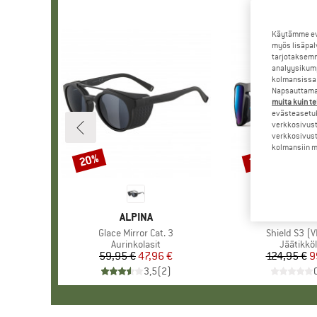
Käytämme evä
myös lisäpal
tarjotaksemm
analyysikump
kolmansissa 
Napsauttamal
muita kuin te
evästeasetuk
verkkosivust
verkkosivust
kolmansiin ma
20%
20%
Alennus
Alennus
MERKKI
ALPINA
MERK
JULB
Tuote
Glace Mirror Cat. 3
Tuote
Shield S3 (V
Tuoteryhmä
Aurinkolasit
Tuotery
Jäätikköl
59,95 €
Hinta
Alennettu hinta
47,96 €
124,95 €
Hi
Al
9
3,5
(
2
)