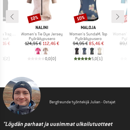
10%
10%
22
Alennus
Alennus
Alen
KKI
MERKKI
MERKKI
M
NALINI
MALOJA
S
Tuote
Tuote
Tuote
 2.0 Shorts
Women's Tie Dye Jersey
Women's SundaM. Top
Women's Mo
mä
Tuoteryhmä
Tuoteryhmä
Tuot
ousut
Pyöräilypusero
Pyöräilypusero
Pyör
nta
ennettu hinta
Hinta
Alennettu hinta
Hinta
Alennettu hinta
,16 €
124,95 €
112,46 €
94,95 €
85,46 €
89,9
5,0
(
2
)
0,0
(
0
)
5,0
(
1
)
Bergfreunde työntekijä Julian - Ostajat
"Löydän parhaat ja uusimmat ulkoilutuotteet