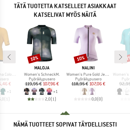
TÄTÄ TUOTETTA KATSELLEET ASIAKKAAT
KATSELIVAT MYÖS NÄITÄ
10%
10%
10
Alennus
Alennus
Alen
KKI
MERKKI
MERKKI
MALOJA
NALINI
Tuote
Tuote
Tuote
Road S/S Jersey
Women's SchneckM.
Women's Pure Gold Jersey
Women's Pragma C
mä
Tuoteryhmä
Tuoteryhmä
Tuot
usero
Pyöräilypusero
Pyöräilypusero
Pyör
nta
ennettu hinta
Hinta
Alennettu hinta
Hinta
Alennettu hinta
5,46 €
119,95 €
107,96 €
118,95 €
107,06 €
92,95
+
1
+
1
5,0
(
1
)
2,0
(
1
)
0,0
(
0
)
NÄMÄ TUOTTEET SOPIVAT TÄYDELLISESTI