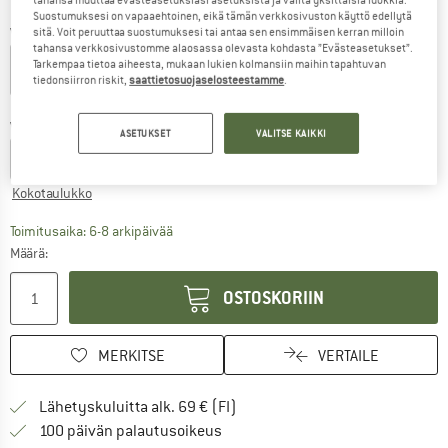
Suostumuksesi on vapaaehtoinen, eikä tämän verkkosivuston käyttö edellytä
Väri:
Sand
sitä. Voit peruuttaa suostumuksesi tai antaa sen ensimmäisen kerran milloin
tahansa verkkosivustomme alaosassa olevasta kohdasta ”Evästeasetukset”.
Tarkempaa tietoa aiheesta, mukaan lukien kolmansiin maihin tapahtuvan
tiedonsiirron riskit,
saattietosuojaselosteestamme
.
10%
10%
Valitse koko:
ASETUKSET
VALITSE KAIKKI
XS
S
M
L
XL
XXL
Kokotaulukko
Linkki avautuu tietokentässä ja sisältää suuri
Toimitusaika: 6-8 arkipäivää
Määrä:
OSTOSKORIIN
MERKITSE
VERTAILE
Löydä toimitustiedot täältä! A
Lähetyskuluitta alk. 69 € (FI)
Siirry palautusoikeuteen täältä A
100 päivän palautusoikeus