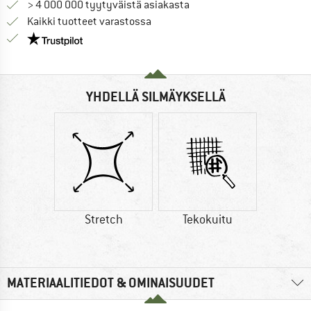
> 4 000 000 tyytyväistä asiakasta
Kaikki tuotteet varastossa
Meillä on Trustpilot -sertifiointi - lue lisää tästä!
YHDELLÄ SILMÄYKSELLÄ
Stretch
Tekokuitu
MATERIAALITIEDOT & OMINAISUUDET