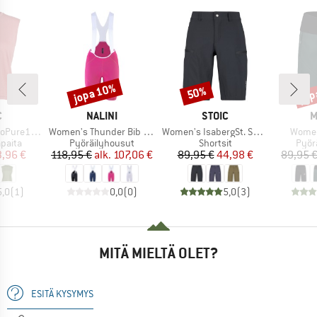
jopa 10%
jop
50%
Alennus
Alennus
Alen
KI
MERKKI
MERKKI
M
C
NALINI
STOIC
M
Tuote
Tuote
Tuote
ldenSt. Tank
Women's Thunder Bib Short
Women's IsabergSt. Shorts
Women
mä
Tuoteryhmä
Tuoteryhmä
Tuot
apaita
Pyöräilyhousut
Shortsit
Pyör
nta
ennettu hinta
Hinta
Alennettu hinta
Hinta
Alennettu hinta
3,96 €
118,95 €
alk.
107,06 €
89,95 €
44,98 €
89,95 
5,0
(
1
)
0,0
(
0
)
5,0
(
3
)
MITÄ MIELTÄ OLET?
ESITÄ KYSYMYS