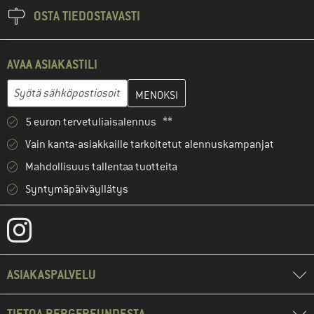
OSTA TIEDOSTAVASTI
AVAA ASIAKASTILI
Anna sähköpostiosoitteesi ja luo seuraavassa vaiheessa asiakast
Sähköpostiosoite
5 euron tervetuliaisalennus **
Vain kanta-asiakkaille tarkoitetut alennuskampanjat
Mahdollisuus tallentaa tuotteita
Syntymäpäiväyllätys
ASIAKASPALVELU
TIETOA BERGFREUNDESTA