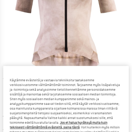
Yksityiskohtaiset tiedot
Käytämme evästeitä ja vastaavia tekniikoita taataksemme
verkkosivustomme välttämättömät toiminnot. Tarjoamme myös lisäpalveluja
ja -toimintoja sekä analysoimme tietoliikennettämme personoidaksemme
sisältöjä ja mainontaa sekä tarjotaksemme sosiaalisen median toimintoja.
Siten myös sosiaalisen median kumppanimme sekä mainos- ja
analyysikumppanimme saavat tiedon siitä, että käytät verkkosivustoamme;
osa mainituista kumppaneista sijaitsee kolmansissa maissa ilman riittäviä
suojatoimenpiteitä tietojesi suojaamiseksi, esimerkiksi viranomaisten
Alkuperäinen hinta :
Hinta:
124,95
€
pääsyltä. Napsauttamalla Valitse kaikki annat suostumuksesi sille, että
112,46
€
toimimme edellä kuvatulla tavalla.
Jos et halua hyväksyä muita kuin
sis. alv
teknisesti välttämättömiä evästeitä, paina tästä
. Voit kuitenkin myös milloin
Suomi. Tietoa lähetyskuluista. Avau
Ilman lähetyskuluja
(FI)
tahansa muuttaa evästeasetuksiasi asetuksista ja valita yksittäisiä luokkia.