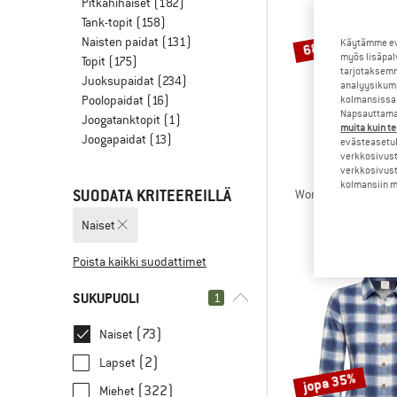
Pitkähihaiset
(182)
Tank-topit
(158)
Naisten paidat
(131)
Käytämme evä
68%
myös lisäpal
Topit
(175)
tarjotaksemm
Juoksupaidat
(234)
analyysikump
Poolopaidat
(16)
kolmansissa 
Napsauttamal
Joogatanktopit
(1)
muita kuin te
Joogapaidat
(13)
evästeasetuk
verkkosivust
verkkosivust
CRAGHO
kolmansiin ma
SUODATA KRITEEREILLÄ
Women's Nosilife 
Naisten 
Naiset
89,95 €
Poista kaikki suodattimet
SUKUPUOLI
1
(73)
Naiset
(2)
Lapset
jopa 35%
(322)
Miehet