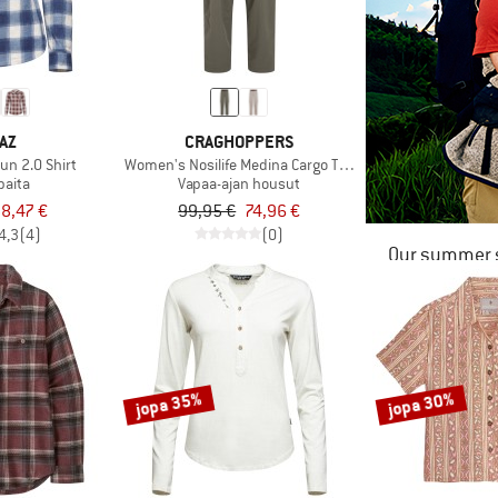
AZ
CRAGHOPPERS
un 2.0 Shirt
Women's Nosilife Medina Cargo Trouser
paita
Vapaa-ajan housut
8,47 €
99,95 €
74,96 €
4,3
(4)
(0)
Our summer s
jopa 35%
jopa 30%