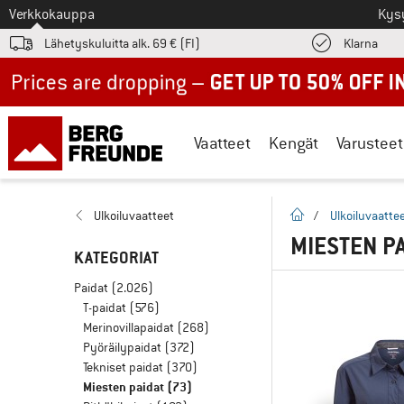
Tästä siirtyäksesi
Verkkokauppa
Kys
Löyd
Lähetyskuluitta alk. 69 € (FI)
Klarna
Up to 50% off now in our summer sale
Vaatteet
Kengät
Varusteet
Kotisivu
Ulkoiluvaatteet
/
Ulkoiluvaatte
MIESTEN P
KATEGORIAT
Paidat
(2.026)
T-paidat
(576)
Merinovillapaidat
(268)
Pyöräilypaidat
(372)
Tekniset paidat
(370)
Miesten paidat
(73)