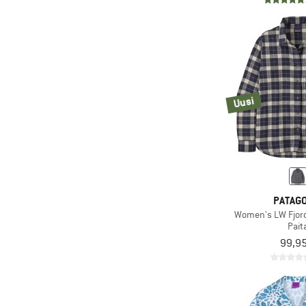
Uusi
PATAGO
Women's LW Fjord
Pait
99,95