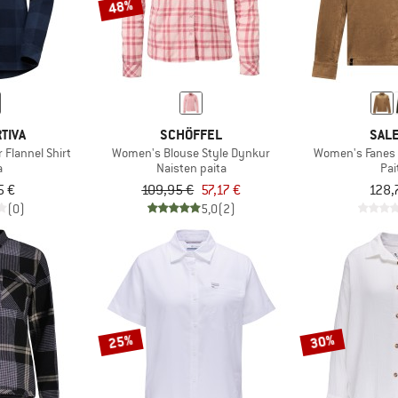
48%
TIVA
SCHÖFFEL
SAL
Flannel Shirt
Women's Blouse Style Dynkur
Women's Fanes 
a
Naisten paita
Pai
5 €
109,95 €
57,17 €
128,
(0)
5,0
(2)
25%
30%