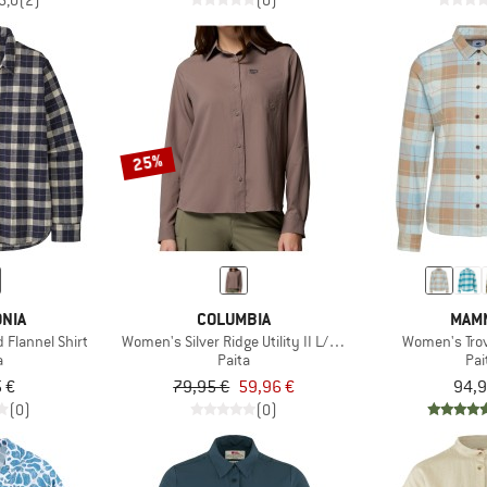
5,0
(2)
(0)
25%
NIA
COLUMBIA
MAM
 Flannel Shirt
Women's Silver Ridge Utility II L/S Shirt
Women's Trov
a
Paita
Pai
 €
79,95 €
59,96 €
94,9
(0)
(0)