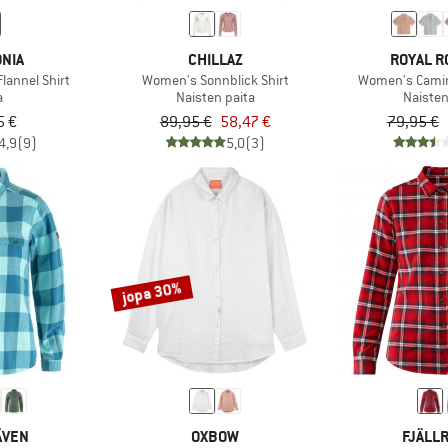
NIA
CHILLAZ
ROYAL R
lannel Shirt
Women's Sonnblick Shirt
Women's Camin
a
Naisten paita
Naisten
5 €
89,95 €
58,47 €
79,95 €
4,9
(9)
5,0
(3)
jopa 30%
ÄVEN
OXBOW
FJÄLL