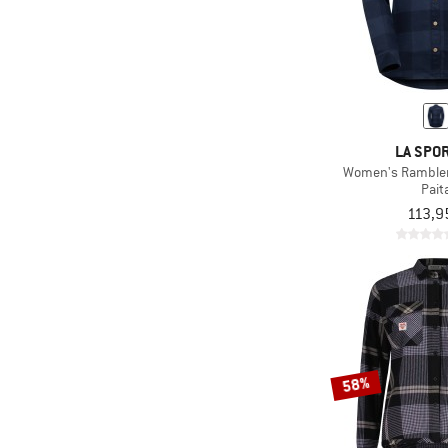
LA SPOR
Women's Rambler 
Pait
113,9
58%