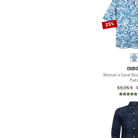
25%
OXB
Women's Coral Shor
Pait
59,95 €
4