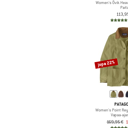
(1)
Rip Curl
Women's Övik Heav
Pait
(3)
Roark
113,9
(3)
Roxy
(1)
Royal Robbins
(2)
Salewa
(1)
Santa Cruz
(3)
Schöffel
jopa 22%
(1)
Seafolly
(4)
Stoic
(1)
Watercult
PATAGO
Women's Point Rey
Vapaa-ajan
169,95 €
1