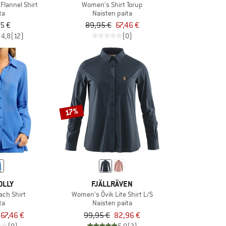
Flannel Shirt
Women's Shirt Torup
ta
Naisten paita
5 €
89,95 €
67,46 €
4,8
(12)
(0)
17%
OLLY
FJÄLLRÄVEN
ach Shirt
Women's Övik Lite Shirt L/S
ta
Naisten paita
67,46 €
99,95 €
82,96 €