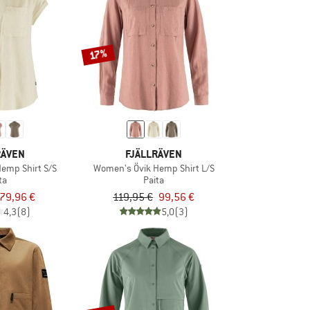
17%
RÄVEN
FJÄLLRÄVEN
emp Shirt S/S
Women's Övik Hemp Shirt L/S
ta
Paita
79,96 €
119,95 €
99,56 €
4,3
(8)
5,0
(3)