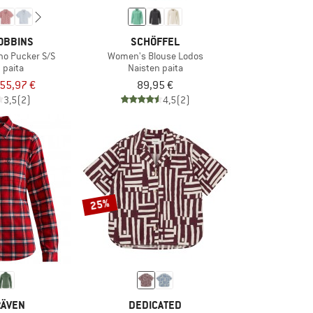
OBBINS
SCHÖFFEL
o Pucker S/S
Women's Blouse Lodos
 paita
Naisten paita
55,97 €
89,95 €
3,5
(2)
4,5
(2)
25%
RÄVEN
DEDICATED