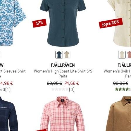
jopa 20%
17%
OW
FJÄLLRÄVEN
FJÄLL
t Sleeves Shirt
Women's High Coast Lite Shirt S/S
Women's Övik H
a
Paita
Pai
4,96 €
89,95 €
74,66 €
99,95 €
5,0
(1)
(0)