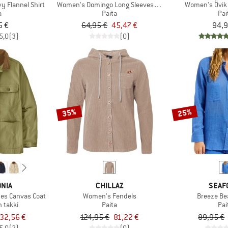
y Flannel Shirt
Women's Domingo Long Sleeves Shirt
Women's Övik 
a
Paita
Pai
5 €
64,95 €
45,47 €
94,9
5,0
(3)
(0)
35%
25%
NIA
CHILLAZ
SEAF
es Canvas Coat
Women's Fendels
Breeze Be
 takki
Paita
Pai
32,56 €
124,95 €
81,22 €
89,95 €