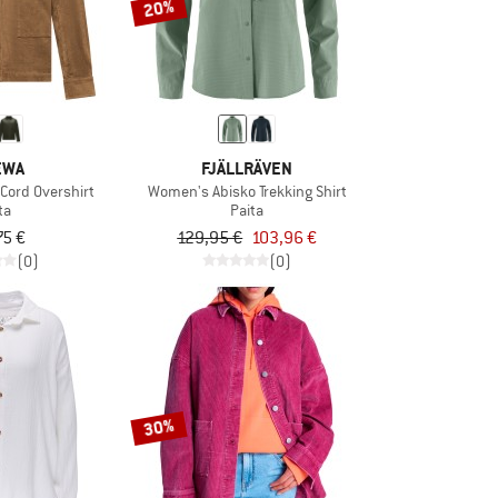
20%
EWA
FJÄLLRÄVEN
Cord Overshirt
Women's Abisko Trekking Shirt
ta
Paita
75 €
129,95 €
103,96 €
(0)
(0)
30%