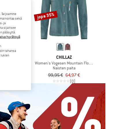
jopa 35%
. Tarjoamme
 mainontaa sekä
- ja
a sijaitsee
en pääsyltä.
halua hyväksyä
n
loin tahansa
 lukien
ONIA
CHILLAZ
C Buttondown
Women's Vogesen Mountain Flower
 paita
Naisten paita
62,97 €
99,95 €
64,97 €
5,0
(2)
(0)