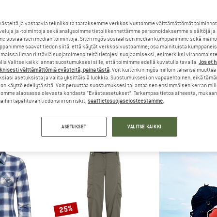
jopa 30%
steitä ja vastaavia tekniikoita taataksemme verkkosivustomme välttämättömät toiminnot
25%
veluja ja -toimintoja sekä analysoimme tietoliikennettämme personoidaksemme sisältöjä ja
e sosiaalisen median toimintoja. Siten myös sosiaalisen median kumppanimme sekä mainos
panimme saavat tiedon siitä, että käytät verkkosivustoamme; osa mainituista kumppaneist
maissa ilman riittäviä suojatoimenpiteitä tietojesi suojaamiseksi, esimerkiksi viranomaist
la Valitse kaikki annat suostumuksesi sille, että toimimme edellä kuvatulla tavalla.
Jos et 
knisesti välttämättömiä evästeitä, paina tästä
. Voit kuitenkin myös milloin tahansa muuttaa
siasi asetuksista ja valita yksittäisiä luokkia. Suostumuksesi on vapaaehtoinen, eikä tämä
on käyttö edellytä sitä. Voit peruuttaa suostumuksesi tai antaa sen ensimmäisen kerran mil
omme alaosassa olevasta kohdasta ”Evästeasetukset”. Tarkempaa tietoa aiheesta, mukaan
PPERS
CRAGHOPPERS
PATAG
ihin tapahtuvan tiedonsiirron riskit,
saattietosuojaselosteestamme
.
Freeda Langarm Bluse
Women's Nosilife Adventure Langarm Bluse III
Women's LW A/
paita
Naisten paita
Naisten
28,78 €
109,95 €
82,46 €
89,95 €
ASETUKSET
VALITSE KAIKKI
2,8
(4)
4,6
(10)
25%