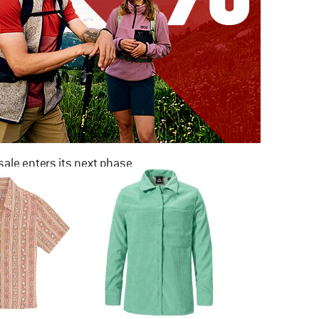
ale enters its next phase
NOW UP TO 50% OFF
TO THE SALE