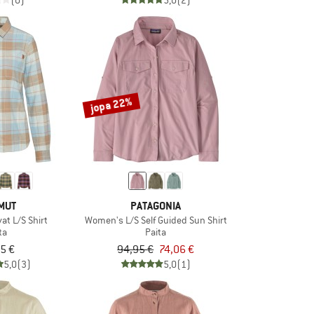
(0)
5,0
(2)
jopa 22%
MUT
PATAGONIA
at L/S Shirt
Women's L/S Self Guided Sun Shirt
ta
Paita
5 €
94,95 €
74,06 €
5,0
(3)
5,0
(1)